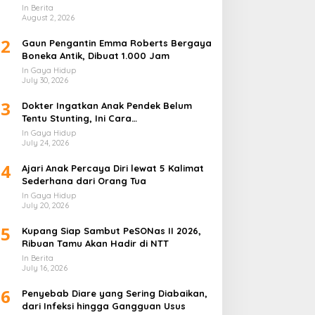
In Berita
August 2, 2026
2
Gaun Pengantin Emma Roberts Bergaya
Boneka Antik, Dibuat 1.000 Jam
In Gaya Hidup
July 30, 2026
3
Dokter Ingatkan Anak Pendek Belum
Tentu Stunting, Ini Cara
Membedakannya
In Gaya Hidup
July 24, 2026
4
Ajari Anak Percaya Diri lewat 5 Kalimat
Sederhana dari Orang Tua
In Gaya Hidup
July 20, 2026
5
Kupang Siap Sambut PeSONas II 2026,
Ribuan Tamu Akan Hadir di NTT
In Berita
July 16, 2026
6
Penyebab Diare yang Sering Diabaikan,
dari Infeksi hingga Gangguan Usus