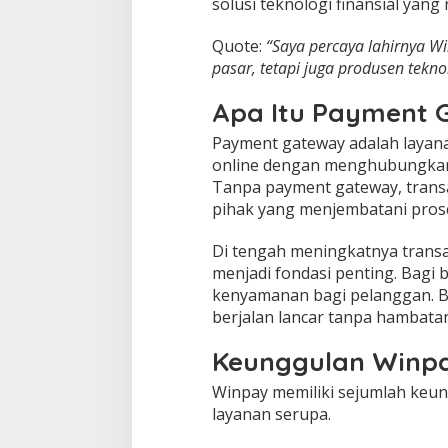
solusi teknologi finansial yan
Quote:
“Saya percaya lahirnya W
pasar, tetapi juga produsen teknol
Apa Itu Payment 
Payment gateway adalah layan
online dengan menghubungkan 
Tanpa payment gateway, transaks
pihak yang menjembatani proses
Di tengah meningkatnya transa
menjadi fondasi penting. Bagi
kenyamanan bagi pelanggan. B
berjalan lancar tanpa hambatan
Keunggulan Winpa
Winpay memiliki sejumlah keu
layanan serupa.