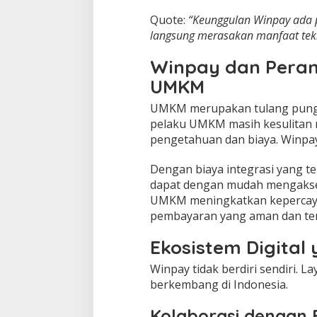
Quote:
“Keunggulan Winpay ada 
langsung merasakan manfaat tekn
Winpay dan Pera
UMKM
UMKM merupakan tulang pung
pelaku UMKM masih kesulitan 
pengetahuan dan biaya. Winpay
Dengan biaya integrasi yang t
dapat dengan mudah mengakses
UMKM meningkatkan kepercay
pembayaran yang aman dan ter
Ekosistem Digita
Winpay tidak berdiri sendiri. L
berkembang di Indonesia.
Kolaborasi dengan 