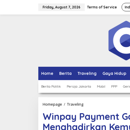
Skip
to
Friday, August 7, 2026
Terms of Service
In
content
Home
Berita
Traveling
Gaya Hidup
Berita Politik
Persija Jakarta
Mobil
PPP
Geri
Winpay
Homepage
/
Traveling
Payment
Winpay Payment Ga
Gateway
Indonesia
Menghadirkan Kemu
Menghadirkan