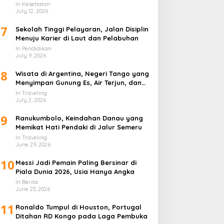
In Kesehatan
July 12, 2026
7
Sekolah Tinggi Pelayaran, Jalan Disiplin
Menuju Karier di Laut dan Pelabuhan
In Pendidikan
July 9, 2026
8
Wisata di Argentina, Negeri Tango yang
Menyimpan Gunung Es, Air Terjun, dan
Kota Penuh Warna
In Traveling
July 2, 2026
9
Ranukumbolo, Keindahan Danau yang
Memikat Hati Pendaki di Jalur Semeru
In Traveling
June 29, 2026
10
Messi Jadi Pemain Paling Bersinar di
Piala Dunia 2026, Usia Hanya Angka
In Berita
June 23, 2026
11
Ronaldo Tumpul di Houston, Portugal
Ditahan RD Kongo pada Laga Pembuka