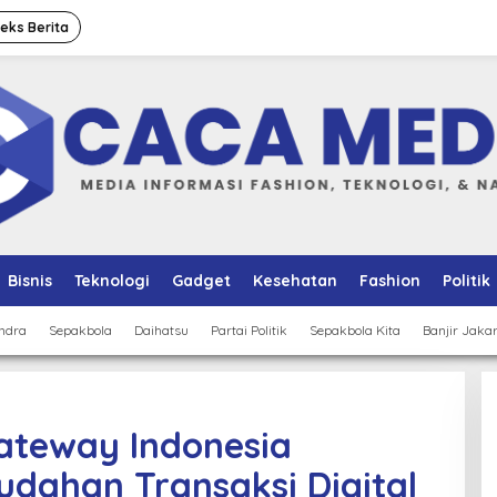
deks Berita
Bisnis
Teknologi
Gadget
Kesehatan
Fashion
Politik
ndra
Sepakbola
Daihatsu
Partai Politik
Sepakbola Kita
Banjir Jaka
teway Indonesia
dahan Transaksi Digital