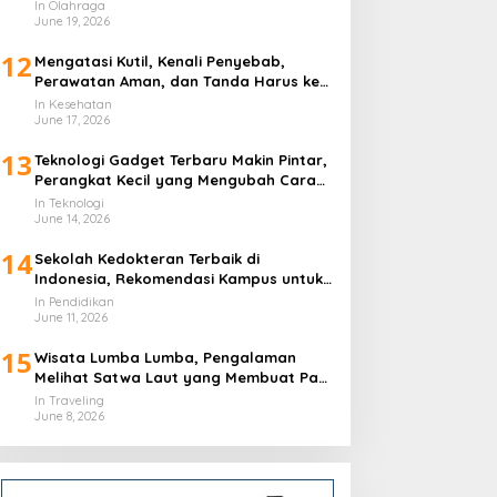
In Olahraga
June 19, 2026
12
Mengatasi Kutil, Kenali Penyebab,
Perawatan Aman, dan Tanda Harus ke
Dokter
In Kesehatan
June 17, 2026
13
Teknologi Gadget Terbaru Makin Pintar,
Perangkat Kecil yang Mengubah Cara
Hidup Harian
In Teknologi
June 14, 2026
14
Sekolah Kedokteran Terbaik di
Indonesia, Rekomendasi Kampus untuk
Calon Dokter
In Pendidikan
June 11, 2026
15
Wisata Lumba Lumba, Pengalaman
Melihat Satwa Laut yang Membuat Pagi
Terasa Berbeda
In Traveling
June 8, 2026