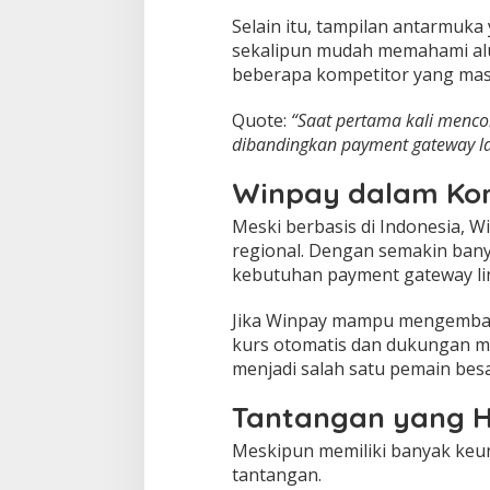
Selain itu, tampilan antarmu
sekalipun mudah memahami alu
beberapa kompetitor yang masi
Quote:
“Saat pertama kali menco
dibandingkan payment gateway lain
Winpay dalam Kon
Meski berbasis di Indonesia, W
regional. Dengan semakin bany
kebutuhan payment gateway li
Jika Winpay mampu mengemban
kurs otomatis dan dukungan mu
menjadi salah satu pemain besar
Tantangan yang H
Meskipun memiliki banyak keu
tantangan.