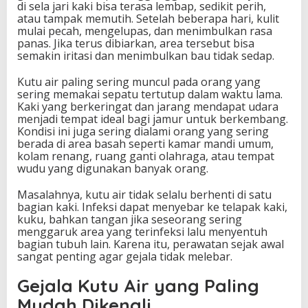
di sela jari kaki bisa terasa lembap, sedikit perih,
a
atau tampak memutih. Setelah beberapa hari, kulit
n
mulai pecah, mengelupas, dan menimbulkan rasa
g
panas. Jika terus dibiarkan, area tersebut bisa
T
semakin iritasi dan menimbulkan bau tidak sedap.
e
p
Kutu air paling sering muncul pada orang yang
a
sering memakai sepatu tertutup dalam waktu lama.
t
Kaki yang berkeringat dan jarang mendapat udara
S
menjadi tempat ideal bagi jamur untuk berkembang.
e
Kondisi ini juga sering dialami orang yang sering
j
berada di area basah seperti kamar mandi umum,
a
kolam renang, ruang ganti olahraga, atau tempat
k
wudu yang digunakan banyak orang.
A
w
Masalahnya, kutu air tidak selalu berhenti di satu
a
bagian kaki. Infeksi dapat menyebar ke telapak kaki,
l
kuku, bahkan tangan jika seseorang sering
menggaruk area yang terinfeksi lalu menyentuh
bagian tubuh lain. Karena itu, perawatan sejak awal
sangat penting agar gejala tidak melebar.
Gejala Kutu Air yang Paling
Mudah Dikenali