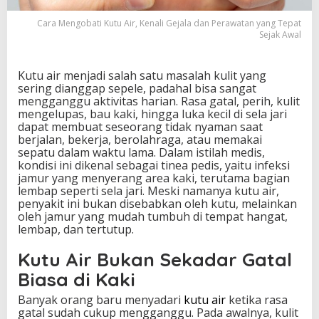
K
e
Cara Mengobati Kutu Air, Kenali Gejala dan Perawatan yang Tepat
Sejak Awal
n
a
l
i
Kutu air menjadi salah satu masalah kulit yang
G
sering dianggap sepele, padahal bisa sangat
e
mengganggu aktivitas harian. Rasa gatal, perih, kulit
j
mengelupas, bau kaki, hingga luka kecil di sela jari
a
dapat membuat seseorang tidak nyaman saat
l
berjalan, bekerja, berolahraga, atau memakai
a
sepatu dalam waktu lama. Dalam istilah medis,
d
kondisi ini dikenal sebagai tinea pedis, yaitu infeksi
a
jamur yang menyerang area kaki, terutama bagian
n
lembap seperti sela jari. Meski namanya kutu air,
P
penyakit ini bukan disebabkan oleh kutu, melainkan
e
oleh jamur yang mudah tumbuh di tempat hangat,
r
lembap, dan tertutup.
a
w
Kutu Air Bukan Sekadar Gatal
a
Biasa di Kaki
t
a
Banyak orang baru menyadari
kutu air
ketika rasa
n
gatal sudah cukup mengganggu. Pada awalnya, kulit
y