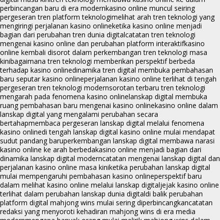
perbincangan baru di era modern
kasino online muncul seiring
pergeseran tren platform teknologi
melihat arah tren teknologi yang
mengiringi perjalanan kasino online
ketika kasino online menjadi
bagian dari perubahan tren dunia digital
catatan tren teknologi
mengenai kasino online dan perubahan platform interaktif
kasino
online kembali disorot dalam perkembangan tren teknologi masa
kini
bagaimana tren teknologi memberikan perspektif berbeda
terhadap kasino online
dinamika tren digital membuka pembahasan
baru seputar kasino online
perjalanan kasino online terlihat di tengah
pergeseran tren teknologi modern
sorotan terbaru tren teknologi
mengarah pada fenomena kasino online
lanskap digital membuka
ruang pembahasan baru mengenai kasino online
kasino online dalam
lanskap digital yang mengalami perubahan secara
bertahap
membaca pergeseran lanskap digital melalui fenomena
kasino online
di tengah lanskap digital kasino online mulai mendapat
sudut pandang baru
perkembangan lanskap digital membawa narasi
kasino online ke arah berbeda
kasino online menjadi bagian dari
dinamika lanskap digital modern
catatan mengenai lanskap digital dan
perjalanan kasino online masa kini
ketika perubahan lanskap digital
mulai mempengaruhi pembahasan kasino online
perspektif baru
dalam melihat kasino online melalui lanskap digital
jejak kasino online
terlihat dalam perubahan lanskap dunia digital
di balik perubahan
platform digital mahjong wins mulai sering diperbincangkan
catatan
redaksi yang menyoroti kehadiran mahjong wins di era media