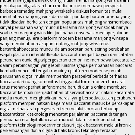
modern
mengapa banyak orang mulai melirik mahjong wins dalam
percakapan digital
arah baru media online membawa perspektif
berbeda terhadap mahjong wins
ketika diskusi komunitas mulai
membahas mahjong wins dari sudut pandang baru
fenomena yang
tidak disadari berkaitan dengan popularitas mahjong wins
membaca
sinyal perubahan yang muncul bersama mahjong wins
tidak hanya
soal tren mahjong wins kini jadi bahan observasi media
perjalanan
panjang menuju era platform modern bersama mahjong wins
apa
yang membuat percakapan tentang mahjong wins terus
bertambah
baccarat muncul dalam sorotan baru seiring perubahan
wajah platform interaktif
ketika baccarat menjadi bagian dari catatan
perubahan dunia digital
pergeseran tren online membawa baccarat ke
dalam perbincangan yang lebih luas
mengapa pembahasan baccarat
kembali muncul di tengah ramainya platform modern
sejumlah
perubahan digital mulai memberikan perspektif berbeda terhadap
baccarat
dari ruang komunitas hingga platform modern baccarat
terus menarik perhatian
fenomena baru di dunia online membuat
baccarat kembali menjadi bahan observasi
baccarat dalam kacamata
media modern menghadirkan narasi yang berbeda
catatan perubahan
platform memperlihatkan bagaimana baccarat masuk ke percakapan
digital
melihat arah pergeseran tren melalui sorotan terhadap
baccarat
kronik teknologi mencatat perjalanan baccarat di tengah
perubahan era digital
baccarat muncul dalam kronik perubahan
platform teknologi modern
menelusuri jejak baccarat melalui kronik
perkembangan dunia digital
di balik kronik teknologi terdapat