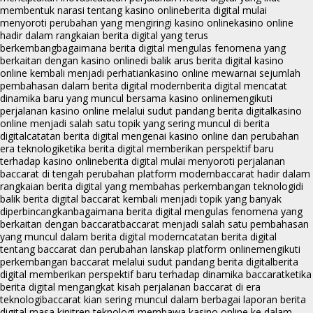
membentuk narasi tentang kasino online
berita digital mulai
menyoroti perubahan yang mengiringi kasino online
kasino online
hadir dalam rangkaian berita digital yang terus
berkembang
bagaimana berita digital mengulas fenomena yang
berkaitan dengan kasino online
di balik arus berita digital kasino
online kembali menjadi perhatian
kasino online mewarnai sejumlah
pembahasan dalam berita digital modern
berita digital mencatat
dinamika baru yang muncul bersama kasino online
mengikuti
perjalanan kasino online melalui sudut pandang berita digital
kasino
online menjadi salah satu topik yang sering muncul di berita
digital
catatan berita digital mengenai kasino online dan perubahan
era teknologi
ketika berita digital memberikan perspektif baru
terhadap kasino online
berita digital mulai menyoroti perjalanan
baccarat di tengah perubahan platform modern
baccarat hadir dalam
rangkaian berita digital yang membahas perkembangan teknologi
di
balik berita digital baccarat kembali menjadi topik yang banyak
diperbincangkan
bagaimana berita digital mengulas fenomena yang
berkaitan dengan baccarat
baccarat menjadi salah satu pembahasan
yang muncul dalam berita digital modern
catatan berita digital
tentang baccarat dan perubahan lanskap platform online
mengikuti
perkembangan baccarat melalui sudut pandang berita digital
berita
digital memberikan perspektif baru terhadap dinamika baccarat
ketika
berita digital mengangkat kisah perjalanan baccarat di era
teknologi
baccarat kian sering muncul dalam berbagai laporan berita
digital masa kini
tren teknologi membawa kasino online ke dalam