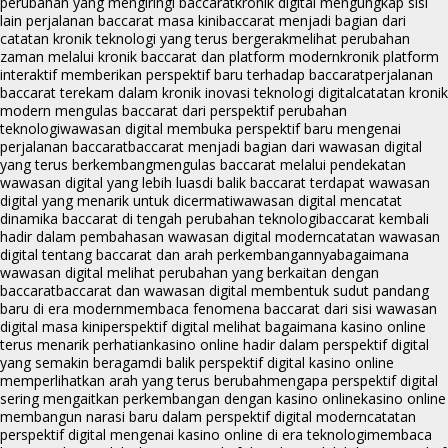
perubahan yang mengiringi baccarat
kronik digital mengungkap sisi
lain perjalanan baccarat masa kini
baccarat menjadi bagian dari
catatan kronik teknologi yang terus bergerak
melihat perubahan
zaman melalui kronik baccarat dan platform modern
kronik platform
interaktif memberikan perspektif baru terhadap baccarat
perjalanan
baccarat terekam dalam kronik inovasi teknologi digital
catatan kronik
modern mengulas baccarat dari perspektif perubahan
teknologi
wawasan digital membuka perspektif baru mengenai
perjalanan baccarat
baccarat menjadi bagian dari wawasan digital
yang terus berkembang
mengulas baccarat melalui pendekatan
wawasan digital yang lebih luas
di balik baccarat terdapat wawasan
digital yang menarik untuk dicermati
wawasan digital mencatat
dinamika baccarat di tengah perubahan teknologi
baccarat kembali
hadir dalam pembahasan wawasan digital modern
catatan wawasan
digital tentang baccarat dan arah perkembangannya
bagaimana
wawasan digital melihat perubahan yang berkaitan dengan
baccarat
baccarat dan wawasan digital membentuk sudut pandang
baru di era modern
membaca fenomena baccarat dari sisi wawasan
digital masa kini
perspektif digital melihat bagaimana kasino online
terus menarik perhatian
kasino online hadir dalam perspektif digital
yang semakin beragam
di balik perspektif digital kasino online
memperlihatkan arah yang terus berubah
mengapa perspektif digital
sering mengaitkan perkembangan dengan kasino online
kasino online
membangun narasi baru dalam perspektif digital modern
catatan
perspektif digital mengenai kasino online di era teknologi
membaca