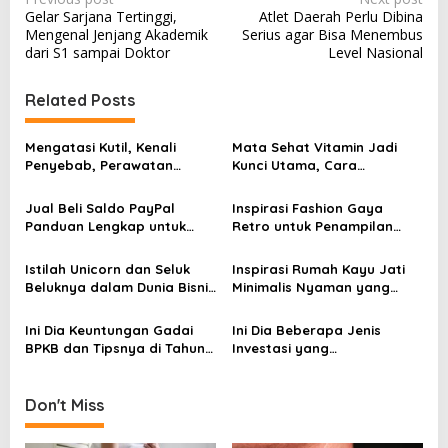
P
Gelar Sarjana Tertinggi,
Atlet Daerah Perlu Dibina
o
Mengenal Jenjang Akademik
Serius agar Bisa Menembus
s
dari S1 sampai Doktor
Level Nasional
t
Related Posts
n
a
Mengatasi Kutil, Kenali
Mata Sehat Vitamin Jadi
v
Penyebab, Perawatan
Kunci Utama, Cara
Aman, dan Tanda Harus ke
Sederhana Menjaga
i
Dokter
Penglihatan Tetap Tajam
Jual Beli Saldo PayPal
Inspirasi Fashion Gaya
g
Panduan Lengkap untuk
Retro untuk Penampilan
Pemula dan Pelaku Bisnis
yang Menarik
a
Digital
Istilah Unicorn dan Seluk
Inspirasi Rumah Kayu Jati
t
Beluknya dalam Dunia Bisnis
Minimalis Nyaman yang
i
Digital Modern
Semakin Diminati di 2026
o
Ini Dia Keuntungan Gadai
Ini Dia Beberapa Jenis
BPKB dan Tipsnya di Tahun
Investasi yang
n
2026
Menguntungkan bagi
Pemula
Don't Miss