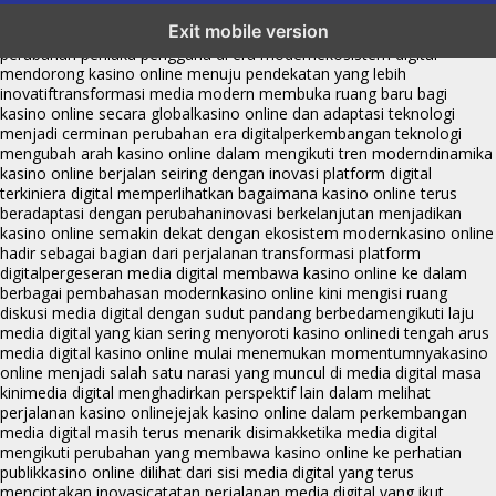
kasino online menjadi bagian dari transformasi ekosistem digital
Exit mobile version
yang terus berkembang
perkembangan kasino online mencerminkan
perubahan perilaku pengguna di era modern
ekosistem digital
mendorong kasino online menuju pendekatan yang lebih
inovatif
transformasi media modern membuka ruang baru bagi
kasino online secara global
kasino online dan adaptasi teknologi
menjadi cerminan perubahan era digital
perkembangan teknologi
mengubah arah kasino online dalam mengikuti tren modern
dinamika
kasino online berjalan seiring dengan inovasi platform digital
terkini
era digital memperlihatkan bagaimana kasino online terus
beradaptasi dengan perubahan
inovasi berkelanjutan menjadikan
kasino online semakin dekat dengan ekosistem modern
kasino online
hadir sebagai bagian dari perjalanan transformasi platform
digital
pergeseran media digital membawa kasino online ke dalam
berbagai pembahasan modern
kasino online kini mengisi ruang
diskusi media digital dengan sudut pandang berbeda
mengikuti laju
media digital yang kian sering menyoroti kasino online
di tengah arus
media digital kasino online mulai menemukan momentumnya
kasino
online menjadi salah satu narasi yang muncul di media digital masa
kini
media digital menghadirkan perspektif lain dalam melihat
perjalanan kasino online
jejak kasino online dalam perkembangan
media digital masih terus menarik disimak
ketika media digital
mengikuti perubahan yang membawa kasino online ke perhatian
publik
kasino online dilihat dari sisi media digital yang terus
menciptakan inovasi
catatan perjalanan media digital yang ikut