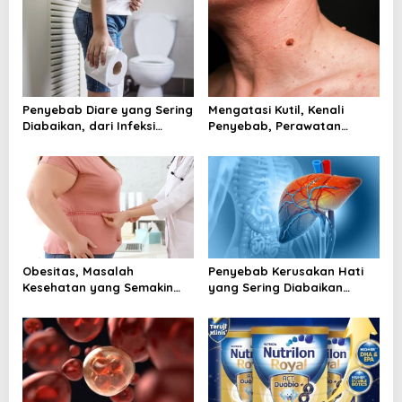
Penyebab Diare yang Sering
Mengatasi Kutil, Kenali
Diabaikan, dari Infeksi
Penyebab, Perawatan
hingga Gangguan Usus
Aman, dan Tanda Harus ke
Dokter
Obesitas, Masalah
Penyebab Kerusakan Hati
Kesehatan yang Semakin
yang Sering Diabaikan
Dekat dengan Kehidupan
Sehari Hari
Modern