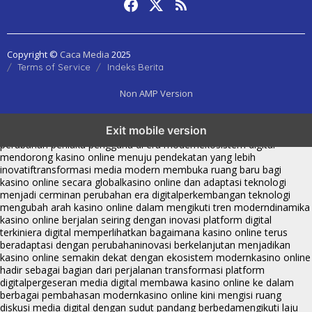
Copyright ©
Caca Media
2025
Terms of Service
Indeks Berita
Non AMP Version
kasino online menjadi bagian dari transformasi ekosistem digital
Exit mobile version
yang terus berkembang
perkembangan kasino online mencerminkan
perubahan perilaku pengguna di era modern
ekosistem digital
mendorong kasino online menuju pendekatan yang lebih
inovatif
transformasi media modern membuka ruang baru bagi
kasino online secara global
kasino online dan adaptasi teknologi
menjadi cerminan perubahan era digital
perkembangan teknologi
mengubah arah kasino online dalam mengikuti tren modern
dinamika
kasino online berjalan seiring dengan inovasi platform digital
terkini
era digital memperlihatkan bagaimana kasino online terus
beradaptasi dengan perubahan
inovasi berkelanjutan menjadikan
kasino online semakin dekat dengan ekosistem modern
kasino online
hadir sebagai bagian dari perjalanan transformasi platform
digital
pergeseran media digital membawa kasino online ke dalam
berbagai pembahasan modern
kasino online kini mengisi ruang
diskusi media digital dengan sudut pandang berbeda
mengikuti laju