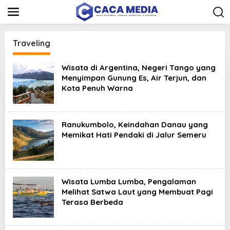
S
k
i
p
t
Traveling
o
c
Wisata di Argentina, Negeri Tango yang
o
n
Menyimpan Gunung Es, Air Terjun, dan
t
Kota Penuh Warna
e
n
t
Ranukumbolo, Keindahan Danau yang
Memikat Hati Pendaki di Jalur Semeru
Wisata Lumba Lumba, Pengalaman
Melihat Satwa Laut yang Membuat Pagi
Terasa Berbeda