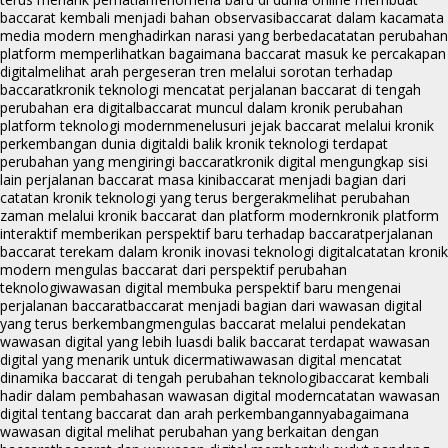
baccarat kembali menjadi bahan observasi
baccarat dalam kacamata
media modern menghadirkan narasi yang berbeda
catatan perubahan
platform memperlihatkan bagaimana baccarat masuk ke percakapan
digital
melihat arah pergeseran tren melalui sorotan terhadap
baccarat
kronik teknologi mencatat perjalanan baccarat di tengah
perubahan era digital
baccarat muncul dalam kronik perubahan
platform teknologi modern
menelusuri jejak baccarat melalui kronik
perkembangan dunia digital
di balik kronik teknologi terdapat
perubahan yang mengiringi baccarat
kronik digital mengungkap sisi
lain perjalanan baccarat masa kini
baccarat menjadi bagian dari
catatan kronik teknologi yang terus bergerak
melihat perubahan
zaman melalui kronik baccarat dan platform modern
kronik platform
interaktif memberikan perspektif baru terhadap baccarat
perjalanan
baccarat terekam dalam kronik inovasi teknologi digital
catatan kronik
modern mengulas baccarat dari perspektif perubahan
teknologi
wawasan digital membuka perspektif baru mengenai
perjalanan baccarat
baccarat menjadi bagian dari wawasan digital
yang terus berkembang
mengulas baccarat melalui pendekatan
wawasan digital yang lebih luas
di balik baccarat terdapat wawasan
digital yang menarik untuk dicermati
wawasan digital mencatat
dinamika baccarat di tengah perubahan teknologi
baccarat kembali
hadir dalam pembahasan wawasan digital modern
catatan wawasan
digital tentang baccarat dan arah perkembangannya
bagaimana
wawasan digital melihat perubahan yang berkaitan dengan