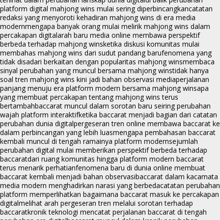
platform digital mahjong wins mulai sering diperbincangkan
catatan
redaksi yang menyoroti kehadiran mahjong wins di era media
modern
mengapa banyak orang mulai melirik mahjong wins dalam
percakapan digital
arah baru media online membawa perspektif
berbeda terhadap mahjong wins
ketika diskusi komunitas mulai
membahas mahjong wins dari sudut pandang baru
fenomena yang
tidak disadari berkaitan dengan popularitas mahjong wins
membaca
sinyal perubahan yang muncul bersama mahjong wins
tidak hanya
soal tren mahjong wins kini jadi bahan observasi media
perjalanan
panjang menuju era platform modern bersama mahjong wins
apa
yang membuat percakapan tentang mahjong wins terus
bertambah
baccarat muncul dalam sorotan baru seiring perubahan
wajah platform interaktif
ketika baccarat menjadi bagian dari catatan
perubahan dunia digital
pergeseran tren online membawa baccarat ke
dalam perbincangan yang lebih luas
mengapa pembahasan baccarat
kembali muncul di tengah ramainya platform modern
sejumlah
perubahan digital mulai memberikan perspektif berbeda terhadap
baccarat
dari ruang komunitas hingga platform modern baccarat
terus menarik perhatian
fenomena baru di dunia online membuat
baccarat kembali menjadi bahan observasi
baccarat dalam kacamata
media modern menghadirkan narasi yang berbeda
catatan perubahan
platform memperlihatkan bagaimana baccarat masuk ke percakapan
digital
melihat arah pergeseran tren melalui sorotan terhadap
baccarat
kronik teknologi mencatat perjalanan baccarat di tengah