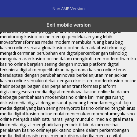
Non AMP Version
kasino online menjadi bagian dari transformasi ekosistem digital
Exit mobile version
yang terus berkembang
perkembangan kasino online mencerminkan
perubahan perilaku pengguna di era modern
ekosistem digital
mendorong kasino online menuju pendekatan yang lebih
inovatif
transformasi media modern membuka ruang baru bagi
kasino online secara global
kasino online dan adaptasi teknologi
menjadi cerminan perubahan era digital
perkembangan teknologi
mengubah arah kasino online dalam mengikuti tren modern
dinamika
kasino online berjalan seiring dengan inovasi platform digital
terkini
era digital memperlihatkan bagaimana kasino online terus
beradaptasi dengan perubahan
inovasi berkelanjutan menjadikan
kasino online semakin dekat dengan ekosistem modern
kasino online
hadir sebagai bagian dari perjalanan transformasi platform
digital
pergeseran media digital membawa kasino online ke dalam
berbagai pembahasan modern
kasino online kini mengisi ruang
diskusi media digital dengan sudut pandang berbeda
mengikuti laju
media digital yang kian sering menyoroti kasino online
di tengah arus
media digital kasino online mulai menemukan momentumnya
kasino
online menjadi salah satu narasi yang muncul di media digital masa
kini
media digital menghadirkan perspektif lain dalam melihat
perjalanan kasino online
jejak kasino online dalam perkembangan
media digital masih terus menarik disimak
ketika media digital