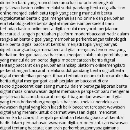
dinamika baru yang muncul bersama kasino online
mengikuti
perjalanan kasino online melalui sudut pandang berita digital
kasino
online menjadi salah satu topik yang sering muncul di berita
digital
catatan berita digital mengenai kasino online dan perubahan
era teknologi
ketika berita digital memberikan perspektif baru
terhadap kasino online
berita digital mulai menyoroti perjalanan
baccarat di tengah perubahan platform modern
baccarat hadir dalam
rangkaian berita digital yang membahas perkembangan teknologi
di
balik berita digital baccarat kembali menjadi topik yang banyak
diperbincangkan
bagaimana berita digital mengulas fenomena yang
berkaitan dengan baccarat
baccarat menjadi salah satu pembahasan
yang muncul dalam berita digital modern
catatan berita digital
tentang baccarat dan perubahan lanskap platform online
mengikuti
perkembangan baccarat melalui sudut pandang berita digital
berita
digital memberikan perspektif baru terhadap dinamika baccarat
ketika
berita digital mengangkat kisah perjalanan baccarat di era
teknologi
baccarat kian sering muncul dalam berbagai laporan berita
digital masa kini
wawasan digital membuka perspektif baru mengenai
perjalanan baccarat
baccarat menjadi bagian dari wawasan digital
yang terus berkembang
mengulas baccarat melalui pendekatan
wawasan digital yang lebih luas
di balik baccarat terdapat wawasan
digital yang menarik untuk dicermati
wawasan digital mencatat
dinamika baccarat di tengah perubahan teknologi
baccarat kembali
hadir dalam pembahasan wawasan digital modern
catatan wawasan
digital tentang baccarat dan arah perkembangannya
bagaimana