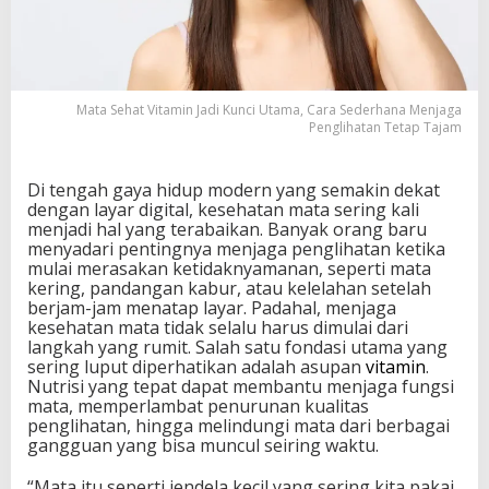
u
n
c
i
U
Mata Sehat Vitamin Jadi Kunci Utama, Cara Sederhana Menjaga
t
Penglihatan Tetap Tajam
a
m
a
Di tengah gaya hidup modern yang semakin dekat
,
dengan layar digital, kesehatan mata sering kali
C
menjadi hal yang terabaikan. Banyak orang baru
a
menyadari pentingnya menjaga penglihatan ketika
r
mulai merasakan ketidaknyamanan, seperti mata
a
kering, pandangan kabur, atau kelelahan setelah
S
berjam-jam menatap layar. Padahal, menjaga
e
kesehatan mata tidak selalu harus dimulai dari
d
langkah yang rumit. Salah satu fondasi utama yang
e
sering luput diperhatikan adalah asupan
vitamin
.
r
Nutrisi yang tepat dapat membantu menjaga fungsi
h
mata, memperlambat penurunan kualitas
a
penglihatan, hingga melindungi mata dari berbagai
n
gangguan yang bisa muncul seiring waktu.
a
M
“Mata itu seperti jendela kecil yang sering kita pakai
e