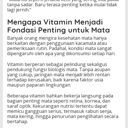
tanpa sadar. Baru terasa penting ketika mulai tidak
n
lagi jernih.”
j
a
Mengapa Vitamin Menjadi
g
a
Fondasi Penting untuk Mata
P
e
Banyak orang mengira kesehatan mata hanya
n
berkaitan dengan penggunaan kacamata atau
g
pemeriksaan rutin. Padahal, kondisi mata sangat
l
dipengaruhi oleh apa yang dikonsumsi setiap hari.
i
h
Vitamin berperan sebagai pelindung sekaligus
a
pendukung fungsi biologis mata. Tanpa asupan
t
yang cukup, jaringan mata menjadi lebih rentan
a
terhadap kerusakan, baik karena faktor usia
n
maupun paparan lingkungan.
T
e
Beberapa vitamin bahkan bekerja langsung pada
t
bagian penting mata seperti retina, kornea, dan
a
saraf optik. Kekurangan nutrisi tertentu dapat
p
memicu gangguan serius, termasuk rabun senja,
T
mata kering, hingga penurunan penglihatan secara
a
bertahap.
j