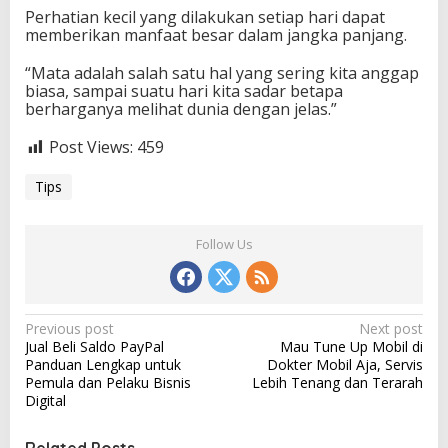
Perhatian kecil yang dilakukan setiap hari dapat
memberikan manfaat besar dalam jangka panjang.
“Mata adalah salah satu hal yang sering kita anggap
biasa, sampai suatu hari kita sadar betapa
berharganya melihat dunia dengan jelas.”
Post Views:
459
Tips
Follow Us
P
Previous post
Next post
Jual Beli Saldo PayPal
Mau Tune Up Mobil di
o
Panduan Lengkap untuk
Dokter Mobil Aja, Servis
s
Pemula dan Pelaku Bisnis
Lebih Tenang dan Terarah
Digital
t
n