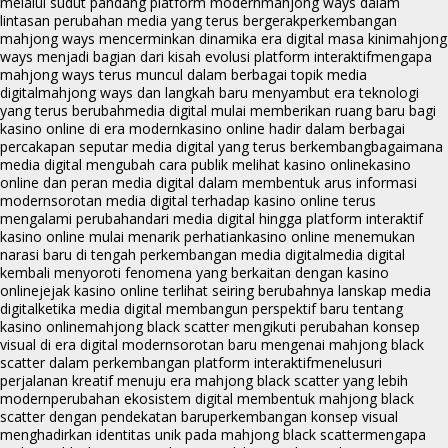
melalui sudut pandang platform modern
mahjong ways dalam
lintasan perubahan media yang terus bergerak
perkembangan
mahjong ways mencerminkan dinamika era digital masa kini
mahjong
ways menjadi bagian dari kisah evolusi platform interaktif
mengapa
mahjong ways terus muncul dalam berbagai topik media
digital
mahjong ways dan langkah baru menyambut era teknologi
yang terus berubah
media digital mulai memberikan ruang baru bagi
kasino online di era modern
kasino online hadir dalam berbagai
percakapan seputar media digital yang terus berkembang
bagaimana
media digital mengubah cara publik melihat kasino online
kasino
online dan peran media digital dalam membentuk arus informasi
modern
sorotan media digital terhadap kasino online terus
mengalami perubahan
dari media digital hingga platform interaktif
kasino online mulai menarik perhatian
kasino online menemukan
narasi baru di tengah perkembangan media digital
media digital
kembali menyoroti fenomena yang berkaitan dengan kasino
online
jejak kasino online terlihat seiring berubahnya lanskap media
digital
ketika media digital membangun perspektif baru tentang
kasino online
mahjong black scatter mengikuti perubahan konsep
visual di era digital modern
sorotan baru mengenai mahjong black
scatter dalam perkembangan platform interaktif
menelusuri
perjalanan kreatif menuju era mahjong black scatter yang lebih
modern
perubahan ekosistem digital membentuk mahjong black
scatter dengan pendekatan baru
perkembangan konsep visual
menghadirkan identitas unik pada mahjong black scatter
mengapa