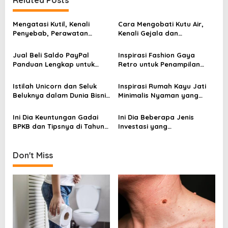
Related Posts
a
v
Mengatasi Kutil, Kenali
Cara Mengobati Kutu Air,
Penyebab, Perawatan
Kenali Gejala dan
i
Aman, dan Tanda Harus ke
Perawatan yang Tepat
g
Dokter
Sejak Awal
Jual Beli Saldo PayPal
Inspirasi Fashion Gaya
Panduan Lengkap untuk
Retro untuk Penampilan
a
Pemula dan Pelaku Bisnis
yang Menarik
t
Digital
Istilah Unicorn dan Seluk
Inspirasi Rumah Kayu Jati
i
Beluknya dalam Dunia Bisnis
Minimalis Nyaman yang
Digital Modern
Semakin Diminati di 2026
o
Ini Dia Keuntungan Gadai
Ini Dia Beberapa Jenis
n
BPKB dan Tipsnya di Tahun
Investasi yang
2026
Menguntungkan bagi
Pemula
Don't Miss