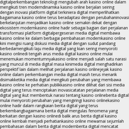
digital
perkembangan teknologi mengubah arah kasino online dalam
mengikuti tren modern
dinamika kasino online berjalan seiring
dengan inovasi platform digital terkini
era digital memperlihatkan
bagaimana kasino online terus beradaptasi dengan perubahan
inovasi
berkelanjutan menjadikan kasino online semakin dekat dengan
ekosistem modern
kasino online hadir sebagai bagian dari perjalanan
transformasi platform digital
pergeseran media digital membawa
kasino online ke dalam berbagai pembahasan modern
kasino online
kini mengisi ruang diskusi media digital dengan sudut pandang
berbeda
mengikuti laju media digital yang kian sering menyoroti
kasino online
di tengah arus media digital kasino online mulai
menemukan momentumnya
kasino online menjadi salah satu narasi
yang muncul di media digital masa kini
media digital menghadirkan
perspektif lain dalam melihat perjalanan kasino online
jejak kasino
online dalam perkembangan media digital masih terus menarik
disimak
ketika media digital mengikuti perubahan yang membawa
kasino online ke perhatian publik
kasino online dilihat dari sisi media
digital yang terus menciptakan inovasi
catatan perjalanan media
digital yang ikut membentuk narasi tentang kasino online
berita digital
mulai menyoroti perubahan yang mengiringi kasino online
kasino
online hadir dalam rangkaian berita digital yang terus
berkembang
bagaimana berita digital mengulas fenomena yang
berkaitan dengan kasino online
di balik arus berita digital kasino
online kembali menjadi perhatian
kasino online mewarnai sejumlah
pembahasan dalam berita digital modern
berita digital mencatat