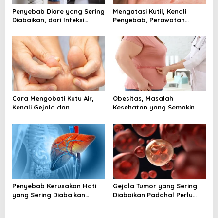
Penyebab Diare yang Sering
Mengatasi Kutil, Kenali
Diabaikan, dari Infeksi
Penyebab, Perawatan
hingga Gangguan Usus
Aman, dan Tanda Harus ke
Dokter
Cara Mengobati Kutu Air,
Obesitas, Masalah
Kenali Gejala dan
Kesehatan yang Semakin
Perawatan yang Tepat
Dekat dengan Kehidupan
Sejak Awal
Modern
Penyebab Kerusakan Hati
Gejala Tumor yang Sering
yang Sering Diabaikan
Diabaikan Padahal Perlu
Sehari Hari
Segera Diperiksa