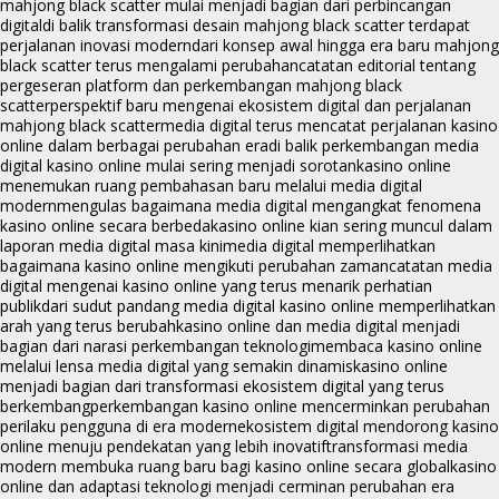
mahjong black scatter mulai menjadi bagian dari perbincangan
digital
di balik transformasi desain mahjong black scatter terdapat
perjalanan inovasi modern
dari konsep awal hingga era baru mahjong
black scatter terus mengalami perubahan
catatan editorial tentang
pergeseran platform dan perkembangan mahjong black
scatter
perspektif baru mengenai ekosistem digital dan perjalanan
mahjong black scatter
media digital terus mencatat perjalanan kasino
online dalam berbagai perubahan era
di balik perkembangan media
digital kasino online mulai sering menjadi sorotan
kasino online
menemukan ruang pembahasan baru melalui media digital
modern
mengulas bagaimana media digital mengangkat fenomena
kasino online secara berbeda
kasino online kian sering muncul dalam
laporan media digital masa kini
media digital memperlihatkan
bagaimana kasino online mengikuti perubahan zaman
catatan media
digital mengenai kasino online yang terus menarik perhatian
publik
dari sudut pandang media digital kasino online memperlihatkan
arah yang terus berubah
kasino online dan media digital menjadi
bagian dari narasi perkembangan teknologi
membaca kasino online
melalui lensa media digital yang semakin dinamis
kasino online
menjadi bagian dari transformasi ekosistem digital yang terus
berkembang
perkembangan kasino online mencerminkan perubahan
perilaku pengguna di era modern
ekosistem digital mendorong kasino
online menuju pendekatan yang lebih inovatif
transformasi media
modern membuka ruang baru bagi kasino online secara global
kasino
online dan adaptasi teknologi menjadi cerminan perubahan era