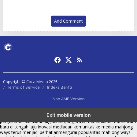
Add Comment
Copyright ©
Caca Media
2025
Terms of Service
Indeks Berita
Non AMP Version
mahjong ways dan cerita perubahan yang terus berkembang di
Exit mobile version
platform online
fenomena mahjong ways muncul bersama
pergeseran kebiasaan digital
mahjong ways menemukan momentum
baru di tengah laju inovasi media
dari komunitas ke media mahjong
ways terus menjadi perhatian
mengurai popularitas mahjong ways