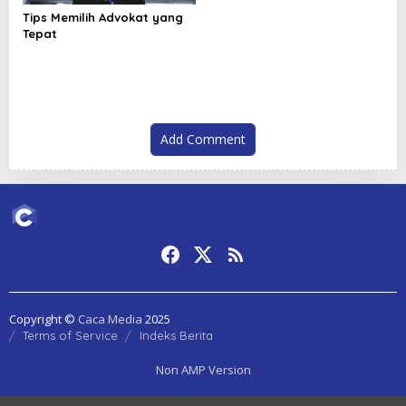
a
Tips Memilih Advokat yang
t
Tepat
i
o
n
Add Comment
Copyright ©
Caca Media
2025
Terms of Service
Indeks Berita
Non AMP Version
mahjong ways dan cerita perubahan yang terus berkembang di