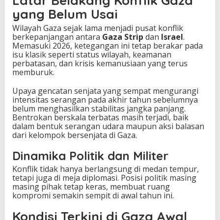
Latar Belakang Konflik Gaza
r
yang Belum Usai
u
d
Wilayah Gaza sejak lama menjadi pusat konflik
i
berkepanjangan antara
Gaza Strip
dan
Israel
.
G
Memasuki 2026, ketegangan ini tetap berakar pada
a
isu klasik seperti status wilayah, keamanan
z
perbatasan, dan krisis kemanusiaan yang terus
a
memburuk.
Upaya gencatan senjata yang sempat mengurangi
intensitas serangan pada akhir tahun sebelumnya
belum menghasilkan stabilitas jangka panjang.
Bentrokan berskala terbatas masih terjadi, baik
dalam bentuk serangan udara maupun aksi balasan
dari kelompok bersenjata di Gaza.
Dinamika Politik dan Militer
Konflik tidak hanya berlangsung di medan tempur,
tetapi juga di meja diplomasi. Posisi politik masing
masing pihak tetap keras, membuat ruang
kompromi semakin sempit di awal tahun ini.
Kondisi Terkini di Gaza Awal