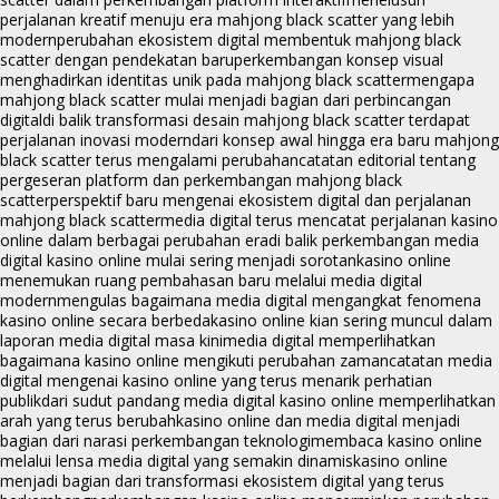
perjalanan kreatif menuju era mahjong black scatter yang lebih
modern
perubahan ekosistem digital membentuk mahjong black
scatter dengan pendekatan baru
perkembangan konsep visual
menghadirkan identitas unik pada mahjong black scatter
mengapa
mahjong black scatter mulai menjadi bagian dari perbincangan
digital
di balik transformasi desain mahjong black scatter terdapat
perjalanan inovasi modern
dari konsep awal hingga era baru mahjong
black scatter terus mengalami perubahan
catatan editorial tentang
pergeseran platform dan perkembangan mahjong black
scatter
perspektif baru mengenai ekosistem digital dan perjalanan
mahjong black scatter
media digital terus mencatat perjalanan kasino
online dalam berbagai perubahan era
di balik perkembangan media
digital kasino online mulai sering menjadi sorotan
kasino online
menemukan ruang pembahasan baru melalui media digital
modern
mengulas bagaimana media digital mengangkat fenomena
kasino online secara berbeda
kasino online kian sering muncul dalam
laporan media digital masa kini
media digital memperlihatkan
bagaimana kasino online mengikuti perubahan zaman
catatan media
digital mengenai kasino online yang terus menarik perhatian
publik
dari sudut pandang media digital kasino online memperlihatkan
arah yang terus berubah
kasino online dan media digital menjadi
bagian dari narasi perkembangan teknologi
membaca kasino online
melalui lensa media digital yang semakin dinamis
kasino online
menjadi bagian dari transformasi ekosistem digital yang terus