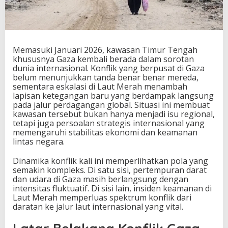
A
w
a
l
2
Memasuki Januari 2026, kawasan Timur Tengah
0
khususnya Gaza kembali berada dalam sorotan
2
dunia internasional. Konflik yang berpusat di Gaza
6
belum menunjukkan tanda benar benar mereda,
P
sementara eskalasi di Laut Merah menambah
e
lapisan ketegangan baru yang berdampak langsung
r
pada jalur perdagangan global. Situasi ini membuat
k
kawasan tersebut bukan hanya menjadi isu regional,
e
tetapi juga persoalan strategis internasional yang
m
memengaruhi stabilitas ekonomi dan keamanan
b
lintas negara.
a
n
Dinamika konflik kali ini memperlihatkan pola yang
g
semakin kompleks. Di satu sisi, pertempuran darat
a
dan udara di Gaza masih berlangsung dengan
n
intensitas fluktuatif. Di sisi lain, insiden keamanan di
T
Laut Merah memperluas spektrum konflik dari
e
daratan ke jalur laut internasional yang vital.
r
b
a