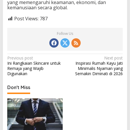
yang memengaruhi keamanan, ekonomi, dan
kemanusiaan secara global.
Post Views:
787
Follow Us
P
Previous post
Next post
Ini Rangkaian Skincare untuk
Inspirasi Rumah Kayu Jati
o
Remaja yang Wajib
Minimalis Nyaman yang
s
Digunakan
Semakin Diminati di 2026
t
Don't Miss
n
a
v
i
g