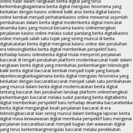
online hadir dalam rangkaian berita digital yang terus
berkembang
bagaimana berita digital mengulas fenomena yang
berkaitan dengan kasino online
di balik arus berita digital kasino
online kembali menjadi perhatian
kasino online mewarnai sejumlah
pembahasan dalam berita digital modern
berita digital mencatat
dinamika baru yang muncul bersama kasino online
mengikuti
perjalanan kasino online melalui sudut pandang berita digital
kasino
online menjadi salah satu topik yang sering muncul di berita
digital
catatan berita digital mengenai kasino online dan perubahan
era teknologi
ketika berita digital memberikan perspektif baru
terhadap kasino online
berita digital mulai menyoroti perjalanan
baccarat di tengah perubahan platform modern
baccarat hadir dalam
rangkaian berita digital yang membahas perkembangan teknologi
di
balik berita digital baccarat kembali menjadi topik yang banyak
diperbincangkan
bagaimana berita digital mengulas fenomena yang
berkaitan dengan baccarat
baccarat menjadi salah satu pembahasan
yang muncul dalam berita digital modern
catatan berita digital
tentang baccarat dan perubahan lanskap platform online
mengikuti
perkembangan baccarat melalui sudut pandang berita digital
berita
digital memberikan perspektif baru terhadap dinamika baccarat
ketika
berita digital mengangkat kisah perjalanan baccarat di era
teknologi
baccarat kian sering muncul dalam berbagai laporan berita
digital masa kini
wawasan digital membuka perspektif baru mengenai
perjalanan baccarat
baccarat menjadi bagian dari wawasan digital
yang terus berkembang
mengulas baccarat melalui pendekatan