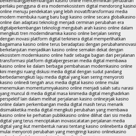
berkembang
perkembangan kasino online mencerminkan perubahan
perilaku pengguna di era modern
ekosistem digital mendorong kasino
online menuju pendekatan yang lebih inovatif
transformasi media
modern membuka ruang baru bagi kasino online secara global
kasino
online dan adaptasi teknologi menjadi cerminan perubahan era
digital
perkembangan teknologi mengubah arah kasino online dalam
mengikuti tren modern
dinamika kasino online berjalan seiring
dengan inovasi platform digital terkini
era digital memperlihatkan
bagaimana kasino online terus beradaptasi dengan perubahan
inovasi
berkelanjutan menjadikan kasino online semakin dekat dengan
ekosistem modern
kasino online hadir sebagai bagian dari perjalanan
transformasi platform digital
pergeseran media digital membawa
kasino online ke dalam berbagai pembahasan modern
kasino online
kini mengisi ruang diskusi media digital dengan sudut pandang
berbeda
mengikuti laju media digital yang kian sering menyoroti
kasino online
di tengah arus media digital kasino online mulai
menemukan momentumnya
kasino online menjadi salah satu narasi
yang muncul di media digital masa kini
media digital menghadirkan
perspektif lain dalam melihat perjalanan kasino online
jejak kasino
online dalam perkembangan media digital masih terus menarik
disimak
ketika media digital mengikuti perubahan yang membawa
kasino online ke perhatian publik
kasino online dilihat dari sisi media
digital yang terus menciptakan inovasi
catatan perjalanan media
digital yang ikut membentuk narasi tentang kasino online
berita digital
mulai menyoroti perubahan yang mengiringi kasino online
kasino