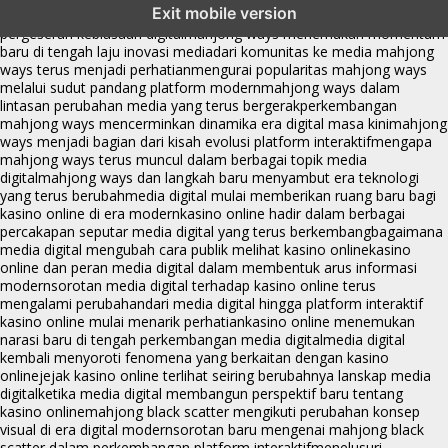
Exit mobile version
platform online
fenomena mahjong ways muncul bersama
pergeseran kebiasaan digital
mahjong ways menemukan momentum
baru di tengah laju inovasi media
dari komunitas ke media mahjong
ways terus menjadi perhatian
mengurai popularitas mahjong ways
melalui sudut pandang platform modern
mahjong ways dalam
lintasan perubahan media yang terus bergerak
perkembangan
mahjong ways mencerminkan dinamika era digital masa kini
mahjong
ways menjadi bagian dari kisah evolusi platform interaktif
mengapa
mahjong ways terus muncul dalam berbagai topik media
digital
mahjong ways dan langkah baru menyambut era teknologi
yang terus berubah
media digital mulai memberikan ruang baru bagi
kasino online di era modern
kasino online hadir dalam berbagai
percakapan seputar media digital yang terus berkembang
bagaimana
media digital mengubah cara publik melihat kasino online
kasino
online dan peran media digital dalam membentuk arus informasi
modern
sorotan media digital terhadap kasino online terus
mengalami perubahan
dari media digital hingga platform interaktif
kasino online mulai menarik perhatian
kasino online menemukan
narasi baru di tengah perkembangan media digital
media digital
kembali menyoroti fenomena yang berkaitan dengan kasino
online
jejak kasino online terlihat seiring berubahnya lanskap media
digital
ketika media digital membangun perspektif baru tentang
kasino online
mahjong black scatter mengikuti perubahan konsep
visual di era digital modern
sorotan baru mengenai mahjong black
scatter dalam perkembangan platform interaktif
menelusuri