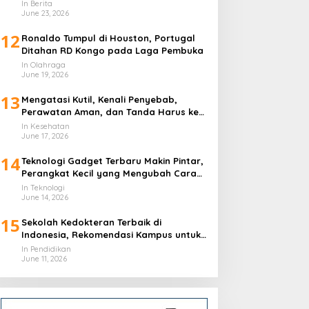
In Berita
June 23, 2026
12
Ronaldo Tumpul di Houston, Portugal
Ditahan RD Kongo pada Laga Pembuka
In Olahraga
June 19, 2026
13
Mengatasi Kutil, Kenali Penyebab,
Perawatan Aman, dan Tanda Harus ke
Dokter
In Kesehatan
June 17, 2026
14
Teknologi Gadget Terbaru Makin Pintar,
Perangkat Kecil yang Mengubah Cara
Hidup Harian
In Teknologi
June 14, 2026
15
Sekolah Kedokteran Terbaik di
Indonesia, Rekomendasi Kampus untuk
Calon Dokter
In Pendidikan
June 11, 2026