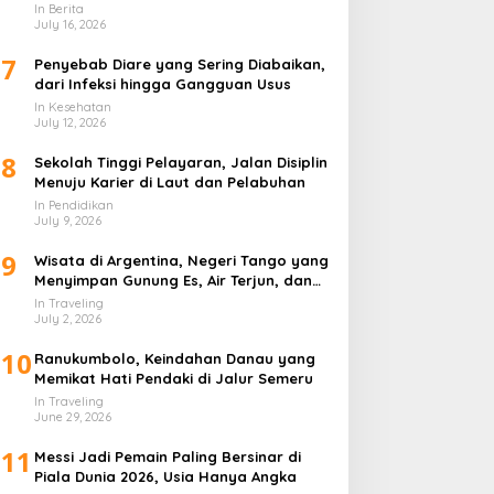
In Berita
July 16, 2026
7
Penyebab Diare yang Sering Diabaikan,
dari Infeksi hingga Gangguan Usus
In Kesehatan
July 12, 2026
8
Sekolah Tinggi Pelayaran, Jalan Disiplin
Menuju Karier di Laut dan Pelabuhan
In Pendidikan
July 9, 2026
9
Wisata di Argentina, Negeri Tango yang
Menyimpan Gunung Es, Air Terjun, dan
Kota Penuh Warna
In Traveling
July 2, 2026
10
Ranukumbolo, Keindahan Danau yang
Memikat Hati Pendaki di Jalur Semeru
In Traveling
June 29, 2026
11
Messi Jadi Pemain Paling Bersinar di
Piala Dunia 2026, Usia Hanya Angka