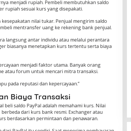
rnya menjadi rupiah. Pembeli membutuhkan saldo
r rupiah sesuai kurs yang disepakati.
kesepakatan nilai tukar. Penjual mengirim saldo
embeli mentransfer uang ke rekening bank penjual.
ra langsung antar individu atau melalui perantara
ger biasanya menetapkan kurs tertentu serta biaya
ercayaan menjadi faktor utama. Banyak orang
 atau forum untuk mencari mitra transaksi.
umpu pada reputasi dan kepercayaan.”
n Biaya Transaksi
al beli saldo PayPal adalah memahami kurs. Nilai
 berbeda dari kurs bank resmi. Exchanger atau
kurs berdasarkan permintaan dan penawaran.
a dari PayPal itu sendiri. Saat menerima pembayaran,