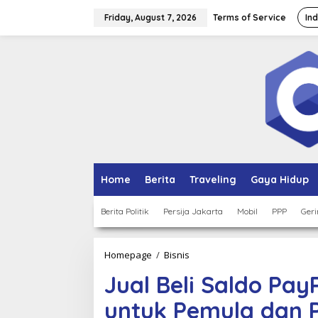
Skip
to
Friday, August 7, 2026
Terms of Service
In
content
Home
Berita
Traveling
Gaya Hidup
Berita Politik
Persija Jakarta
Mobil
PPP
Geri
Jual
Homepage
/
Bisnis
Beli
Jual Beli Saldo Pa
Saldo
PayPal
untuk Pemula dan Pe
Panduan