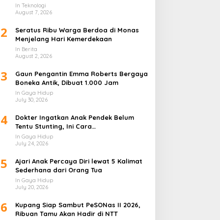
Lapis
In Teknologi
August 7, 2026
2
Seratus Ribu Warga Berdoa di Monas
Menjelang Hari Kemerdekaan
In Berita
August 2, 2026
3
Gaun Pengantin Emma Roberts Bergaya
Boneka Antik, Dibuat 1.000 Jam
In Gaya Hidup
July 30, 2026
4
Dokter Ingatkan Anak Pendek Belum
Tentu Stunting, Ini Cara
Membedakannya
In Gaya Hidup
July 24, 2026
5
Ajari Anak Percaya Diri lewat 5 Kalimat
Sederhana dari Orang Tua
In Gaya Hidup
July 20, 2026
6
Kupang Siap Sambut PeSONas II 2026,
Ribuan Tamu Akan Hadir di NTT