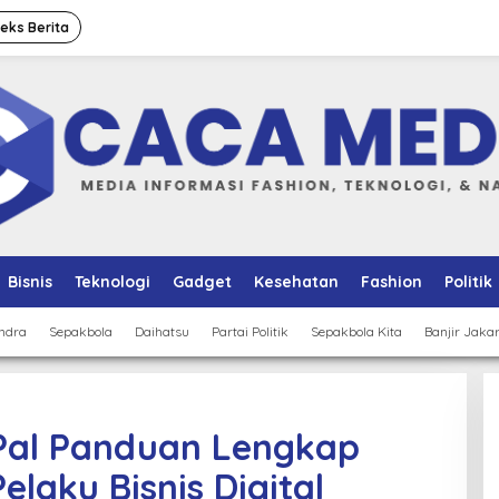
deks Berita
Bisnis
Teknologi
Gadget
Kesehatan
Fashion
Politik
ndra
Sepakbola
Daihatsu
Partai Politik
Sepakbola Kita
Banjir Jaka
yPal Panduan Lengkap
laku Bisnis Digital