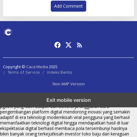
Add Comment
Copyright ©
Caca Media
2025
Terms of Service
Indeks Berita
Non AMP Version
transformasi digital pragmatic play menjadi inspirasi baru dalam
Exit mobile version
menghadirkan inovasi berkualitas
ai digital menjadi kunci analisis data
pgsoft yang lebih adaptif dan berkinerja tinggi
arah baru
pengembangan platform digital mendorong inovasi yang semakin
adaptif di era teknologi modern
kisah viral pengguna yang berhasil
memanfaatkan teknologi digital hingga mendapatkan hasil di luar
ekspektasi
ai digital berhasil membaca pola tersembunyi hasilnya
bikin banyak orang terkejut
kisah investor toko baju dari keraguan