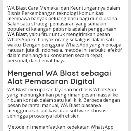
K
WA Blast Cara Memakai dan Keuntungannya dalam
e
Bisnis Perkembangan teknologi komunikasi
u
membawa banyak peluang baru bagi dunia usaha.
n
Salah satu strategi pemasaran yang semakin
t
populer di kalangan pebisnis adalah penggunaan
u
WA Blast
, yaitu fitur untuk mengirimkan pesan
n
WhatsApp ke banyak orang sekaligus dalam satu
g
waktu. Dengan pengguna WhatsApp yang mencapai
a
ratusan juta di Indonesia, metode ini terbukti efektif
n
dalam menjangkau konsumen secara cepat,
n
personal, dan hemat biaya.
y
a
Mengenal WA Blast sebagai
d
a
Alat Pemasaran Digital
l
a
WA Blast merupakan layanan berbasis WhatsApp
m
yang memungkinkan pengiriman pesan massal ke
B
ribuan kontak dalam satu kali klik. Berbeda dengan
i
pesan berantai manual, WA Blast biasanya
s
menggunakan aplikasi atau software khusus
n
sehingga prosesnya lebih efisien.
i
s
Metode ini memanfaatkan kedekatan WhatsApp