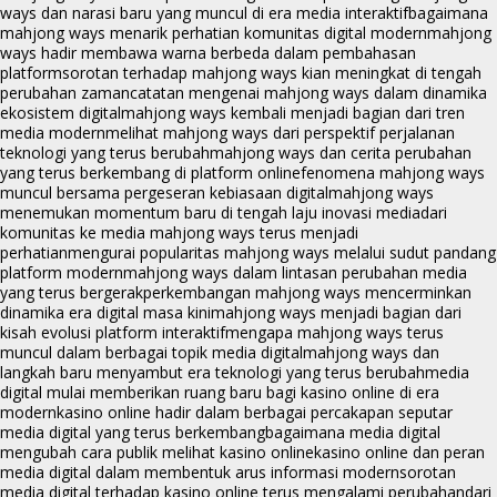
ways dan narasi baru yang muncul di era media interaktif
bagaimana
mahjong ways menarik perhatian komunitas digital modern
mahjong
ways hadir membawa warna berbeda dalam pembahasan
platform
sorotan terhadap mahjong ways kian meningkat di tengah
perubahan zaman
catatan mengenai mahjong ways dalam dinamika
ekosistem digital
mahjong ways kembali menjadi bagian dari tren
media modern
melihat mahjong ways dari perspektif perjalanan
teknologi yang terus berubah
mahjong ways dan cerita perubahan
yang terus berkembang di platform online
fenomena mahjong ways
muncul bersama pergeseran kebiasaan digital
mahjong ways
menemukan momentum baru di tengah laju inovasi media
dari
komunitas ke media mahjong ways terus menjadi
perhatian
mengurai popularitas mahjong ways melalui sudut pandang
platform modern
mahjong ways dalam lintasan perubahan media
yang terus bergerak
perkembangan mahjong ways mencerminkan
dinamika era digital masa kini
mahjong ways menjadi bagian dari
kisah evolusi platform interaktif
mengapa mahjong ways terus
muncul dalam berbagai topik media digital
mahjong ways dan
langkah baru menyambut era teknologi yang terus berubah
media
digital mulai memberikan ruang baru bagi kasino online di era
modern
kasino online hadir dalam berbagai percakapan seputar
media digital yang terus berkembang
bagaimana media digital
mengubah cara publik melihat kasino online
kasino online dan peran
media digital dalam membentuk arus informasi modern
sorotan
media digital terhadap kasino online terus mengalami perubahan
dari