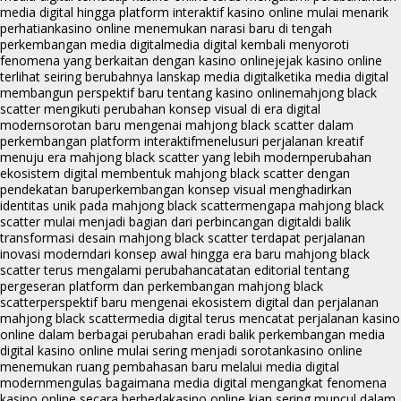
media digital hingga platform interaktif kasino online mulai menarik
perhatian
kasino online menemukan narasi baru di tengah
perkembangan media digital
media digital kembali menyoroti
fenomena yang berkaitan dengan kasino online
jejak kasino online
terlihat seiring berubahnya lanskap media digital
ketika media digital
membangun perspektif baru tentang kasino online
mahjong black
scatter mengikuti perubahan konsep visual di era digital
modern
sorotan baru mengenai mahjong black scatter dalam
perkembangan platform interaktif
menelusuri perjalanan kreatif
menuju era mahjong black scatter yang lebih modern
perubahan
ekosistem digital membentuk mahjong black scatter dengan
pendekatan baru
perkembangan konsep visual menghadirkan
identitas unik pada mahjong black scatter
mengapa mahjong black
scatter mulai menjadi bagian dari perbincangan digital
di balik
transformasi desain mahjong black scatter terdapat perjalanan
inovasi modern
dari konsep awal hingga era baru mahjong black
scatter terus mengalami perubahan
catatan editorial tentang
pergeseran platform dan perkembangan mahjong black
scatter
perspektif baru mengenai ekosistem digital dan perjalanan
mahjong black scatter
media digital terus mencatat perjalanan kasino
online dalam berbagai perubahan era
di balik perkembangan media
digital kasino online mulai sering menjadi sorotan
kasino online
menemukan ruang pembahasan baru melalui media digital
modern
mengulas bagaimana media digital mengangkat fenomena
kasino online secara berbeda
kasino online kian sering muncul dalam