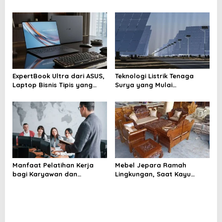
Memori Tembus Lebih dari
Kecil yang Mengubah Cara
400 Lapis
Hidup Harian
ExpertBook Ultra dari ASUS,
Teknologi Listrik Tenaga
Laptop Bisnis Tipis yang
Surya yang Mulai
Tampil Kuat
Dikembangkan oleh China
Manfaat Pelatihan Kerja
Mebel Jepara Ramah
bagi Karyawan dan
Lingkungan, Saat Kayu
Perusahaan yang Sering
Berkelanjutan Mengubah
Diremehkan
Wajah Industri Furnitur