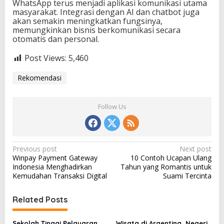
WhatsApp terus menjadi aplikasi komunikasi utama
masyarakat. Integrasi dengan AI dan chatbot juga
akan semakin meningkatkan fungsinya,
memungkinkan bisnis berkomunikasi secara
otomatis dan personal.
Post Views:
5,460
Rekomendasi
Follow Us
P
Previous post
Next post
Winpay Payment Gateway
10 Contoh Ucapan Ulang
o
Indonesia Menghadirkan
Tahun yang Romantis untuk
s
Kemudahan Transaksi Digital
Suami Tercinta
t
Related Posts
n
a
Sekolah Tinggi Pelayaran,
Wisata di Argentina, Negeri