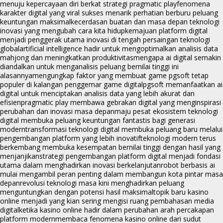
menuju kepercayaan diri berkat strategi pragmatic play
fenomena
karakter digital yang viral sukses menarik perhatian berburu peluang
keuntungan maksimal
kecerdasan buatan dan masa depan teknologi
inovasi yang mengubah cara kita hidup
kemajuan platform digital
menjadi penggerak utama inovasi di tengah persaingan teknologi
global
artificial intelligence hadir untuk mengoptimalkan analisis data
mahjong dan meningkatkan produktivitas
mengapa ai digital semakin
diandalkan untuk menganalisis peluang bernilai tinggi ini
alasannya
mengungkap faktor yang membuat game pgsoft tetap
populer di kalangan penggemar game digital
pgsoft memanfaatkan ai
digital untuk menciptakan analisis data yang lebih akurat dan
efisien
pragmatic play membawa gebrakan digital yang menginspirasi
perubahan dan inovasi masa depan
maju pesat ekosistem teknologi
digital membuka peluang keuntungan fantastis bagi generasi
modern
transformasi teknologi digital membuka peluang baru melalui
pengembangan platform yang lebih inovatif
teknologi modern terus
berkembang membuka kesempatan bernilai tinggi dengan hasil yang
menjanjikan
strategi pengembangan platform digital menjadi fondasi
utama dalam menghadirkan inovasi berkelanjutan
robot berbasis ai
mulai mengambil peran penting dalam membangun kota pintar masa
depan
revolusi teknologi masa kini menghadirkan peluang
menguntungkan dengan potensi hasil maksimal
topik baru kasino
online menjadi yang kian sering mengisi ruang pembahasan media
digital
ketika kasino online hadir dalam perubahan arah percakapan
platform modern
membaca fenomena kasino online dari sudut