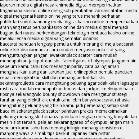
laporan media digital masa kini
media digital memperlihatkan
bagaimana kasino online mengikuti perubahan zaman
catatan media
digital mengenai kasino online yang terus menarik perhatian
publik
dari sudut pandang media digital kasino online memperlihatkan
arah yang terus berubah
kasino online dan media digital menjadi
bagian dari narasi perkembangan teknologi
membaca kasino online
melalui lensa media digital yang semakin dinamis
baccarat panduan lengkap pemula untuk menang di meja baccarat
online klik disini
bonanza cara mudah menyusun pola slot yang
menguntungkan jangan lewatkan
black scatter cara mudah
mendapatkan jackpot dari slot favorit
gates of olympus jangan main
sebelum kamu tahu tips menang ini
parlay cara paling aman
menghasilkan uang dari taruhan judi online
poker pemula panduan
cepat meningkatkan skill dan menang berkali kali klik
sekarang
roulette cara menghitung peluang agar tidak kalah lagi
sugar
rush cara mudah mendapatkan bonus dan jackpot melimpah baca
tipsnya sekarang
wild bounty showdown cara mengatur strategi
taruhan yang efektif klik untuk tahu lebih banyak
baccarat rahasia
menghitung peluang yang bikin kamu jadi pemenang setiap saat
baca ini sekarang
black scatter panduan praktis memaksimalkan
peluang menang slot
bonanza panduan lengkap menang banyak dari
mesin slot terbaru pelajari sekarang
gates of olympus jangan main
sebelum kamu tahu tips menang ini
ingin menang konsisten di
mahjong ways 2 simak tips berikut ini
parlay cara pintar
menggandakan uang dengan taruhan sederhana
poker rahasia