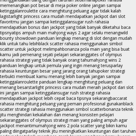
memenangkan pot besar di meja poker online jangan sampai
ketinggalan
roulette cara menghitung peluang agar tidak kalah
lagi
starlight princess cara mudah mendapatkan jackpot dari slot
favoritmu jangan sampai ketinggalan
sugar rush rahasia
mendapatkan bonus dan jackpot yang tidak banyak diketahui baca
tipsnya
tips ampuh main mahjong ways 2 agar selalu menang
wild
bounty showdown panduan lengkap menang di slot dengan mudah
klik untuk tahu lebih
black scatter rahasia menggunakan simbol
scatter untuk jackpot melimpah
bonanza pola main yang bisa buat
kamu jadi pemenang sejati pelajari sekarang
gates of olympus
rahasia strategi yang tidak banyak orang tahu
mahjong wins 2
panduan lengkap untuk pemula yang ingin menang terus
parlay
rahasia keuntungan besar yang jarang orang tahu
poker strategi
terbukti membuat kamu menang lebih banyak jangan sampai
ketinggalan
roulette panduan lengkap menghitung peluang dan
menang besar
starlight princess cara mudah meraih jackpot dari slot
ini jangan sampai ketinggalan
sugar rush strategi rahasia
mendapatkan jackpot lebih cepat baca tipsnya sekarang
baccarat
rahasia menghitung peluang yang pemain profesional gunakan
black
scatter strategi rahasia menggunakan simbol scatter
bonanza teknik
jitu menghindari kekalahan dan menang konsisten pelajari
sekarang
gates of olympus strategi main yang paling ampuh agar
jackpot menantimu
mahjong wins 2 pola scatter yang bikin kamu
paling diingat
parlay teknik jitu meningkatkan keuntungan dari taruhan