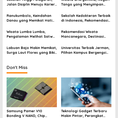
v
Jalan Disiplin Menuju Karier
Tango yang Menyimpan
di Laut dan Pelabuhan
Gunung Es, Air Terjun, dan
i
Kota Penuh Warna
Ranukumbolo, Keindahan
Sekolah Kedokteran Terbaik
g
Danau yang Memikat Hati
di Indonesia, Rekomendasi
Pendaki di Jalur Semeru
Kampus untuk Calon Dokter
a
Wisata Lumba Lumba,
Rekomendasi Wisata
t
Pengalaman Melihat Satwa
Mancanegara, Destinasi
i
Laut yang Membuat Pagi
Dunia yang Layak Masuk
Terasa Berbeda
Rencana Liburan
o
Labuan Bajo Makin Memikat,
Universitas Terbaik Jerman,
Surga Laut Flores yang Bikin
Pilihan Kampus Bergengsi
n
Wisatawan Ingin Kembali
Untuk Kuliah Dunia
Don't Miss
Samsung Pamer V10
Teknologi Gadget Terbaru
Bonding V NAND, Chip
Makin Pintar, Perangkat