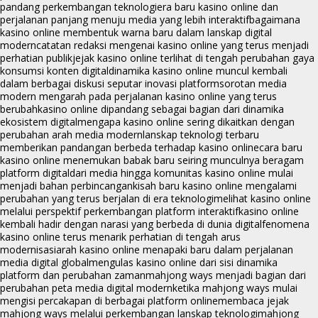
pandang perkembangan teknologi
era baru kasino online dan
perjalanan panjang menuju media yang lebih interaktif
bagaimana
kasino online membentuk warna baru dalam lanskap digital
modern
catatan redaksi mengenai kasino online yang terus menjadi
perhatian publik
jejak kasino online terlihat di tengah perubahan gaya
konsumsi konten digital
dinamika kasino online muncul kembali
dalam berbagai diskusi seputar inovasi platform
sorotan media
modern mengarah pada perjalanan kasino online yang terus
berubah
kasino online dipandang sebagai bagian dari dinamika
ekosistem digital
mengapa kasino online sering dikaitkan dengan
perubahan arah media modern
lanskap teknologi terbaru
memberikan pandangan berbeda terhadap kasino online
cara baru
kasino online menemukan babak baru seiring munculnya beragam
platform digital
dari media hingga komunitas kasino online mulai
menjadi bahan perbincangan
kisah baru kasino online mengalami
perubahan yang terus berjalan di era teknologi
melihat kasino online
melalui perspektif perkembangan platform interaktif
kasino online
kembali hadir dengan narasi yang berbeda di dunia digital
fenomena
kasino online terus menarik perhatian di tengah arus
modernisasi
arah kasino online menapaki baru dalam perjalanan
media digital global
mengulas kasino online dari sisi dinamika
platform dan perubahan zaman
mahjong ways menjadi bagian dari
perubahan peta media digital modern
ketika mahjong ways mulai
mengisi percakapan di berbagai platform online
membaca jejak
mahjong ways melalui perkembangan lanskap teknologi
mahjong