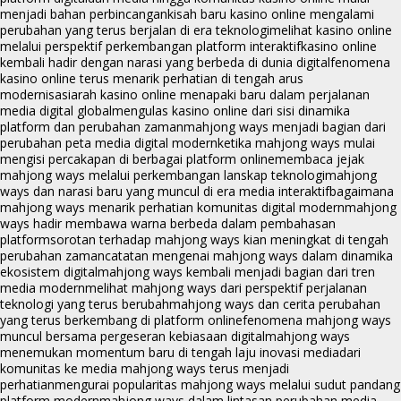
menjadi bahan perbincangan
kisah baru kasino online mengalami
perubahan yang terus berjalan di era teknologi
melihat kasino online
melalui perspektif perkembangan platform interaktif
kasino online
kembali hadir dengan narasi yang berbeda di dunia digital
fenomena
kasino online terus menarik perhatian di tengah arus
modernisasi
arah kasino online menapaki baru dalam perjalanan
media digital global
mengulas kasino online dari sisi dinamika
platform dan perubahan zaman
mahjong ways menjadi bagian dari
perubahan peta media digital modern
ketika mahjong ways mulai
mengisi percakapan di berbagai platform online
membaca jejak
mahjong ways melalui perkembangan lanskap teknologi
mahjong
ways dan narasi baru yang muncul di era media interaktif
bagaimana
mahjong ways menarik perhatian komunitas digital modern
mahjong
ways hadir membawa warna berbeda dalam pembahasan
platform
sorotan terhadap mahjong ways kian meningkat di tengah
perubahan zaman
catatan mengenai mahjong ways dalam dinamika
ekosistem digital
mahjong ways kembali menjadi bagian dari tren
media modern
melihat mahjong ways dari perspektif perjalanan
teknologi yang terus berubah
mahjong ways dan cerita perubahan
yang terus berkembang di platform online
fenomena mahjong ways
muncul bersama pergeseran kebiasaan digital
mahjong ways
menemukan momentum baru di tengah laju inovasi media
dari
komunitas ke media mahjong ways terus menjadi
perhatian
mengurai popularitas mahjong ways melalui sudut pandang
platform modern
mahjong ways dalam lintasan perubahan media