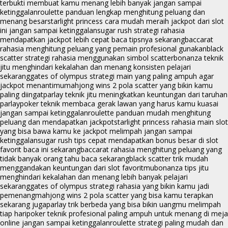
terbukti membuat kamu menang lebih banyak jangan sampai
ketinggalan
roulette panduan lengkap menghitung peluang dan
menang besar
starlight princess cara mudah meraih jackpot dari slot
ini jangan sampai ketinggalan
sugar rush strategi rahasia
mendapatkan jackpot lebih cepat baca tipsnya sekarang
baccarat
rahasia menghitung peluang yang pemain profesional gunakan
black
scatter strategi rahasia menggunakan simbol scatter
bonanza teknik
jitu menghindari kekalahan dan menang konsisten pelajari
sekarang
gates of olympus strategi main yang paling ampuh agar
jackpot menantimu
mahjong wins 2 pola scatter yang bikin kamu
paling diingat
parlay teknik jitu meningkatkan keuntungan dari taruhan
parlay
poker teknik membaca gerak lawan yang harus kamu kuasai
jangan sampai ketinggalan
roulette panduan mudah menghitung
peluang dan mendapatkan jackpot
starlight princess rahasia main slot
yang bisa bawa kamu ke jackpot melimpah jangan sampai
ketinggalan
sugar rush tips cepat mendapatkan bonus besar di slot
favorit baca ini sekarang
baccarat rahasia menghitung peluang yang
tidak banyak orang tahu baca sekarang
black scatter trik mudah
menggandakan keuntungan dari slot favoritmu
bonanza tips jitu
menghindari kekalahan dan menang lebih banyak pelajari
sekarang
gates of olympus strategi rahasia yang bikin kamu jadi
pemenang
mahjong wins 2 pola scatter yang bisa kamu terapkan
sekarang juga
parlay trik berbeda yang bisa bikin uangmu melimpah
tiap hari
poker teknik profesional paling ampuh untuk menang di meja
online jangan sampai ketinggalan
roulette strategi paling mudah dan