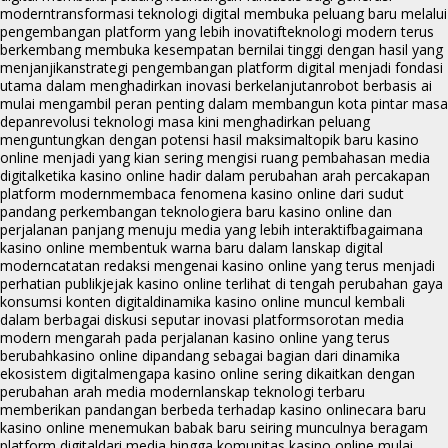
modern
transformasi teknologi digital membuka peluang baru melalui
pengembangan platform yang lebih inovatif
teknologi modern terus
berkembang membuka kesempatan bernilai tinggi dengan hasil yang
menjanjikan
strategi pengembangan platform digital menjadi fondasi
utama dalam menghadirkan inovasi berkelanjutan
robot berbasis ai
mulai mengambil peran penting dalam membangun kota pintar masa
depan
revolusi teknologi masa kini menghadirkan peluang
menguntungkan dengan potensi hasil maksimal
topik baru kasino
online menjadi yang kian sering mengisi ruang pembahasan media
digital
ketika kasino online hadir dalam perubahan arah percakapan
platform modern
membaca fenomena kasino online dari sudut
pandang perkembangan teknologi
era baru kasino online dan
perjalanan panjang menuju media yang lebih interaktif
bagaimana
kasino online membentuk warna baru dalam lanskap digital
modern
catatan redaksi mengenai kasino online yang terus menjadi
perhatian publik
jejak kasino online terlihat di tengah perubahan gaya
konsumsi konten digital
dinamika kasino online muncul kembali
dalam berbagai diskusi seputar inovasi platform
sorotan media
modern mengarah pada perjalanan kasino online yang terus
berubah
kasino online dipandang sebagai bagian dari dinamika
ekosistem digital
mengapa kasino online sering dikaitkan dengan
perubahan arah media modern
lanskap teknologi terbaru
memberikan pandangan berbeda terhadap kasino online
cara baru
kasino online menemukan babak baru seiring munculnya beragam
platform digital
dari media hingga komunitas kasino online mulai