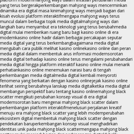
yang terus bergerak
perkembangan mahjong ways mencerminkan
dinamika era digital masa kini
mahjong ways menjadi bagian dari
kisah evolusi platform interaktif
mengapa mahjong ways terus
muncul dalam berbagai topik media digital
mahjong ways dan
langkah baru menyambut era teknologi yang terus berubah
media
digital mulai memberikan ruang baru bagi kasino online di era
modern
kasino online hadir dalam berbagai percakapan seputar
media digital yang terus berkembang
bagaimana media digital
mengubah cara publik melihat kasino online
kasino online dan peran
media digital dalam membentuk arus informasi modern
sorotan
media digital terhadap kasino online terus mengalami perubahan
dari
media digital hingga platform interaktif kasino online mulai menarik
perhatian
kasino online menemukan narasi baru di tengah
perkembangan media digital
media digital kembali menyoroti
fenomena yang berkaitan dengan kasino online
jejak kasino online
terlihat seiring berubahnya lanskap media digital
ketika media digital
membangun perspektif baru tentang kasino online
mahjong black
scatter mengikuti perubahan konsep visual di era digital
modern
sorotan baru mengenai mahjong black scatter dalam
perkembangan platform interaktif
menelusuri perjalanan kreatif
menuju era mahjong black scatter yang lebih modern
perubahan
ekosistem digital membentuk mahjong black scatter dengan
pendekatan baru
perkembangan konsep visual menghadirkan
identitas unik pada mahjong black scatter
mengapa mahjong black