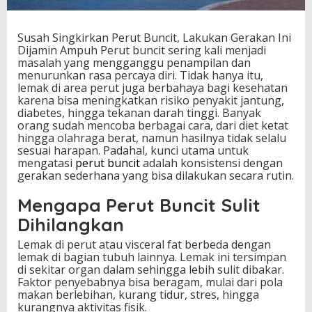
u
n
c
Susah Singkirkan Perut Buncit, Lakukan Gerakan Ini
i
Dijamin Ampuh Perut buncit sering kali menjadi
t
masalah yang mengganggu penampilan dan
,
menurunkan rasa percaya diri. Tidak hanya itu,
L
lemak di area perut juga berbahaya bagi kesehatan
a
karena bisa meningkatkan risiko penyakit jantung,
k
diabetes, hingga tekanan darah tinggi. Banyak
u
orang sudah mencoba berbagai cara, dari diet ketat
k
hingga olahraga berat, namun hasilnya tidak selalu
a
sesuai harapan. Padahal, kunci utama untuk
n
mengatasi
perut buncit
adalah konsistensi dengan
G
gerakan sederhana yang bisa dilakukan secara rutin.
e
r
Mengapa Perut Buncit Sulit
a
Dihilangkan
k
a
Lemak di perut atau visceral fat berbeda dengan
n
lemak di bagian tubuh lainnya. Lemak ini tersimpan
I
di sekitar organ dalam sehingga lebih sulit dibakar.
n
Faktor penyebabnya bisa beragam, mulai dari pola
i
makan berlebihan, kurang tidur, stres, hingga
D
kurangnya aktivitas fisik.
i