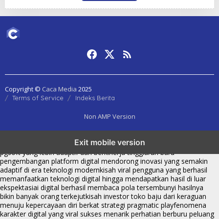
Copyright ©
Caca Media
2025
Terms of Service
Indeks Berita
Non AMP Version
transformasi digital pragmatic play menjadi inspirasi baru dalam
Exit mobile version
menghadirkan inovasi berkualitas
ai digital menjadi kunci analisis data
pgsoft yang lebih adaptif dan berkinerja tinggi
arah baru
pengembangan platform digital mendorong inovasi yang semakin
adaptif di era teknologi modern
kisah viral pengguna yang berhasil
memanfaatkan teknologi digital hingga mendapatkan hasil di luar
ekspektasi
ai digital berhasil membaca pola tersembunyi hasilnya
bikin banyak orang terkejut
kisah investor toko baju dari keraguan
menuju kepercayaan diri berkat strategi pragmatic play
fenomena
karakter digital yang viral sukses menarik perhatian berburu peluang