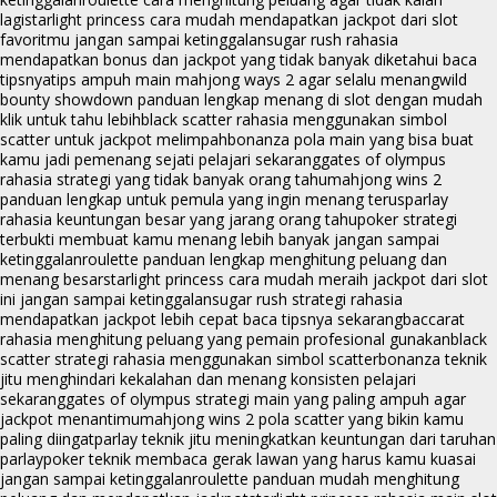
lagi
starlight princess cara mudah mendapatkan jackpot dari slot
favoritmu jangan sampai ketinggalan
sugar rush rahasia
mendapatkan bonus dan jackpot yang tidak banyak diketahui baca
tipsnya
tips ampuh main mahjong ways 2 agar selalu menang
wild
bounty showdown panduan lengkap menang di slot dengan mudah
klik untuk tahu lebih
black scatter rahasia menggunakan simbol
scatter untuk jackpot melimpah
bonanza pola main yang bisa buat
kamu jadi pemenang sejati pelajari sekarang
gates of olympus
rahasia strategi yang tidak banyak orang tahu
mahjong wins 2
panduan lengkap untuk pemula yang ingin menang terus
parlay
rahasia keuntungan besar yang jarang orang tahu
poker strategi
terbukti membuat kamu menang lebih banyak jangan sampai
ketinggalan
roulette panduan lengkap menghitung peluang dan
menang besar
starlight princess cara mudah meraih jackpot dari slot
ini jangan sampai ketinggalan
sugar rush strategi rahasia
mendapatkan jackpot lebih cepat baca tipsnya sekarang
baccarat
rahasia menghitung peluang yang pemain profesional gunakan
black
scatter strategi rahasia menggunakan simbol scatter
bonanza teknik
jitu menghindari kekalahan dan menang konsisten pelajari
sekarang
gates of olympus strategi main yang paling ampuh agar
jackpot menantimu
mahjong wins 2 pola scatter yang bikin kamu
paling diingat
parlay teknik jitu meningkatkan keuntungan dari taruhan
parlay
poker teknik membaca gerak lawan yang harus kamu kuasai
jangan sampai ketinggalan
roulette panduan mudah menghitung