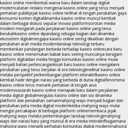
kasino online membentuk warna baru dalam lanskap digital
modern
catatan redaksi mengenai kasino online yang terus menjadi
perhatian publik
jejak kasino online terlihat di tengah perubahan gaya
konsumsi konten digital
dinamika kasino online muncul kembali
dalam berbagai diskusi seputar inovasi platform
sorotan media
modern mengarah pada perjalanan kasino online yang terus
berubah
kasino online dipandang sebagai bagian dari dinamika
ekosistem digital
mengapa kasino online sering dikaitkan dengan
perubahan arah media modern
lanskap teknologi terbaru
memberikan pandangan berbeda terhadap kasino online
cara baru
kasino online menemukan babak baru seiring munculnya beragam
platform digital
dari media hingga komunitas kasino online mulai
menjadi bahan perbincangan
kisah baru kasino online mengalami
perubahan yang terus berjalan di era teknologi
melihat kasino online
melalui perspektif perkembangan platform interaktif
kasino online
kembali hadir dengan narasi yang berbeda di dunia digital
fenomena
kasino online terus menarik perhatian di tengah arus
modernisasi
arah kasino online menapaki baru dalam perjalanan
media digital global
mengulas kasino online dari sisi dinamika
platform dan perubahan zaman
mahjong ways menjadi bagian dari
perubahan peta media digital modern
ketika mahjong ways mulai
mengisi percakapan di berbagai platform online
membaca jejak
mahjong ways melalui perkembangan lanskap teknologi
mahjong
ways dan narasi baru yang muncul di era media interaktif
bagaimana
mahjong ways menarik perhatian komunitas digital modern
mahjong