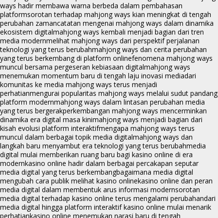
ways hadir membawa warna berbeda dalam pembahasan
platform
sorotan terhadap mahjong ways kian meningkat di tengah
perubahan zaman
catatan mengenai mahjong ways dalam dinamika
ekosistem digital
mahjong ways kembali menjadi bagian dari tren
media modern
melihat mahjong ways dari perspektif perjalanan
teknologi yang terus berubah
mahjong ways dan cerita perubahan
yang terus berkembang di platform online
fenomena mahjong ways
muncul bersama pergeseran kebiasaan digital
mahjong ways
menemukan momentum baru di tengah laju inovasi media
dari
komunitas ke media mahjong ways terus menjadi
perhatian
mengurai popularitas mahjong ways melalui sudut pandang
platform modern
mahjong ways dalam lintasan perubahan media
yang terus bergerak
perkembangan mahjong ways mencerminkan
dinamika era digital masa kini
mahjong ways menjadi bagian dari
kisah evolusi platform interaktif
mengapa mahjong ways terus
muncul dalam berbagai topik media digital
mahjong ways dan
langkah baru menyambut era teknologi yang terus berubah
media
digital mulai memberikan ruang baru bagi kasino online di era
modern
kasino online hadir dalam berbagai percakapan seputar
media digital yang terus berkembang
bagaimana media digital
mengubah cara publik melihat kasino online
kasino online dan peran
media digital dalam membentuk arus informasi modern
sorotan
media digital terhadap kasino online terus mengalami perubahan
dari
media digital hingga platform interaktif kasino online mulai menarik
perhatian
kasino online menemukan narasi baru di tengah