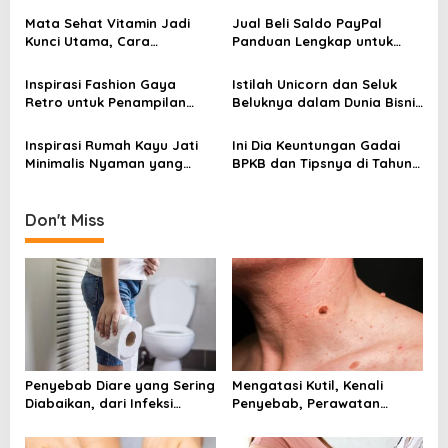
i
Dokter
Sejak Awal
Mata Sehat Vitamin Jadi
Jual Beli Saldo PayPal
g
Kunci Utama, Cara
Panduan Lengkap untuk
Sederhana Menjaga
Pemula dan Pelaku Bisnis
a
Penglihatan Tetap Tajam
Digital
Inspirasi Fashion Gaya
Istilah Unicorn dan Seluk
t
Retro untuk Penampilan
Beluknya dalam Dunia Bisnis
i
yang Menarik
Digital Modern
o
Inspirasi Rumah Kayu Jati
Ini Dia Keuntungan Gadai
Minimalis Nyaman yang
BPKB dan Tipsnya di Tahun
n
Semakin Diminati di 2026
2026
Don't Miss
Penyebab Diare yang Sering
Mengatasi Kutil, Kenali
Diabaikan, dari Infeksi
Penyebab, Perawatan
hingga Gangguan Usus
Aman, dan Tanda Harus ke
Dokter