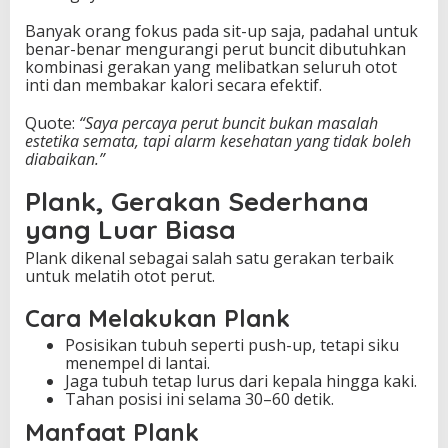
j
Banyak orang fokus pada sit-up saja, padahal untuk
a
benar-benar mengurangi perut buncit dibutuhkan
m
kombinasi gerakan yang melibatkan seluruh otot
i
inti dan membakar kalori secara efektif.
n
A
Quote:
“Saya percaya perut buncit bukan masalah
m
estetika semata, tapi alarm kesehatan yang tidak boleh
p
diabaikan.”
u
h
Plank, Gerakan Sederhana
yang Luar Biasa
Plank dikenal sebagai salah satu gerakan terbaik
untuk melatih otot perut.
Cara Melakukan Plank
Posisikan tubuh seperti push-up, tetapi siku
menempel di lantai.
Jaga tubuh tetap lurus dari kepala hingga kaki.
Tahan posisi ini selama 30–60 detik.
Manfaat Plank