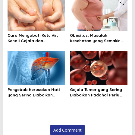
Cara Mengobati Kutu Air,
Obesitas, Masalah
Kenali Gejala dan
Kesehatan yang Semakin
Perawatan yang Tepat
Dekat dengan Kehidupan
Sejak Awal
Modern
Penyebab Kerusakan Hati
Gejala Tumor yang Sering
yang Sering Diabaikan
Diabaikan Padahal Perlu
Sehari Hari
Segera Diperiksa
Add Comment