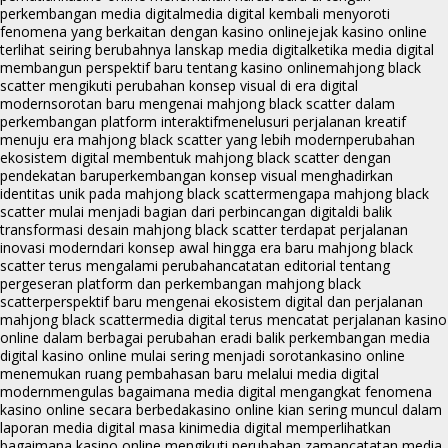
perkembangan media digital
media digital kembali menyoroti
fenomena yang berkaitan dengan kasino online
jejak kasino online
terlihat seiring berubahnya lanskap media digital
ketika media digital
membangun perspektif baru tentang kasino online
mahjong black
scatter mengikuti perubahan konsep visual di era digital
modern
sorotan baru mengenai mahjong black scatter dalam
perkembangan platform interaktif
menelusuri perjalanan kreatif
menuju era mahjong black scatter yang lebih modern
perubahan
ekosistem digital membentuk mahjong black scatter dengan
pendekatan baru
perkembangan konsep visual menghadirkan
identitas unik pada mahjong black scatter
mengapa mahjong black
scatter mulai menjadi bagian dari perbincangan digital
di balik
transformasi desain mahjong black scatter terdapat perjalanan
inovasi modern
dari konsep awal hingga era baru mahjong black
scatter terus mengalami perubahan
catatan editorial tentang
pergeseran platform dan perkembangan mahjong black
scatter
perspektif baru mengenai ekosistem digital dan perjalanan
mahjong black scatter
media digital terus mencatat perjalanan kasino
online dalam berbagai perubahan era
di balik perkembangan media
digital kasino online mulai sering menjadi sorotan
kasino online
menemukan ruang pembahasan baru melalui media digital
modern
mengulas bagaimana media digital mengangkat fenomena
kasino online secara berbeda
kasino online kian sering muncul dalam
laporan media digital masa kini
media digital memperlihatkan
bagaimana kasino online mengikuti perubahan zaman
catatan media