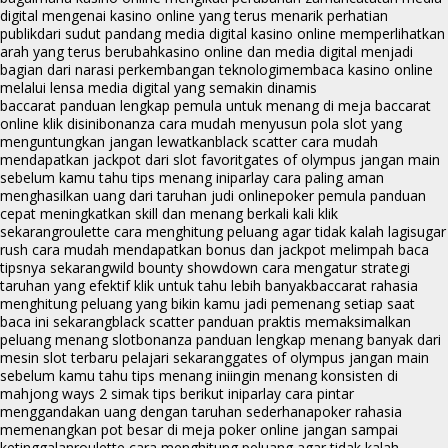
digital mengenai kasino online yang terus menarik perhatian
publik
dari sudut pandang media digital kasino online memperlihatkan
arah yang terus berubah
kasino online dan media digital menjadi
bagian dari narasi perkembangan teknologi
membaca kasino online
melalui lensa media digital yang semakin dinamis
baccarat panduan lengkap pemula untuk menang di meja baccarat
online klik disini
bonanza cara mudah menyusun pola slot yang
menguntungkan jangan lewatkan
black scatter cara mudah
mendapatkan jackpot dari slot favorit
gates of olympus jangan main
sebelum kamu tahu tips menang ini
parlay cara paling aman
menghasilkan uang dari taruhan judi online
poker pemula panduan
cepat meningkatkan skill dan menang berkali kali klik
sekarang
roulette cara menghitung peluang agar tidak kalah lagi
sugar
rush cara mudah mendapatkan bonus dan jackpot melimpah baca
tipsnya sekarang
wild bounty showdown cara mengatur strategi
taruhan yang efektif klik untuk tahu lebih banyak
baccarat rahasia
menghitung peluang yang bikin kamu jadi pemenang setiap saat
baca ini sekarang
black scatter panduan praktis memaksimalkan
peluang menang slot
bonanza panduan lengkap menang banyak dari
mesin slot terbaru pelajari sekarang
gates of olympus jangan main
sebelum kamu tahu tips menang ini
ingin menang konsisten di
mahjong ways 2 simak tips berikut ini
parlay cara pintar
menggandakan uang dengan taruhan sederhana
poker rahasia
memenangkan pot besar di meja poker online jangan sampai
ketinggalan
roulette cara menghitung peluang agar tidak kalah