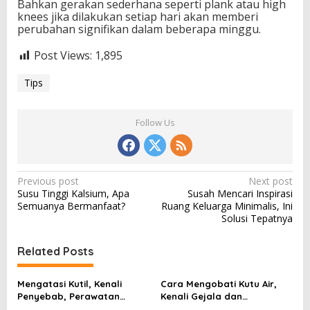
Bahkan gerakan sederhana seperti plank atau high
knees jika dilakukan setiap hari akan memberi
perubahan signifikan dalam beberapa minggu.
Post Views:
1,895
Tips
Follow Us
P
Previous post
Next post
Susu Tinggi Kalsium, Apa
Susah Mencari Inspirasi
o
Semuanya Bermanfaat?
Ruang Keluarga Minimalis, Ini
s
Solusi Tepatnya
t
Related Posts
n
a
Mengatasi Kutil, Kenali
Cara Mengobati Kutu Air,
v
Penyebab, Perawatan
Kenali Gejala dan
Aman, dan Tanda Harus ke
Perawatan yang Tepat