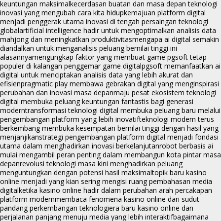
keuntungan maksimal
kecerdasan buatan dan masa depan teknologi
inovasi yang mengubah cara kita hidup
kemajuan platform digital
menjadi penggerak utama inovasi di tengah persaingan teknologi
global
artificial intelligence hadir untuk mengoptimalkan analisis data
mahjong dan meningkatkan produktivitas
mengapa ai digital semakin
diandalkan untuk menganalisis peluang bernilai tinggi ini
alasannya
mengungkap faktor yang membuat game pgsoft tetap
populer di kalangan penggemar game digital
pgsoft memanfaatkan ai
digital untuk menciptakan analisis data yang lebih akurat dan
efisien
pragmatic play membawa gebrakan digital yang menginspirasi
perubahan dan inovasi masa depan
maju pesat ekosistem teknologi
digital membuka peluang keuntungan fantastis bagi generasi
modern
transformasi teknologi digital membuka peluang baru melalui
pengembangan platform yang lebih inovatif
teknologi modern terus
berkembang membuka kesempatan bernilai tinggi dengan hasil yang
menjanjikan
strategi pengembangan platform digital menjadi fondasi
utama dalam menghadirkan inovasi berkelanjutan
robot berbasis ai
mulai mengambil peran penting dalam membangun kota pintar masa
depan
revolusi teknologi masa kini menghadirkan peluang
menguntungkan dengan potensi hasil maksimal
topik baru kasino
online menjadi yang kian sering mengisi ruang pembahasan media
digital
ketika kasino online hadir dalam perubahan arah percakapan
platform modern
membaca fenomena kasino online dari sudut
pandang perkembangan teknologi
era baru kasino online dan
perjalanan panjang menuju media yang lebih interaktif
bagaimana