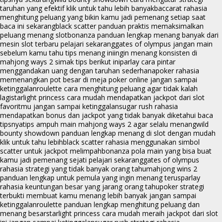
taruhan yang efektif klik untuk tahu lebih banyak
baccarat rahasia
menghitung peluang yang bikin kamu jadi pemenang setiap saat
baca ini sekarang
black scatter panduan praktis memaksimalkan
peluang menang slot
bonanza panduan lengkap menang banyak dari
mesin slot terbaru pelajari sekarang
gates of olympus jangan main
sebelum kamu tahu tips menang ini
ingin menang konsisten di
mahjong ways 2 simak tips berikut ini
parlay cara pintar
menggandakan uang dengan taruhan sederhana
poker rahasia
memenangkan pot besar di meja poker online jangan sampai
ketinggalan
roulette cara menghitung peluang agar tidak kalah
lagi
starlight princess cara mudah mendapatkan jackpot dari slot
favoritmu jangan sampai ketinggalan
sugar rush rahasia
mendapatkan bonus dan jackpot yang tidak banyak diketahui baca
tipsnya
tips ampuh main mahjong ways 2 agar selalu menang
wild
bounty showdown panduan lengkap menang di slot dengan mudah
klik untuk tahu lebih
black scatter rahasia menggunakan simbol
scatter untuk jackpot melimpah
bonanza pola main yang bisa buat
kamu jadi pemenang sejati pelajari sekarang
gates of olympus
rahasia strategi yang tidak banyak orang tahu
mahjong wins 2
panduan lengkap untuk pemula yang ingin menang terus
parlay
rahasia keuntungan besar yang jarang orang tahu
poker strategi
terbukti membuat kamu menang lebih banyak jangan sampai
ketinggalan
roulette panduan lengkap menghitung peluang dan
menang besar
starlight princess cara mudah meraih jackpot dari slot