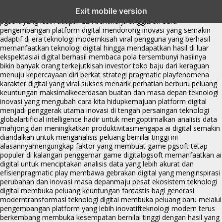
transformasi digital pragmatic play menjadi inspirasi baru dalam
Exit mobile version
menghadirkan inovasi berkualitas
ai digital menjadi kunci analisis data
pgsoft yang lebih adaptif dan berkinerja tinggi
arah baru
pengembangan platform digital mendorong inovasi yang semakin
adaptif di era teknologi modern
kisah viral pengguna yang berhasil
memanfaatkan teknologi digital hingga mendapatkan hasil di luar
ekspektasi
ai digital berhasil membaca pola tersembunyi hasilnya
bikin banyak orang terkejut
kisah investor toko baju dari keraguan
menuju kepercayaan diri berkat strategi pragmatic play
fenomena
karakter digital yang viral sukses menarik perhatian berburu peluang
keuntungan maksimal
kecerdasan buatan dan masa depan teknologi
inovasi yang mengubah cara kita hidup
kemajuan platform digital
menjadi penggerak utama inovasi di tengah persaingan teknologi
global
artificial intelligence hadir untuk mengoptimalkan analisis data
mahjong dan meningkatkan produktivitas
mengapa ai digital semakin
diandalkan untuk menganalisis peluang bernilai tinggi ini
alasannya
mengungkap faktor yang membuat game pgsoft tetap
populer di kalangan penggemar game digital
pgsoft memanfaatkan ai
digital untuk menciptakan analisis data yang lebih akurat dan
efisien
pragmatic play membawa gebrakan digital yang menginspirasi
perubahan dan inovasi masa depan
maju pesat ekosistem teknologi
digital membuka peluang keuntungan fantastis bagi generasi
modern
transformasi teknologi digital membuka peluang baru melalui
pengembangan platform yang lebih inovatif
teknologi modern terus
berkembang membuka kesempatan bernilai tinggi dengan hasil yang