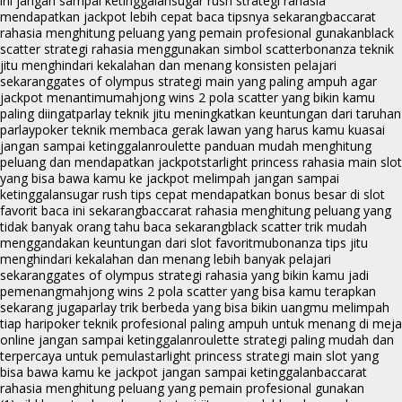
ini jangan sampai ketinggalan
sugar rush strategi rahasia
mendapatkan jackpot lebih cepat baca tipsnya sekarang
baccarat
rahasia menghitung peluang yang pemain profesional gunakan
black
scatter strategi rahasia menggunakan simbol scatter
bonanza teknik
jitu menghindari kekalahan dan menang konsisten pelajari
sekarang
gates of olympus strategi main yang paling ampuh agar
jackpot menantimu
mahjong wins 2 pola scatter yang bikin kamu
paling diingat
parlay teknik jitu meningkatkan keuntungan dari taruhan
parlay
poker teknik membaca gerak lawan yang harus kamu kuasai
jangan sampai ketinggalan
roulette panduan mudah menghitung
peluang dan mendapatkan jackpot
starlight princess rahasia main slot
yang bisa bawa kamu ke jackpot melimpah jangan sampai
ketinggalan
sugar rush tips cepat mendapatkan bonus besar di slot
favorit baca ini sekarang
baccarat rahasia menghitung peluang yang
tidak banyak orang tahu baca sekarang
black scatter trik mudah
menggandakan keuntungan dari slot favoritmu
bonanza tips jitu
menghindari kekalahan dan menang lebih banyak pelajari
sekarang
gates of olympus strategi rahasia yang bikin kamu jadi
pemenang
mahjong wins 2 pola scatter yang bisa kamu terapkan
sekarang juga
parlay trik berbeda yang bisa bikin uangmu melimpah
tiap hari
poker teknik profesional paling ampuh untuk menang di meja
online jangan sampai ketinggalan
roulette strategi paling mudah dan
terpercaya untuk pemula
starlight princess strategi main slot yang
bisa bawa kamu ke jackpot jangan sampai ketinggalan
baccarat
rahasia menghitung peluang yang pemain profesional gunakan