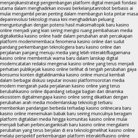
menjanjikan
strategi pengembangan platform digital menjadi fondasi
utama dalam menghadirkan inovasi berkelanjutan
robot berbasis ai
mulai mengambil peran penting dalam membangun kota pintar masa
depan
revolusi teknologi masa kini menghadirkan peluang
menguntungkan dengan potensi hasil maksimal
topik baru kasino
online menjadi yang kian sering mengisi ruang pembahasan media
digital
ketika kasino online hadir dalam perubahan arah percakapan
platform modern
membaca fenomena kasino online dari sudut
pandang perkembangan teknologi
era baru kasino online dan
perjalanan panjang menuju media yang lebih interaktif
bagaimana
kasino online membentuk warna baru dalam lanskap digital
modern
catatan redaksi mengenai kasino online yang terus menjadi
perhatian publik
jejak kasino online terlihat di tengah perubahan gaya
konsumsi konten digital
dinamika kasino online muncul kembali
dalam berbagai diskusi seputar inovasi platform
sorotan media
modern mengarah pada perjalanan kasino online yang terus
berubah
kasino online dipandang sebagai bagian dari dinamika
ekosistem digital
mengapa kasino online sering dikaitkan dengan
perubahan arah media modern
lanskap teknologi terbaru
memberikan pandangan berbeda terhadap kasino online
cara baru
kasino online menemukan babak baru seiring munculnya beragam
platform digital
dari media hingga komunitas kasino online mulai
menjadi bahan perbincangan
kisah baru kasino online mengalami
perubahan yang terus berjalan di era teknologi
melihat kasino online
melalui perspektif perkembangan platform interaktif
kasino online