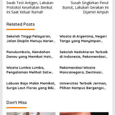
Swab Test Antigen, Lakukan
Susah Singkirkan Perut
o
Protokol Kesehatan Berikut
Buncit, Lakukan Gerakan Ini
s
Ini Saat Keluar Rumah
Dijamin Ampuh
t
Related Posts
n
a
Sekolah Tinggi Pelayaran,
Wisata di Argentina, Negeri
v
Jalan Disiplin Menuju Karier
Tango yang Menyimpan
di Laut dan Pelabuhan
Gunung Es, Air Terjun, dan
i
Kota Penuh Warna
Ranukumbolo, Keindahan
Sekolah Kedokteran Terbaik
g
Danau yang Memikat Hati
di Indonesia, Rekomendasi
Pendaki di Jalur Semeru
Kampus untuk Calon Dokter
a
Wisata Lumba Lumba,
Rekomendasi Wisata
t
Pengalaman Melihat Satwa
Mancanegara, Destinasi
i
Laut yang Membuat Pagi
Dunia yang Layak Masuk
Terasa Berbeda
Rencana Liburan
o
Labuan Bajo Makin Memikat,
Universitas Terbaik Jerman,
Surga Laut Flores yang Bikin
Pilihan Kampus Bergengsi
n
Wisatawan Ingin Kembali
Untuk Kuliah Dunia
Don't Miss