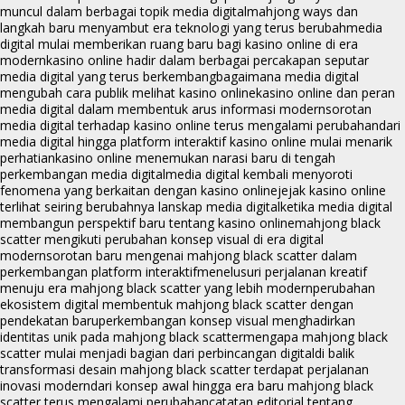
muncul dalam berbagai topik media digital
mahjong ways dan
langkah baru menyambut era teknologi yang terus berubah
media
digital mulai memberikan ruang baru bagi kasino online di era
modern
kasino online hadir dalam berbagai percakapan seputar
media digital yang terus berkembang
bagaimana media digital
mengubah cara publik melihat kasino online
kasino online dan peran
media digital dalam membentuk arus informasi modern
sorotan
media digital terhadap kasino online terus mengalami perubahan
dari
media digital hingga platform interaktif kasino online mulai menarik
perhatian
kasino online menemukan narasi baru di tengah
perkembangan media digital
media digital kembali menyoroti
fenomena yang berkaitan dengan kasino online
jejak kasino online
terlihat seiring berubahnya lanskap media digital
ketika media digital
membangun perspektif baru tentang kasino online
mahjong black
scatter mengikuti perubahan konsep visual di era digital
modern
sorotan baru mengenai mahjong black scatter dalam
perkembangan platform interaktif
menelusuri perjalanan kreatif
menuju era mahjong black scatter yang lebih modern
perubahan
ekosistem digital membentuk mahjong black scatter dengan
pendekatan baru
perkembangan konsep visual menghadirkan
identitas unik pada mahjong black scatter
mengapa mahjong black
scatter mulai menjadi bagian dari perbincangan digital
di balik
transformasi desain mahjong black scatter terdapat perjalanan
inovasi modern
dari konsep awal hingga era baru mahjong black
scatter terus mengalami perubahan
catatan editorial tentang