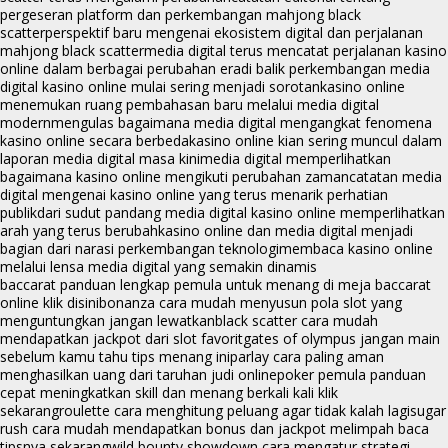
pergeseran platform dan perkembangan mahjong black
scatter
perspektif baru mengenai ekosistem digital dan perjalanan
mahjong black scatter
media digital terus mencatat perjalanan kasino
online dalam berbagai perubahan era
di balik perkembangan media
digital kasino online mulai sering menjadi sorotan
kasino online
menemukan ruang pembahasan baru melalui media digital
modern
mengulas bagaimana media digital mengangkat fenomena
kasino online secara berbeda
kasino online kian sering muncul dalam
laporan media digital masa kini
media digital memperlihatkan
bagaimana kasino online mengikuti perubahan zaman
catatan media
digital mengenai kasino online yang terus menarik perhatian
publik
dari sudut pandang media digital kasino online memperlihatkan
arah yang terus berubah
kasino online dan media digital menjadi
bagian dari narasi perkembangan teknologi
membaca kasino online
melalui lensa media digital yang semakin dinamis
baccarat panduan lengkap pemula untuk menang di meja baccarat
online klik disini
bonanza cara mudah menyusun pola slot yang
menguntungkan jangan lewatkan
black scatter cara mudah
mendapatkan jackpot dari slot favorit
gates of olympus jangan main
sebelum kamu tahu tips menang ini
parlay cara paling aman
menghasilkan uang dari taruhan judi online
poker pemula panduan
cepat meningkatkan skill dan menang berkali kali klik
sekarang
roulette cara menghitung peluang agar tidak kalah lagi
sugar
rush cara mudah mendapatkan bonus dan jackpot melimpah baca
tipsnya sekarang
wild bounty showdown cara mengatur strategi