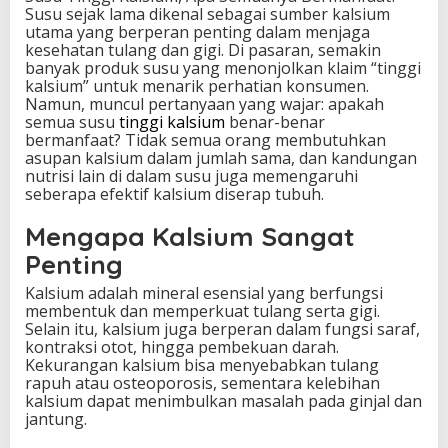
Susu sejak lama dikenal sebagai sumber kalsium
S
utama yang berperan penting dalam menjaga
e
kesehatan tulang dan gigi. Di pasaran, semakin
m
banyak produk susu yang menonjolkan klaim “tinggi
u
kalsium” untuk menarik perhatian konsumen.
a
Namun, muncul pertanyaan yang wajar: apakah
n
semua susu
tinggi kalsium
benar-benar
y
bermanfaat? Tidak semua orang membutuhkan
a
asupan kalsium dalam jumlah sama, dan kandungan
B
nutrisi lain di dalam susu juga memengaruhi
e
seberapa efektif kalsium diserap tubuh.
r
m
Mengapa Kalsium Sangat
a
n
Penting
f
a
Kalsium adalah mineral esensial yang berfungsi
a
membentuk dan memperkuat tulang serta gigi.
t
Selain itu, kalsium juga berperan dalam fungsi saraf,
?
kontraksi otot, hingga pembekuan darah.
Kekurangan kalsium bisa menyebabkan tulang
rapuh atau osteoporosis, sementara kelebihan
kalsium dapat menimbulkan masalah pada ginjal dan
jantung.