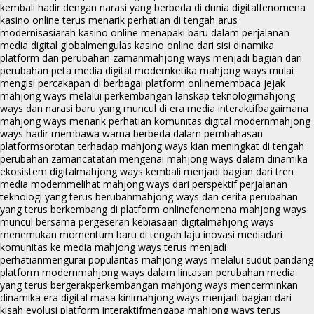
kembali hadir dengan narasi yang berbeda di dunia digital
fenomena
kasino online terus menarik perhatian di tengah arus
modernisasi
arah kasino online menapaki baru dalam perjalanan
media digital global
mengulas kasino online dari sisi dinamika
platform dan perubahan zaman
mahjong ways menjadi bagian dari
perubahan peta media digital modern
ketika mahjong ways mulai
mengisi percakapan di berbagai platform online
membaca jejak
mahjong ways melalui perkembangan lanskap teknologi
mahjong
ways dan narasi baru yang muncul di era media interaktif
bagaimana
mahjong ways menarik perhatian komunitas digital modern
mahjong
ways hadir membawa warna berbeda dalam pembahasan
platform
sorotan terhadap mahjong ways kian meningkat di tengah
perubahan zaman
catatan mengenai mahjong ways dalam dinamika
ekosistem digital
mahjong ways kembali menjadi bagian dari tren
media modern
melihat mahjong ways dari perspektif perjalanan
teknologi yang terus berubah
mahjong ways dan cerita perubahan
yang terus berkembang di platform online
fenomena mahjong ways
muncul bersama pergeseran kebiasaan digital
mahjong ways
menemukan momentum baru di tengah laju inovasi media
dari
komunitas ke media mahjong ways terus menjadi
perhatian
mengurai popularitas mahjong ways melalui sudut pandang
platform modern
mahjong ways dalam lintasan perubahan media
yang terus bergerak
perkembangan mahjong ways mencerminkan
dinamika era digital masa kini
mahjong ways menjadi bagian dari
kisah evolusi platform interaktif
mengapa mahjong ways terus