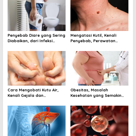
Penyebab Diare yang Sering
Mengatasi Kutil, Kenali
Diabaikan, dari Infeksi
Penyebab, Perawatan
hingga Gangguan Usus
Aman, dan Tanda Harus ke
Dokter
Cara Mengobati Kutu Air,
Obesitas, Masalah
Kenali Gejala dan
Kesehatan yang Semakin
Perawatan yang Tepat
Dekat dengan Kehidupan
Sejak Awal
Modern