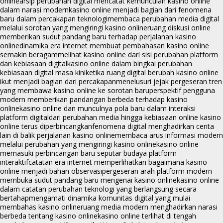
online
arsip perubahan digital mencatat kemunculan kasino online
dalam narasi modern
kasino online menjadi bagian dari fenomena
baru dalam percakapan teknologi
membaca perubahan media digital
melalui sorotan yang mengiringi kasino online
ruang diskusi online
memberikan sudut pandang baru terhadap perjalanan kasino
online
dinamika era internet membuat pembahasan kasino online
semakin beragam
melihat kasino online dari sisi perubahan platform
dan kebiasaan digital
kasino online dalam bingkai perubahan
kebiasaan digital masa kini
ketika ruang digital berubah kasino online
ikut menjadi bagian dari percakapan
menelusuri jejak pergeseran tren
yang membawa kasino online ke sorotan baru
perspektif pengguna
modern memberikan pandangan berbeda terhadap kasino
online
kasino online dan munculnya pola baru dalam interaksi
platform digital
dari perubahan media hingga kebiasaan online kasino
online terus diperbincangkan
fenomena digital menghadirkan cerita
lain di balik perjalanan kasino online
membaca arus informasi modern
melalui perubahan yang mengiringi kasino online
kasino online
memasuki perbincangan baru seputar budaya platform
interaktif
catatan era internet memperlihatkan bagaimana kasino
online menjadi bahan observasi
pergeseran arah platform modern
membuka sudut pandang baru mengenai kasino online
kasino online
dalam catatan perubahan teknologi yang berlangsung secara
bertahap
mengamati dinamika komunitas digital yang mulai
membahas kasino online
ruang media modern menghadirkan narasi
berbeda tentang kasino online
kasino online terlihat di tengah