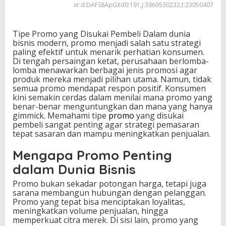
xr:d:DAFS8ApGXd0:191,j:3969530232,t:23050407
e
m
b
Tipe Promo yang Disukai Pembeli Dalam dunia
e
bisnis modern, promo menjadi salah satu strategi
l
paling efektif untuk menarik perhatian konsumen.
i
Di tengah persaingan ketat, perusahaan berlomba-
lomba menawarkan berbagai jenis promosi agar
produk mereka menjadi pilihan utama. Namun, tidak
semua promo mendapat respon positif. Konsumen
kini semakin cerdas dalam menilai mana promo yang
benar-benar menguntungkan dan mana yang hanya
gimmick. Memahami tipe
promo
yang disukai
pembeli sangat penting agar strategi pemasaran
tepat sasaran dan mampu meningkatkan penjualan.
Mengapa Promo Penting
dalam Dunia Bisnis
Promo bukan sekadar potongan harga, tetapi juga
sarana membangun hubungan dengan pelanggan.
Promo yang tepat bisa menciptakan loyalitas,
meningkatkan volume penjualan, hingga
memperkuat citra merek. Di sisi lain, promo yang