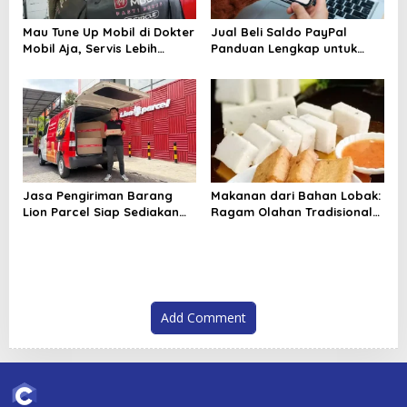
Mau Tune Up Mobil di Dokter
Jual Beli Saldo PayPal
Mobil Aja, Servis Lebih
Panduan Lengkap untuk
Tenang dan Terarah
Pemula dan Pelaku Bisnis
Digital
Jasa Pengiriman Barang
Makanan dari Bahan Lobak:
Lion Parcel Siap Sediakan
Ragam Olahan Tradisional
Garansi untuk Kiriman Lebih
hingga Modern yang
Aman
Menggugah Selera
Add Comment