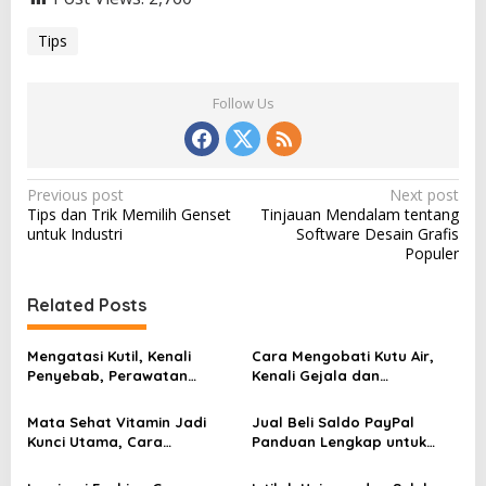
Tips
Follow Us
P
Previous post
Next post
Tips dan Trik Memilih Genset
Tinjauan Mendalam tentang
o
untuk Industri
Software Desain Grafis
s
Populer
t
Related Posts
n
a
Mengatasi Kutil, Kenali
Cara Mengobati Kutu Air,
v
Penyebab, Perawatan
Kenali Gejala dan
Aman, dan Tanda Harus ke
Perawatan yang Tepat
i
Dokter
Sejak Awal
Mata Sehat Vitamin Jadi
Jual Beli Saldo PayPal
g
Kunci Utama, Cara
Panduan Lengkap untuk
Sederhana Menjaga
Pemula dan Pelaku Bisnis
a
Penglihatan Tetap Tajam
Digital