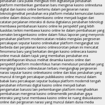
perubahan cara publik mengikuti tren digital
sinyal perubahan
platform memberikan gambaran baru mengenai kasino online
dunia
digital dan kasino online bertemu dalam pergeseran narasi
teknologi
melihat perubahan era platform melalui kemunculan kasino
online dalam diskusi modern
kasino online menjadi bagian dari
catatan perjalanan interaksi di dunia digital
arus perubahan teknologi
membawa pembahasan kasino online ke perspektif yang lebih
luas
kilas terkini membawa kasino online ke dalam pembahasan yang
semakin beragam
kasino online dalam fokus laporan yang menyoroti
perubahan platform modern
catatan redaksi mengulas pergeseran
percakapan seputar kasino online
kabar platform mengangkat sisi
berbeda dari perjalanan kasino online
sorotan pekan ini mencatat
fenomena baru yang berkaitan dengan kasino online
cara kasino
online masuk dalam tajuk yang membahas perubahan era
interaktif
laporan khusus melihat dinamika kasino online dari
perspektif platform modern
fokus harian menelusuri perubahan yang
mengiringi kasino online
ulasan terbaru mengungkap pergeseran
narasi seputar kasino online
kasino online dan kilas perubahan yang
muncul di tengah percakapan publik
kasino online muncul dalam
babak baru percakapan seputar budaya platform modern
di tengah
perubahan informasi digital kasino online menjadi bahan
pengamatan baru
sisi lain perkembangan platform menghadirkan
pembahasan mengenai kasino online
menilik perubahan gaya
interaksi yang turut membawa kasino online ke ruang diskusi
kasino
online dan pergeseran narasi yang muncul dalam dunia media