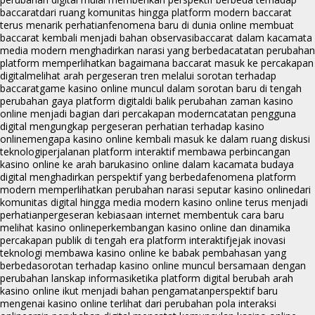
baccarat
dari ruang komunitas hingga platform modern baccarat
terus menarik perhatian
fenomena baru di dunia online membuat
baccarat kembali menjadi bahan observasi
baccarat dalam kacamata
media modern menghadirkan narasi yang berbeda
catatan perubahan
platform memperlihatkan bagaimana baccarat masuk ke percakapan
digital
melihat arah pergeseran tren melalui sorotan terhadap
baccarat
game kasino online muncul dalam sorotan baru di tengah
perubahan gaya platform digital
di balik perubahan zaman kasino
online menjadi bagian dari percakapan modern
catatan pengguna
digital mengungkap pergeseran perhatian terhadap kasino
online
mengapa kasino online kembali masuk ke dalam ruang diskusi
teknologi
perjalanan platform interaktif membawa perbincangan
kasino online ke arah baru
kasino online dalam kacamata budaya
digital menghadirkan perspektif yang berbeda
fenomena platform
modern memperlihatkan perubahan narasi seputar kasino online
dari
komunitas digital hingga media modern kasino online terus menjadi
perhatian
pergeseran kebiasaan internet membentuk cara baru
melihat kasino online
perkembangan kasino online dan dinamika
percakapan publik di tengah era platform interaktif
jejak inovasi
teknologi membawa kasino online ke babak pembahasan yang
berbeda
sorotan terhadap kasino online muncul bersamaan dengan
perubahan lanskap informasi
ketika platform digital berubah arah
kasino online ikut menjadi bahan pengamatan
perspektif baru
mengenai kasino online terlihat dari perubahan pola interaksi