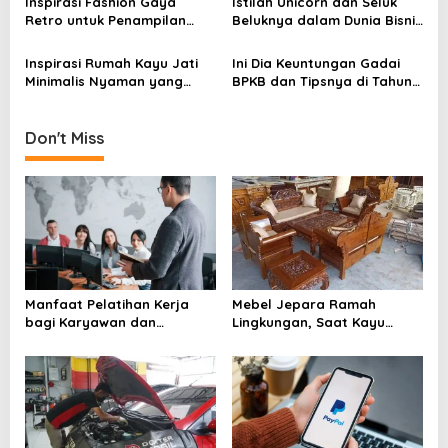
Inspirasi Fashion Gaya
Istilah Unicorn dan Seluk
t
Retro untuk Penampilan
Beluknya dalam Dunia Bisnis
i
yang Menarik
Digital Modern
o
Inspirasi Rumah Kayu Jati
Ini Dia Keuntungan Gadai
Minimalis Nyaman yang
BPKB dan Tipsnya di Tahun
n
Semakin Diminati di 2026
2026
Don't Miss
Manfaat Pelatihan Kerja
Mebel Jepara Ramah
bagi Karyawan dan
Lingkungan, Saat Kayu
Perusahaan yang Sering
Berkelanjutan Mengubah
Diremehkan
Wajah Industri Furnitur