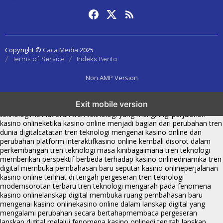
Copyright ©
Caca Media
2025
Terms of Service
Indeks Berita
Non AMP Version
tren teknologi membawa kasino online ke dalam perbincangan baru
Exit mobile version
di era modern
kasino online muncul seiring pergeseran tren platform
teknologi
melihat arah tren teknologi yang mengiringi perjalanan
kasino online
ketika kasino online menjadi bagian dari perubahan tren
dunia digital
catatan tren teknologi mengenai kasino online dan
perubahan platform interaktif
kasino online kembali disorot dalam
perkembangan tren teknologi masa kini
bagaimana tren teknologi
memberikan perspektif berbeda terhadap kasino online
dinamika tren
digital membuka pembahasan baru seputar kasino online
perjalanan
kasino online terlihat di tengah pergeseran tren teknologi
modern
sorotan terbaru tren teknologi mengarah pada fenomena
kasino online
lanskap digital membuka ruang pembahasan baru
mengenai kasino online
kasino online dalam lanskap digital yang
mengalami perubahan secara bertahap
membaca pergeseran
lanskap digital melalui fenomena kasino online
di tengah lanskap