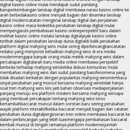
digital kasino online mulai mendapat sudut pandang
baru
perkembangan lanskap digital membawa narasi kasino online ke
arah berbeda
kasino online menjadi bagian dari dinamika lanskap
digital modern
catatan mengenai lanskap digital dan perjalanan
kasino online masa kini
ketika perubahan lanskap digital mulai
mempengaruhi pembahasan kasino online
perspektif baru dalam
melihat kasino online melalui lanskap digital
jejak kasino online
terlihat dalam perubahan lanskap dunia digital
di balik perubahan
platform digital mahjong wins mulai sering diperbincangkan
catatan
redaksi yang menyoroti kehadiran mahjong wins di era media
modern
mengapa banyak orang mulai melirik mahjong wins dalam
percakapan digital
arah baru media online membawa perspektif
berbeda terhadap mahjong wins
ketika diskusi komunitas mulai
membahas mahjong wins dari sudut pandang baru
fenomena yang
tidak disadari berkaitan dengan popularitas mahjong wins
membaca
sinyal perubahan yang muncul bersama mahjong wins
tidak hanya
soal tren mahjong wins kini jadi bahan observasi media
perjalanan
panjang menuju era platform modern bersama mahjong wins
apa
yang membuat percakapan tentang mahjong wins terus
bertambah
baccarat muncul dalam sorotan baru seiring perubahan
wajah platform interaktif
ketika baccarat menjadi bagian dari catatan
perubahan dunia digital
pergeseran tren online membawa baccarat ke
dalam perbincangan yang lebih luas
mengapa pembahasan baccarat
kembali muncul di tengah ramainya platform modern
sejumlah
perubahan digital mulai memberikan perspektif berbeda terhadap