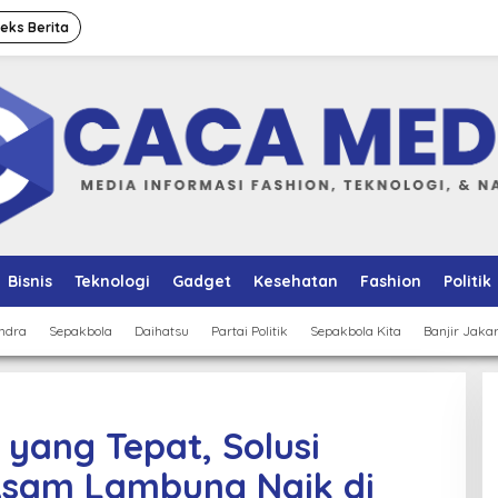
deks Berita
Bisnis
Teknologi
Gadget
Kesehatan
Fashion
Politik
ndra
Sepakbola
Daihatsu
Partai Politik
Sepakbola Kita
Banjir Jaka
 yang Tepat, Solusi
Asam Lambung Naik di