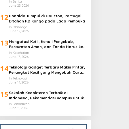
In Berita
June 23, 2026
12
Ronaldo Tumpul di Houston, Portugal
Ditahan RD Kongo pada Laga Pembuka
In Olahraga
June 19, 2026
13
Mengatasi Kutil, Kenali Penyebab,
Perawatan Aman, dan Tanda Harus ke
Dokter
In Kesehatan
June 17, 2026
14
Teknologi Gadget Terbaru Makin Pintar,
Perangkat Kecil yang Mengubah Cara
Hidup Harian
In Teknologi
June 14, 2026
15
Sekolah Kedokteran Terbaik di
Indonesia, Rekomendasi Kampus untuk
Calon Dokter
In Pendidikan
June 11, 2026