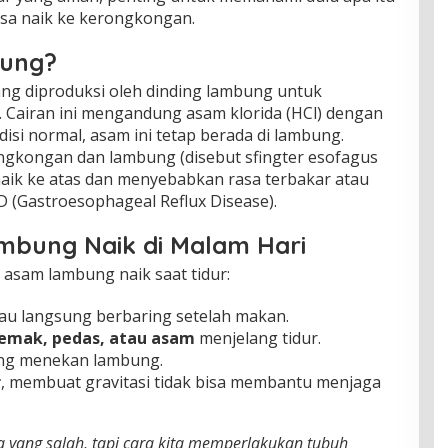
sa naik ke kerongkongan.
bung?
ang diproduksi oleh dinding lambung untuk
airan ini mengandung asam klorida (HCl) dengan
disi normal, asam ini tetap berada di lambung.
ngkongan dan lambung (disebut sfingter esofagus
aik ke atas dan menyebabkan rasa terbakar atau
RD (Gastroesophageal Reflux Disease).
bung Naik di Malam Hari
sam lambung naik saat tidur:
au langsung berbaring setelah makan.
emak, pedas, atau asam
menjelang tidur.
ng menekan lambung.
r
, membuat gravitasi tidak bisa membantu menjaga
a yang salah, tapi cara kita memperlakukan tubuh