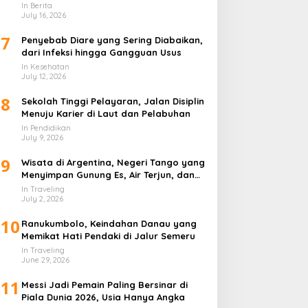
In Berita
July 16, 2026
7
Penyebab Diare yang Sering Diabaikan,
dari Infeksi hingga Gangguan Usus
In Kesehatan
July 12, 2026
8
Sekolah Tinggi Pelayaran, Jalan Disiplin
Menuju Karier di Laut dan Pelabuhan
In Pendidikan
July 9, 2026
9
Wisata di Argentina, Negeri Tango yang
Menyimpan Gunung Es, Air Terjun, dan
Kota Penuh Warna
In Traveling
July 2, 2026
10
Ranukumbolo, Keindahan Danau yang
Memikat Hati Pendaki di Jalur Semeru
In Traveling
June 29, 2026
11
Messi Jadi Pemain Paling Bersinar di
Piala Dunia 2026, Usia Hanya Angka