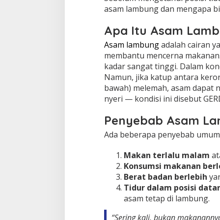
asam lambung dan mengapa bi
Apa Itu Asam Lam
Asam lambung
adalah cairan y
membantu mencerna makanan. C
kadar sangat tinggi. Dalam kon
Namun, jika katup antara kero
bawah) melemah, asam dapat n
nyeri — kondisi ini disebut GE
Penyebab Asam Lam
Ada beberapa penyebab umum a
Makan terlalu malam
at
Konsumsi makanan berl
Berat badan berlebih
ya
Tidur dalam posisi data
asam tetap di lambung.
“Sering kali, bukan makananny