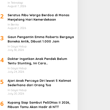
Lapis
In Teknologi
August 7, 2026
2
Seratus Ribu Warga Berdoa di Monas
Menjelang Hari Kemerdekaan
In Berita
August 2, 2026
3
Gaun Pengantin Emma Roberts Bergaya
Boneka Antik, Dibuat 1.000 Jam
In Gaya Hidup
July 30, 2026
4
Dokter Ingatkan Anak Pendek Belum
Tentu Stunting, Ini Cara
Membedakannya
In Gaya Hidup
July 24, 2026
5
Ajari Anak Percaya Diri lewat 5 Kalimat
Sederhana dari Orang Tua
In Gaya Hidup
July 20, 2026
6
Kupang Siap Sambut PeSONas II 2026,
Ribuan Tamu Akan Hadir di NTT