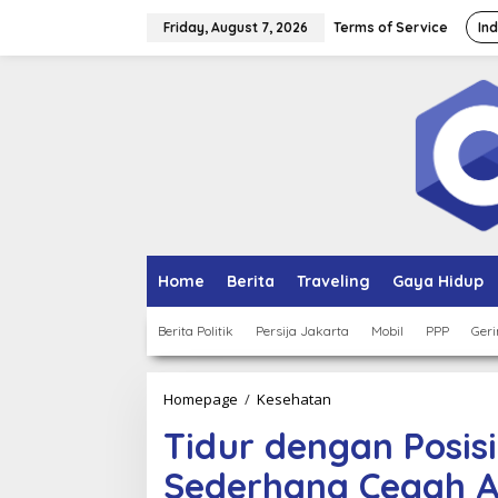
Skip
to
Friday, August 7, 2026
Terms of Service
In
content
Home
Berita
Traveling
Gaya Hidup
Berita Politik
Persija Jakarta
Mobil
PPP
Geri
Tidur
Homepage
/
Kesehatan
dengan
Tidur dengan Posisi
Posisi
yang
Sederhana Cegah 
Tepat,