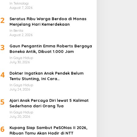
Lapis
In Teknologi
August 7, 2026
2
Seratus Ribu Warga Berdoa di Monas
Menjelang Hari Kemerdekaan
In Berita
August 2, 2026
3
Gaun Pengantin Emma Roberts Bergaya
Boneka Antik, Dibuat 1.000 Jam
In Gaya Hidup
July 30, 2026
4
Dokter Ingatkan Anak Pendek Belum
Tentu Stunting, Ini Cara
Membedakannya
In Gaya Hidup
July 24, 2026
5
Ajari Anak Percaya Diri lewat 5 Kalimat
Sederhana dari Orang Tua
In Gaya Hidup
July 20, 2026
6
Kupang Siap Sambut PeSONas II 2026,
Ribuan Tamu Akan Hadir di NTT