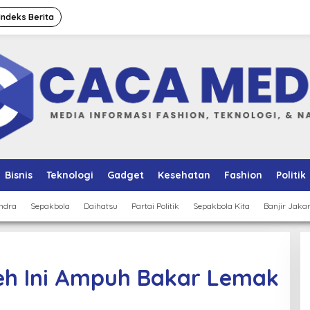
Indeks Berita
Bisnis
Teknologi
Gadget
Kesehatan
Fashion
Politik
ndra
Sepakbola
Daihatsu
Partai Politik
Sepakbola Kita
Banjir Jaka
 Teh Ini Ampuh Bakar Lemak