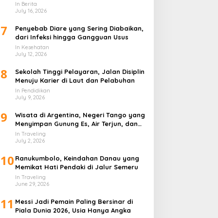
In Berita
July 16, 2026
7
Penyebab Diare yang Sering Diabaikan,
dari Infeksi hingga Gangguan Usus
In Kesehatan
July 12, 2026
8
Sekolah Tinggi Pelayaran, Jalan Disiplin
Menuju Karier di Laut dan Pelabuhan
In Pendidikan
July 9, 2026
9
Wisata di Argentina, Negeri Tango yang
Menyimpan Gunung Es, Air Terjun, dan
Kota Penuh Warna
In Traveling
July 2, 2026
10
Ranukumbolo, Keindahan Danau yang
Memikat Hati Pendaki di Jalur Semeru
In Traveling
June 29, 2026
11
Messi Jadi Pemain Paling Bersinar di
Piala Dunia 2026, Usia Hanya Angka