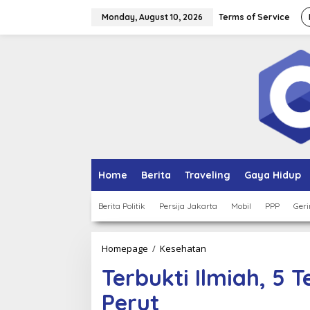
Skip
to
Monday, August 10, 2026
Terms of Service
content
Home
Berita
Traveling
Gaya Hidup
Berita Politik
Persija Jakarta
Mobil
PPP
Geri
Terbukti
Homepage
/
Kesehatan
Ilmiah,
Terbukti Ilmiah, 5
5
Teh
Perut
Ini