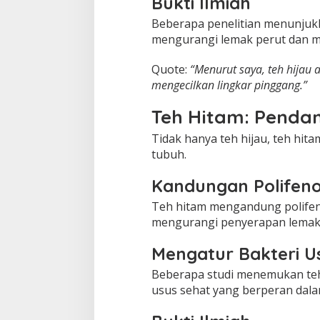
Bukti Ilmiah
Beberapa penelitian menunjukk
mengurangi lemak perut dan m
Quote:
“Menurut saya, teh hijau 
mengecilkan lingkar pinggang.”
Teh Hitam: Pendam
Tidak hanya teh hijau, teh hit
tubuh.
Kandungan Polifeno
Teh hitam mengandung polifen
mengurangi penyerapan lemak
Mengatur Bakteri U
Beberapa studi menemukan teh
usus sehat yang berperan dal