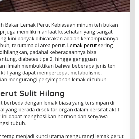
puh Bakar Lemak Perut Kebiasaan minum teh bukan
api juga memiliki manfaat kesehatan yang sangat
 yang kini banyak dibicarakan adalah kemampuannya
h, terutama di area perut.
Lemak perut
sering
dihilangkan, padahal keberadaannya bisa
antung, diabetes tipe 2, hingga gangguan
ian ilmiah membuktikan bahwa beberapa jenis teh
ktif yang dapat mempercepat metabolisme,
 dan mengurangi penyimpanan lemak di tubuh.
rut Sulit Hilang
 berbeda dengan lemak biasa yang tersimpan di
al yang berada di sekitar organ dalam bersifat aktif
ak ini dapat menghasilkan hormon dan senyawa
ngsi tubuh.
r tetap menjadi kunci utama mengurangi lemak perut.