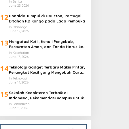
In Berita
June 23, 2026
12
Ronaldo Tumpul di Houston, Portugal
Ditahan RD Kongo pada Laga Pembuka
In Olahraga
June 19, 2026
13
Mengatasi Kutil, Kenali Penyebab,
Perawatan Aman, dan Tanda Harus ke
Dokter
In Kesehatan
June 17, 2026
14
Teknologi Gadget Terbaru Makin Pintar,
Perangkat Kecil yang Mengubah Cara
Hidup Harian
In Teknologi
June 14, 2026
15
Sekolah Kedokteran Terbaik di
Indonesia, Rekomendasi Kampus untuk
Calon Dokter
In Pendidikan
June 11, 2026