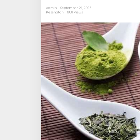
Ampuh
Bakar
Admin
September 21, 2025
Lemak
Kesehatan
1888 Views
Perut