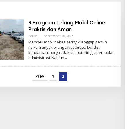
Program Gizi Masuk
Pusaran Hukum
3 Program Lelang Mobil Online
Praktis dan Aman
By
Berita
|
September 20, 2025
Admin
Membeli mobil bekas sering dianggap penuh
risiko. Banyak orang takut tertipu kondisi
kendaraan, harga tidak sesuai, hingga persoalan
administrasi. Namun
Prev
1
2