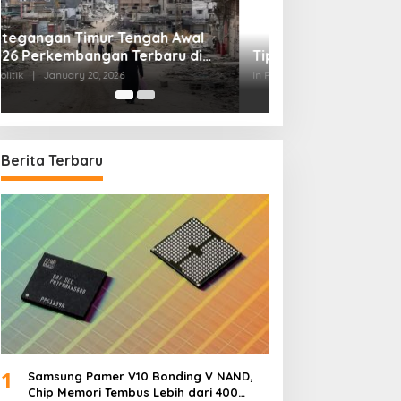
Tips Memilih Advokat yang Tepat
In Politik
|
September 20, 2025
Teknologi
Berita Terbaru
Bengkel Rust Protection Jakart
ptember 24, 2025
emenkes Cabut Izin
Seratus Ribu Warga
raktik Dokter Terlibat
Berdoa di Monas
1
Samsung Pamer V10 Bonding V NAND,
asus PPDS Undip
Menjelang Hari
Chip Memori Tembus Lebih dari 400