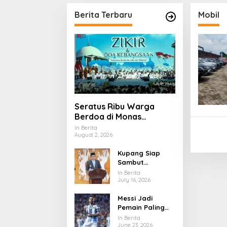
an
Berita Terbaru
Mobil
Seratus Ribu Warga
Berdoa di Monas
Menjelang Hari
In Berita
August 2, 2026
Kemerdekaan
Kupang Siap
Sambut
PeSONas II 2026,
In Berita
Ribuan Tamu
July 16, 2026
Akan Hadir di
Messi Jadi
NTT
Pemain Paling
Bersinar di Piala
In Berita
Dunia 2026, Usia
June 23, 2026