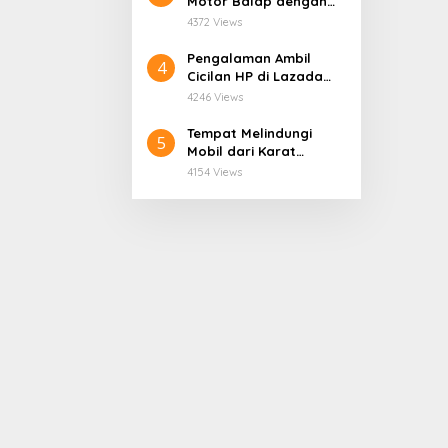
Motor Balap dengan
Kredit Tanpa Agunan
4372 Views
Pengalaman Ambil
4
Cicilan HP di Lazada
Pakai Kredivo, Mudah
4246 Views
dan Praktis untuk
Semua Kalangan
Tempat Melindungi
5
Mobil dari Karat
Terbaik
4154 Views