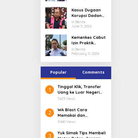
Hanya Angka
Kasus Dugaan
Korupsi Dadan
Hindayana
In Berita
Mengguncang
June 5, 2026
MBG, Program
Kemenkes Cabut
Gizi Masuk
Izin Praktik
Pusaran Hukum
Dokter Terlibat
In Berita
Kasus PPDS
February 11, 2026
Undip
Popular
Comments
Tinggal Klik, Transfer
1
Uang ke Luar Negeri
Pakai Aplikasi digibank
5623 Views
by DBS
WA Blast Cara
2
Memakai dan
Keuntungannya dalam
5460 Views
Bisnis
Yuk Simak Tips Membeli
3