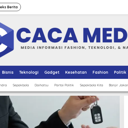
deks Berita
Bisnis
Teknologi
Gadget
Kesehatan
Fashion
Politik
ndra
Sepakbola
Daihatsu
Partai Politik
Sepakbola Kita
Banjir Jaka