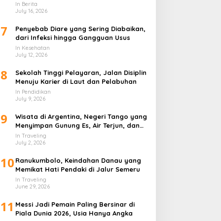
In Berita
July 16, 2026
7
Penyebab Diare yang Sering Diabaikan,
dari Infeksi hingga Gangguan Usus
In Kesehatan
July 12, 2026
8
Sekolah Tinggi Pelayaran, Jalan Disiplin
Menuju Karier di Laut dan Pelabuhan
In Pendidikan
July 9, 2026
9
Wisata di Argentina, Negeri Tango yang
Menyimpan Gunung Es, Air Terjun, dan
Kota Penuh Warna
In Traveling
July 2, 2026
10
Ranukumbolo, Keindahan Danau yang
Memikat Hati Pendaki di Jalur Semeru
In Traveling
June 29, 2026
11
Messi Jadi Pemain Paling Bersinar di
Piala Dunia 2026, Usia Hanya Angka