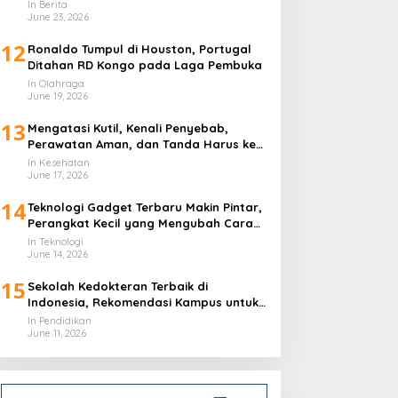
In Berita
June 23, 2026
12
Ronaldo Tumpul di Houston, Portugal
Ditahan RD Kongo pada Laga Pembuka
In Olahraga
June 19, 2026
13
Mengatasi Kutil, Kenali Penyebab,
Perawatan Aman, dan Tanda Harus ke
Dokter
In Kesehatan
June 17, 2026
14
Teknologi Gadget Terbaru Makin Pintar,
Perangkat Kecil yang Mengubah Cara
Hidup Harian
In Teknologi
June 14, 2026
15
Sekolah Kedokteran Terbaik di
Indonesia, Rekomendasi Kampus untuk
Calon Dokter
In Pendidikan
June 11, 2026