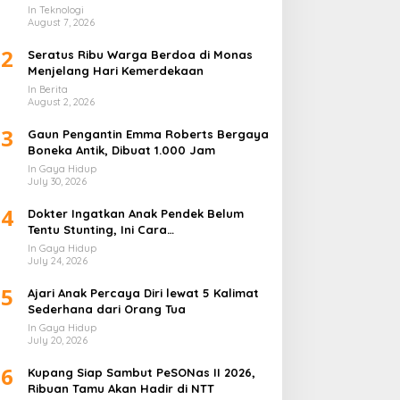
Kemerdekaan
Lapis
In Teknologi
August 7, 2026
2
Seratus Ribu Warga Berdoa di Monas
Menjelang Hari Kemerdekaan
In Berita
August 2, 2026
3
Gaun Pengantin Emma Roberts Bergaya
Boneka Antik, Dibuat 1.000 Jam
In Gaya Hidup
July 30, 2026
4
Dokter Ingatkan Anak Pendek Belum
Tentu Stunting, Ini Cara
Membedakannya
In Gaya Hidup
July 24, 2026
5
Ajari Anak Percaya Diri lewat 5 Kalimat
Sederhana dari Orang Tua
In Gaya Hidup
July 20, 2026
6
Kupang Siap Sambut PeSONas II 2026,
Ribuan Tamu Akan Hadir di NTT