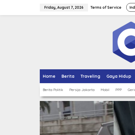
Skip
to
Friday, August 7, 2026
Terms of Service
In
content
Home
Berita
Traveling
Gaya Hidup
Berita Politik
Persija Jakarta
Mobil
PPP
Geri