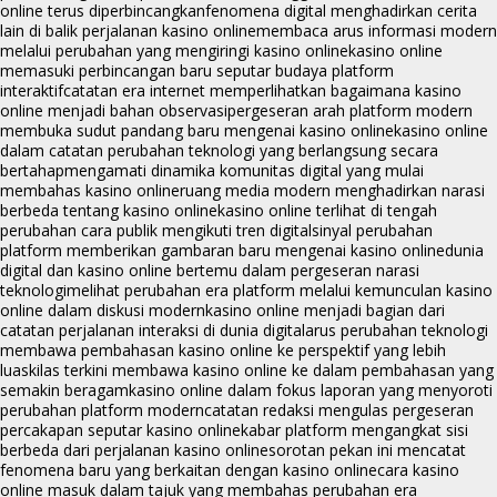
online terus diperbincangkan
fenomena digital menghadirkan cerita
lain di balik perjalanan kasino online
membaca arus informasi modern
melalui perubahan yang mengiringi kasino online
kasino online
memasuki perbincangan baru seputar budaya platform
interaktif
catatan era internet memperlihatkan bagaimana kasino
online menjadi bahan observasi
pergeseran arah platform modern
membuka sudut pandang baru mengenai kasino online
kasino online
dalam catatan perubahan teknologi yang berlangsung secara
bertahap
mengamati dinamika komunitas digital yang mulai
membahas kasino online
ruang media modern menghadirkan narasi
berbeda tentang kasino online
kasino online terlihat di tengah
perubahan cara publik mengikuti tren digital
sinyal perubahan
platform memberikan gambaran baru mengenai kasino online
dunia
digital dan kasino online bertemu dalam pergeseran narasi
teknologi
melihat perubahan era platform melalui kemunculan kasino
online dalam diskusi modern
kasino online menjadi bagian dari
catatan perjalanan interaksi di dunia digital
arus perubahan teknologi
membawa pembahasan kasino online ke perspektif yang lebih
luas
kilas terkini membawa kasino online ke dalam pembahasan yang
semakin beragam
kasino online dalam fokus laporan yang menyoroti
perubahan platform modern
catatan redaksi mengulas pergeseran
percakapan seputar kasino online
kabar platform mengangkat sisi
berbeda dari perjalanan kasino online
sorotan pekan ini mencatat
fenomena baru yang berkaitan dengan kasino online
cara kasino
online masuk dalam tajuk yang membahas perubahan era