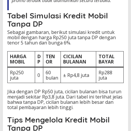
promo terbaik tidak diumumkan secara terbuka.”
Tabel Simulasi Kredit Mobil
Tanpa DP
Sebagai gambaran, berikut simulasi kredit untuk
mobil dengan harga Rp250 juta tanpa DP dengan
tenor 5 tahun dan bunga 6%.
HARGA
D
TEN
CICILAN
TOTAL
MOBIL
P
OR
BULANAN
BAYAR
Rp250
60
Rp288
0
± Rp4,8 juta
juta
bulan
juta
Jika dengan DP Rp50 juta, cicilan bulanan bisa turun
menjadi sekitar Rp3,8 juta. Dari tabel ini terlihat jelas
bahwa tanpa DP, cicilan bulanan lebih besar dan
total pembayaran lebih tinggi.
Tips Mengelola Kredit Mobil
Tanpa DP