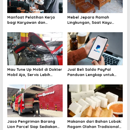
Manfaat Pelatihan Kerja
Mebel Jepara Ramah
bagi Karyawan dan
Lingkungan, Saat Kayu
Perusahaan yang Sering
Berkelanjutan Mengubah
Diremehkan
Wajah Industri Furnitur
Mau Tune Up Mobil di Dokter
Jual Beli Saldo PayPal
Mobil Aja, Servis Lebih
Panduan Lengkap untuk
Tenang dan Terarah
Pemula dan Pelaku Bisnis
Digital
Jasa Pengiriman Barang
Makanan dari Bahan Lobak:
Lion Parcel Siap Sediakan
Ragam Olahan Tradisional