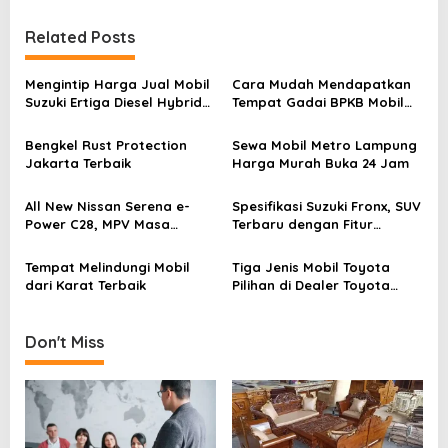
s
t
Related Posts
n
Mengintip Harga Jual Mobil
Cara Mudah Mendapatkan
a
Suzuki Ertiga Diesel Hybrid
Tempat Gadai BPKB Mobil
v
dan Spesifikasinya
Jakarta Timur Aman dan
Terpercaya
i
Bengkel Rust Protection
Sewa Mobil Metro Lampung
Jakarta Terbaik
Harga Murah Buka 24 Jam
g
a
All New Nissan Serena e-
Spesifikasi Suzuki Fronx, SUV
Power C28, MPV Masa
Terbaru dengan Fitur
t
Depan dengan Teknologi
Unggul
i
Canggih
Tempat Melindungi Mobil
Tiga Jenis Mobil Toyota
o
dari Karat Terbaik
Pilihan di Dealer Toyota
Binjai
n
Don't Miss