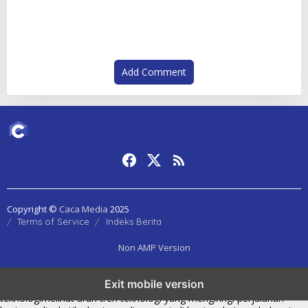
Garansi untuk Kiriman Lebih
hingga Modern yang
Aman
Menggugah Selera
Add Comment
Copyright ©
Caca Media
2025
Terms of Service
Indeks Berita
Non AMP Version
tren teknologi membawa kasino online ke dalam perbincangan baru
Exit mobile version
di era modern
kasino online muncul seiring pergeseran tren platform
teknologi
melihat arah tren teknologi yang mengiringi perjalanan