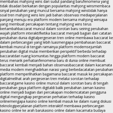
membahas mahjong wins dari sudut pandang baru
fenomena yang
tidak disadari berkaitan dengan popularitas mahjong wins
membaca
sinyal perubahan yang muncul bersama mahjong wins
tidak hanya
soal tren mahjong wins kini jadi bahan observasi media
perjalanan
panjang menuju era platform modern bersama mahjong wins
apa
yang membuat percakapan tentang mahjong wins terus
bertambah
baccarat muncul dalam sorotan baru seiring perubahan
wajah platform interaktif
ketika baccarat menjadi bagian dari catatan
perubahan dunia digital
pergeseran tren online membawa baccarat ke
dalam perbincangan yang lebih luas
mengapa pembahasan baccarat
kembali muncul di tengah ramainya platform modern
sejumlah
perubahan digital mulai memberikan perspektif berbeda terhadap
baccarat
dari ruang komunitas hingga platform modern baccarat
terus menarik perhatian
fenomena baru di dunia online membuat
baccarat kembali menjadi bahan observasi
baccarat dalam kacamata
media modern menghadirkan narasi yang berbeda
catatan perubahan
platform memperlihatkan bagaimana baccarat masuk ke percakapan
digital
melihat arah pergeseran tren melalui sorotan terhadap
baccarat
game kasino online muncul dalam sorotan baru di tengah
perubahan gaya platform digital
di balik perubahan zaman kasino
online menjadi bagian dari percakapan modern
catatan pengguna
digital mengungkap pergeseran perhatian terhadap kasino
online
mengapa kasino online kembali masuk ke dalam ruang diskusi
teknologi
perjalanan platform interaktif membawa perbincangan
kasino online ke arah baru
kasino online dalam kacamata budaya