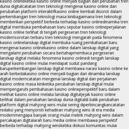
kasino online
ketika kasino online menjadi bagian dari perubahan tren
dunia digital
catatan tren teknologi mengenai kasino online dan
perubahan platform interaktif
kasino online kembali disorot dalam
perkembangan tren teknologi masa kini
bagaimana tren teknologi
memberikan perspektif berbeda terhadap kasino online
dinamika tren
digital membuka pembahasan baru seputar kasino online
perjalanan
kasino online terlihat di tengah pergeseran tren teknologi
modern
sorotan terbaru tren teknologi mengarah pada fenomena
kasino online
lanskap digital membuka ruang pembahasan baru
mengenai kasino online
kasino online dalam lanskap digital yang
mengalami perubahan secara bertahap
membaca pergeseran
lanskap digital melalui fenomena kasino online
di tengah lanskap
digital kasino online mulai mendapat sudut pandang
baru
perkembangan lanskap digital membawa narasi kasino online ke
arah berbeda
kasino online menjadi bagian dari dinamika lanskap
digital modern
catatan mengenai lanskap digital dan perjalanan
kasino online masa kini
ketika perubahan lanskap digital mulai
mempengaruhi pembahasan kasino online
perspektif baru dalam
melihat kasino online melalui lanskap digital
jejak kasino online
terlihat dalam perubahan lanskap dunia digital
di balik perubahan
platform digital mahjong wins mulai sering diperbincangkan
catatan
redaksi yang menyoroti kehadiran mahjong wins di era media
modern
mengapa banyak orang mulai melirik mahjong wins dalam
percakapan digital
arah baru media online membawa perspektif
berbeda terhadap mahjong wins
ketika diskusi komunitas mulai