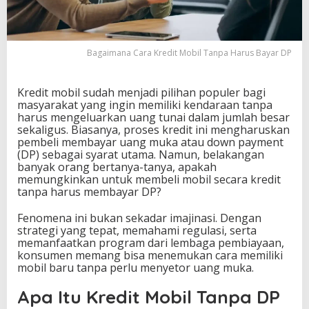
b
i
l
T
Bagaimana Cara Kredit Mobil Tanpa Harus Bayar DP
a
n
p
Kredit mobil sudah menjadi pilihan populer bagi
a
masyarakat yang ingin memiliki kendaraan tanpa
H
harus mengeluarkan uang tunai dalam jumlah besar
a
sekaligus. Biasanya, proses kredit ini mengharuskan
r
pembeli membayar uang muka atau down payment
u
(DP) sebagai syarat utama. Namun, belakangan
s
banyak orang bertanya-tanya, apakah
B
memungkinkan untuk membeli mobil secara kredit
a
tanpa harus membayar DP?
y
a
Fenomena ini bukan sekadar imajinasi. Dengan
r
strategi yang tepat, memahami regulasi, serta
D
memanfaatkan program dari lembaga pembiayaan,
P
konsumen memang bisa menemukan cara memiliki
mobil baru tanpa perlu menyetor uang muka.
Apa Itu Kredit Mobil Tanpa DP