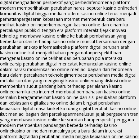
digital menghadirkan perspektif yang berbeda
fenomena platform
modern memperlihatkan perubahan narasi seputar kasino online
dari
komunitas digital hingga media modern kasino online terus menjadi
perhatian
pergeseran kebiasaan internet membentuk cara baru
melihat kasino online
perkembangan kasino online dan dinamika
percakapan publik di tengah era platform interaktif
jejak inovasi
teknologi membawa kasino online ke babak pembahasan yang
berbeda
sorotan terhadap kasino online muncul bersamaan dengan
perubahan lanskap informasi
ketika platform digital berubah arah
kasino online ikut menjadi bahan pengamatan
perspektif baru
mengenai kasino online terlihat dari perubahan pola interaksi
online
arsip perubahan digital mencatat kemunculan kasino online
dalam narasi modern
kasino online menjadi bagian dari fenomena
baru dalam percakapan teknologi
membaca perubahan media digital
melalui sorotan yang mengiringi kasino online
ruang diskusi online
memberikan sudut pandang baru terhadap perjalanan kasino
online
dinamika era internet membuat pembahasan kasino online
semakin beragam
melihat kasino online dari sisi perubahan platform
dan kebiasaan digital
kasino online dalam bingkai perubahan
kebiasaan digital masa kini
ketika ruang digital berubah kasino online
ikut menjadi bagian dari percakapan
menelusuri jejak pergeseran tren
yang membawa kasino online ke sorotan baru
perspektif pengguna
modern memberikan pandangan berbeda terhadap kasino
online
kasino online dan munculnya pola baru dalam interaksi
platform digital
dari perubahan media hingga kebiasaan online kasino