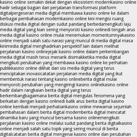
kasino online semakin dekat dengan ekosistem modern
kasino online
hadir sebagai bagian dari perjalanan transformasi platform
digital
pergeseran media digital membawa kasino online ke dalam
berbagai pembahasan modern
kasino online kini mengisi ruang
diskusi media digital dengan sudut pandang berbeda
mengikuti laju
media digital yang kian sering menyoroti kasino online
di tengah arus
media digital kasino online mulai menemukan momentumnya
kasino
online menjadi salah satu narasi yang muncul di media digital masa
kini
media digital menghadirkan perspektif lain dalam melihat
perjalanan kasino online
jejak kasino online dalam perkembangan
media digital masih terus menarik disimak
ketika media digital
mengikuti perubahan yang membawa kasino online ke perhatian
publik
kasino online dilihat dari sisi media digital yang terus
menciptakan inovasi
catatan perjalanan media digital yang ikut
membentuk narasi tentang kasino online
berita digital mulai
menyoroti perubahan yang mengiringi kasino online
kasino online
hadir dalam rangkaian berita digital yang terus
berkembang
bagaimana berita digital mengulas fenomena yang
berkaitan dengan kasino online
di balik arus berita digital kasino
online kembali menjadi perhatian
kasino online mewarnai sejumlah
pembahasan dalam berita digital modern
berita digital mencatat
dinamika baru yang muncul bersama kasino online
mengikuti
perjalanan kasino online melalui sudut pandang berita digital
kasino
online menjadi salah satu topik yang sering muncul di berita
digital
catatan berita digital mengenai kasino online dan perubahan