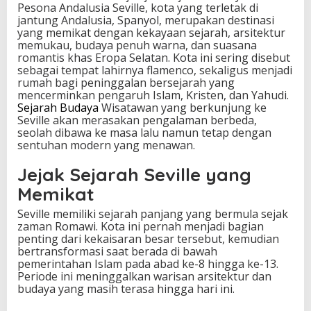
Pesona Andalusia Seville, kota yang terletak di
a
jantung Andalusia, Spanyol, merupakan destinasi
j
yang memikat dengan kekayaan sejarah, arsitektur
a
memukau, budaya penuh warna, dan suasana
h
romantis khas Eropa Selatan. Kota ini sering disebut
i
sebagai tempat lahirnya flamenco, sekaligus menjadi
S
rumah bagi peninggalan bersejarah yang
e
mencerminkan pengaruh Islam, Kristen, dan Yahudi.
j
Sejarah Budaya
Wisatawan yang berkunjung ke
a
Seville akan merasakan pengalaman berbeda,
r
seolah dibawa ke masa lalu namun tetap dengan
a
sentuhan modern yang menawan.
h
B
Jejak Sejarah Seville yang
u
d
Memikat
a
y
Seville memiliki sejarah panjang yang bermula sejak
a
zaman Romawi. Kota ini pernah menjadi bagian
d
penting dari kekaisaran besar tersebut, kemudian
a
bertransformasi saat berada di bawah
n
pemerintahan Islam pada abad ke-8 hingga ke-13.
P
Periode ini meninggalkan warisan arsitektur dan
e
budaya yang masih terasa hingga hari ini.
s
o