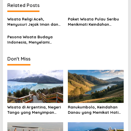
t
Related Posts
n
Wisata Religi Aceh,
Paket Wisata Pulau Seribu
a
Menyusuri Jejak Iman dan
Menikmati Keindahan
v
Sejarah di Tanah Serambi
Kepulauan Seribu dalam
Makkah
Sehari
i
Pesona Wisata Budaya
Indonesia, Menyelami
g
Kekayaan Tradisi dan
Kearifan Lokal
a
Don't Miss
t
i
o
n
Wisata di Argentina, Negeri
Ranukumbolo, Keindahan
Tango yang Menyimpan
Danau yang Memikat Hati
Gunung Es, Air Terjun, dan
Pendaki di Jalur Semeru
Kota Penuh Warna