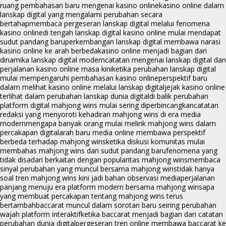
ruang pembahasan baru mengenai kasino online
kasino online dalam
lanskap digital yang mengalami perubahan secara
bertahap
membaca pergeseran lanskap digital melalui fenomena
kasino online
di tengah lanskap digital kasino online mulai mendapat
sudut pandang baru
perkembangan lanskap digital membawa narasi
kasino online ke arah berbeda
kasino online menjadi bagian dari
dinamika lanskap digital modern
catatan mengenai lanskap digital dan
perjalanan kasino online masa kini
ketika perubahan lanskap digital
mulai mempengaruhi pembahasan kasino online
perspektif baru
dalam melihat kasino online melalui lanskap digital
jejak kasino online
terlihat dalam perubahan lanskap dunia digital
di balik perubahan
platform digital mahjong wins mulai sering diperbincangkan
catatan
redaksi yang menyoroti kehadiran mahjong wins di era media
modern
mengapa banyak orang mulai melirik mahjong wins dalam
percakapan digital
arah baru media online membawa perspektif
berbeda terhadap mahjong wins
ketika diskusi komunitas mulai
membahas mahjong wins dari sudut pandang baru
fenomena yang
tidak disadari berkaitan dengan popularitas mahjong wins
membaca
sinyal perubahan yang muncul bersama mahjong wins
tidak hanya
soal tren mahjong wins kini jadi bahan observasi media
perjalanan
panjang menuju era platform modern bersama mahjong wins
apa
yang membuat percakapan tentang mahjong wins terus
bertambah
baccarat muncul dalam sorotan baru seiring perubahan
wajah platform interaktif
ketika baccarat menjadi bagian dari catatan
perubahan dunia digital
pergeseran tren online membawa baccarat ke