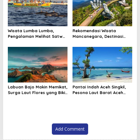
Wisata Lumba Lumba,
Rekomendasi Wisata
Pengalaman Melihat Satwa
Mancanegara, Destinasi
Laut yang Membuat Pagi
Dunia yang Layak Masuk
Terasa Berbeda
Rencana Liburan
Labuan Bajo Makin Memikat,
Pantai Indah Aceh Singkil,
Surga Laut Flores yang Bikin
Pesona Laut Barat Aceh
Wisatawan Ingin Kembali
yang Bikin Betah Berlama
Lama
Add Comment