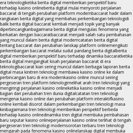
era teknologi
ketika berita digital memberikan perspektif baru
terhadap kasino online
berita digital mulai menyoroti perjalanan
baccarat di tengah perubahan platform modern
baccarat hadir dalam
rangkaian berita digital yang membahas perkembangan teknologi
di
balik berita digital baccarat kembali menjadi topik yang banyak
diperbincangkan
bagaimana berita digital mengulas fenomena yang
berkaitan dengan baccarat
baccarat menjadi salah satu pembahasan
yang muncul dalam berita digital modern
catatan berita digital
tentang baccarat dan perubahan lanskap platform online
mengikuti
perkembangan baccarat melalui sudut pandang berita digital
berita
digital memberikan perspektif baru terhadap dinamika baccarat
ketika
berita digital mengangkat kisah perjalanan baccarat di era
teknologi
baccarat kian sering muncul dalam berbagai laporan berita
digital masa kini
tren teknologi membawa kasino online ke dalam
perbincangan baru di era modern
kasino online muncul seiring
pergeseran tren platform teknologi
melihat arah tren teknologi yang
mengiringi perjalanan kasino online
ketika kasino online menjadi
bagian dari perubahan tren dunia digital
catatan tren teknologi
mengenai kasino online dan perubahan platform interaktif
kasino
online kembali disorot dalam perkembangan tren teknologi masa
kini
bagaimana tren teknologi memberikan perspektif berbeda
terhadap kasino online
dinamika tren digital membuka pembahasan
baru seputar kasino online
perjalanan kasino online terlihat di tengah
pergeseran tren teknologi modern
sorotan terbaru tren teknologi
mengarah pada fenomena kasino online
lanskap digital membuka