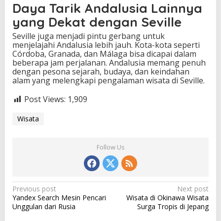
Daya Tarik Andalusia Lainnya
yang Dekat dengan Seville
Seville juga menjadi pintu gerbang untuk
menjelajahi Andalusia lebih jauh. Kota-kota seperti
Córdoba, Granada, dan Málaga bisa dicapai dalam
beberapa jam perjalanan. Andalusia memang penuh
dengan pesona sejarah, budaya, dan keindahan
alam yang melengkapi pengalaman wisata di Seville.
Post Views:
1,909
Wisata
Follow Us
P
Previous post
Next post
Yandex Search Mesin Pencari
Wisata di Okinawa Wisata
o
Unggulan dari Rusia
Surga Tropis di Jepang
s