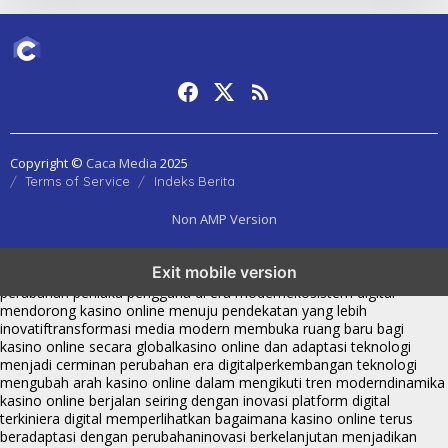
Copyright ©
Caca Media
2025
Terms of Service
Indeks Berita
Non AMP Version
kasino online menjadi bagian dari transformasi ekosistem digital
Exit mobile version
yang terus berkembang
perkembangan kasino online mencerminkan
perubahan perilaku pengguna di era modern
ekosistem digital
mendorong kasino online menuju pendekatan yang lebih
inovatif
transformasi media modern membuka ruang baru bagi
kasino online secara global
kasino online dan adaptasi teknologi
menjadi cerminan perubahan era digital
perkembangan teknologi
mengubah arah kasino online dalam mengikuti tren modern
dinamika
kasino online berjalan seiring dengan inovasi platform digital
terkini
era digital memperlihatkan bagaimana kasino online terus
beradaptasi dengan perubahan
inovasi berkelanjutan menjadikan