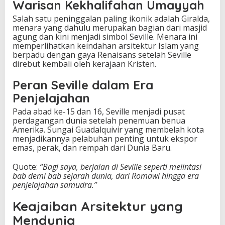
Warisan Kekhalifahan Umayyah
n
a
Salah satu peninggalan paling ikonik adalah Giralda,
A
menara yang dahulu merupakan bagian dari masjid
n
agung dan kini menjadi simbol Seville. Menara ini
d
memperlihatkan keindahan arsitektur Islam yang
a
berpadu dengan gaya Renaisans setelah Seville
l
direbut kembali oleh kerajaan Kristen.
u
s
Peran Seville dalam Era
i
Penjelajahan
a
Pada abad ke-15 dan 16, Seville menjadi pusat
perdagangan dunia setelah penemuan benua
Amerika. Sungai Guadalquivir yang membelah kota
menjadikannya pelabuhan penting untuk ekspor
emas, perak, dan rempah dari Dunia Baru.
Quote:
“Bagi saya, berjalan di Seville seperti melintasi
bab demi bab sejarah dunia, dari Romawi hingga era
penjelajahan samudra.”
Keajaiban Arsitektur yang
Mendunia