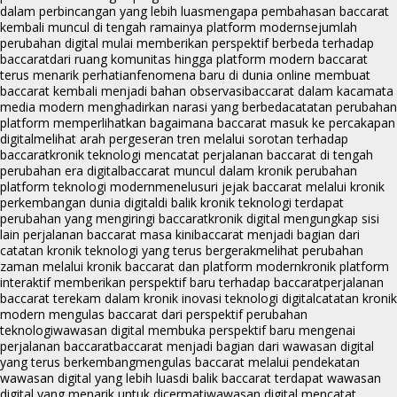
dalam perbincangan yang lebih luas
mengapa pembahasan baccarat
kembali muncul di tengah ramainya platform modern
sejumlah
perubahan digital mulai memberikan perspektif berbeda terhadap
baccarat
dari ruang komunitas hingga platform modern baccarat
terus menarik perhatian
fenomena baru di dunia online membuat
baccarat kembali menjadi bahan observasi
baccarat dalam kacamata
media modern menghadirkan narasi yang berbeda
catatan perubahan
platform memperlihatkan bagaimana baccarat masuk ke percakapan
digital
melihat arah pergeseran tren melalui sorotan terhadap
baccarat
kronik teknologi mencatat perjalanan baccarat di tengah
perubahan era digital
baccarat muncul dalam kronik perubahan
platform teknologi modern
menelusuri jejak baccarat melalui kronik
perkembangan dunia digital
di balik kronik teknologi terdapat
perubahan yang mengiringi baccarat
kronik digital mengungkap sisi
lain perjalanan baccarat masa kini
baccarat menjadi bagian dari
catatan kronik teknologi yang terus bergerak
melihat perubahan
zaman melalui kronik baccarat dan platform modern
kronik platform
interaktif memberikan perspektif baru terhadap baccarat
perjalanan
baccarat terekam dalam kronik inovasi teknologi digital
catatan kronik
modern mengulas baccarat dari perspektif perubahan
teknologi
wawasan digital membuka perspektif baru mengenai
perjalanan baccarat
baccarat menjadi bagian dari wawasan digital
yang terus berkembang
mengulas baccarat melalui pendekatan
wawasan digital yang lebih luas
di balik baccarat terdapat wawasan
digital yang menarik untuk dicermati
wawasan digital mencatat