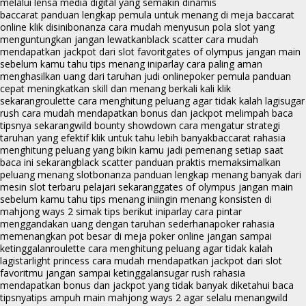
melalui lensa media digital yang semakin dinamis
baccarat panduan lengkap pemula untuk menang di meja baccarat
online klik disini
bonanza cara mudah menyusun pola slot yang
menguntungkan jangan lewatkan
black scatter cara mudah
mendapatkan jackpot dari slot favorit
gates of olympus jangan main
sebelum kamu tahu tips menang ini
parlay cara paling aman
menghasilkan uang dari taruhan judi online
poker pemula panduan
cepat meningkatkan skill dan menang berkali kali klik
sekarang
roulette cara menghitung peluang agar tidak kalah lagi
sugar
rush cara mudah mendapatkan bonus dan jackpot melimpah baca
tipsnya sekarang
wild bounty showdown cara mengatur strategi
taruhan yang efektif klik untuk tahu lebih banyak
baccarat rahasia
menghitung peluang yang bikin kamu jadi pemenang setiap saat
baca ini sekarang
black scatter panduan praktis memaksimalkan
peluang menang slot
bonanza panduan lengkap menang banyak dari
mesin slot terbaru pelajari sekarang
gates of olympus jangan main
sebelum kamu tahu tips menang ini
ingin menang konsisten di
mahjong ways 2 simak tips berikut ini
parlay cara pintar
menggandakan uang dengan taruhan sederhana
poker rahasia
memenangkan pot besar di meja poker online jangan sampai
ketinggalan
roulette cara menghitung peluang agar tidak kalah
lagi
starlight princess cara mudah mendapatkan jackpot dari slot
favoritmu jangan sampai ketinggalan
sugar rush rahasia
mendapatkan bonus dan jackpot yang tidak banyak diketahui baca
tipsnya
tips ampuh main mahjong ways 2 agar selalu menang
wild