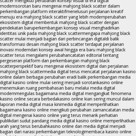
scatter mengikuti perubahan konsep visual di era digital
modern
sorotan baru mengenai mahjong black scatter dalam
perkembangan platform interaktif
menelusuri perjalanan kreatif
menuju era mahjong black scatter yang lebih modern
perubahan
ekosistem digital membentuk mahjong black scatter dengan
pendekatan baru
perkembangan konsep visual menghadirkan
identitas unik pada mahjong black scatter
mengapa mahjong black
scatter mulai menjadi bagian dari perbincangan digital
di balik
transformasi desain mahjong black scatter terdapat perjalanan
inovasi modern
dari konsep awal hingga era baru mahjong black
scatter terus mengalami perubahan
catatan editorial tentang
pergeseran platform dan perkembangan mahjong black
scatter
perspektif baru mengenai ekosistem digital dan perjalanan
mahjong black scatter
media digital terus mencatat perjalanan kasino
online dalam berbagai perubahan era
di balik perkembangan media
digital kasino online mulai sering menjadi sorotan
kasino online
menemukan ruang pembahasan baru melalui media digital
modern
mengulas bagaimana media digital mengangkat fenomena
kasino online secara berbeda
kasino online kian sering muncul dalam
laporan media digital masa kini
media digital memperlihatkan
bagaimana kasino online mengikuti perubahan zaman
catatan media
digital mengenai kasino online yang terus menarik perhatian
publik
dari sudut pandang media digital kasino online memperlihatkan
arah yang terus berubah
kasino online dan media digital menjadi
bagian dari narasi perkembangan teknologi
membaca kasino online