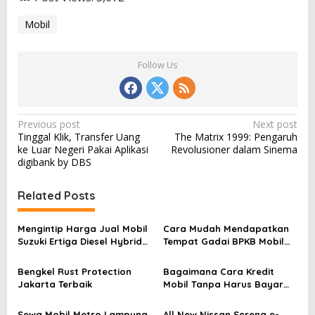
Mobil
Follow Us
P
Previous post
Next post
Tinggal Klik, Transfer Uang
The Matrix 1999: Pengaruh
o
ke Luar Negeri Pakai Aplikasi
Revolusioner dalam Sinema
s
digibank by DBS
t
Related Posts
n
a
Mengintip Harga Jual Mobil
Cara Mudah Mendapatkan
v
Suzuki Ertiga Diesel Hybrid
Tempat Gadai BPKB Mobil
dan Spesifikasinya
Jakarta Timur Aman dan
i
Terpercaya
Bengkel Rust Protection
Bagaimana Cara Kredit
g
Jakarta Terbaik
Mobil Tanpa Harus Bayar
DP
a
Sewa Mobil Metro Lampung
All New Nissan Serena e-