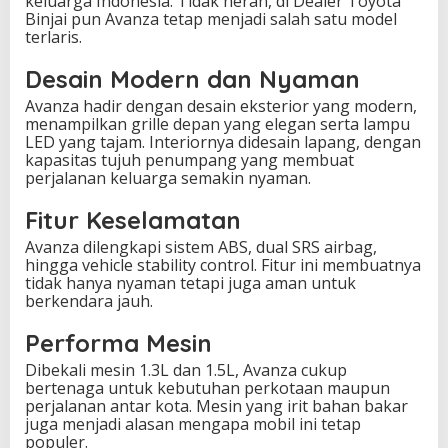
keluarga Indonesia. Tidak heran, di Dealer Toyota
i
Binjai pun Avanza tetap menjadi salah satu model
terlaris.
Desain Modern dan Nyaman
Avanza hadir dengan desain eksterior yang modern,
menampilkan grille depan yang elegan serta lampu
LED yang tajam. Interiornya didesain lapang, dengan
kapasitas tujuh penumpang yang membuat
perjalanan keluarga semakin nyaman.
Fitur Keselamatan
Avanza dilengkapi sistem ABS, dual SRS airbag,
hingga vehicle stability control. Fitur ini membuatnya
tidak hanya nyaman tetapi juga aman untuk
berkendara jauh.
Performa Mesin
Dibekali mesin 1.3L dan 1.5L, Avanza cukup
bertenaga untuk kebutuhan perkotaan maupun
perjalanan antar kota. Mesin yang irit bahan bakar
juga menjadi alasan mengapa mobil ini tetap
populer.