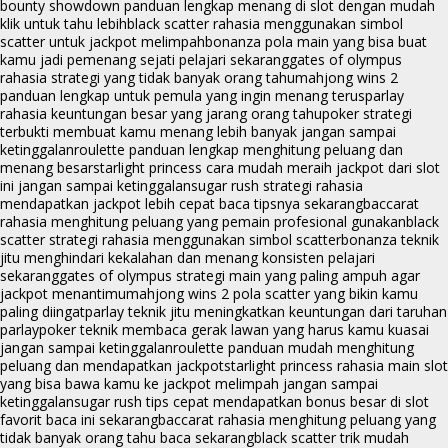
bounty showdown panduan lengkap menang di slot dengan mudah
klik untuk tahu lebih
black scatter rahasia menggunakan simbol
scatter untuk jackpot melimpah
bonanza pola main yang bisa buat
kamu jadi pemenang sejati pelajari sekarang
gates of olympus
rahasia strategi yang tidak banyak orang tahu
mahjong wins 2
panduan lengkap untuk pemula yang ingin menang terus
parlay
rahasia keuntungan besar yang jarang orang tahu
poker strategi
terbukti membuat kamu menang lebih banyak jangan sampai
ketinggalan
roulette panduan lengkap menghitung peluang dan
menang besar
starlight princess cara mudah meraih jackpot dari slot
ini jangan sampai ketinggalan
sugar rush strategi rahasia
mendapatkan jackpot lebih cepat baca tipsnya sekarang
baccarat
rahasia menghitung peluang yang pemain profesional gunakan
black
scatter strategi rahasia menggunakan simbol scatter
bonanza teknik
jitu menghindari kekalahan dan menang konsisten pelajari
sekarang
gates of olympus strategi main yang paling ampuh agar
jackpot menantimu
mahjong wins 2 pola scatter yang bikin kamu
paling diingat
parlay teknik jitu meningkatkan keuntungan dari taruhan
parlay
poker teknik membaca gerak lawan yang harus kamu kuasai
jangan sampai ketinggalan
roulette panduan mudah menghitung
peluang dan mendapatkan jackpot
starlight princess rahasia main slot
yang bisa bawa kamu ke jackpot melimpah jangan sampai
ketinggalan
sugar rush tips cepat mendapatkan bonus besar di slot
favorit baca ini sekarang
baccarat rahasia menghitung peluang yang
tidak banyak orang tahu baca sekarang
black scatter trik mudah