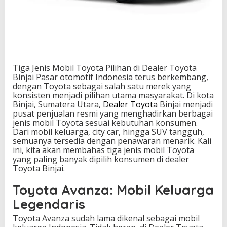
i
l
i
h
a
n
d
Tiga Jenis Mobil Toyota Pilihan di Dealer Toyota
i
Binjai Pasar otomotif Indonesia terus berkembang,
D
dengan Toyota sebagai salah satu merek yang
e
konsisten menjadi pilihan utama masyarakat. Di kota
a
Binjai, Sumatera Utara,
Dealer Toyota
Binjai menjadi
l
pusat penjualan resmi yang menghadirkan berbagai
e
jenis mobil Toyota sesuai kebutuhan konsumen.
r
Dari mobil keluarga, city car, hingga SUV tangguh,
T
semuanya tersedia dengan penawaran menarik. Kali
o
ini, kita akan membahas tiga jenis mobil Toyota
y
yang paling banyak dipilih konsumen di dealer
o
Toyota Binjai.
t
a
Toyota Avanza: Mobil Keluarga
B
i
Legendaris
n
j
Toyota Avanza sudah lama dikenal sebagai mobil
a