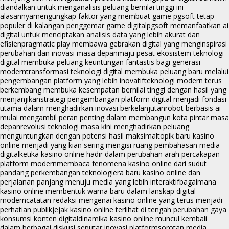
diandalkan untuk menganalisis peluang bernilai tinggi ini
alasannya
mengungkap faktor yang membuat game pgsoft tetap
populer di kalangan penggemar game digital
pgsoft memanfaatkan ai
digital untuk menciptakan analisis data yang lebih akurat dan
efisien
pragmatic play membawa gebrakan digital yang menginspirasi
perubahan dan inovasi masa depan
maju pesat ekosistem teknologi
digital membuka peluang keuntungan fantastis bagi generasi
modern
transformasi teknologi digital membuka peluang baru melalui
pengembangan platform yang lebih inovatif
teknologi modern terus
berkembang membuka kesempatan bernilai tinggi dengan hasil yang
menjanjikan
strategi pengembangan platform digital menjadi fondasi
utama dalam menghadirkan inovasi berkelanjutan
robot berbasis ai
mulai mengambil peran penting dalam membangun kota pintar masa
depan
revolusi teknologi masa kini menghadirkan peluang
menguntungkan dengan potensi hasil maksimal
topik baru kasino
online menjadi yang kian sering mengisi ruang pembahasan media
digital
ketika kasino online hadir dalam perubahan arah percakapan
platform modern
membaca fenomena kasino online dari sudut
pandang perkembangan teknologi
era baru kasino online dan
perjalanan panjang menuju media yang lebih interaktif
bagaimana
kasino online membentuk warna baru dalam lanskap digital
modern
catatan redaksi mengenai kasino online yang terus menjadi
perhatian publik
jejak kasino online terlihat di tengah perubahan gaya
konsumsi konten digital
dinamika kasino online muncul kembali
dalam berbagai diskusi seputar inovasi platform
sorotan media