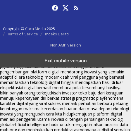
Copyright ©
Caca Media
2025
Terms of Service
Indeks Berita
Non AMP Version
transformasi digital pragmatic play menjadi inspirasi baru dalam
Exit mobile version
menghadirkan inovasi berkualitas
ai digital menjadi kunci analisis data
pgsoft yang lebih adaptif dan berkinerja tinggi
arah baru
pengembangan platform digital mendorong inovasi yang semakin
adaptif di era teknologi modern
kisah viral pengguna yang berhasil
memanfaatkan teknologi digital hingga mendapatkan hasil di luar
ekspektasi
ai digital berhasil membaca pola tersembunyi hasilnya
bikin banyak orang terkejut
kisah investor toko baju dari keraguan
menuju kepercayaan diri berkat strategi pragmatic play
fenomena
karakter digital yang viral sukses menarik perhatian berburu peluang
keuntungan maksimal
kecerdasan buatan dan masa depan teknologi
inovasi yang mengubah cara kita hidup
kemajuan platform digital
menjadi penggerak utama inovasi di tengah persaingan teknologi
global
artificial intelligence hadir untuk mengoptimalkan analisis data
mahjong dan meningkatkan produktivitas
mengapa ai digital semakin