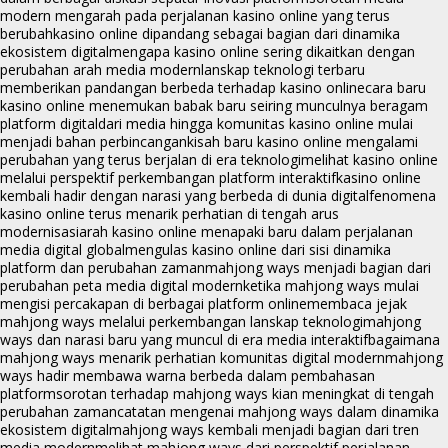
modern mengarah pada perjalanan kasino online yang terus
berubah
kasino online dipandang sebagai bagian dari dinamika
ekosistem digital
mengapa kasino online sering dikaitkan dengan
perubahan arah media modern
lanskap teknologi terbaru
memberikan pandangan berbeda terhadap kasino online
cara baru
kasino online menemukan babak baru seiring munculnya beragam
platform digital
dari media hingga komunitas kasino online mulai
menjadi bahan perbincangan
kisah baru kasino online mengalami
perubahan yang terus berjalan di era teknologi
melihat kasino online
melalui perspektif perkembangan platform interaktif
kasino online
kembali hadir dengan narasi yang berbeda di dunia digital
fenomena
kasino online terus menarik perhatian di tengah arus
modernisasi
arah kasino online menapaki baru dalam perjalanan
media digital global
mengulas kasino online dari sisi dinamika
platform dan perubahan zaman
mahjong ways menjadi bagian dari
perubahan peta media digital modern
ketika mahjong ways mulai
mengisi percakapan di berbagai platform online
membaca jejak
mahjong ways melalui perkembangan lanskap teknologi
mahjong
ways dan narasi baru yang muncul di era media interaktif
bagaimana
mahjong ways menarik perhatian komunitas digital modern
mahjong
ways hadir membawa warna berbeda dalam pembahasan
platform
sorotan terhadap mahjong ways kian meningkat di tengah
perubahan zaman
catatan mengenai mahjong ways dalam dinamika
ekosistem digital
mahjong ways kembali menjadi bagian dari tren
media modern
melihat mahjong ways dari perspektif perjalanan