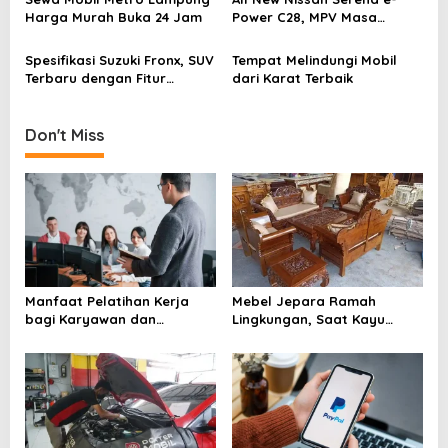
t
Harga Murah Buka 24 Jam
Power C28, MPV Masa
i
Depan dengan Teknologi
Canggih
o
Spesifikasi Suzuki Fronx, SUV
Tempat Melindungi Mobil
Terbaru dengan Fitur
dari Karat Terbaik
n
Unggul
Don't Miss
Manfaat Pelatihan Kerja
Mebel Jepara Ramah
bagi Karyawan dan
Lingkungan, Saat Kayu
Perusahaan yang Sering
Berkelanjutan Mengubah
Diremehkan
Wajah Industri Furnitur