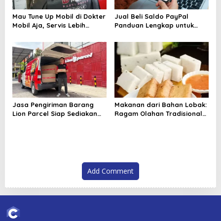
Mau Tune Up Mobil di Dokter
Jual Beli Saldo PayPal
Mobil Aja, Servis Lebih
Panduan Lengkap untuk
Tenang dan Terarah
Pemula dan Pelaku Bisnis
Digital
Jasa Pengiriman Barang
Makanan dari Bahan Lobak:
Lion Parcel Siap Sediakan
Ragam Olahan Tradisional
Garansi untuk Kiriman Lebih
hingga Modern yang
Aman
Menggugah Selera
Add Comment