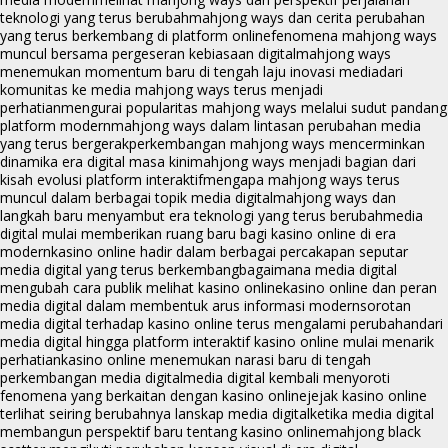
teknologi yang terus berubah
mahjong ways dan cerita perubahan
yang terus berkembang di platform online
fenomena mahjong ways
muncul bersama pergeseran kebiasaan digital
mahjong ways
menemukan momentum baru di tengah laju inovasi media
dari
komunitas ke media mahjong ways terus menjadi
perhatian
mengurai popularitas mahjong ways melalui sudut pandang
platform modern
mahjong ways dalam lintasan perubahan media
yang terus bergerak
perkembangan mahjong ways mencerminkan
dinamika era digital masa kini
mahjong ways menjadi bagian dari
kisah evolusi platform interaktif
mengapa mahjong ways terus
muncul dalam berbagai topik media digital
mahjong ways dan
langkah baru menyambut era teknologi yang terus berubah
media
digital mulai memberikan ruang baru bagi kasino online di era
modern
kasino online hadir dalam berbagai percakapan seputar
media digital yang terus berkembang
bagaimana media digital
mengubah cara publik melihat kasino online
kasino online dan peran
media digital dalam membentuk arus informasi modern
sorotan
media digital terhadap kasino online terus mengalami perubahan
dari
media digital hingga platform interaktif kasino online mulai menarik
perhatian
kasino online menemukan narasi baru di tengah
perkembangan media digital
media digital kembali menyoroti
fenomena yang berkaitan dengan kasino online
jejak kasino online
terlihat seiring berubahnya lanskap media digital
ketika media digital
membangun perspektif baru tentang kasino online
mahjong black