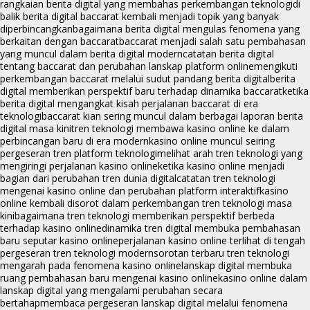
rangkaian berita digital yang membahas perkembangan teknologi
di
balik berita digital baccarat kembali menjadi topik yang banyak
diperbincangkan
bagaimana berita digital mengulas fenomena yang
berkaitan dengan baccarat
baccarat menjadi salah satu pembahasan
yang muncul dalam berita digital modern
catatan berita digital
tentang baccarat dan perubahan lanskap platform online
mengikuti
perkembangan baccarat melalui sudut pandang berita digital
berita
digital memberikan perspektif baru terhadap dinamika baccarat
ketika
berita digital mengangkat kisah perjalanan baccarat di era
teknologi
baccarat kian sering muncul dalam berbagai laporan berita
digital masa kini
tren teknologi membawa kasino online ke dalam
perbincangan baru di era modern
kasino online muncul seiring
pergeseran tren platform teknologi
melihat arah tren teknologi yang
mengiringi perjalanan kasino online
ketika kasino online menjadi
bagian dari perubahan tren dunia digital
catatan tren teknologi
mengenai kasino online dan perubahan platform interaktif
kasino
online kembali disorot dalam perkembangan tren teknologi masa
kini
bagaimana tren teknologi memberikan perspektif berbeda
terhadap kasino online
dinamika tren digital membuka pembahasan
baru seputar kasino online
perjalanan kasino online terlihat di tengah
pergeseran tren teknologi modern
sorotan terbaru tren teknologi
mengarah pada fenomena kasino online
lanskap digital membuka
ruang pembahasan baru mengenai kasino online
kasino online dalam
lanskap digital yang mengalami perubahan secara
bertahap
membaca pergeseran lanskap digital melalui fenomena