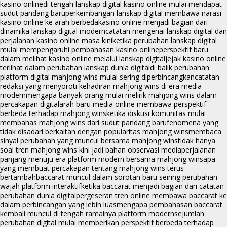
kasino online
di tengah lanskap digital kasino online mulai mendapat
sudut pandang baru
perkembangan lanskap digital membawa narasi
kasino online ke arah berbeda
kasino online menjadi bagian dari
dinamika lanskap digital modern
catatan mengenai lanskap digital dan
perjalanan kasino online masa kini
ketika perubahan lanskap digital
mulai mempengaruhi pembahasan kasino online
perspektif baru
dalam melihat kasino online melalui lanskap digital
jejak kasino online
terlihat dalam perubahan lanskap dunia digital
di balik perubahan
platform digital mahjong wins mulai sering diperbincangkan
catatan
redaksi yang menyoroti kehadiran mahjong wins di era media
modern
mengapa banyak orang mulai melirik mahjong wins dalam
percakapan digital
arah baru media online membawa perspektif
berbeda terhadap mahjong wins
ketika diskusi komunitas mulai
membahas mahjong wins dari sudut pandang baru
fenomena yang
tidak disadari berkaitan dengan popularitas mahjong wins
membaca
sinyal perubahan yang muncul bersama mahjong wins
tidak hanya
soal tren mahjong wins kini jadi bahan observasi media
perjalanan
panjang menuju era platform modern bersama mahjong wins
apa
yang membuat percakapan tentang mahjong wins terus
bertambah
baccarat muncul dalam sorotan baru seiring perubahan
wajah platform interaktif
ketika baccarat menjadi bagian dari catatan
perubahan dunia digital
pergeseran tren online membawa baccarat ke
dalam perbincangan yang lebih luas
mengapa pembahasan baccarat
kembali muncul di tengah ramainya platform modern
sejumlah
perubahan digital mulai memberikan perspektif berbeda terhadap