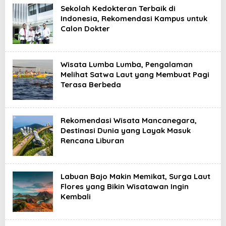
Sekolah Kedokteran Terbaik di
Indonesia, Rekomendasi Kampus untuk
Calon Dokter
Wisata Lumba Lumba, Pengalaman
Melihat Satwa Laut yang Membuat Pagi
Terasa Berbeda
Rekomendasi Wisata Mancanegara,
Destinasi Dunia yang Layak Masuk
Rencana Liburan
Labuan Bajo Makin Memikat, Surga Laut
Flores yang Bikin Wisatawan Ingin
Kembali