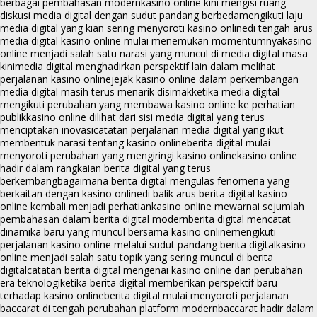
berbagai pembahasan modern
kasino online kini mengisi ruang
diskusi media digital dengan sudut pandang berbeda
mengikuti laju
media digital yang kian sering menyoroti kasino online
di tengah arus
media digital kasino online mulai menemukan momentumnya
kasino
online menjadi salah satu narasi yang muncul di media digital masa
kini
media digital menghadirkan perspektif lain dalam melihat
perjalanan kasino online
jejak kasino online dalam perkembangan
media digital masih terus menarik disimak
ketika media digital
mengikuti perubahan yang membawa kasino online ke perhatian
publik
kasino online dilihat dari sisi media digital yang terus
menciptakan inovasi
catatan perjalanan media digital yang ikut
membentuk narasi tentang kasino online
berita digital mulai
menyoroti perubahan yang mengiringi kasino online
kasino online
hadir dalam rangkaian berita digital yang terus
berkembang
bagaimana berita digital mengulas fenomena yang
berkaitan dengan kasino online
di balik arus berita digital kasino
online kembali menjadi perhatian
kasino online mewarnai sejumlah
pembahasan dalam berita digital modern
berita digital mencatat
dinamika baru yang muncul bersama kasino online
mengikuti
perjalanan kasino online melalui sudut pandang berita digital
kasino
online menjadi salah satu topik yang sering muncul di berita
digital
catatan berita digital mengenai kasino online dan perubahan
era teknologi
ketika berita digital memberikan perspektif baru
terhadap kasino online
berita digital mulai menyoroti perjalanan
baccarat di tengah perubahan platform modern
baccarat hadir dalam