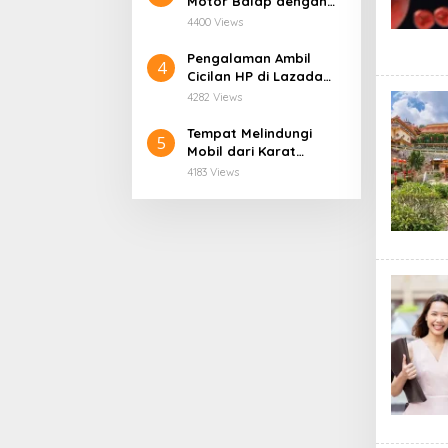
Motor Balap dengan
Kredit Tanpa Agunan
4400 Views
Pengalaman Ambil
4
Cicilan HP di Lazada
Pakai Kredivo, Mudah
4282 Views
dan Praktis untuk
Semua Kalangan
Tempat Melindungi
5
Mobil dari Karat
Terbaik
4183 Views