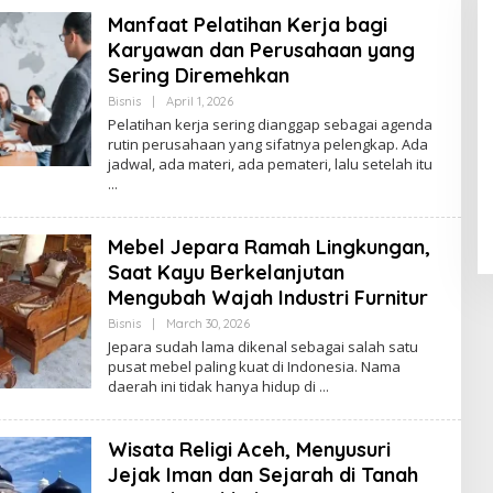
Manfaat Pelatihan Kerja bagi
Karyawan dan Perusahaan yang
Sering Diremehkan
By
Bisnis
|
April 1, 2026
Admin
Pelatihan kerja sering dianggap sebagai agenda
rutin perusahaan yang sifatnya pelengkap. Ada
jadwal, ada materi, ada pemateri, lalu setelah itu
Mebel Jepara Ramah Lingkungan,
Saat Kayu Berkelanjutan
Mengubah Wajah Industri Furnitur
By
Bisnis
|
March 30, 2026
Admin
Jepara sudah lama dikenal sebagai salah satu
pusat mebel paling kuat di Indonesia. Nama
daerah ini tidak hanya hidup di
Wisata Religi Aceh, Menyusuri
Jejak Iman dan Sejarah di Tanah