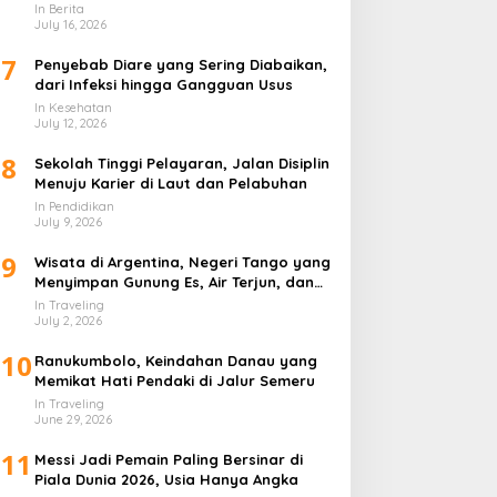
In Berita
July 16, 2026
7
Penyebab Diare yang Sering Diabaikan,
dari Infeksi hingga Gangguan Usus
In Kesehatan
July 12, 2026
8
Sekolah Tinggi Pelayaran, Jalan Disiplin
Menuju Karier di Laut dan Pelabuhan
In Pendidikan
July 9, 2026
9
Wisata di Argentina, Negeri Tango yang
Menyimpan Gunung Es, Air Terjun, dan
Kota Penuh Warna
In Traveling
July 2, 2026
10
Ranukumbolo, Keindahan Danau yang
Memikat Hati Pendaki di Jalur Semeru
In Traveling
June 29, 2026
11
Messi Jadi Pemain Paling Bersinar di
Piala Dunia 2026, Usia Hanya Angka