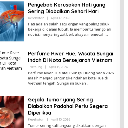
Penyebab Kerusakan Hati yang
Sering Diabaikan Sehari Hari
By
Kesehatan
|
April 17, 2026
Admin
Hati adalah salah satu organ yang paling sibuk
bekerja di dalam tubuh. Ia membantu mengolah
nutrisi, menyaring zat berbahaya, memecah
Perfume River Hue, Wisata Sungai
Indah Di Kota Bersejarah Vietnam
By
Traveling
|
April 13, 2026
Admin
Perfume River Hue atau Sungai Huong pada 2026
masih menjadi jantung keindahan kota Hue di
Vietnam tengah. Sungai ini bukan
Gejala Tumor yang Sering
Diabaikan Padahal Perlu Segera
Diperiksa
By
Kesehatan
|
April 10, 2026
Admin
Tumor sering kali langsung dikaitkan dengan