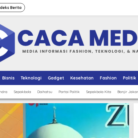
ndeks Berita
Bisnis
Teknologi
Gadget
Kesehatan
Fashion
Politik
ndra
Sepakbola
Daihatsu
Partai Politik
Sepakbola Kita
Banjir Jaka