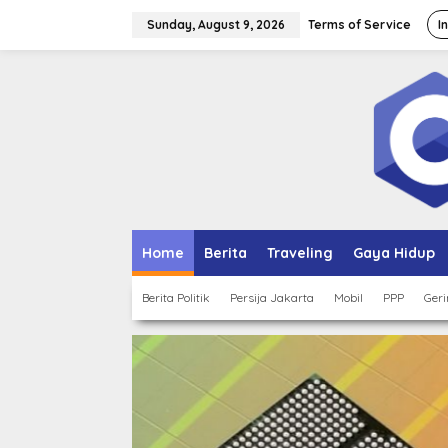
Skip
to
Sunday, August 9, 2026
Terms of Service
I
content
Home
Berita
Traveling
Gaya Hidup
Berita Politik
Persija Jakarta
Mobil
PPP
Geri