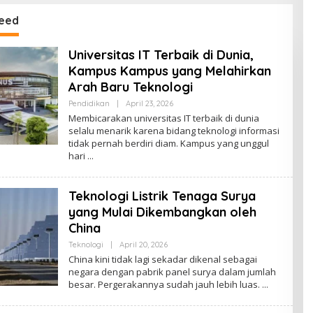
Program Gizi Masuk
Pusaran Hukum
eed
Universitas IT Terbaik di Dunia,
Kampus Kampus yang Melahirkan
Arah Baru Teknologi
By
Pendidikan
|
April 23, 2026
Admin
Membicarakan universitas IT terbaik di dunia
selalu menarik karena bidang teknologi informasi
tidak pernah berdiri diam. Kampus yang unggul
hari
Teknologi Listrik Tenaga Surya
yang Mulai Dikembangkan oleh
China
By
Teknologi
|
April 20, 2026
Admin
China kini tidak lagi sekadar dikenal sebagai
negara dengan pabrik panel surya dalam jumlah
besar. Pergerakannya sudah jauh lebih luas.