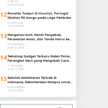
In Berita
June 23, 2026
12
Ronaldo Tumpul di Houston, Portugal
Ditahan RD Kongo pada Laga Pembuka
In Olahraga
June 19, 2026
13
Mengatasi Kutil, Kenali Penyebab,
Perawatan Aman, dan Tanda Harus ke
Dokter
In Kesehatan
June 17, 2026
14
Teknologi Gadget Terbaru Makin Pintar,
Perangkat Kecil yang Mengubah Cara
Hidup Harian
In Teknologi
June 14, 2026
15
Sekolah Kedokteran Terbaik di
Indonesia, Rekomendasi Kampus untuk
Calon Dokter
In Pendidikan
June 11, 2026