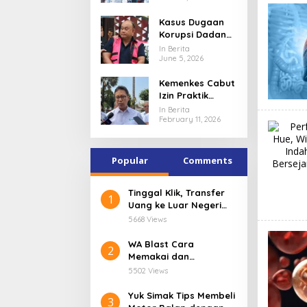
Hanya Angka
Kasus Dugaan
Korupsi Dadan
Hindayana
In Berita
Mengguncang
June 5, 2026
MBG, Program
Kemenkes Cabut
Gizi Masuk
Izin Praktik
Pusaran Hukum
Dokter Terlibat
In Berita
Kasus PPDS
February 11, 2026
Undip
Popular
Comments
Tinggal Klik, Transfer
1
Uang ke Luar Negeri
Pakai Aplikasi digibank
5668 Views
by DBS
WA Blast Cara
2
Memakai dan
Keuntungannya dalam
5502 Views
Bisnis
Yuk Simak Tips Membeli
3