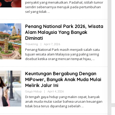
penyakit yang menakutkan. Padahal, istilah tumor
sendiri sebenarnya merujuk pada pertumbuhan
sel yang tidak
Penang National Park 2026, Wisata
Alam Malaysia Yang Banyak
Diminati
By
Traveling
|
April 7, 2026
Admin
Penang National Park masih menjadi salah satu
tujuan wisata alam Malaysia yang paling sering
disebut ketika orang mencari tempat hijau,
Keuntungan Bergabung Dengan
MiPower, Banyak Anak Muda Mulai
Melirik Jalur Ini
By
Gaya Hidup
|
April 4, 2026
Admin
Di tengah gaya hidup yang makin cepat, banyak
anak muda mulai sadar bahwa urusan keuangan
tidak bisa terus dipandang sebelah