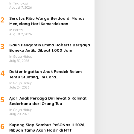
Kemerdekaan
Lapis
In Teknologi
August 7, 2026
2
Seratus Ribu Warga Berdoa di Monas
Menjelang Hari Kemerdekaan
In Berita
August 2, 2026
3
Gaun Pengantin Emma Roberts Bergaya
Boneka Antik, Dibuat 1.000 Jam
In Gaya Hidup
July 30, 2026
4
Dokter Ingatkan Anak Pendek Belum
Tentu Stunting, Ini Cara
Membedakannya
In Gaya Hidup
July 24, 2026
5
Ajari Anak Percaya Diri lewat 5 Kalimat
Sederhana dari Orang Tua
In Gaya Hidup
July 20, 2026
6
Kupang Siap Sambut PeSONas II 2026,
Ribuan Tamu Akan Hadir di NTT