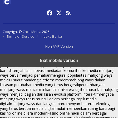
Copyright ©
Caca Media
2025
Terms of Service
Indeks Berita
Non AMP Version
mahjong ways dan cerita perubahan yang terus berkembang di
Exit mobile version
platform online
fenomena mahjong ways muncul bersama
pergeseran kebiasaan digital
mahjong ways menemukan momentum
baru di tengah laju inovasi media
dari komunitas ke media mahjong
ways terus menjadi perhatian
mengurai popularitas mahjong ways
melalui sudut pandang platform modern
mahjong ways dalam
lintasan perubahan media yang terus bergerak
perkembangan
mahjong ways mencerminkan dinamika era digital masa kini
mahjong
ways menjadi bagian dari kisah evolusi platform interaktif
mengapa
mahjong ways terus muncul dalam berbagai topik media
digital
mahjong ways dan langkah baru menyambut era teknologi
yang terus berubah
media digital mulai memberikan ruang baru bagi
kasino online di era modern
kasino online hadir dalam berbagai
percakapan seputar media digital yang terus berkembang
bagaimana