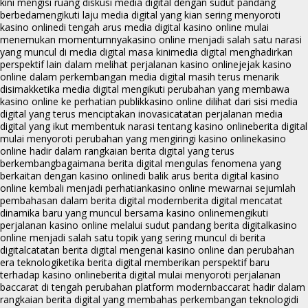
kini mengisi ruang diskusi media digital dengan sudut pandang
berbeda
mengikuti laju media digital yang kian sering menyoroti
kasino online
di tengah arus media digital kasino online mulai
menemukan momentumnya
kasino online menjadi salah satu narasi
yang muncul di media digital masa kini
media digital menghadirkan
perspektif lain dalam melihat perjalanan kasino online
jejak kasino
online dalam perkembangan media digital masih terus menarik
disimak
ketika media digital mengikuti perubahan yang membawa
kasino online ke perhatian publik
kasino online dilihat dari sisi media
digital yang terus menciptakan inovasi
catatan perjalanan media
digital yang ikut membentuk narasi tentang kasino online
berita digital
mulai menyoroti perubahan yang mengiringi kasino online
kasino
online hadir dalam rangkaian berita digital yang terus
berkembang
bagaimana berita digital mengulas fenomena yang
berkaitan dengan kasino online
di balik arus berita digital kasino
online kembali menjadi perhatian
kasino online mewarnai sejumlah
pembahasan dalam berita digital modern
berita digital mencatat
dinamika baru yang muncul bersama kasino online
mengikuti
perjalanan kasino online melalui sudut pandang berita digital
kasino
online menjadi salah satu topik yang sering muncul di berita
digital
catatan berita digital mengenai kasino online dan perubahan
era teknologi
ketika berita digital memberikan perspektif baru
terhadap kasino online
berita digital mulai menyoroti perjalanan
baccarat di tengah perubahan platform modern
baccarat hadir dalam
rangkaian berita digital yang membahas perkembangan teknologi
di