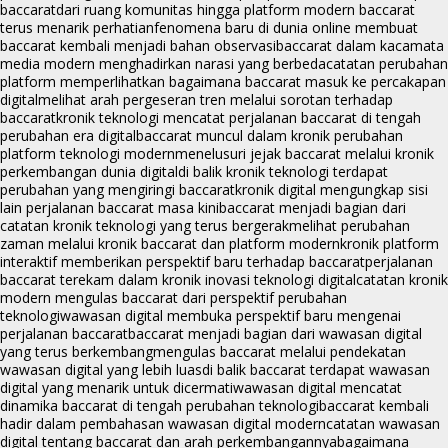
baccarat
dari ruang komunitas hingga platform modern baccarat
terus menarik perhatian
fenomena baru di dunia online membuat
baccarat kembali menjadi bahan observasi
baccarat dalam kacamata
media modern menghadirkan narasi yang berbeda
catatan perubahan
platform memperlihatkan bagaimana baccarat masuk ke percakapan
digital
melihat arah pergeseran tren melalui sorotan terhadap
baccarat
kronik teknologi mencatat perjalanan baccarat di tengah
perubahan era digital
baccarat muncul dalam kronik perubahan
platform teknologi modern
menelusuri jejak baccarat melalui kronik
perkembangan dunia digital
di balik kronik teknologi terdapat
perubahan yang mengiringi baccarat
kronik digital mengungkap sisi
lain perjalanan baccarat masa kini
baccarat menjadi bagian dari
catatan kronik teknologi yang terus bergerak
melihat perubahan
zaman melalui kronik baccarat dan platform modern
kronik platform
interaktif memberikan perspektif baru terhadap baccarat
perjalanan
baccarat terekam dalam kronik inovasi teknologi digital
catatan kronik
modern mengulas baccarat dari perspektif perubahan
teknologi
wawasan digital membuka perspektif baru mengenai
perjalanan baccarat
baccarat menjadi bagian dari wawasan digital
yang terus berkembang
mengulas baccarat melalui pendekatan
wawasan digital yang lebih luas
di balik baccarat terdapat wawasan
digital yang menarik untuk dicermati
wawasan digital mencatat
dinamika baccarat di tengah perubahan teknologi
baccarat kembali
hadir dalam pembahasan wawasan digital modern
catatan wawasan
digital tentang baccarat dan arah perkembangannya
bagaimana