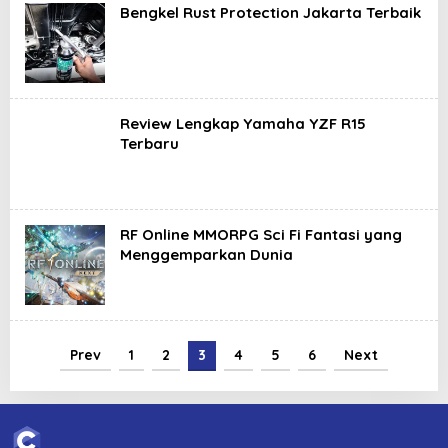
Bengkel Rust Protection Jakarta Terbaik
Review Lengkap Yamaha YZF R15
Terbaru
RF Online MMORPG Sci Fi Fantasi yang
Menggemparkan Dunia
Prev
1
2
3
4
5
6
Next