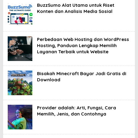
BuzzSumo Alat Utama untuk Riset
Konten dan Analisis Media Sosial
Perbedaan Web Hosting dan WordPress
Hosting, Panduan Lengkap Memilih
Layanan Terbaik untuk Website
Bisakah Minecraft Bayar Jadi Gratis di
Download
Provider adalah: Arti, Fungsi, Cara
Memilih, Jenis, dan Contohnya