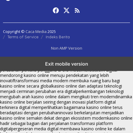
Copyright ©
Caca Media
2025
Terms of Service
Indeks Berita
Non AMP Version
kasino online menjadi bagian dari transformasi ekosistem digital
Exit mobile version
yang terus berkembang
perkembangan kasino online mencerminkan
perubahan perilaku pengguna di era modern
ekosistem digital
mendorong kasino online menuju pendekatan yang lebih
inovatif
transformasi media modern membuka ruang baru bagi
kasino online secara global
kasino online dan adaptasi teknologi
menjadi cerminan perubahan era digital
perkembangan teknologi
mengubah arah kasino online dalam mengikuti tren modern
dinamika
kasino online berjalan seiring dengan inovasi platform digital
terkini
era digital memperlihatkan bagaimana kasino online terus
beradaptasi dengan perubahan
inovasi berkelanjutan menjadikan
kasino online semakin dekat dengan ekosistem modern
kasino online
hadir sebagai bagian dari perjalanan transformasi platform
digital
pergeseran media digital membawa kasino online ke dalam