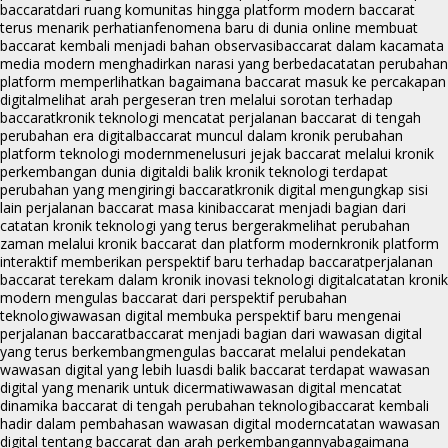
baccarat
dari ruang komunitas hingga platform modern baccarat
terus menarik perhatian
fenomena baru di dunia online membuat
baccarat kembali menjadi bahan observasi
baccarat dalam kacamata
media modern menghadirkan narasi yang berbeda
catatan perubahan
platform memperlihatkan bagaimana baccarat masuk ke percakapan
digital
melihat arah pergeseran tren melalui sorotan terhadap
baccarat
kronik teknologi mencatat perjalanan baccarat di tengah
perubahan era digital
baccarat muncul dalam kronik perubahan
platform teknologi modern
menelusuri jejak baccarat melalui kronik
perkembangan dunia digital
di balik kronik teknologi terdapat
perubahan yang mengiringi baccarat
kronik digital mengungkap sisi
lain perjalanan baccarat masa kini
baccarat menjadi bagian dari
catatan kronik teknologi yang terus bergerak
melihat perubahan
zaman melalui kronik baccarat dan platform modern
kronik platform
interaktif memberikan perspektif baru terhadap baccarat
perjalanan
baccarat terekam dalam kronik inovasi teknologi digital
catatan kronik
modern mengulas baccarat dari perspektif perubahan
teknologi
wawasan digital membuka perspektif baru mengenai
perjalanan baccarat
baccarat menjadi bagian dari wawasan digital
yang terus berkembang
mengulas baccarat melalui pendekatan
wawasan digital yang lebih luas
di balik baccarat terdapat wawasan
digital yang menarik untuk dicermati
wawasan digital mencatat
dinamika baccarat di tengah perubahan teknologi
baccarat kembali
hadir dalam pembahasan wawasan digital modern
catatan wawasan
digital tentang baccarat dan arah perkembangannya
bagaimana