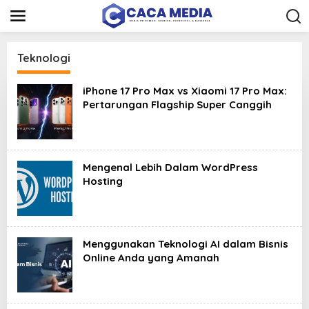
S
k
i
p
t
Teknologi
o
c
iPhone 17 Pro Max vs Xiaomi 17 Pro Max:
o
n
Pertarungan Flagship Super Canggih
t
e
n
t
Mengenal Lebih Dalam WordPress
Hosting
Menggunakan Teknologi AI dalam Bisnis
Online Anda yang Amanah