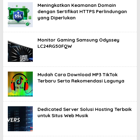
Meningkatkan Keamanan Domain
dengan Sertifikat HTTPS Perlindungan
yang Diperlukan
Monitor Gaming Samsung Odyssey
LC24RG50FQW
Mudah Cara Download MP3 TikTok
Terbaru Serta Rekomendasi Lagunya
Dedicated Server Solusi Hosting Terbaik
untuk Situs Web Musik