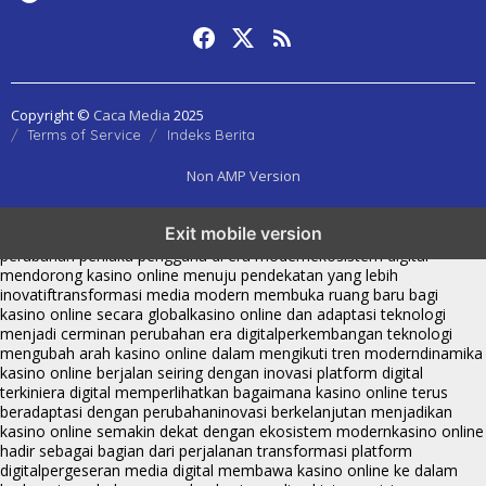
Copyright ©
Caca Media
2025
Terms of Service
Indeks Berita
Non AMP Version
kasino online menjadi bagian dari transformasi ekosistem digital
Exit mobile version
yang terus berkembang
perkembangan kasino online mencerminkan
perubahan perilaku pengguna di era modern
ekosistem digital
mendorong kasino online menuju pendekatan yang lebih
inovatif
transformasi media modern membuka ruang baru bagi
kasino online secara global
kasino online dan adaptasi teknologi
menjadi cerminan perubahan era digital
perkembangan teknologi
mengubah arah kasino online dalam mengikuti tren modern
dinamika
kasino online berjalan seiring dengan inovasi platform digital
terkini
era digital memperlihatkan bagaimana kasino online terus
beradaptasi dengan perubahan
inovasi berkelanjutan menjadikan
kasino online semakin dekat dengan ekosistem modern
kasino online
hadir sebagai bagian dari perjalanan transformasi platform
digital
pergeseran media digital membawa kasino online ke dalam