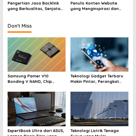
v
Pengertian Jasa Backlink
Penulis Konten Website
yang Berkualitas, Senjata
yang Menginspirasi dan
i
Rahasia Website untuk
Menarik, Kunci Sukses Dunia
g
Bersaing di Mesin Pencari
Digital
Don't Miss
a
t
i
o
n
Samsung Pamer V10
Teknologi Gadget Terbaru
Bonding V NAND, Chip
Makin Pintar, Perangkat
Memori Tembus Lebih dari
Kecil yang Mengubah Cara
400 Lapis
Hidup Harian
ExpertBook Ultra dari ASUS,
Teknologi Listrik Tenaga
Laptop Bisnis Tipis yang
Surya yang Mulai