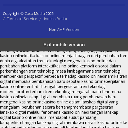
Copyright ©
Caca Media
2025
Terms of Service
Indeks Berita
Non AMP Version
tren teknologi membawa kasino online ke dalam perbincangan baru
Exit mobile version
di era modern
kasino online muncul seiring pergeseran tren platform
teknologi
melihat arah tren teknologi yang mengiringi perjalanan
kasino online
ketika kasino online menjadi bagian dari perubahan tren
dunia digital
catatan tren teknologi mengenai kasino online dan
perubahan platform interaktif
kasino online kembali disorot dalam
perkembangan tren teknologi masa kini
bagaimana tren teknologi
memberikan perspektif berbeda terhadap kasino online
dinamika tren
digital membuka pembahasan baru seputar kasino online
perjalanan
kasino online terlihat di tengah pergeseran tren teknologi
modern
sorotan terbaru tren teknologi mengarah pada fenomena
kasino online
lanskap digital membuka ruang pembahasan baru
mengenai kasino online
kasino online dalam lanskap digital yang
mengalami perubahan secara bertahap
membaca pergeseran
lanskap digital melalui fenomena kasino online
di tengah lanskap
digital kasino online mulai mendapat sudut pandang
baru
perkembangan lanskap digital membawa narasi kasino online ke
arah berbeda
kasino online menjadi bagian dari dinamika lanskap