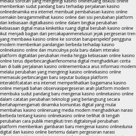
melalui sorotan yang mengiringi kasino online
ruang diskusi online
memberikan sudut pandang baru terhadap perjalanan kasino
online
dinamika era internet membuat pembahasan kasino online
semakin beragam
melihat kasino online dari sisi perubahan platform
dan kebiasaan digital
kasino online dalam bingkai perubahan
kebiasaan digital masa kini
ketika ruang digital berubah kasino online
ikut menjadi bagian dari percakapan
menelusuri jejak pergeseran tren
yang membawa kasino online ke sorotan baru
perspektif pengguna
modern memberikan pandangan berbeda terhadap kasino
online
kasino online dan munculnya pola baru dalam interaksi
platform digital
dari perubahan media hingga kebiasaan online kasino
online terus diperbincangkan
fenomena digital menghadirkan cerita
lain di balik perjalanan kasino online
membaca arus informasi modern
melalui perubahan yang mengiringi kasino online
kasino online
memasuki perbincangan baru seputar budaya platform
interaktif
catatan era internet memperlihatkan bagaimana kasino
online menjadi bahan observasi
pergeseran arah platform modern
membuka sudut pandang baru mengenai kasino online
kasino online
dalam catatan perubahan teknologi yang berlangsung secara
bertahap
mengamati dinamika komunitas digital yang mulai
membahas kasino online
ruang media modern menghadirkan narasi
berbeda tentang kasino online
kasino online terlihat di tengah
perubahan cara publik mengikuti tren digital
sinyal perubahan
platform memberikan gambaran baru mengenai kasino online
dunia
digital dan kasino online bertemu dalam pergeseran narasi