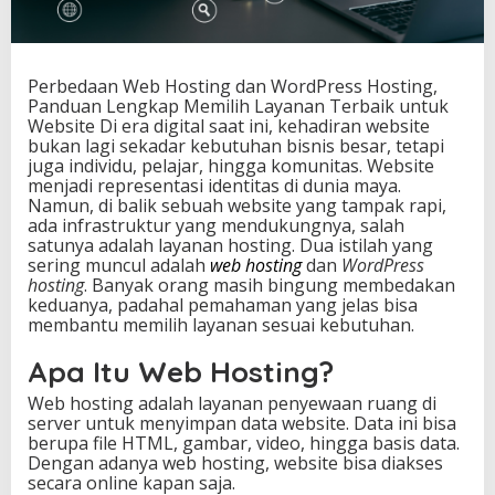
n
W
o
r
Perbedaan Web Hosting dan WordPress Hosting,
d
Panduan Lengkap Memilih Layanan Terbaik untuk
P
Website Di era digital saat ini, kehadiran website
r
bukan lagi sekadar kebutuhan bisnis besar, tetapi
e
juga individu, pelajar, hingga komunitas. Website
s
menjadi representasi identitas di dunia maya.
s
Namun, di balik sebuah website yang tampak rapi,
H
ada infrastruktur yang mendukungnya, salah
o
satunya adalah layanan hosting. Dua istilah yang
s
sering muncul adalah
web hosting
dan
WordPress
t
hosting
. Banyak orang masih bingung membedakan
i
keduanya, padahal pemahaman yang jelas bisa
n
membantu memilih layanan sesuai kebutuhan.
g
,
Apa Itu Web Hosting?
P
a
Web hosting adalah layanan penyewaan ruang di
n
server untuk menyimpan data website. Data ini bisa
d
berupa file HTML, gambar, video, hingga basis data.
u
Dengan adanya web hosting, website bisa diakses
a
secara online kapan saja.
n