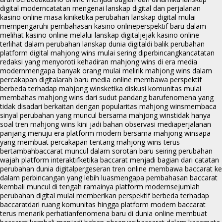
digital modern
catatan mengenai lanskap digital dan perjalanan
kasino online masa kini
ketika perubahan lanskap digital mulai
mempengaruhi pembahasan kasino online
perspektif baru dalam
melihat kasino online melalui lanskap digital
jejak kasino online
terlihat dalam perubahan lanskap dunia digital
di balik perubahan
platform digital mahjong wins mulai sering diperbincangkan
catatan
redaksi yang menyoroti kehadiran mahjong wins di era media
modern
mengapa banyak orang mulai melirik mahjong wins dalam
percakapan digital
arah baru media online membawa perspektif
berbeda terhadap mahjong wins
ketika diskusi komunitas mulai
membahas mahjong wins dari sudut pandang baru
fenomena yang
tidak disadari berkaitan dengan popularitas mahjong wins
membaca
sinyal perubahan yang muncul bersama mahjong wins
tidak hanya
soal tren mahjong wins kini jadi bahan observasi media
perjalanan
panjang menuju era platform modern bersama mahjong wins
apa
yang membuat percakapan tentang mahjong wins terus
bertambah
baccarat muncul dalam sorotan baru seiring perubahan
wajah platform interaktif
ketika baccarat menjadi bagian dari catatan
perubahan dunia digital
pergeseran tren online membawa baccarat ke
dalam perbincangan yang lebih luas
mengapa pembahasan baccarat
kembali muncul di tengah ramainya platform modern
sejumlah
perubahan digital mulai memberikan perspektif berbeda terhadap
baccarat
dari ruang komunitas hingga platform modern baccarat
terus menarik perhatian
fenomena baru di dunia online membuat