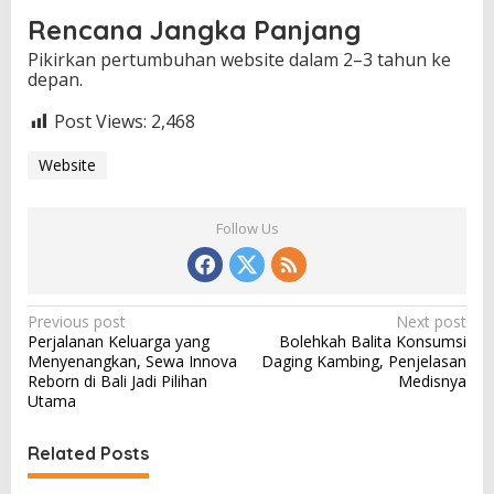
Rencana Jangka Panjang
Pikirkan pertumbuhan website dalam 2–3 tahun ke
depan.
Post Views:
2,468
Website
Follow Us
P
Previous post
Next post
Perjalanan Keluarga yang
Bolehkah Balita Konsumsi
o
Menyenangkan, Sewa Innova
Daging Kambing, Penjelasan
s
Reborn di Bali Jadi Pilihan
Medisnya
Utama
t
n
Related Posts
a