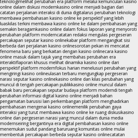
teknologi
melihat perubahan era platform melalui kemunculan kasino
online dalam diskusi modern
kasino online menjadi bagian dari
catatan perjalanan interaksi di dunia digital
arus perubahan teknologi
membawa pembahasan kasino online ke perspektif yang lebih
luas
kilas terkini membawa kasino online ke dalam pembahasan yang
semakin beragam
kasino online dalam fokus laporan yang menyoroti
perubahan platform modern
catatan redaksi mengulas pergeseran
percakapan seputar kasino online
kabar platform mengangkat sisi
berbeda dari perjalanan kasino online
sorotan pekan ini mencatat
fenomena baru yang berkaitan dengan kasino online
cara kasino
online masuk dalam tajuk yang membahas perubahan era
interaktif
laporan khusus melihat dinamika kasino online dari
perspektif platform modern
fokus harian menelusuri perubahan yang
mengiringi kasino online
ulasan terbaru mengungkap pergeseran
narasi seputar kasino online
kasino online dan kilas perubahan yang
muncul di tengah percakapan publik
kasino online muncul dalam
babak baru percakapan seputar budaya platform modern
di tengah
perubahan informasi digital kasino online menjadi bahan
pengamatan baru
sisi lain perkembangan platform menghadirkan
pembahasan mengenai kasino online
menilik perubahan gaya
interaksi yang turut membawa kasino online ke ruang diskusi
kasino
online dan pergeseran narasi yang muncul dalam dunia media
modern
seiring bergantinya era digital pembahasan kasino online
menemukan sudut pandang baru
ruang komunitas online mulai
membentuk percakapan berbeda seputar kasino online
catatan