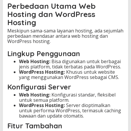
b
Perbedaan Utama Web
a
i
Hosting dan WordPress
k
Hosting
u
n
Meskipun sama-sama layanan hosting, ada sejumlah
t
perbedaan mendasar antara web hosting dan
u
WordPress hosting.
k
W
Lingkup Penggunaan
e
b
Web Hosting:
Bisa digunakan untuk berbagai
s
jenis platform, tidak terbatas pada WordPress.
i
WordPress Hosting:
Khusus untuk website
t
yang menggunakan WordPress sebagai CMS.
e
Konfigurasi Server
Web Hosting:
Konfigurasi standar, fleksibel
untuk semua platform.
WordPress Hosting:
Server dioptimalkan
untuk performa WordPress, termasuk caching
bawaan dan update otomatis.
Fitur Tambahan