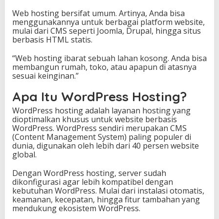
L
Web hosting bersifat umum. Artinya, Anda bisa
e
menggunakannya untuk berbagai platform website,
n
mulai dari CMS seperti Joomla, Drupal, hingga situs
g
berbasis HTML statis.
k
a
“Web hosting ibarat sebuah lahan kosong. Anda bisa
p
membangun rumah, toko, atau apapun di atasnya
M
sesuai keinginan.”
e
m
Apa Itu WordPress Hosting?
i
l
WordPress hosting adalah layanan hosting yang
i
dioptimalkan khusus untuk website berbasis
h
WordPress. WordPress sendiri merupakan CMS
L
(Content Management System) paling populer di
a
dunia, digunakan oleh lebih dari 40 persen website
y
global.
a
n
Dengan WordPress hosting, server sudah
a
dikonfigurasi agar lebih kompatibel dengan
n
kebutuhan WordPress. Mulai dari instalasi otomatis,
T
keamanan, kecepatan, hingga fitur tambahan yang
e
mendukung ekosistem WordPress.
r