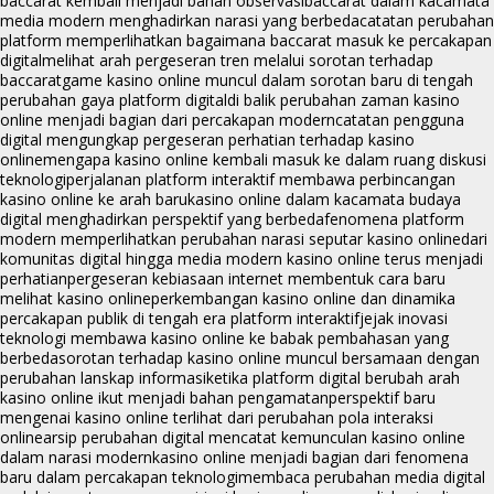
baccarat kembali menjadi bahan observasi
baccarat dalam kacamata
media modern menghadirkan narasi yang berbeda
catatan perubahan
platform memperlihatkan bagaimana baccarat masuk ke percakapan
digital
melihat arah pergeseran tren melalui sorotan terhadap
baccarat
game kasino online muncul dalam sorotan baru di tengah
perubahan gaya platform digital
di balik perubahan zaman kasino
online menjadi bagian dari percakapan modern
catatan pengguna
digital mengungkap pergeseran perhatian terhadap kasino
online
mengapa kasino online kembali masuk ke dalam ruang diskusi
teknologi
perjalanan platform interaktif membawa perbincangan
kasino online ke arah baru
kasino online dalam kacamata budaya
digital menghadirkan perspektif yang berbeda
fenomena platform
modern memperlihatkan perubahan narasi seputar kasino online
dari
komunitas digital hingga media modern kasino online terus menjadi
perhatian
pergeseran kebiasaan internet membentuk cara baru
melihat kasino online
perkembangan kasino online dan dinamika
percakapan publik di tengah era platform interaktif
jejak inovasi
teknologi membawa kasino online ke babak pembahasan yang
berbeda
sorotan terhadap kasino online muncul bersamaan dengan
perubahan lanskap informasi
ketika platform digital berubah arah
kasino online ikut menjadi bahan pengamatan
perspektif baru
mengenai kasino online terlihat dari perubahan pola interaksi
online
arsip perubahan digital mencatat kemunculan kasino online
dalam narasi modern
kasino online menjadi bagian dari fenomena
baru dalam percakapan teknologi
membaca perubahan media digital