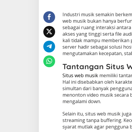
Industri musik semakin berkemb
web musik bukan hanya berfung
sebagai ruang interaksi antara
akses yang tinggi serta file au
kali tidak mampu memberikan p
server hadir sebagai solusi ho
mengutamakan kecepatan, stabi
Tantangan Situs W
Situs web musik
memiliki tanta
Hal ini disebabkan oleh karakt
simultan dari banyak pengguna
menonton video musik secara b
mengalami down.
Selain itu, situs web musik j
streaming tanpa buffering. Kec
syarat mutlak agar pengguna be