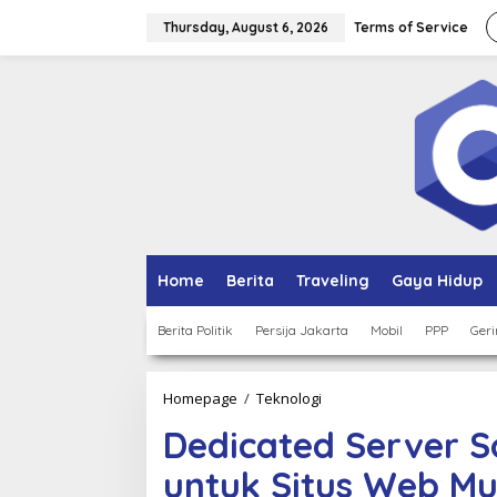
Skip
to
Thursday, August 6, 2026
Terms of Service
content
Home
Berita
Traveling
Gaya Hidup
Berita Politik
Persija Jakarta
Mobil
PPP
Geri
Dedicated
Homepage
/
Teknologi
Server
Dedicated Server So
Solusi
Hosting
untuk Situs Web Mu
Terbaik