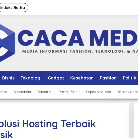
Indeks Berita
Bisnis
Teknologi
Gadget
Kesehatan
Fashion
Politik
ndra
Sepakbola
Daihatsu
Partai Politik
Sepakbola Kita
Banjir Jaka
lusi Hosting Terbaik
sik