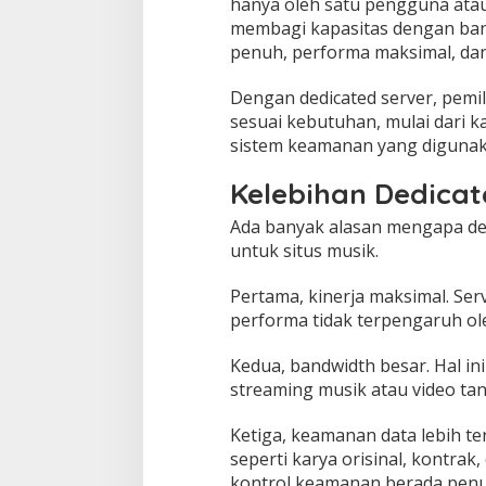
hanya oleh satu pengguna atau
membagi kapasitas dengan ban
penuh, performa maksimal, dan f
Dengan dedicated server, pemil
sesuai kebutuhan, mulai dari 
sistem keamanan yang digunak
Kelebihan Dedicat
Ada banyak alasan mengapa ded
untuk situs musik.
Pertama, kinerja maksimal. Se
performa tidak terpengaruh ole
Kedua, bandwidth besar. Hal 
streaming musik atau video ta
Ketiga, keamanan data lebih te
seperti karya orisinal, kontra
kontrol keamanan berada penuh