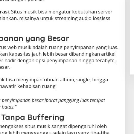
rasi
. Situs musik bisa mengatur kebutuhan server
jalankan, misalnya untuk streaming audio lossless
panan yang Besar
tus web musik adalah ruang penyimpanan yang luas.
an kapasitas jauh lebih besar dibandingkan artikel
ver hadir dengan opsi penyimpanan hingga terabyte,
esar.
sik bisa menyimpan ribuan album, single, hingga
hawatir kehabisan ruang.
as penyimpanan besar ibarat panggung luas tempat
 batas.”
 Tanpa Buffering
ngakses situs musik sangat dipengaruhi oleh
yang lebih mengganggu selain lagu yang tiba-tiba