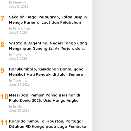
In Kesehatan
July 12, 2026
7
Sekolah Tinggi Pelayaran, Jalan Disiplin
Menuju Karier di Laut dan Pelabuhan
In Pendidikan
July 9, 2026
8
Wisata di Argentina, Negeri Tango yang
Menyimpan Gunung Es, Air Terjun, dan
Kota Penuh Warna
In Traveling
July 2, 2026
9
Ranukumbolo, Keindahan Danau yang
Memikat Hati Pendaki di Jalur Semeru
In Traveling
June 29, 2026
10
Messi Jadi Pemain Paling Bersinar di
Piala Dunia 2026, Usia Hanya Angka
In Berita
June 23, 2026
11
Ronaldo Tumpul di Houston, Portugal
Ditahan RD Kongo pada Laga Pembuka