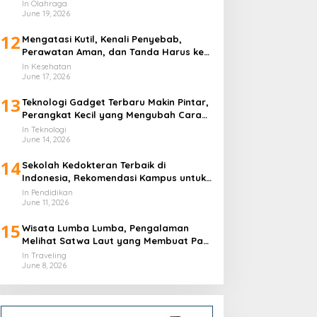
In Olahraga
June 19, 2026
12
Mengatasi Kutil, Kenali Penyebab,
Perawatan Aman, dan Tanda Harus ke
Dokter
In Kesehatan
June 17, 2026
13
Teknologi Gadget Terbaru Makin Pintar,
Perangkat Kecil yang Mengubah Cara
Hidup Harian
In Teknologi
June 14, 2026
14
Sekolah Kedokteran Terbaik di
Indonesia, Rekomendasi Kampus untuk
Calon Dokter
In Pendidikan
June 11, 2026
15
Wisata Lumba Lumba, Pengalaman
Melihat Satwa Laut yang Membuat Pagi
Terasa Berbeda
In Traveling
June 8, 2026