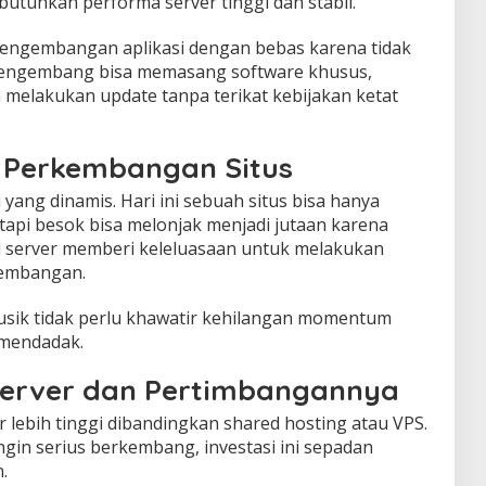
butuhkan performa server tinggi dan stabil.
engembangan aplikasi dengan bebas karena tidak
 pengembang bisa memasang software khusus,
melakukan update tanpa terikat kebijakan ketat
k Perkembangan Situs
 yang dinamis. Hari ini sebuah situs bisa hanya
tapi besok bisa melonjak menjadi jutaan karena
ed server memberi keleluasaan untuk melakukan
kembangan.
s musik tidak perlu khawatir kehilangan momentum
 mendadak.
Server dan Pertimbangannya
 lebih tinggi dibandingkan shared hosting atau VPS.
gin serius berkembang, investasi ini sepadan
.