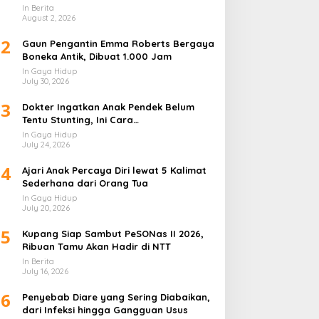
In Berita
August 2, 2026
2
Gaun Pengantin Emma Roberts Bergaya
Boneka Antik, Dibuat 1.000 Jam
In Gaya Hidup
July 30, 2026
3
Dokter Ingatkan Anak Pendek Belum
Tentu Stunting, Ini Cara
Membedakannya
In Gaya Hidup
July 24, 2026
4
Ajari Anak Percaya Diri lewat 5 Kalimat
Sederhana dari Orang Tua
In Gaya Hidup
July 20, 2026
5
Kupang Siap Sambut PeSONas II 2026,
Ribuan Tamu Akan Hadir di NTT
In Berita
July 16, 2026
6
Penyebab Diare yang Sering Diabaikan,
dari Infeksi hingga Gangguan Usus