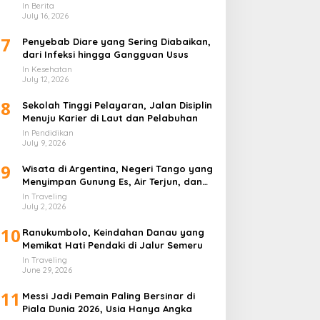
In Berita
July 16, 2026
7
Penyebab Diare yang Sering Diabaikan,
dari Infeksi hingga Gangguan Usus
In Kesehatan
July 12, 2026
8
Sekolah Tinggi Pelayaran, Jalan Disiplin
Menuju Karier di Laut dan Pelabuhan
In Pendidikan
July 9, 2026
9
Wisata di Argentina, Negeri Tango yang
Menyimpan Gunung Es, Air Terjun, dan
Kota Penuh Warna
In Traveling
July 2, 2026
10
Ranukumbolo, Keindahan Danau yang
Memikat Hati Pendaki di Jalur Semeru
In Traveling
June 29, 2026
11
Messi Jadi Pemain Paling Bersinar di
Piala Dunia 2026, Usia Hanya Angka