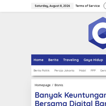
Skip
to
Saturday, August 8, 2026
Terms of Service
content
Home
Berita
Traveling
Gaya Hidup
Berita Politik
Persija Jakarta
Mobil
PPP
Geri
Banyak
Homepage
/
Bisnis
Keuntungan
Banyak Keuntungan 
Aplikasi
Kartu
Bersama Digital Ba
Kredit