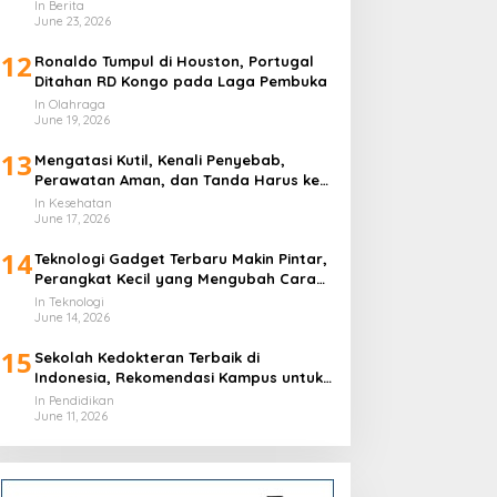
In Berita
June 23, 2026
12
Ronaldo Tumpul di Houston, Portugal
Ditahan RD Kongo pada Laga Pembuka
In Olahraga
June 19, 2026
13
Mengatasi Kutil, Kenali Penyebab,
Perawatan Aman, dan Tanda Harus ke
Dokter
In Kesehatan
June 17, 2026
14
Teknologi Gadget Terbaru Makin Pintar,
Perangkat Kecil yang Mengubah Cara
Hidup Harian
In Teknologi
June 14, 2026
15
Sekolah Kedokteran Terbaik di
Indonesia, Rekomendasi Kampus untuk
Calon Dokter
In Pendidikan
June 11, 2026