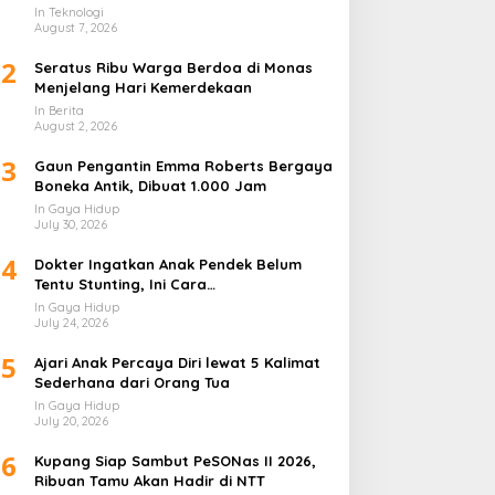
Lapis
In Teknologi
August 7, 2026
2
Seratus Ribu Warga Berdoa di Monas
Menjelang Hari Kemerdekaan
In Berita
August 2, 2026
3
Gaun Pengantin Emma Roberts Bergaya
Boneka Antik, Dibuat 1.000 Jam
In Gaya Hidup
July 30, 2026
4
Dokter Ingatkan Anak Pendek Belum
Tentu Stunting, Ini Cara
Membedakannya
In Gaya Hidup
July 24, 2026
5
Ajari Anak Percaya Diri lewat 5 Kalimat
Sederhana dari Orang Tua
In Gaya Hidup
July 20, 2026
6
Kupang Siap Sambut PeSONas II 2026,
Ribuan Tamu Akan Hadir di NTT