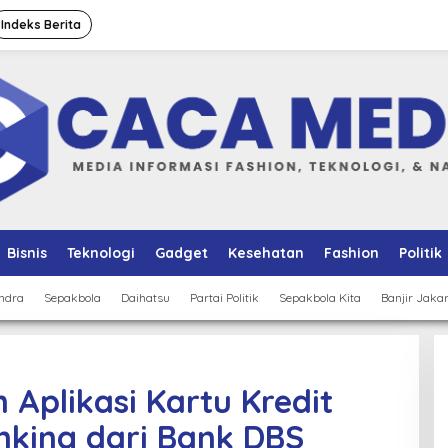
Indeks Berita
Bisnis
Teknologi
Gadget
Kesehatan
Fashion
Politik
ndra
Sepakbola
Daihatsu
Partai Politik
Sepakbola Kita
Banjir Jaka
Aplikasi Kartu Kredit
nking dari Bank DBS