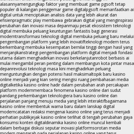
alasannya
mengungkap faktor yang membuat game pgsoft tetap
populer di kalangan penggemar game digital
pgsoft memanfaatkan ai
digital untuk menciptakan analisis data yang lebih akurat dan
efisien
pragmatic play membawa gebrakan digital yang menginspirasi
perubahan dan inovasi masa depan
maju pesat ekosistem teknologi
digital membuka peluang keuntungan fantastis bagi generasi
modern
transformasi teknologi digital membuka peluang baru melalui
pengembangan platform yang lebih inovatif
teknologi modern terus
berkembang membuka kesempatan bernilai tinggi dengan hasil yang
menjanjikan
strategi pengembangan platform digital menjadi fondasi
utama dalam menghadirkan inovasi berkelanjutan
robot berbasis ai
mulai mengambil peran penting dalam membangun kota pintar masa
depan
revolusi teknologi masa kini menghadirkan peluang
menguntungkan dengan potensi hasil maksimal
topik baru kasino
online menjadi yang kian sering mengisi ruang pembahasan media
digital
ketika kasino online hadir dalam perubahan arah percakapan
platform modern
membaca fenomena kasino online dari sudut
pandang perkembangan teknologi
era baru kasino online dan
perjalanan panjang menuju media yang lebih interaktif
bagaimana
kasino online membentuk warna baru dalam lanskap digital
modern
catatan redaksi mengenai kasino online yang terus menjadi
perhatian publik
jejak kasino online terlihat di tengah perubahan gaya
konsumsi konten digital
dinamika kasino online muncul kembali
dalam berbagai diskusi seputar inovasi platform
sorotan media
modern mengarah pada perjalanan kasino online yang terus