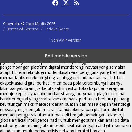
Copyright ©
Caca Media
2025
Terms of Service
Indeks Berita
Non AMP Version
transformasi digital pragmatic play menjadi inspirasi baru dalam
Exit mobile version
menghadirkan inovasi berkualitas
ai digital menjadi kunci analisis data
pgsoft yang lebih adaptif dan berkinerja tinggi
arah baru
pengembangan platform digital mendorong inovasi yang semakin
adaptif di era teknologi modern
kisah viral pengguna yang berhasil
memanfaatkan teknologi digital hingga mendapatkan hasil di luar
ekspektasi
ai digital berhasil membaca pola tersembunyi hasilnya
bikin banyak orang terkejut
kisah investor toko baju dari keraguan
menuju kepercayaan diri berkat strategi pragmatic play
fenomena
karakter digital yang viral sukses menarik perhatian berburu peluang
keuntungan maksimal
kecerdasan buatan dan masa depan teknologi
inovasi yang mengubah cara kita hidup
kemajuan platform digital
menjadi penggerak utama inovasi di tengah persaingan teknologi
global
artificial intelligence hadir untuk mengoptimalkan analisis data
mahjong dan meningkatkan produktivitas
mengapa ai digital semakin
diandalkan untuk menganalisis peluang bernilai tinggi ini