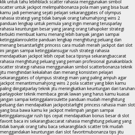
klik untuk tahu lebih
black scatter rahasia menggunakan simbol
scatter untuk jackpot melimpah
bonanza pola main yang bisa buat
kamu jadi pemenang sejati pelajari sekarang
gates of olympus
rahasia strategi yang tidak banyak orang tahu
mahjong wins 2
panduan lengkap untuk pemula yang ingin menang terus
parlay
rahasia keuntungan besar yang jarang orang tahu
poker strategi
terbukti membuat kamu menang lebih banyak jangan sampai
ketinggalan
roulette panduan lengkap menghitung peluang dan
menang besar
starlight princess cara mudah meraih jackpot dari slot
ini jangan sampai ketinggalan
sugar rush strategi rahasia
mendapatkan jackpot lebih cepat baca tipsnya sekarang
baccarat
rahasia menghitung peluang yang pemain profesional gunakan
black
scatter strategi rahasia menggunakan simbol scatter
bonanza teknik
jitu menghindari kekalahan dan menang konsisten pelajari
sekarang
gates of olympus strategi main yang paling ampuh agar
jackpot menantimu
mahjong wins 2 pola scatter yang bikin kamu
paling diingat
parlay teknik jitu meningkatkan keuntungan dari taruhan
parlay
poker teknik membaca gerak lawan yang harus kamu kuasai
jangan sampai ketinggalan
roulette panduan mudah menghitung
peluang dan mendapatkan jackpot
starlight princess rahasia main slot
yang bisa bawa kamu ke jackpot melimpah jangan sampai
ketinggalan
sugar rush tips cepat mendapatkan bonus besar di slot
favorit baca ini sekarang
baccarat rahasia menghitung peluang yang
tidak banyak orang tahu baca sekarang
black scatter trik mudah
menggandakan keuntungan dari slot favoritmu
bonanza tips jitu