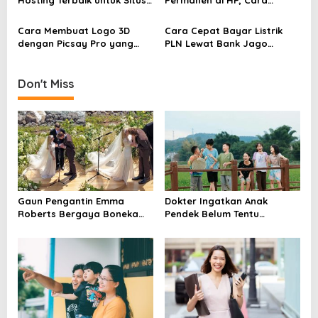
i
Web Musik
Mengembalikan dengan
Tepat
o
Cara Membuat Logo 3D
Cara Cepat Bayar Listrik
dengan Picsay Pro yang
PLN Lewat Bank Jago
n
Menarik dan Profesional
Praktis dan Untung
Don't Miss
Gaun Pengantin Emma
Dokter Ingatkan Anak
Roberts Bergaya Boneka
Pendek Belum Tentu
Antik, Dibuat 1.000 Jam
Stunting, Ini Cara
Membedakannya