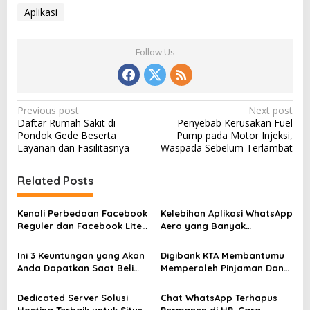
Aplikasi
Follow Us
P
Previous post
Next post
Daftar Rumah Sakit di
Penyebab Kerusakan Fuel
o
Pondok Gede Beserta
Pump pada Motor Injeksi,
s
Layanan dan Fasilitasnya
Waspada Sebelum Terlambat
t
Related Posts
n
a
Kenali Perbedaan Facebook
Kelebihan Aplikasi WhatsApp
v
Reguler dan Facebook Lite
Aero yang Banyak
Disini Sebelum Anda Memilih
Dibicarakan Pengguna 2026
i
Ini 3 Keuntungan yang Akan
Digibank KTA Membantumu
g
Anda Dapatkan Saat Beli
Memperoleh Pinjaman Dana
Pulsa Online di Family Pulsa
Mendesak
a
Dedicated Server Solusi
Chat WhatsApp Terhapus
t
Hosting Terbaik untuk Situs
Permanen di HP, Cara