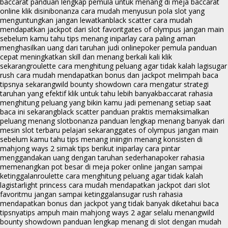
baccarat panduan lengkap pemula untuk menang di meja baccarat
online klik disini
bonanza cara mudah menyusun pola slot yang
menguntungkan jangan lewatkan
black scatter cara mudah
mendapatkan jackpot dari slot favorit
gates of olympus jangan main
sebelum kamu tahu tips menang ini
parlay cara paling aman
menghasilkan uang dari taruhan judi online
poker pemula panduan
cepat meningkatkan skill dan menang berkali kali klik
sekarang
roulette cara menghitung peluang agar tidak kalah lagi
sugar
rush cara mudah mendapatkan bonus dan jackpot melimpah baca
tipsnya sekarang
wild bounty showdown cara mengatur strategi
taruhan yang efektif klik untuk tahu lebih banyak
baccarat rahasia
menghitung peluang yang bikin kamu jadi pemenang setiap saat
baca ini sekarang
black scatter panduan praktis memaksimalkan
peluang menang slot
bonanza panduan lengkap menang banyak dari
mesin slot terbaru pelajari sekarang
gates of olympus jangan main
sebelum kamu tahu tips menang ini
ingin menang konsisten di
mahjong ways 2 simak tips berikut ini
parlay cara pintar
menggandakan uang dengan taruhan sederhana
poker rahasia
memenangkan pot besar di meja poker online jangan sampai
ketinggalan
roulette cara menghitung peluang agar tidak kalah
lagi
starlight princess cara mudah mendapatkan jackpot dari slot
favoritmu jangan sampai ketinggalan
sugar rush rahasia
mendapatkan bonus dan jackpot yang tidak banyak diketahui baca
tipsnya
tips ampuh main mahjong ways 2 agar selalu menang
wild
bounty showdown panduan lengkap menang di slot dengan mudah