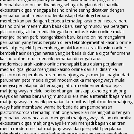
berubah
kasino online dipandang sebagai bagian dari dinamika
ekosistem digital
mengapa kasino online sering dikaitkan dengan
perubahan arah media modern
lanskap teknologi terbaru
memberikan pandangan berbeda terhadap kasino online
cara baru
kasino online menemukan babak baru seiring munculnya beragam
platform digital
dari media hingga komunitas kasino online mulai
menjadi bahan perbincangan
kisah baru kasino online mengalami
perubahan yang terus berjalan di era teknologi
melihat kasino online
melalui perspektif perkembangan platform interaktif
kasino online
kembali hadir dengan narasi yang berbeda di dunia digital
fenomena
kasino online terus menarik perhatian di tengah arus
modernisasi
arah kasino online menapaki baru dalam perjalanan
media digital global
mengulas kasino online dari sisi dinamika
platform dan perubahan zaman
mahjong ways menjadi bagian dari
perubahan peta media digital modern
ketika mahjong ways mulai
mengisi percakapan di berbagai platform online
membaca jejak
mahjong ways melalui perkembangan lanskap teknologi
mahjong
ways dan narasi baru yang muncul di era media interaktif
bagaimana
mahjong ways menarik perhatian komunitas digital modern
mahjong
ways hadir membawa warna berbeda dalam pembahasan
platform
sorotan terhadap mahjong ways kian meningkat di tengah
perubahan zaman
catatan mengenai mahjong ways dalam dinamika
ekosistem digital
mahjong ways kembali menjadi bagian dari tren
media modern
melihat mahjong ways dari perspektif perjalanan
teknologi yang terus berubah
mahjong ways dan cerita perubahan