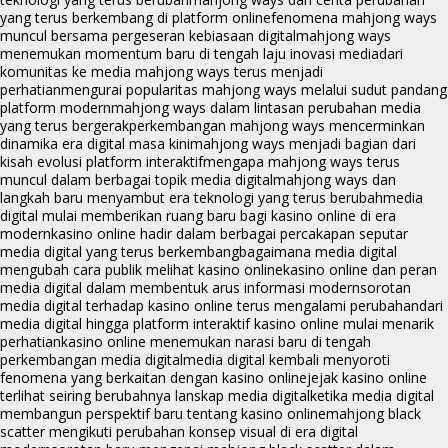
yang terus berkembang di platform online
fenomena mahjong ways
muncul bersama pergeseran kebiasaan digital
mahjong ways
menemukan momentum baru di tengah laju inovasi media
dari
komunitas ke media mahjong ways terus menjadi
perhatian
mengurai popularitas mahjong ways melalui sudut pandang
platform modern
mahjong ways dalam lintasan perubahan media
yang terus bergerak
perkembangan mahjong ways mencerminkan
dinamika era digital masa kini
mahjong ways menjadi bagian dari
kisah evolusi platform interaktif
mengapa mahjong ways terus
muncul dalam berbagai topik media digital
mahjong ways dan
langkah baru menyambut era teknologi yang terus berubah
media
digital mulai memberikan ruang baru bagi kasino online di era
modern
kasino online hadir dalam berbagai percakapan seputar
media digital yang terus berkembang
bagaimana media digital
mengubah cara publik melihat kasino online
kasino online dan peran
media digital dalam membentuk arus informasi modern
sorotan
media digital terhadap kasino online terus mengalami perubahan
dari
media digital hingga platform interaktif kasino online mulai menarik
perhatian
kasino online menemukan narasi baru di tengah
perkembangan media digital
media digital kembali menyoroti
fenomena yang berkaitan dengan kasino online
jejak kasino online
terlihat seiring berubahnya lanskap media digital
ketika media digital
membangun perspektif baru tentang kasino online
mahjong black
scatter mengikuti perubahan konsep visual di era digital