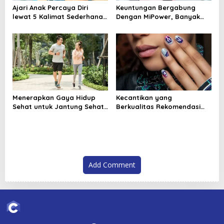
Ajari Anak Percaya Diri
Keuntungan Bergabung
lewat 5 Kalimat Sederhana
Dengan MiPower, Banyak
dari Orang Tua
Anak Muda Mulai Melirik
Jalur Ini
Menerapkan Gaya Hidup
Kecantikan yang
Sehat untuk Jantung Sehat
Berkualitas Rekomendasi
yang Lebih Kuat dan
Nail Art Terbaik Semarang
Panjang Umur
dari bycindy id
Add Comment