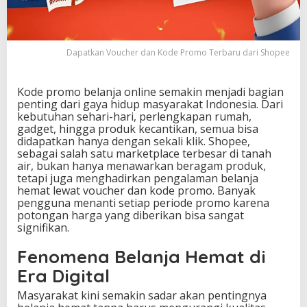
e
P
r
o
Dapatkan Voucher dan Kode Promo Terbaru dari Shopee
m
o
T
Kode promo belanja online semakin menjadi bagian
e
penting dari gaya hidup masyarakat Indonesia. Dari
r
kebutuhan sehari-hari, perlengkapan rumah,
b
gadget, hingga produk kecantikan, semua bisa
a
didapatkan hanya dengan sekali klik. Shopee,
r
sebagai salah satu marketplace terbesar di tanah
u
air, bukan hanya menawarkan beragam produk,
d
tetapi juga menghadirkan pengalaman belanja
a
hemat lewat voucher dan kode promo. Banyak
r
pengguna menanti setiap periode promo karena
i
potongan harga yang diberikan bisa sangat
S
signifikan.
h
o
Fenomena Belanja Hemat di
p
e
Era Digital
e
Masyarakat kini semakin sadar akan pentingnya