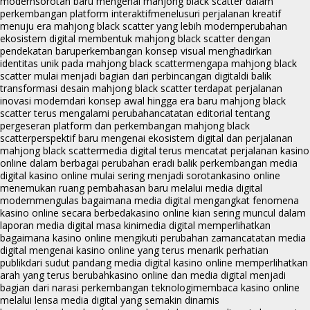
modern
sorotan baru mengenai mahjong black scatter dalam
perkembangan platform interaktif
menelusuri perjalanan kreatif
menuju era mahjong black scatter yang lebih modern
perubahan
ekosistem digital membentuk mahjong black scatter dengan
pendekatan baru
perkembangan konsep visual menghadirkan
identitas unik pada mahjong black scatter
mengapa mahjong black
scatter mulai menjadi bagian dari perbincangan digital
di balik
transformasi desain mahjong black scatter terdapat perjalanan
inovasi modern
dari konsep awal hingga era baru mahjong black
scatter terus mengalami perubahan
catatan editorial tentang
pergeseran platform dan perkembangan mahjong black
scatter
perspektif baru mengenai ekosistem digital dan perjalanan
mahjong black scatter
media digital terus mencatat perjalanan kasino
online dalam berbagai perubahan era
di balik perkembangan media
digital kasino online mulai sering menjadi sorotan
kasino online
menemukan ruang pembahasan baru melalui media digital
modern
mengulas bagaimana media digital mengangkat fenomena
kasino online secara berbeda
kasino online kian sering muncul dalam
laporan media digital masa kini
media digital memperlihatkan
bagaimana kasino online mengikuti perubahan zaman
catatan media
digital mengenai kasino online yang terus menarik perhatian
publik
dari sudut pandang media digital kasino online memperlihatkan
arah yang terus berubah
kasino online dan media digital menjadi
bagian dari narasi perkembangan teknologi
membaca kasino online
melalui lensa media digital yang semakin dinamis