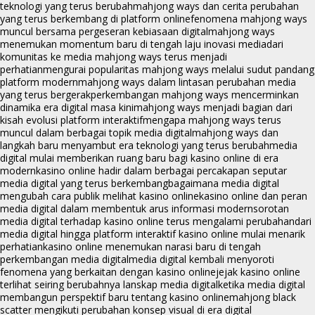
teknologi yang terus berubah
mahjong ways dan cerita perubahan
yang terus berkembang di platform online
fenomena mahjong ways
muncul bersama pergeseran kebiasaan digital
mahjong ways
menemukan momentum baru di tengah laju inovasi media
dari
komunitas ke media mahjong ways terus menjadi
perhatian
mengurai popularitas mahjong ways melalui sudut pandang
platform modern
mahjong ways dalam lintasan perubahan media
yang terus bergerak
perkembangan mahjong ways mencerminkan
dinamika era digital masa kini
mahjong ways menjadi bagian dari
kisah evolusi platform interaktif
mengapa mahjong ways terus
muncul dalam berbagai topik media digital
mahjong ways dan
langkah baru menyambut era teknologi yang terus berubah
media
digital mulai memberikan ruang baru bagi kasino online di era
modern
kasino online hadir dalam berbagai percakapan seputar
media digital yang terus berkembang
bagaimana media digital
mengubah cara publik melihat kasino online
kasino online dan peran
media digital dalam membentuk arus informasi modern
sorotan
media digital terhadap kasino online terus mengalami perubahan
dari
media digital hingga platform interaktif kasino online mulai menarik
perhatian
kasino online menemukan narasi baru di tengah
perkembangan media digital
media digital kembali menyoroti
fenomena yang berkaitan dengan kasino online
jejak kasino online
terlihat seiring berubahnya lanskap media digital
ketika media digital
membangun perspektif baru tentang kasino online
mahjong black
scatter mengikuti perubahan konsep visual di era digital