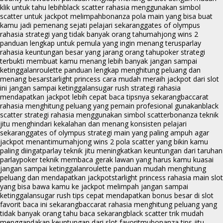
klik untuk tahu lebih
black scatter rahasia menggunakan simbol
scatter untuk jackpot melimpah
bonanza pola main yang bisa buat
kamu jadi pemenang sejati pelajari sekarang
gates of olympus
rahasia strategi yang tidak banyak orang tahu
mahjong wins 2
panduan lengkap untuk pemula yang ingin menang terus
parlay
rahasia keuntungan besar yang jarang orang tahu
poker strategi
terbukti membuat kamu menang lebih banyak jangan sampai
ketinggalan
roulette panduan lengkap menghitung peluang dan
menang besar
starlight princess cara mudah meraih jackpot dari slot
ini jangan sampai ketinggalan
sugar rush strategi rahasia
mendapatkan jackpot lebih cepat baca tipsnya sekarang
baccarat
rahasia menghitung peluang yang pemain profesional gunakan
black
scatter strategi rahasia menggunakan simbol scatter
bonanza teknik
jitu menghindari kekalahan dan menang konsisten pelajari
sekarang
gates of olympus strategi main yang paling ampuh agar
jackpot menantimu
mahjong wins 2 pola scatter yang bikin kamu
paling diingat
parlay teknik jitu meningkatkan keuntungan dari taruhan
parlay
poker teknik membaca gerak lawan yang harus kamu kuasai
jangan sampai ketinggalan
roulette panduan mudah menghitung
peluang dan mendapatkan jackpot
starlight princess rahasia main slot
yang bisa bawa kamu ke jackpot melimpah jangan sampai
ketinggalan
sugar rush tips cepat mendapatkan bonus besar di slot
favorit baca ini sekarang
baccarat rahasia menghitung peluang yang
tidak banyak orang tahu baca sekarang
black scatter trik mudah
menggandakan keuntungan dari slot favoritmu
bonanza tips jitu