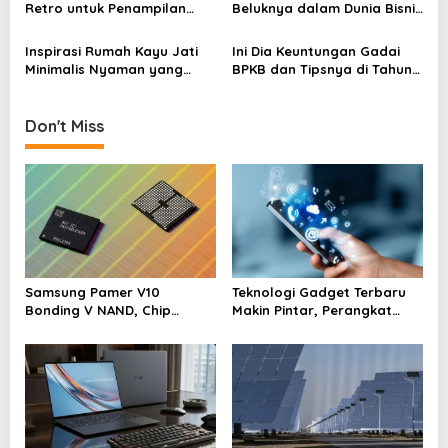
t
Retro untuk Penampilan
Beluknya dalam Dunia Bisnis
i
yang Menarik
Digital Modern
o
Inspirasi Rumah Kayu Jati
Ini Dia Keuntungan Gadai
Minimalis Nyaman yang
BPKB dan Tipsnya di Tahun
n
Semakin Diminati di 2026
2026
Don't Miss
Samsung Pamer V10
Teknologi Gadget Terbaru
Bonding V NAND, Chip
Makin Pintar, Perangkat
Memori Tembus Lebih dari
Kecil yang Mengubah Cara
400 Lapis
Hidup Harian