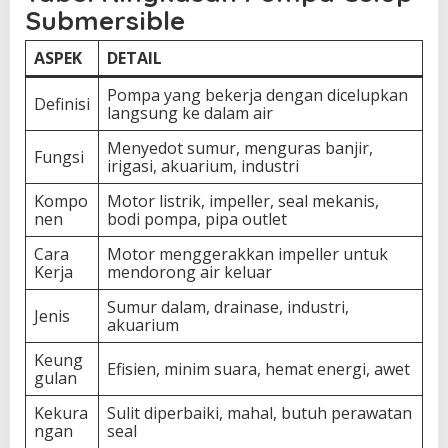
Submersible
ASPEK
DETAIL
Pompa yang bekerja dengan dicelupkan
Definisi
langsung ke dalam air
Menyedot sumur, menguras banjir,
Fungsi
irigasi, akuarium, industri
Kompo
Motor listrik, impeller, seal mekanis,
nen
bodi pompa, pipa outlet
Cara
Motor menggerakkan impeller untuk
Kerja
mendorong air keluar
Sumur dalam, drainase, industri,
Jenis
akuarium
Keung
Efisien, minim suara, hemat energi, awet
gulan
Kekura
Sulit diperbaiki, mahal, butuh perawatan
ngan
seal