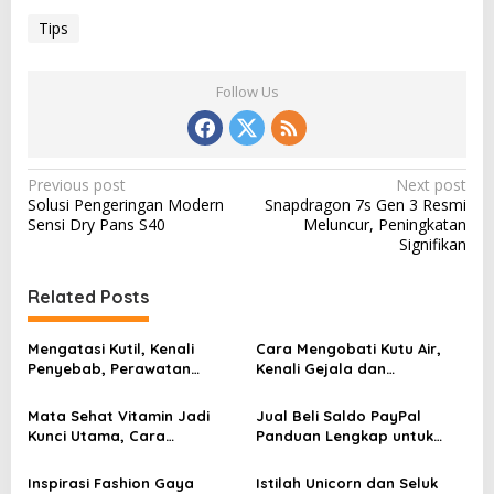
Tips
Follow Us
P
Previous post
Next post
Solusi Pengeringan Modern
Snapdragon 7s Gen 3 Resmi
o
Sensi Dry Pans S40
Meluncur, Peningkatan
s
Signifikan
t
Related Posts
n
a
Mengatasi Kutil, Kenali
Cara Mengobati Kutu Air,
v
Penyebab, Perawatan
Kenali Gejala dan
Aman, dan Tanda Harus ke
Perawatan yang Tepat
i
Dokter
Sejak Awal
Mata Sehat Vitamin Jadi
Jual Beli Saldo PayPal
g
Kunci Utama, Cara
Panduan Lengkap untuk
Sederhana Menjaga
Pemula dan Pelaku Bisnis
a
Penglihatan Tetap Tajam
Digital
Inspirasi Fashion Gaya
Istilah Unicorn dan Seluk