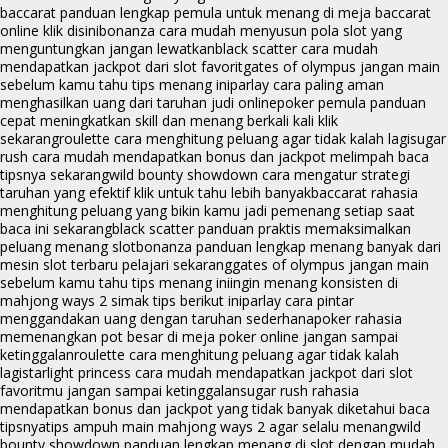
baccarat panduan lengkap pemula untuk menang di meja baccarat
online klik disini
bonanza cara mudah menyusun pola slot yang
menguntungkan jangan lewatkan
black scatter cara mudah
mendapatkan jackpot dari slot favorit
gates of olympus jangan main
sebelum kamu tahu tips menang ini
parlay cara paling aman
menghasilkan uang dari taruhan judi online
poker pemula panduan
cepat meningkatkan skill dan menang berkali kali klik
sekarang
roulette cara menghitung peluang agar tidak kalah lagi
sugar
rush cara mudah mendapatkan bonus dan jackpot melimpah baca
tipsnya sekarang
wild bounty showdown cara mengatur strategi
taruhan yang efektif klik untuk tahu lebih banyak
baccarat rahasia
menghitung peluang yang bikin kamu jadi pemenang setiap saat
baca ini sekarang
black scatter panduan praktis memaksimalkan
peluang menang slot
bonanza panduan lengkap menang banyak dari
mesin slot terbaru pelajari sekarang
gates of olympus jangan main
sebelum kamu tahu tips menang ini
ingin menang konsisten di
mahjong ways 2 simak tips berikut ini
parlay cara pintar
menggandakan uang dengan taruhan sederhana
poker rahasia
memenangkan pot besar di meja poker online jangan sampai
ketinggalan
roulette cara menghitung peluang agar tidak kalah
lagi
starlight princess cara mudah mendapatkan jackpot dari slot
favoritmu jangan sampai ketinggalan
sugar rush rahasia
mendapatkan bonus dan jackpot yang tidak banyak diketahui baca
tipsnya
tips ampuh main mahjong ways 2 agar selalu menang
wild
bounty showdown panduan lengkap menang di slot dengan mudah