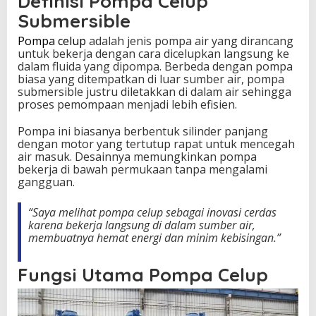
Definisi Pompa Celup
j
Submersible
a
n
Pompa celup
adalah jenis pompa air yang dirancang
y
untuk bekerja dengan cara dicelupkan langsung ke
a
dalam fluida yang dipompa. Berbeda dengan pompa
biasa yang ditempatkan di luar sumber air, pompa
submersible justru diletakkan di dalam air sehingga
proses pemompaan menjadi lebih efisien.
Pompa ini biasanya berbentuk silinder panjang
dengan motor yang tertutup rapat untuk mencegah
air masuk. Desainnya memungkinkan pompa
bekerja di bawah permukaan tanpa mengalami
gangguan.
“Saya melihat pompa celup sebagai inovasi cerdas
karena bekerja langsung di dalam sumber air,
membuatnya hemat energi dan minim kebisingan.”
Fungsi Utama Pompa Celup