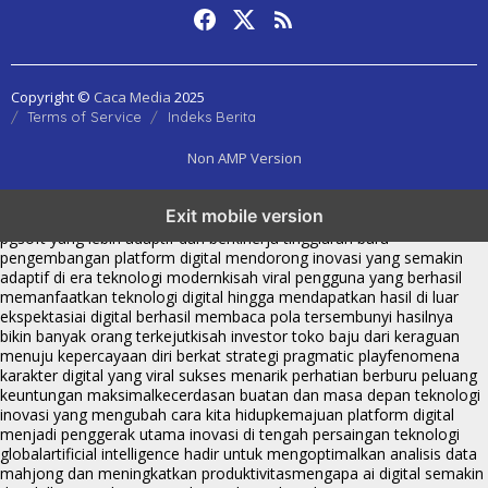
Copyright ©
Caca Media
2025
Terms of Service
Indeks Berita
Non AMP Version
transformasi digital pragmatic play menjadi inspirasi baru dalam
Exit mobile version
menghadirkan inovasi berkualitas
ai digital menjadi kunci analisis data
pgsoft yang lebih adaptif dan berkinerja tinggi
arah baru
pengembangan platform digital mendorong inovasi yang semakin
adaptif di era teknologi modern
kisah viral pengguna yang berhasil
memanfaatkan teknologi digital hingga mendapatkan hasil di luar
ekspektasi
ai digital berhasil membaca pola tersembunyi hasilnya
bikin banyak orang terkejut
kisah investor toko baju dari keraguan
menuju kepercayaan diri berkat strategi pragmatic play
fenomena
karakter digital yang viral sukses menarik perhatian berburu peluang
keuntungan maksimal
kecerdasan buatan dan masa depan teknologi
inovasi yang mengubah cara kita hidup
kemajuan platform digital
menjadi penggerak utama inovasi di tengah persaingan teknologi
global
artificial intelligence hadir untuk mengoptimalkan analisis data
mahjong dan meningkatkan produktivitas
mengapa ai digital semakin