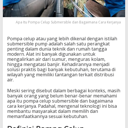
r
s
i
b
Apa Itu Pompa Celup Submersible dan Bagaimana Cara Kerjanya
l
e
d
Pompa celup atau yang lebih dikenal dengan istilah
a
submersible pump adalah salah satu perangkat
n
penting dalam dunia teknik dan rumah tangga
B
modern. Alat ini banyak digunakan untuk
a
mengalirkan air dari sumur, menguras kolam,
g
hingga mengatasi banjir. Kehadirannya menjadi
a
solusi praktis bagi banyak kebutuhan, terutama di
i
wilayah yang memiliki tantangan terkait distribusi
m
air.
a
n
Meski sering disebut dalam berbagai konteks, masih
a
banyak orang yang belum benar-benar memahami
C
apa itu pompa celup submersible dan bagaimana
a
cara kerjanya. Padahal, mengenal teknologi ini bisa
r
membantu masyarakat dalam memilih dan
a
memanfaatkannya sesuai kebutuhan.
K
e
r