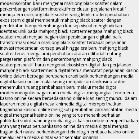
modern
sorotan baru mengenai mahjong black scatter dalam
perkembangan platform interaktif
menelusuri perjalanan kreatif
menuju era mahjong black scatter yang lebih modern
perubahan
ekosistem digital membentuk mahjong black scatter dengan
pendekatan baru
perkembangan konsep visual menghadirkan
identitas unik pada mahjong black scatter
mengapa mahjong black
scatter mulai menjadi bagian dari perbincangan digital
di balik
transformasi desain mahjong black scatter terdapat perjalanan
inovasi modern
dari konsep awal hingga era baru mahjong black
scatter terus mengalami perubahan
catatan editorial tentang
pergeseran platform dan perkembangan mahjong black
scatter
perspektif baru mengenai ekosistem digital dan perjalanan
mahjong black scatter
media digital terus mencatat perjalanan kasino
online dalam berbagai perubahan era
di balik perkembangan media
digital kasino online mulai sering menjadi sorotan
kasino online
menemukan ruang pembahasan baru melalui media digital
modern
mengulas bagaimana media digital mengangkat fenomena
kasino online secara berbeda
kasino online kian sering muncul dalam
laporan media digital masa kini
media digital memperlihatkan
bagaimana kasino online mengikuti perubahan zaman
catatan media
digital mengenai kasino online yang terus menarik perhatian
publik
dari sudut pandang media digital kasino online memperlihatkan
arah yang terus berubah
kasino online dan media digital menjadi
bagian dari narasi perkembangan teknologi
membaca kasino online
melalui lensa media digital yang semakin dinamis