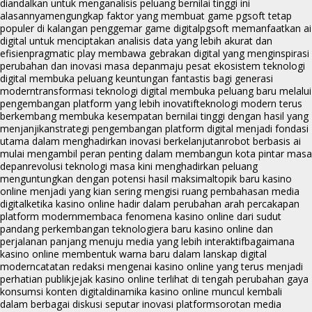
diandalkan untuk menganalisis peluang bernilai tinggi ini
alasannya
mengungkap faktor yang membuat game pgsoft tetap
populer di kalangan penggemar game digital
pgsoft memanfaatkan ai
digital untuk menciptakan analisis data yang lebih akurat dan
efisien
pragmatic play membawa gebrakan digital yang menginspirasi
perubahan dan inovasi masa depan
maju pesat ekosistem teknologi
digital membuka peluang keuntungan fantastis bagi generasi
modern
transformasi teknologi digital membuka peluang baru melalui
pengembangan platform yang lebih inovatif
teknologi modern terus
berkembang membuka kesempatan bernilai tinggi dengan hasil yang
menjanjikan
strategi pengembangan platform digital menjadi fondasi
utama dalam menghadirkan inovasi berkelanjutan
robot berbasis ai
mulai mengambil peran penting dalam membangun kota pintar masa
depan
revolusi teknologi masa kini menghadirkan peluang
menguntungkan dengan potensi hasil maksimal
topik baru kasino
online menjadi yang kian sering mengisi ruang pembahasan media
digital
ketika kasino online hadir dalam perubahan arah percakapan
platform modern
membaca fenomena kasino online dari sudut
pandang perkembangan teknologi
era baru kasino online dan
perjalanan panjang menuju media yang lebih interaktif
bagaimana
kasino online membentuk warna baru dalam lanskap digital
modern
catatan redaksi mengenai kasino online yang terus menjadi
perhatian publik
jejak kasino online terlihat di tengah perubahan gaya
konsumsi konten digital
dinamika kasino online muncul kembali
dalam berbagai diskusi seputar inovasi platform
sorotan media