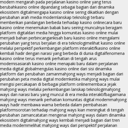
modern mengarah pada perjalanan kasino online yang terus
berubah
kasino online dipandang sebagai bagian dari dinamika
ekosistem digital
mengapa kasino online sering dikaitkan dengan
perubahan arah media modern
lanskap teknologi terbaru
memberikan pandangan berbeda terhadap kasino online
cara baru
kasino online menemukan babak baru seiring munculnya beragam
platform digital
dari media hingga komunitas kasino online mulai
menjadi bahan perbincangan
kisah baru kasino online mengalami
perubahan yang terus berjalan di era teknologi
melihat kasino online
melalui perspektif perkembangan platform interaktif
kasino online
kembali hadir dengan narasi yang berbeda di dunia digital
fenomena
kasino online terus menarik perhatian di tengah arus
modernisasi
arah kasino online menapaki baru dalam perjalanan
media digital global
mengulas kasino online dari sisi dinamika
platform dan perubahan zaman
mahjong ways menjadi bagian dari
perubahan peta media digital modern
ketika mahjong ways mulai
mengisi percakapan di berbagai platform online
membaca jejak
mahjong ways melalui perkembangan lanskap teknologi
mahjong
ways dan narasi baru yang muncul di era media interaktif
bagaimana
mahjong ways menarik perhatian komunitas digital modern
mahjong
ways hadir membawa warna berbeda dalam pembahasan
platform
sorotan terhadap mahjong ways kian meningkat di tengah
perubahan zaman
catatan mengenai mahjong ways dalam dinamika
ekosistem digital
mahjong ways kembali menjadi bagian dari tren
media modern
melihat mahjong ways dari perspektif perjalanan