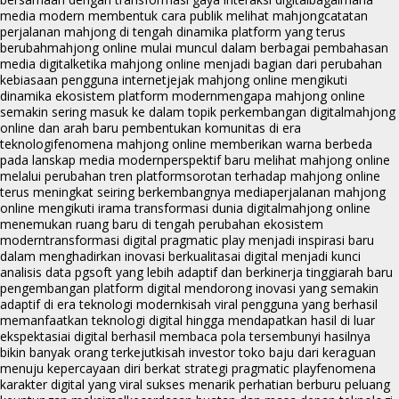
media modern membentuk cara publik melihat mahjong
catatan
perjalanan mahjong di tengah dinamika platform yang terus
berubah
mahjong online mulai muncul dalam berbagai pembahasan
media digital
ketika mahjong online menjadi bagian dari perubahan
kebiasaan pengguna internet
jejak mahjong online mengikuti
dinamika ekosistem platform modern
mengapa mahjong online
semakin sering masuk ke dalam topik perkembangan digital
mahjong
online dan arah baru pembentukan komunitas di era
teknologi
fenomena mahjong online memberikan warna berbeda
pada lanskap media modern
perspektif baru melihat mahjong online
melalui perubahan tren platform
sorotan terhadap mahjong online
terus meningkat seiring berkembangnya media
perjalanan mahjong
online mengikuti irama transformasi dunia digital
mahjong online
menemukan ruang baru di tengah perubahan ekosistem
modern
transformasi digital pragmatic play menjadi inspirasi baru
dalam menghadirkan inovasi berkualitas
ai digital menjadi kunci
analisis data pgsoft yang lebih adaptif dan berkinerja tinggi
arah baru
pengembangan platform digital mendorong inovasi yang semakin
adaptif di era teknologi modern
kisah viral pengguna yang berhasil
memanfaatkan teknologi digital hingga mendapatkan hasil di luar
ekspektasi
ai digital berhasil membaca pola tersembunyi hasilnya
bikin banyak orang terkejut
kisah investor toko baju dari keraguan
menuju kepercayaan diri berkat strategi pragmatic play
fenomena
karakter digital yang viral sukses menarik perhatian berburu peluang