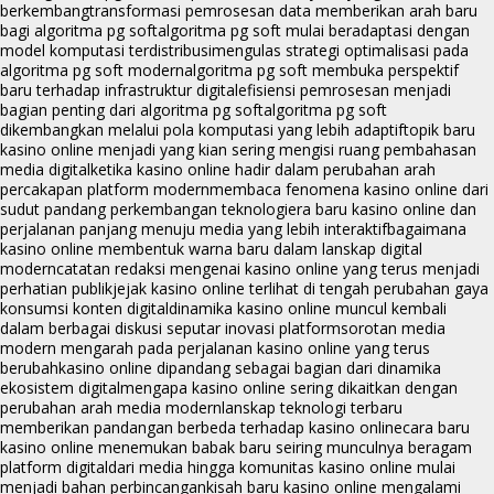
berkembang
transformasi pemrosesan data memberikan arah baru
bagi algoritma pg soft
algoritma pg soft mulai beradaptasi dengan
model komputasi terdistribusi
mengulas strategi optimalisasi pada
algoritma pg soft modern
algoritma pg soft membuka perspektif
baru terhadap infrastruktur digital
efisiensi pemrosesan menjadi
bagian penting dari algoritma pg soft
algoritma pg soft
dikembangkan melalui pola komputasi yang lebih adaptif
topik baru
kasino online menjadi yang kian sering mengisi ruang pembahasan
media digital
ketika kasino online hadir dalam perubahan arah
percakapan platform modern
membaca fenomena kasino online dari
sudut pandang perkembangan teknologi
era baru kasino online dan
perjalanan panjang menuju media yang lebih interaktif
bagaimana
kasino online membentuk warna baru dalam lanskap digital
modern
catatan redaksi mengenai kasino online yang terus menjadi
perhatian publik
jejak kasino online terlihat di tengah perubahan gaya
konsumsi konten digital
dinamika kasino online muncul kembali
dalam berbagai diskusi seputar inovasi platform
sorotan media
modern mengarah pada perjalanan kasino online yang terus
berubah
kasino online dipandang sebagai bagian dari dinamika
ekosistem digital
mengapa kasino online sering dikaitkan dengan
perubahan arah media modern
lanskap teknologi terbaru
memberikan pandangan berbeda terhadap kasino online
cara baru
kasino online menemukan babak baru seiring munculnya beragam
platform digital
dari media hingga komunitas kasino online mulai
menjadi bahan perbincangan
kisah baru kasino online mengalami