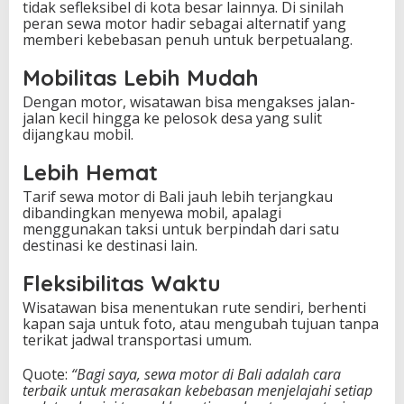
tidak sefleksibel di kota besar lainnya. Di sinilah
B
peran sewa motor hadir sebagai alternatif yang
u
memberi kebebasan penuh untuk berpetualang.
d
g
Mobilitas Lebih Mudah
e
t
Dengan motor, wisatawan bisa mengakses jalan-
T
jalan kecil hingga ke pelosok desa yang sulit
e
dijangkau mobil.
r
j
Lebih Hemat
a
n
Tarif sewa motor di Bali jauh lebih terjangkau
g
dibandingkan menyewa mobil, apalagi
k
menggunakan taksi untuk berpindah dari satu
a
destinasi ke destinasi lain.
u
Fleksibilitas Waktu
Wisatawan bisa menentukan rute sendiri, berhenti
kapan saja untuk foto, atau mengubah tujuan tanpa
terikat jadwal transportasi umum.
Quote:
“Bagi saya, sewa motor di Bali adalah cara
terbaik untuk merasakan kebebasan menjelajahi setiap