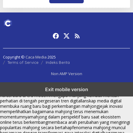
Copyright ©
Caca Media
2025
Terms of Service
Indeks Berita
Non AMP Version
mahjong menjadi sorotan dalam perubahan pola interaksi digital
Exit mobile version
masa kini
dari komunitas hingga platform mahjong membangun
narasi baru di era modern
mengapa mahjong kembali mencuri
perhatian di tengah pergeseran tren digital
lanskap media digital
membuka ruang baru bagi perkembangan mahjong
jejak inovasi
memperlihatkan bagaimana mahjong terus menemukan
momentumnya
mahjong dalam perspektif baru saat ekosistem
online terus berkembang
membaca arah perubahan yang mengiringi
popularitas mahjong secara bertahap
fenomena mahjong muncul
bersamaan dengan transformasi gaya interaksi digital
bagaimana