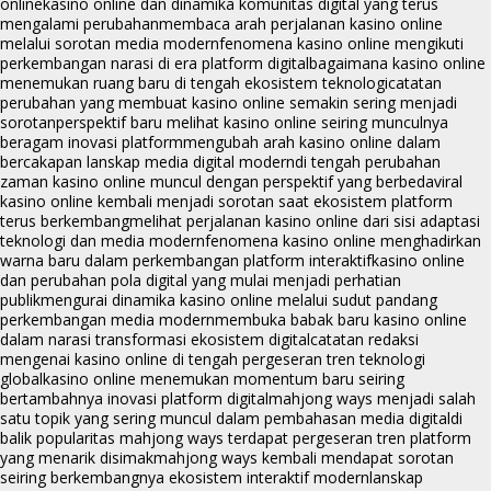
online
kasino online dan dinamika komunitas digital yang terus
mengalami perubahan
membaca arah perjalanan kasino online
melalui sorotan media modern
fenomena kasino online mengikuti
perkembangan narasi di era platform digital
bagaimana kasino online
menemukan ruang baru di tengah ekosistem teknologi
catatan
perubahan yang membuat kasino online semakin sering menjadi
sorotan
perspektif baru melihat kasino online seiring munculnya
beragam inovasi platform
mengubah arah kasino online dalam
bercakapan lanskap media digital modern
di tengah perubahan
zaman kasino online muncul dengan perspektif yang berbeda
viral
kasino online kembali menjadi sorotan saat ekosistem platform
terus berkembang
melihat perjalanan kasino online dari sisi adaptasi
teknologi dan media modern
fenomena kasino online menghadirkan
warna baru dalam perkembangan platform interaktif
kasino online
dan perubahan pola digital yang mulai menjadi perhatian
publik
mengurai dinamika kasino online melalui sudut pandang
perkembangan media modern
membuka babak baru kasino online
dalam narasi transformasi ekosistem digital
catatan redaksi
mengenai kasino online di tengah pergeseran tren teknologi
global
kasino online menemukan momentum baru seiring
bertambahnya inovasi platform digital
mahjong ways menjadi salah
satu topik yang sering muncul dalam pembahasan media digital
di
balik popularitas mahjong ways terdapat pergeseran tren platform
yang menarik disimak
mahjong ways kembali mendapat sorotan
seiring berkembangnya ekosistem interaktif modern
lanskap