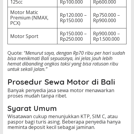
125cc
Rp100.000
Rp600.000
Motor Matic
Rp120.000 –
Rp750.000 –
Premium (NMAX,
Rp150.000
Rp900.000
PCX)
Rp150.000 –
Rp900.000 –
Motor Sport
Rp250.000
Rp1.500.000
Quote:
“Menurut saya, dengan Rp70 ribu per hari sudah
bisa menikmati Bali sepuasnya, ini jelas jauh lebih
hemat dibanding ongkos taksi yang bisa ratusan ribu
untuk sekali jalan.”
Prosedur Sewa Motor di Bali
Banyak penyedia jasa sewa motor menawarkan
proses mudah tanpa ribet.
Syarat Umum
Wisatawan cukup menunjukkan KTP, SIM C, atau
paspor bagi turis asing. Beberapa penyedia hanya
meminta deposit kecil sebagai jaminan.