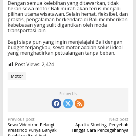
Dengan semua kelebihan yang ditawarkan, tidak
heran sewa motor Bali murah akan terus menjadi
pilihan utama wisatawan. Selain hemat, fleksibel, dan
praktis, pengalaman berkendara di Bali memberikan
kebebasan yang sulit digantikan oleh moda
transportasi lain.
Bagi siapa pun yang ingin menjelajahi Bali dengan
budget terjangkau, sewa motor adalah solusi ideal
yang menghadirkan petualangan tanpa beban.
Post Views:
2,424
Motor
Follow Us
P
Previous post
Next post
Sewa Videotron Pelangi
Apa Itu Stunting, Penyebab
o
Kreasindo Punya Banyak
Hingga Cara Pencegahannya
Kelebihan Buat Anda