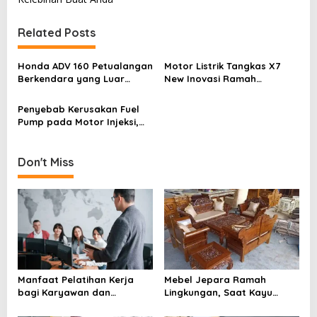
s
t
Related Posts
n
a
Honda ADV 160 Petualangan
Motor Listrik Tangkas X7
v
Berkendara yang Luar
New Inovasi Ramah
Biasa
Lingkungan
i
Penyebab Kerusakan Fuel
g
Pump pada Motor Injeksi,
Waspada Sebelum
a
Terlambat
t
Don't Miss
i
o
n
Manfaat Pelatihan Kerja
Mebel Jepara Ramah
bagi Karyawan dan
Lingkungan, Saat Kayu
Perusahaan yang Sering
Berkelanjutan Mengubah