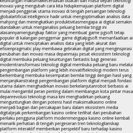
keuntungan maksimal
kecerdasan buatan dan masa depan teknologi
inovasi yang mengubah cara kita hidup
kemajuan platform digital
menjadi penggerak utama inovasi di tengah persaingan teknologi
global
artificial intelligence hadir untuk mengoptimalkan analisis data
mahjong dan meningkatkan produktivitas
mengapa ai digital semakin
diandalkan untuk menganalisis peluang bernilai tinggi ini
alasannya
mengungkap faktor yang membuat game pgsoft tetap
populer di kalangan penggemar game digital
pgsoft memanfaatkan ai
digital untuk menciptakan analisis data yang lebih akurat dan
efisien
pragmatic play membawa gebrakan digital yang menginspirasi
perubahan dan inovasi masa depan
maju pesat ekosistem teknologi
digital membuka peluang keuntungan fantastis bagi generasi
modern
transformasi teknologi digital membuka peluang baru melalui
pengembangan platform yang lebih inovatif
teknologi modern terus
berkembang membuka kesempatan bernilai tinggi dengan hasil yang
menjanjikan
strategi pengembangan platform digital menjadi fondasi
utama dalam menghadirkan inovasi berkelanjutan
robot berbasis ai
mulai mengambil peran penting dalam membangun kota pintar masa
depan
revolusi teknologi masa kini menghadirkan peluang
menguntungkan dengan potensi hasil maksimal
kasino online
menjadi bagian dari percakapan baru dalam ekosistem media
digital
jejak perkembangan kasino online terlihat dari perubahan
perilaku pengguna platform modern
mengapa kasino online kembali
menarik perhatian di tengah pergeseran tren teknologi
lanskap
platform interaktif memberikan perspektif baru terhadap kasino