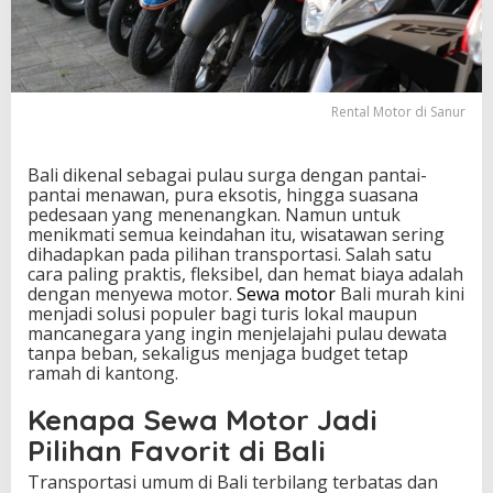
t
u
a
l
a
Rental Motor di Sanur
n
g
a
Bali dikenal sebagai pulau surga dengan pantai-
n
pantai menawan, pura eksotis, hingga suasana
T
pedesaan yang menenangkan. Namun untuk
a
menikmati semua keindahan itu, wisatawan sering
n
dihadapkan pada pilihan transportasi. Salah satu
p
cara paling praktis, fleksibel, dan hemat biaya adalah
a
dengan menyewa motor.
Sewa motor
Bali murah kini
B
menjadi solusi populer bagi turis lokal maupun
e
mancanegara yang ingin menjelajahi pulau dewata
b
tanpa beban, sekaligus menjaga budget tetap
a
ramah di kantong.
n
d
Kenapa Sewa Motor Jadi
e
n
Pilihan Favorit di Bali
g
a
Transportasi umum di Bali terbilang terbatas dan
n