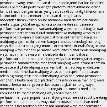
perubahan yang terus berjalan di era teknologi
melihat kasino online
melalui perspektif perkembangan platform interaktif
kasino online
kembali hadir dengan narasi yang berbeda di dunia digital
fenomena
kasino online terus menarik perhatian di tengah arus
modernisasi
arah kasino online menapaki baru dalam perjalanan
media digital global
mengulas kasino online dari sisi dinamika
platform dan perubahan zaman
mahjong ways menjadi bagian dari
perubahan peta media digital modern
ketika mahjong ways mulai
mengisi percakapan di berbagai platform online
membaca jejak
mahjong ways melalui perkembangan lanskap teknologi
mahjong
ways dan narasi baru yang muncul di era media interaktif
bagaimana
mahjong ways menarik perhatian komunitas digital modern
mahjong
ways hadir membawa warna berbeda dalam pembahasan
platform
sorotan terhadap mahjong ways kian meningkat di tengah
perubahan zaman
catatan mengenai mahjong ways dalam dinamika
ekosistem digital
mahjong ways kembali menjadi bagian dari tren
media modern
melihat mahjong ways dari perspektif perjalanan
teknologi yang terus berubah
mahjong ways dan cerita perubahan
yang terus berkembang di platform online
fenomena mahjong ways
muncul bersama pergeseran kebiasaan digital
mahjong ways
menemukan momentum baru di tengah laju inovasi media
dari
komunitas ke media mahjong ways terus menjadi
perhatian
mengurai popularitas mahjong ways melalui sudut pandang
platform modern
mahjong ways dalam lintasan perubahan media
yang terus bergerak
perkembangan mahjong ways mencerminkan