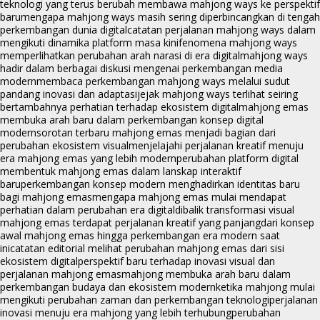
teknologi yang terus berubah membawa mahjong ways ke perspektif
baru
mengapa mahjong ways masih sering diperbincangkan di tengah
perkembangan dunia digital
catatan perjalanan mahjong ways dalam
mengikuti dinamika platform masa kini
fenomena mahjong ways
memperlihatkan perubahan arah narasi di era digital
mahjong ways
hadir dalam berbagai diskusi mengenai perkembangan media
modern
membaca perkembangan mahjong ways melalui sudut
pandang inovasi dan adaptasi
jejak mahjong ways terlihat seiring
bertambahnya perhatian terhadap ekosistem digital
mahjong emas
membuka arah baru dalam perkembangan konsep digital
modern
sorotan terbaru mahjong emas menjadi bagian dari
perubahan ekosistem visual
menjelajahi perjalanan kreatif menuju
era mahjong emas yang lebih modern
perubahan platform digital
membentuk mahjong emas dalam lanskap interaktif
baru
perkembangan konsep modern menghadirkan identitas baru
bagi mahjong emas
mengapa mahjong emas mulai mendapat
perhatian dalam perubahan era digital
dibalik transformasi visual
mahjong emas terdapat perjalanan kreatif yang panjang
dari konsep
awal mahjong emas hingga perkembangan era modern saat
ini
catatan editorial melihat perubahan mahjong emas dari sisi
ekosistem digital
perspektif baru terhadap inovasi visual dan
perjalanan mahjong emas
mahjong membuka arah baru dalam
perkembangan budaya dan ekosistem modern
ketika mahjong mulai
mengikuti perubahan zaman dan perkembangan teknologi
perjalanan
inovasi menuju era mahjong yang lebih terhubung
perubahan