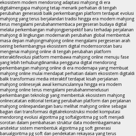
ekosistem modern mendorong adaptasi mahjong di era
digital
mengapa mahjong tetap menarik perhatian di tengah
perubahan generasi
di balik perkembangan platform terdapat evolusi
mahjong yang terus berjalan
dari tradisi hingga era modern mahjong
terus mengalami perubahan
membaca pergeseran budaya digital
melalui perkembangan mahjong
perspektif baru terhadap perjalanan
mahjong di lingkungan modern
arah perubahan global membentuk
masa depan mahjong
mahjong online mengalami pergeseran arah
seiring berkembangnya ekosistem digital modern
sorotan baru
mengenai mahjong online di tengah perubahan platform
interaktif
evolusi platform membawa mahjong online menuju fase
yang lebih terhubung
dinamika pengguna digital mendorong
perkembangan mahjong online di era modern
apa yang membuat
mahjong online mulai mendapat perhatian dalam ekosistem digital
di
balik transformasi media interaktif terdapat kisah perjalanan
mahjong online
sejak awal kemunculannya hingga era modern
mahjong online terus mengalami perubahan
menelusuri
perkembangan teknologi yang membentuk ekosistem mahjong
online
catatan editorial tentang perubahan platform dan perjalanan
mahjong online
pandangan baru melihat mahjong online sebagai
bagian dari transformasi digital
rekonstruksi model komputasi
mendorong evolusi algoritma pg soft
algoritma pg soft menjadi
sorotan dalam pembahasan struktur data modern
bagaimana
arsitektur sistem membentuk algoritma pg soft generasi
baru
algoritma pg soft dan pendekatan rekayasa yang terus