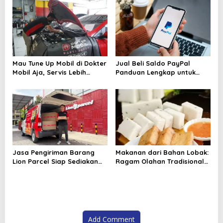
Diremehkan
Wajah Industri Furnitur
Mau Tune Up Mobil di Dokter
Jual Beli Saldo PayPal
Mobil Aja, Servis Lebih
Panduan Lengkap untuk
Tenang dan Terarah
Pemula dan Pelaku Bisnis
Digital
Jasa Pengiriman Barang
Makanan dari Bahan Lobak:
Lion Parcel Siap Sediakan
Ragam Olahan Tradisional
Garansi untuk Kiriman Lebih
hingga Modern yang
Aman
Menggugah Selera
Add Comment