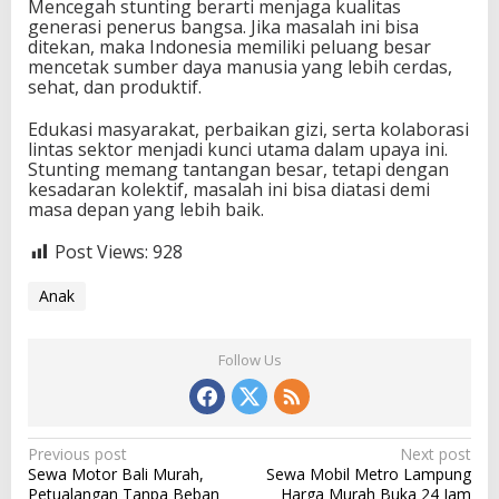
Mencegah stunting berarti menjaga kualitas
generasi penerus bangsa. Jika masalah ini bisa
ditekan, maka Indonesia memiliki peluang besar
mencetak sumber daya manusia yang lebih cerdas,
sehat, dan produktif.
Edukasi masyarakat, perbaikan gizi, serta kolaborasi
lintas sektor menjadi kunci utama dalam upaya ini.
Stunting memang tantangan besar, tetapi dengan
kesadaran kolektif, masalah ini bisa diatasi demi
masa depan yang lebih baik.
Post Views:
928
Anak
Follow Us
P
Previous post
Next post
Sewa Motor Bali Murah,
Sewa Mobil Metro Lampung
o
Petualangan Tanpa Beban
Harga Murah Buka 24 Jam