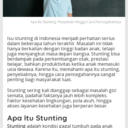
a
b
H
i
Apa Itu Stunting, Penyebab Hingga Cara Pencegahannya
n
g
g
Isu stunting di Indonesia menjadi perhatian serius
a
dalam beberapa tahun terakhir. Masalah ini tidak
C
hanya berkaitan dengan tinggi badan anak, tetapi
a
juga menyangkut masa depan bangsa. Stunting bisa
r
berdampak pada perkembangan otak, prestasi
a
belajar, bahkan produktivitas ketika anak memasuki
P
usia dewasa. Karena itu, memahami apa itu stunting,
e
penyebabnya, hingga cara pencegahannya sangat
n
penting bagi masyarakat luas.
c
e
Stunting sering kali dianggap sebagai masalah gizi
g
semata, padahal faktanya jauh lebih kompleks.
a
Faktor kesehatan lingkungan, pola asuh, hingga
h
akses layanan kesehatan juga berperan besar.
a
n
Apa Itu Stunting
n
y
Stunting
adalah kondisi gagal tumbuh pada anak
a