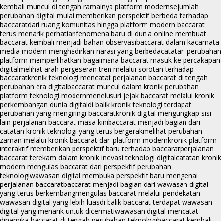
kembali muncul di tengah ramainya platform modern
sejumlah
perubahan digital mulai memberikan perspektif berbeda terhadap
baccarat
dari ruang komunitas hingga platform modern baccarat
terus menarik perhatian
fenomena baru di dunia online membuat
baccarat kembali menjadi bahan observasi
baccarat dalam kacamata
media modern menghadirkan narasi yang berbeda
catatan perubahan
platform memperlihatkan bagaimana baccarat masuk ke percakapan
digital
melihat arah pergeseran tren melalui sorotan terhadap
baccarat
kronik teknologi mencatat perjalanan baccarat di tengah
perubahan era digital
baccarat muncul dalam kronik perubahan
platform teknologi modern
menelusuri jejak baccarat melalui kronik
perkembangan dunia digital
di balik kronik teknologi terdapat
perubahan yang mengiringi baccarat
kronik digital mengungkap sisi
lain perjalanan baccarat masa kini
baccarat menjadi bagian dari
catatan kronik teknologi yang terus bergerak
melihat perubahan
zaman melalui kronik baccarat dan platform modern
kronik platform
interaktif memberikan perspektif baru terhadap baccarat
perjalanan
baccarat terekam dalam kronik inovasi teknologi digital
catatan kronik
modern mengulas baccarat dari perspektif perubahan
teknologi
wawasan digital membuka perspektif baru mengenai
perjalanan baccarat
baccarat menjadi bagian dari wawasan digital
yang terus berkembang
mengulas baccarat melalui pendekatan
wawasan digital yang lebih luas
di balik baccarat terdapat wawasan
digital yang menarik untuk dicermati
wawasan digital mencatat
dinamika baccarat di tengah perubahan teknologi
baccarat kembali