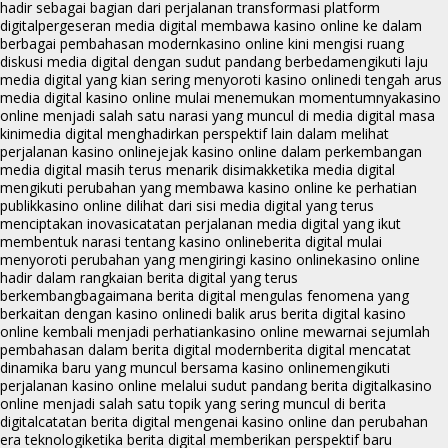
hadir sebagai bagian dari perjalanan transformasi platform
digital
pergeseran media digital membawa kasino online ke dalam
berbagai pembahasan modern
kasino online kini mengisi ruang
diskusi media digital dengan sudut pandang berbeda
mengikuti laju
media digital yang kian sering menyoroti kasino online
di tengah arus
media digital kasino online mulai menemukan momentumnya
kasino
online menjadi salah satu narasi yang muncul di media digital masa
kini
media digital menghadirkan perspektif lain dalam melihat
perjalanan kasino online
jejak kasino online dalam perkembangan
media digital masih terus menarik disimak
ketika media digital
mengikuti perubahan yang membawa kasino online ke perhatian
publik
kasino online dilihat dari sisi media digital yang terus
menciptakan inovasi
catatan perjalanan media digital yang ikut
membentuk narasi tentang kasino online
berita digital mulai
menyoroti perubahan yang mengiringi kasino online
kasino online
hadir dalam rangkaian berita digital yang terus
berkembang
bagaimana berita digital mengulas fenomena yang
berkaitan dengan kasino online
di balik arus berita digital kasino
online kembali menjadi perhatian
kasino online mewarnai sejumlah
pembahasan dalam berita digital modern
berita digital mencatat
dinamika baru yang muncul bersama kasino online
mengikuti
perjalanan kasino online melalui sudut pandang berita digital
kasino
online menjadi salah satu topik yang sering muncul di berita
digital
catatan berita digital mengenai kasino online dan perubahan
era teknologi
ketika berita digital memberikan perspektif baru