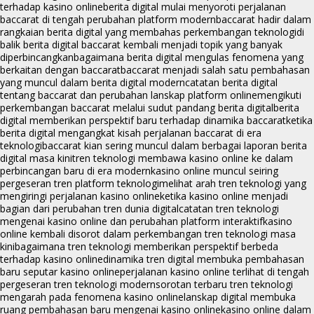
terhadap kasino online
berita digital mulai menyoroti perjalanan
baccarat di tengah perubahan platform modern
baccarat hadir dalam
rangkaian berita digital yang membahas perkembangan teknologi
di
balik berita digital baccarat kembali menjadi topik yang banyak
diperbincangkan
bagaimana berita digital mengulas fenomena yang
berkaitan dengan baccarat
baccarat menjadi salah satu pembahasan
yang muncul dalam berita digital modern
catatan berita digital
tentang baccarat dan perubahan lanskap platform online
mengikuti
perkembangan baccarat melalui sudut pandang berita digital
berita
digital memberikan perspektif baru terhadap dinamika baccarat
ketika
berita digital mengangkat kisah perjalanan baccarat di era
teknologi
baccarat kian sering muncul dalam berbagai laporan berita
digital masa kini
tren teknologi membawa kasino online ke dalam
perbincangan baru di era modern
kasino online muncul seiring
pergeseran tren platform teknologi
melihat arah tren teknologi yang
mengiringi perjalanan kasino online
ketika kasino online menjadi
bagian dari perubahan tren dunia digital
catatan tren teknologi
mengenai kasino online dan perubahan platform interaktif
kasino
online kembali disorot dalam perkembangan tren teknologi masa
kini
bagaimana tren teknologi memberikan perspektif berbeda
terhadap kasino online
dinamika tren digital membuka pembahasan
baru seputar kasino online
perjalanan kasino online terlihat di tengah
pergeseran tren teknologi modern
sorotan terbaru tren teknologi
mengarah pada fenomena kasino online
lanskap digital membuka
ruang pembahasan baru mengenai kasino online
kasino online dalam