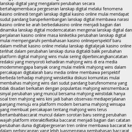
lanskap digital yang mengalami perubahan secara
bertahap
membaca pergeseran lanskap digital melalui fenomena
kasino online
di tengah lanskap digital kasino online mulai mendapat
sudut pandang baru
perkembangan lanskap digital membawa narasi
kasino online ke arah berbeda
kasino online menjadi bagian dari
dinamika lanskap digital modern
catatan mengenai lanskap digital dan
perjalanan kasino online masa kini
ketika perubahan lanskap digital
mulai mempengaruhi pembahasan kasino online
perspektif baru
dalam melihat kasino online melalui lanskap digital
jejak kasino online
terlihat dalam perubahan lanskap dunia digital
di balik perubahan
platform digital mahjong wins mulai sering diperbincangkan
catatan
redaksi yang menyoroti kehadiran mahjong wins di era media
modern
mengapa banyak orang mulai melirik mahjong wins dalam
percakapan digital
arah baru media online membawa perspektif
berbeda terhadap mahjong wins
ketika diskusi komunitas mulai
membahas mahjong wins dari sudut pandang baru
fenomena yang
tidak disadari berkaitan dengan popularitas mahjong wins
membaca
sinyal perubahan yang muncul bersama mahjong wins
tidak hanya
soal tren mahjong wins kini jadi bahan observasi media
perjalanan
panjang menuju era platform modern bersama mahjong wins
apa
yang membuat percakapan tentang mahjong wins terus
bertambah
baccarat muncul dalam sorotan baru seiring perubahan
wajah platform interaktif
ketika baccarat menjadi bagian dari catatan
perubahan dunia digital
pergeseran tren online membawa baccarat ke
dalam perbincangan yang lebih luas
mengapa pembahasan baccarat