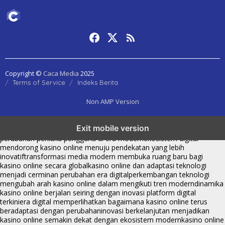
Copyright ©
Caca Media
2025
Terms of Service
Indeks Berita
Non AMP Version
kasino online menjadi bagian dari transformasi ekosistem digital
Exit mobile version
yang terus berkembang
perkembangan kasino online mencerminkan
perubahan perilaku pengguna di era modern
ekosistem digital
mendorong kasino online menuju pendekatan yang lebih
inovatif
transformasi media modern membuka ruang baru bagi
kasino online secara global
kasino online dan adaptasi teknologi
menjadi cerminan perubahan era digital
perkembangan teknologi
mengubah arah kasino online dalam mengikuti tren modern
dinamika
kasino online berjalan seiring dengan inovasi platform digital
terkini
era digital memperlihatkan bagaimana kasino online terus
beradaptasi dengan perubahan
inovasi berkelanjutan menjadikan
kasino online semakin dekat dengan ekosistem modern
kasino online