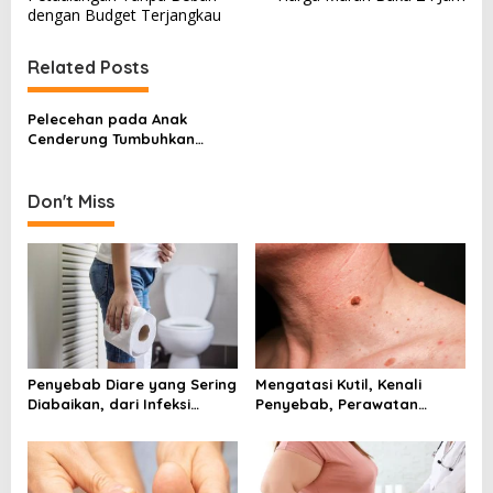
s
dengan Budget Terjangkau
t
Related Posts
n
a
Pelecehan pada Anak
v
Cenderung Tumbuhkan
Perilaku Kecanduan
i
g
Don't Miss
a
t
i
o
n
Penyebab Diare yang Sering
Mengatasi Kutil, Kenali
Diabaikan, dari Infeksi
Penyebab, Perawatan
hingga Gangguan Usus
Aman, dan Tanda Harus ke
Dokter