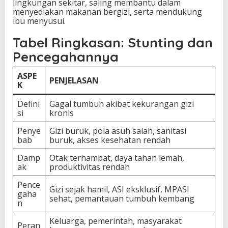
lingkungan sekitar, saling membantu dalam
menyediakan makanan bergizi, serta mendukung
ibu menyusui.
Tabel Ringkasan: Stunting dan
Pencegahannya
ASPE
PENJELASAN
K
Defini
Gagal tumbuh akibat kekurangan gizi
si
kronis
Penye
Gizi buruk, pola asuh salah, sanitasi
bab
buruk, akses kesehatan rendah
Damp
Otak terhambat, daya tahan lemah,
ak
produktivitas rendah
Pence
Gizi sejak hamil, ASI eksklusif, MPASI
gaha
sehat, pemantauan tumbuh kembang
n
Keluarga, pemerintah, masyarakat
Peran