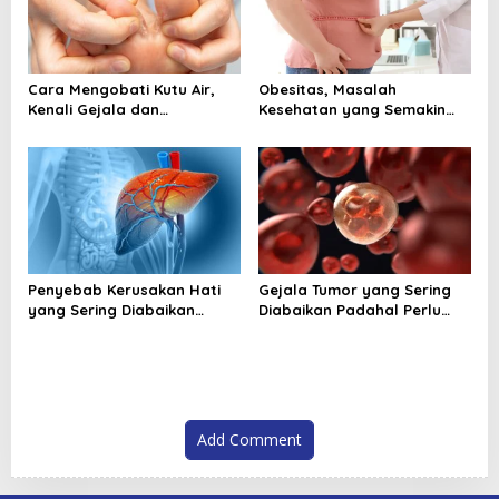
Cara Mengobati Kutu Air,
Obesitas, Masalah
Kenali Gejala dan
Kesehatan yang Semakin
Perawatan yang Tepat
Dekat dengan Kehidupan
Sejak Awal
Modern
Penyebab Kerusakan Hati
Gejala Tumor yang Sering
yang Sering Diabaikan
Diabaikan Padahal Perlu
Sehari Hari
Segera Diperiksa
Add Comment