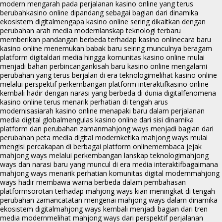
modern mengarah pada perjalanan kasino online yang terus
berubah
kasino online dipandang sebagai bagian dari dinamika
ekosistem digital
mengapa kasino online sering dikaitkan dengan
perubahan arah media modern
lanskap teknologi terbaru
memberikan pandangan berbeda terhadap kasino online
cara baru
kasino online menemukan babak baru seiring munculnya beragam
platform digital
dari media hingga komunitas kasino online mulai
menjadi bahan perbincangan
kisah baru kasino online mengalami
perubahan yang terus berjalan di era teknologi
melihat kasino online
melalui perspektif perkembangan platform interaktif
kasino online
kembali hadir dengan narasi yang berbeda di dunia digital
fenomena
kasino online terus menarik perhatian di tengah arus
modernisasi
arah kasino online menapaki baru dalam perjalanan
media digital global
mengulas kasino online dari sisi dinamika
platform dan perubahan zaman
mahjong ways menjadi bagian dari
perubahan peta media digital modern
ketika mahjong ways mulai
mengisi percakapan di berbagai platform online
membaca jejak
mahjong ways melalui perkembangan lanskap teknologi
mahjong
ways dan narasi baru yang muncul di era media interaktif
bagaimana
mahjong ways menarik perhatian komunitas digital modern
mahjong
ways hadir membawa warna berbeda dalam pembahasan
platform
sorotan terhadap mahjong ways kian meningkat di tengah
perubahan zaman
catatan mengenai mahjong ways dalam dinamika
ekosistem digital
mahjong ways kembali menjadi bagian dari tren
media modern
melihat mahjong ways dari perspektif perjalanan