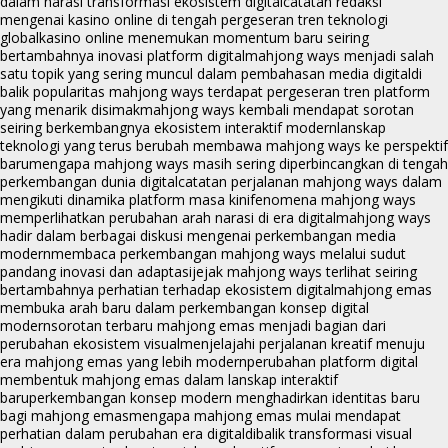
dalam narasi transformasi ekosistem digital
catatan redaksi
mengenai kasino online di tengah pergeseran tren teknologi
global
kasino online menemukan momentum baru seiring
bertambahnya inovasi platform digital
mahjong ways menjadi salah
satu topik yang sering muncul dalam pembahasan media digital
di
balik popularitas mahjong ways terdapat pergeseran tren platform
yang menarik disimak
mahjong ways kembali mendapat sorotan
seiring berkembangnya ekosistem interaktif modern
lanskap
teknologi yang terus berubah membawa mahjong ways ke perspektif
baru
mengapa mahjong ways masih sering diperbincangkan di tengah
perkembangan dunia digital
catatan perjalanan mahjong ways dalam
mengikuti dinamika platform masa kini
fenomena mahjong ways
memperlihatkan perubahan arah narasi di era digital
mahjong ways
hadir dalam berbagai diskusi mengenai perkembangan media
modern
membaca perkembangan mahjong ways melalui sudut
pandang inovasi dan adaptasi
jejak mahjong ways terlihat seiring
bertambahnya perhatian terhadap ekosistem digital
mahjong emas
membuka arah baru dalam perkembangan konsep digital
modern
sorotan terbaru mahjong emas menjadi bagian dari
perubahan ekosistem visual
menjelajahi perjalanan kreatif menuju
era mahjong emas yang lebih modern
perubahan platform digital
membentuk mahjong emas dalam lanskap interaktif
baru
perkembangan konsep modern menghadirkan identitas baru
bagi mahjong emas
mengapa mahjong emas mulai mendapat
perhatian dalam perubahan era digital
dibalik transformasi visual