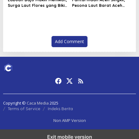
Surga Laut Flores yang Bikin
Pesona Laut Barat Aceh
Wisatawan Ingin Kembali
yang Bikin Betah Berlama
Lama
Add Comment
Copyright ©
Caca Media
2025
Terms of Service
Indeks Berita
Non AMP Version
mahjong menjadi sorotan dalam perubahan pola interaksi digital
Exit mobile version
masa kini
dari komunitas hingga platform mahjong membangun