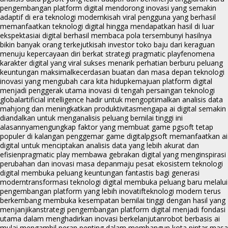
pengembangan platform digital mendorong inovasi yang semakin
adaptif di era teknologi modern
kisah viral pengguna yang berhasil
memanfaatkan teknologi digital hingga mendapatkan hasil di luar
ekspektasi
ai digital berhasil membaca pola tersembunyi hasilnya
bikin banyak orang terkejut
kisah investor toko baju dari keraguan
menuju kepercayaan diri berkat strategi pragmatic play
fenomena
karakter digital yang viral sukses menarik perhatian berburu peluang
keuntungan maksimal
kecerdasan buatan dan masa depan teknologi
inovasi yang mengubah cara kita hidup
kemajuan platform digital
menjadi penggerak utama inovasi di tengah persaingan teknologi
global
artificial intelligence hadir untuk mengoptimalkan analisis data
mahjong dan meningkatkan produktivitas
mengapa ai digital semakin
diandalkan untuk menganalisis peluang bernilai tinggi ini
alasannya
mengungkap faktor yang membuat game pgsoft tetap
populer di kalangan penggemar game digital
pgsoft memanfaatkan ai
digital untuk menciptakan analisis data yang lebih akurat dan
efisien
pragmatic play membawa gebrakan digital yang menginspirasi
perubahan dan inovasi masa depan
maju pesat ekosistem teknologi
digital membuka peluang keuntungan fantastis bagi generasi
modern
transformasi teknologi digital membuka peluang baru melalui
pengembangan platform yang lebih inovatif
teknologi modern terus
berkembang membuka kesempatan bernilai tinggi dengan hasil yang
menjanjikan
strategi pengembangan platform digital menjadi fondasi
utama dalam menghadirkan inovasi berkelanjutan
robot berbasis ai
mulai mengambil peran penting dalam membangun kota pintar masa