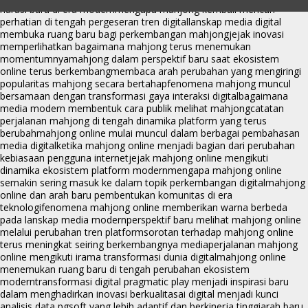
narasi baru di era modern
mengapa mahjong kembali mencuri
perhatian di tengah pergeseran tren digital
lanskap media digital
membuka ruang baru bagi perkembangan mahjong
jejak inovasi
memperlihatkan bagaimana mahjong terus menemukan
momentumnya
mahjong dalam perspektif baru saat ekosistem
online terus berkembang
membaca arah perubahan yang mengiringi
popularitas mahjong secara bertahap
fenomena mahjong muncul
bersamaan dengan transformasi gaya interaksi digital
bagaimana
media modern membentuk cara publik melihat mahjong
catatan
perjalanan mahjong di tengah dinamika platform yang terus
berubah
mahjong online mulai muncul dalam berbagai pembahasan
media digital
ketika mahjong online menjadi bagian dari perubahan
kebiasaan pengguna internet
jejak mahjong online mengikuti
dinamika ekosistem platform modern
mengapa mahjong online
semakin sering masuk ke dalam topik perkembangan digital
mahjong
online dan arah baru pembentukan komunitas di era
teknologi
fenomena mahjong online memberikan warna berbeda
pada lanskap media modern
perspektif baru melihat mahjong online
melalui perubahan tren platform
sorotan terhadap mahjong online
terus meningkat seiring berkembangnya media
perjalanan mahjong
online mengikuti irama transformasi dunia digital
mahjong online
menemukan ruang baru di tengah perubahan ekosistem
modern
transformasi digital pragmatic play menjadi inspirasi baru
dalam menghadirkan inovasi berkualitas
ai digital menjadi kunci
analisis data pgsoft yang lebih adaptif dan berkinerja tinggi
arah baru