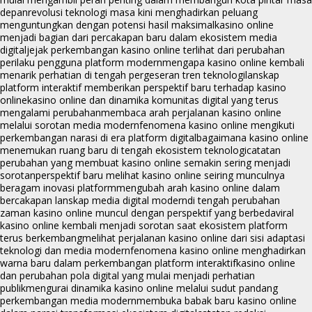
depan
revolusi teknologi masa kini menghadirkan peluang
menguntungkan dengan potensi hasil maksimal
kasino online
menjadi bagian dari percakapan baru dalam ekosistem media
digital
jejak perkembangan kasino online terlihat dari perubahan
perilaku pengguna platform modern
mengapa kasino online kembali
menarik perhatian di tengah pergeseran tren teknologi
lanskap
platform interaktif memberikan perspektif baru terhadap kasino
online
kasino online dan dinamika komunitas digital yang terus
mengalami perubahan
membaca arah perjalanan kasino online
melalui sorotan media modern
fenomena kasino online mengikuti
perkembangan narasi di era platform digital
bagaimana kasino online
menemukan ruang baru di tengah ekosistem teknologi
catatan
perubahan yang membuat kasino online semakin sering menjadi
sorotan
perspektif baru melihat kasino online seiring munculnya
beragam inovasi platform
mengubah arah kasino online dalam
bercakapan lanskap media digital modern
di tengah perubahan
zaman kasino online muncul dengan perspektif yang berbeda
viral
kasino online kembali menjadi sorotan saat ekosistem platform
terus berkembang
melihat perjalanan kasino online dari sisi adaptasi
teknologi dan media modern
fenomena kasino online menghadirkan
warna baru dalam perkembangan platform interaktif
kasino online
dan perubahan pola digital yang mulai menjadi perhatian
publik
mengurai dinamika kasino online melalui sudut pandang
perkembangan media modern
membuka babak baru kasino online