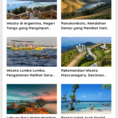
o
n
Wisata di Argentina, Negeri
Ranukumbolo, Keindahan
Tango yang Menyimpan
Danau yang Memikat Hati
Gunung Es, Air Terjun, dan
Pendaki di Jalur Semeru
Kota Penuh Warna
Wisata Lumba Lumba,
Rekomendasi Wisata
Pengalaman Melihat Satwa
Mancanegara, Destinasi
Laut yang Membuat Pagi
Dunia yang Layak Masuk
Terasa Berbeda
Rencana Liburan
Labuan Bajo Makin Memikat,
Pantai Indah Aceh Singkil,