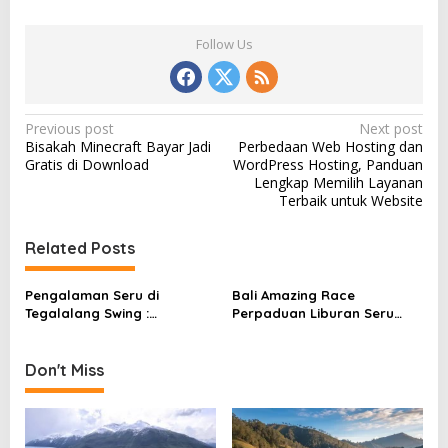
Follow Us
P
Previous post
Next post
Bisakah Minecraft Bayar Jadi
Perbedaan Web Hosting dan
o
Gratis di Download
WordPress Hosting, Panduan
s
Lengkap Memilih Layanan
Terbaik untuk Website
t
n
Related Posts
a
v
Pengalaman Seru di
Bali Amazing Race
Tegalalang Swing :
Perpaduan Liburan Seru
i
Menantang Adrenalin di
dan Team Building yang Unik
g
Atas Ubud
Don't Miss
a
t
i