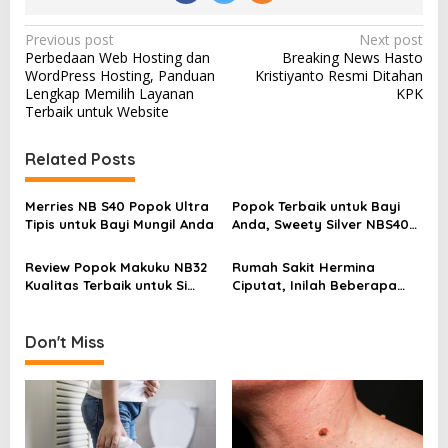
P
Previous post
Next post
Perbedaan Web Hosting dan
Breaking News Hasto
o
WordPress Hosting, Panduan
Kristiyanto Resmi Ditahan
s
Lengkap Memilih Layanan
KPK
Terbaik untuk Website
t
n
Related Posts
a
v
Merries NB S40 Popok Ultra
Popok Terbaik untuk Bayi
Tipis untuk Bayi Mungil Anda
Anda, Sweety Silver NBS40
i
yang Nyaman dan Aman
g
Review Popok Makuku NB32
Rumah Sakit Hermina
Kualitas Terbaik untuk Si
Ciputat, Inilah Beberapa
a
Kecil
Faktor Penyebab Bayi
t
Meninggal dalam
Kandungan
Don't Miss
i
o
n