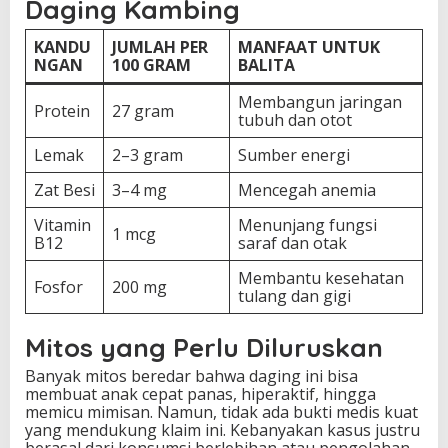
Daging Kambing
KANDU
JUMLAH PER
MANFAAT UNTUK
NGAN
100 GRAM
BALITA
Membangun jaringan
Protein
27 gram
tubuh dan otot
Lemak
2–3 gram
Sumber energi
Zat Besi
3–4 mg
Mencegah anemia
Vitamin
Menunjang fungsi
1 mcg
B12
saraf dan otak
Membantu kesehatan
Fosfor
200 mg
tulang dan gigi
Mitos yang Perlu Diluruskan
Banyak mitos beredar bahwa daging ini bisa
membuat anak cepat panas, hiperaktif, hingga
memicu mimisan. Namun, tidak ada bukti medis kuat
yang mendukung klaim ini. Kebanyakan kasus justru
berasal dari konsumsi berlebihan atau pengolahan