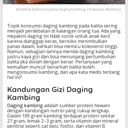
i
D
Bolehkah Balita Konsumsi Daging Kambing, Penjelasan Medisnya
a
g
i
Topik konsumsi daging kambing pada balita sering
n
menjadi perdebatan di kalangan orang tua. Ada yang
g
meyakini daging ini tidak cocok untuk anak kecil
K
karena dianggap keras, berisiko menimbulkan
a
panas dalam, bahkan bisa memicu kolesterol tinggi.
m
Namun, sebagian lainnya menilai daging kambing
b
justru kaya gizi dan bisa menunjang pertumbuhan
i
balita jika diolah dengan benar. Pertanyaan yang
n
kemudian muncul: benarkah balita boleh
g
mengonsumsi kambing, dan apa kata medis tentang
,
hal ini?
P
e
Kandungan Gizi Daging
n
Kambing
j
e
Daging kambing
adalah sumber protein hewani
l
dengan kandungan nutrisi yang cukup lengkap.
a
Dalam 100 gram kambing terdapat protein sekitar
s
27 gram, lemak 2–3 gram, serta vitamin dan mineral
a
penting seperti zat besi, fosfor, dan vitamin B
n