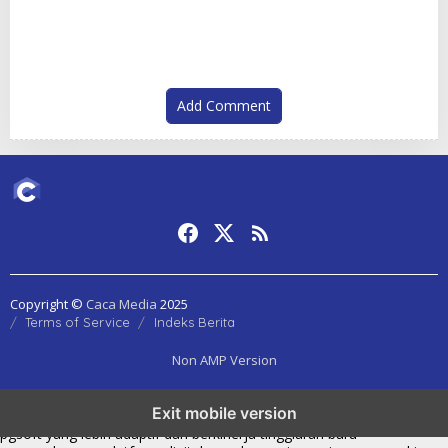
Sehari Hari
Segera Diperiksa
Add Comment
Copyright ©
Caca Media
2025
Terms of Service
Indeks Berita
Non AMP Version
transformasi digital pragmatic play menjadi inspirasi baru dalam
Exit mobile version
menghadirkan inovasi berkualitas
ai digital menjadi kunci analisis data
pgsoft yang lebih adaptif dan berkinerja tinggi
arah baru