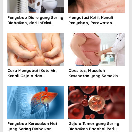
Penyebab Diare yang Sering
Mengatasi Kutil, Kenali
Diabaikan, dari Infeksi
Penyebab, Perawatan
hingga Gangguan Usus
Aman, dan Tanda Harus ke
Dokter
Cara Mengobati Kutu Air,
Obesitas, Masalah
Kenali Gejala dan
Kesehatan yang Semakin
Perawatan yang Tepat
Dekat dengan Kehidupan
Sejak Awal
Modern
Penyebab Kerusakan Hati
Gejala Tumor yang Sering
yang Sering Diabaikan
Diabaikan Padahal Perlu