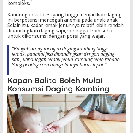
kompleks.
M
e
Kandungan zat besi yang tinggi menjadikan daging
d
ini berpotensi mencegah anemia pada anak-anak.
i
Selain itu, kadar lemak jenuhnya relatif lebih rendah
s
dibandingkan daging sapi, sehingga lebih sehat
n
untuk dikonsumsi dengan porsi yang wajar.
y
a
“Banyak orang mengira daging kambing tinggi
lemak, padahal jika dibandingkan dengan daging
sapi, kandungan lemak jenuh kambing lebih rendah.
Yang penting cara mengolahnya harus tepat.”
Kapan Balita Boleh Mulai
Konsumsi Daging Kambing