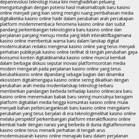
depan
revolusi teknologi masa kini menghadirkan peluang
menguntungkan dengan potensi hasil maksimal
topik baru kasino
online menjadi yang kian sering mengisi ruang pembahasan media
digital
ketika kasino online hadir dalam perubahan arah percakapan
platform modern
membaca fenomena kasino online dari sudut
pandang perkembangan teknologi
era baru kasino online dan
perjalanan panjang menuju media yang lebih interaktif
bagaimana
kasino online membentuk warna baru dalam lanskap digital
modern
catatan redaksi mengenai kasino online yang terus menjadi
perhatian publik
jejak kasino online terlihat di tengah perubahan gaya
konsumsi konten digital
dinamika kasino online muncul kembali
dalam berbagai diskusi seputar inovasi platform
sorotan media
modern mengarah pada perjalanan kasino online yang terus
berubah
kasino online dipandang sebagai bagian dari dinamika
ekosistem digital
mengapa kasino online sering dikaitkan dengan
perubahan arah media modern
lanskap teknologi terbaru
memberikan pandangan berbeda terhadap kasino online
cara baru
kasino online menemukan babak baru seiring munculnya beragam
platform digital
dari media hingga komunitas kasino online mulai
menjadi bahan perbincangan
kisah baru kasino online mengalami
perubahan yang terus berjalan di era teknologi
melihat kasino online
melalui perspektif perkembangan platform interaktif
kasino online
kembali hadir dengan narasi yang berbeda di dunia digital
fenomena
kasino online terus menarik perhatian di tengah arus
modernisasi
arah kasino online menapaki baru dalam perjalanan