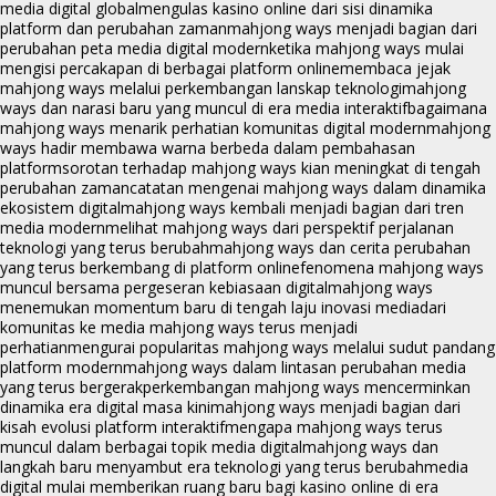
media digital global
mengulas kasino online dari sisi dinamika
platform dan perubahan zaman
mahjong ways menjadi bagian dari
perubahan peta media digital modern
ketika mahjong ways mulai
mengisi percakapan di berbagai platform online
membaca jejak
mahjong ways melalui perkembangan lanskap teknologi
mahjong
ways dan narasi baru yang muncul di era media interaktif
bagaimana
mahjong ways menarik perhatian komunitas digital modern
mahjong
ways hadir membawa warna berbeda dalam pembahasan
platform
sorotan terhadap mahjong ways kian meningkat di tengah
perubahan zaman
catatan mengenai mahjong ways dalam dinamika
ekosistem digital
mahjong ways kembali menjadi bagian dari tren
media modern
melihat mahjong ways dari perspektif perjalanan
teknologi yang terus berubah
mahjong ways dan cerita perubahan
yang terus berkembang di platform online
fenomena mahjong ways
muncul bersama pergeseran kebiasaan digital
mahjong ways
menemukan momentum baru di tengah laju inovasi media
dari
komunitas ke media mahjong ways terus menjadi
perhatian
mengurai popularitas mahjong ways melalui sudut pandang
platform modern
mahjong ways dalam lintasan perubahan media
yang terus bergerak
perkembangan mahjong ways mencerminkan
dinamika era digital masa kini
mahjong ways menjadi bagian dari
kisah evolusi platform interaktif
mengapa mahjong ways terus
muncul dalam berbagai topik media digital
mahjong ways dan
langkah baru menyambut era teknologi yang terus berubah
media
digital mulai memberikan ruang baru bagi kasino online di era