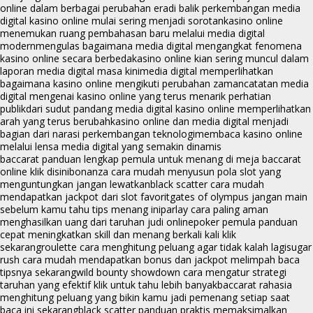
online dalam berbagai perubahan era
di balik perkembangan media
digital kasino online mulai sering menjadi sorotan
kasino online
menemukan ruang pembahasan baru melalui media digital
modern
mengulas bagaimana media digital mengangkat fenomena
kasino online secara berbeda
kasino online kian sering muncul dalam
laporan media digital masa kini
media digital memperlihatkan
bagaimana kasino online mengikuti perubahan zaman
catatan media
digital mengenai kasino online yang terus menarik perhatian
publik
dari sudut pandang media digital kasino online memperlihatkan
arah yang terus berubah
kasino online dan media digital menjadi
bagian dari narasi perkembangan teknologi
membaca kasino online
melalui lensa media digital yang semakin dinamis
baccarat panduan lengkap pemula untuk menang di meja baccarat
online klik disini
bonanza cara mudah menyusun pola slot yang
menguntungkan jangan lewatkan
black scatter cara mudah
mendapatkan jackpot dari slot favorit
gates of olympus jangan main
sebelum kamu tahu tips menang ini
parlay cara paling aman
menghasilkan uang dari taruhan judi online
poker pemula panduan
cepat meningkatkan skill dan menang berkali kali klik
sekarang
roulette cara menghitung peluang agar tidak kalah lagi
sugar
rush cara mudah mendapatkan bonus dan jackpot melimpah baca
tipsnya sekarang
wild bounty showdown cara mengatur strategi
taruhan yang efektif klik untuk tahu lebih banyak
baccarat rahasia
menghitung peluang yang bikin kamu jadi pemenang setiap saat
baca ini sekarang
black scatter panduan praktis memaksimalkan