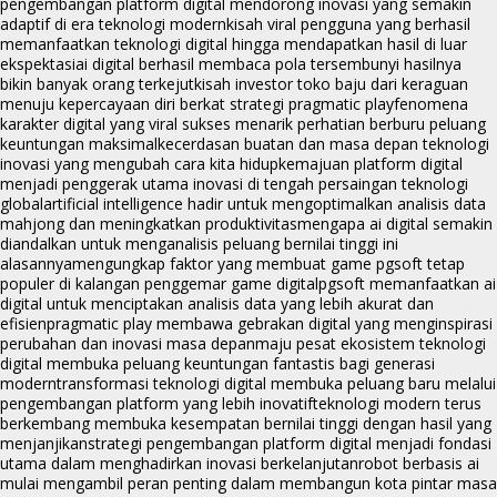
pengembangan platform digital mendorong inovasi yang semakin
adaptif di era teknologi modern
kisah viral pengguna yang berhasil
memanfaatkan teknologi digital hingga mendapatkan hasil di luar
ekspektasi
ai digital berhasil membaca pola tersembunyi hasilnya
bikin banyak orang terkejut
kisah investor toko baju dari keraguan
menuju kepercayaan diri berkat strategi pragmatic play
fenomena
karakter digital yang viral sukses menarik perhatian berburu peluang
keuntungan maksimal
kecerdasan buatan dan masa depan teknologi
inovasi yang mengubah cara kita hidup
kemajuan platform digital
menjadi penggerak utama inovasi di tengah persaingan teknologi
global
artificial intelligence hadir untuk mengoptimalkan analisis data
mahjong dan meningkatkan produktivitas
mengapa ai digital semakin
diandalkan untuk menganalisis peluang bernilai tinggi ini
alasannya
mengungkap faktor yang membuat game pgsoft tetap
populer di kalangan penggemar game digital
pgsoft memanfaatkan ai
digital untuk menciptakan analisis data yang lebih akurat dan
efisien
pragmatic play membawa gebrakan digital yang menginspirasi
perubahan dan inovasi masa depan
maju pesat ekosistem teknologi
digital membuka peluang keuntungan fantastis bagi generasi
modern
transformasi teknologi digital membuka peluang baru melalui
pengembangan platform yang lebih inovatif
teknologi modern terus
berkembang membuka kesempatan bernilai tinggi dengan hasil yang
menjanjikan
strategi pengembangan platform digital menjadi fondasi
utama dalam menghadirkan inovasi berkelanjutan
robot berbasis ai
mulai mengambil peran penting dalam membangun kota pintar masa