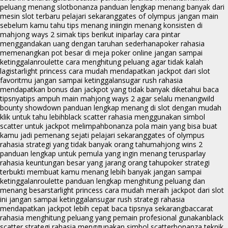
peluang menang slot
bonanza panduan lengkap menang banyak dari
mesin slot terbaru pelajari sekarang
gates of olympus jangan main
sebelum kamu tahu tips menang ini
ingin menang konsisten di
mahjong ways 2 simak tips berikut ini
parlay cara pintar
menggandakan uang dengan taruhan sederhana
poker rahasia
memenangkan pot besar di meja poker online jangan sampai
ketinggalan
roulette cara menghitung peluang agar tidak kalah
lagi
starlight princess cara mudah mendapatkan jackpot dari slot
favoritmu jangan sampai ketinggalan
sugar rush rahasia
mendapatkan bonus dan jackpot yang tidak banyak diketahui baca
tipsnya
tips ampuh main mahjong ways 2 agar selalu menang
wild
bounty showdown panduan lengkap menang di slot dengan mudah
klik untuk tahu lebih
black scatter rahasia menggunakan simbol
scatter untuk jackpot melimpah
bonanza pola main yang bisa buat
kamu jadi pemenang sejati pelajari sekarang
gates of olympus
rahasia strategi yang tidak banyak orang tahu
mahjong wins 2
panduan lengkap untuk pemula yang ingin menang terus
parlay
rahasia keuntungan besar yang jarang orang tahu
poker strategi
terbukti membuat kamu menang lebih banyak jangan sampai
ketinggalan
roulette panduan lengkap menghitung peluang dan
menang besar
starlight princess cara mudah meraih jackpot dari slot
ini jangan sampai ketinggalan
sugar rush strategi rahasia
mendapatkan jackpot lebih cepat baca tipsnya sekarang
baccarat
rahasia menghitung peluang yang pemain profesional gunakan
black
scatter strategi rahasia menggunakan simbol scatter
bonanza teknik