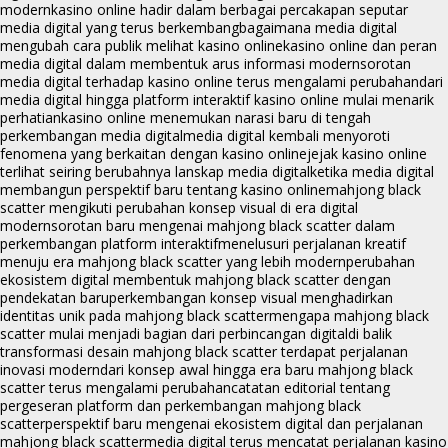
modern
kasino online hadir dalam berbagai percakapan seputar
media digital yang terus berkembang
bagaimana media digital
mengubah cara publik melihat kasino online
kasino online dan peran
media digital dalam membentuk arus informasi modern
sorotan
media digital terhadap kasino online terus mengalami perubahan
dari
media digital hingga platform interaktif kasino online mulai menarik
perhatian
kasino online menemukan narasi baru di tengah
perkembangan media digital
media digital kembali menyoroti
fenomena yang berkaitan dengan kasino online
jejak kasino online
terlihat seiring berubahnya lanskap media digital
ketika media digital
membangun perspektif baru tentang kasino online
mahjong black
scatter mengikuti perubahan konsep visual di era digital
modern
sorotan baru mengenai mahjong black scatter dalam
perkembangan platform interaktif
menelusuri perjalanan kreatif
menuju era mahjong black scatter yang lebih modern
perubahan
ekosistem digital membentuk mahjong black scatter dengan
pendekatan baru
perkembangan konsep visual menghadirkan
identitas unik pada mahjong black scatter
mengapa mahjong black
scatter mulai menjadi bagian dari perbincangan digital
di balik
transformasi desain mahjong black scatter terdapat perjalanan
inovasi modern
dari konsep awal hingga era baru mahjong black
scatter terus mengalami perubahan
catatan editorial tentang
pergeseran platform dan perkembangan mahjong black
scatter
perspektif baru mengenai ekosistem digital dan perjalanan
mahjong black scatter
media digital terus mencatat perjalanan kasino