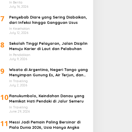
In Berita
July 16, 2026
7
Penyebab Diare yang Sering Diabaikan,
dari Infeksi hingga Gangguan Usus
In Kesehatan
July 12, 2026
8
Sekolah Tinggi Pelayaran, Jalan Disiplin
Menuju Karier di Laut dan Pelabuhan
In Pendidikan
July 9, 2026
9
Wisata di Argentina, Negeri Tango yang
Menyimpan Gunung Es, Air Terjun, dan
Kota Penuh Warna
In Traveling
July 2, 2026
10
Ranukumbolo, Keindahan Danau yang
Memikat Hati Pendaki di Jalur Semeru
In Traveling
June 29, 2026
11
Messi Jadi Pemain Paling Bersinar di
Piala Dunia 2026, Usia Hanya Angka