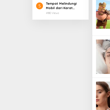
Semua Kalangan
Tempat Melindungi
5
Mobil dari Karat
Terbaik
4180 Views