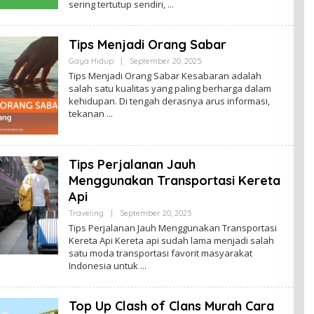
sering tertutup sendiri,
Tips Menjadi Orang Sabar
By
Gaya Hidup
|
September 20, 2025
Admin
Tips Menjadi Orang Sabar Kesabaran adalah
salah satu kualitas yang paling berharga dalam
kehidupan. Di tengah derasnya arus informasi,
tekanan
Tips Perjalanan Jauh
Menggunakan Transportasi Kereta
Api
By
Traveling
|
September 20, 2025
Admin
Tips Perjalanan Jauh Menggunakan Transportasi
Kereta Api Kereta api sudah lama menjadi salah
satu moda transportasi favorit masyarakat
Indonesia untuk
Top Up Clash of Clans Murah Cara