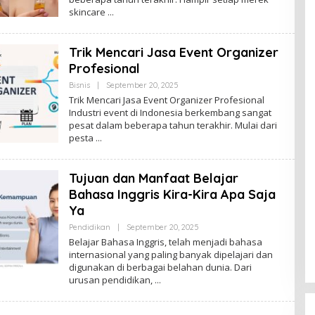
skincare
Trik Mencari Jasa Event Organizer
Profesional
By
Bisnis
|
September 20, 2025
Admin
Trik Mencari Jasa Event Organizer Profesional
Industri event di Indonesia berkembang sangat
pesat dalam beberapa tahun terakhir. Mulai dari
pesta
Tujuan dan Manfaat Belajar
Bahasa Inggris Kira-Kira Apa Saja
Ya
By
Pendidikan
|
September 20, 2025
Admin
Belajar Bahasa Inggris, telah menjadi bahasa
internasional yang paling banyak dipelajari dan
digunakan di berbagai belahan dunia. Dari
urusan pendidikan,