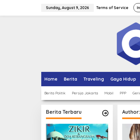
Skip
to
Sunday, August 9, 2026
Terms of Service
I
content
Home
Berita
Traveling
Gaya Hidup
Berita Politik
Persija Jakarta
Mobil
PPP
Geri
Berita Terbaru
Author