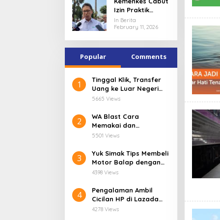
Kemenkes Cabut
Gizi Masuk
Izin Praktik
Pusaran Hukum
Dokter Terlibat
In Berita
Kasus PPDS
February 11, 2026
Undip
Popular
Comments
Tinggal Klik, Transfer
1
Uang ke Luar Negeri
Pakai Aplikasi digibank
5665 Views
by DBS
WA Blast Cara
2
Memakai dan
Keuntungannya dalam
5501 Views
Bisnis
Yuk Simak Tips Membeli
3
Motor Balap dengan
Kredit Tanpa Agunan
4398 Views
Pengalaman Ambil
4
Cicilan HP di Lazada
Pakai Kredivo, Mudah
4278 Views
dan Praktis untuk