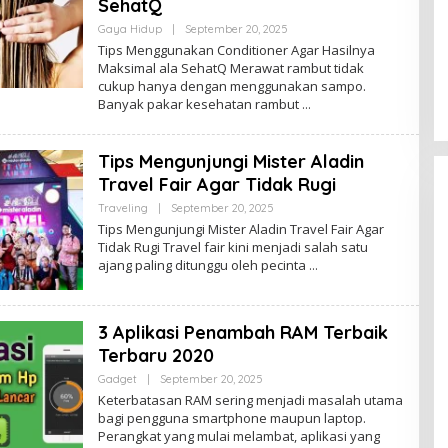
SehatQ
By
Gaya Hidup
|
September 20, 2025
Ketegangan Timur Tengah Awal
Admin
Tips Menggunakan Conditioner Agar Hasilnya
2026 Perkembangan Terbaru di
Maksimal ala SehatQ Merawat rambut tidak
Gaza
cukup hanya dengan menggunakan sampo.
In Politik
|
January 20, 2026
Banyak pakar kesehatan rambut
Tips Mengunjungi Mister Aladin
Travel Fair Agar Tidak Rugi
By
Traveling
|
September 20, 2025
Admin
Tips Mengunjungi Mister Aladin Travel Fair Agar
Tidak Rugi Travel fair kini menjadi salah satu
ajang paling ditunggu oleh pecinta
3 Aplikasi Penambah RAM Terbaik
Terbaru 2020
By
Gadget
|
September 20, 2025
Admin
Keterbatasan RAM sering menjadi masalah utama
bagi pengguna smartphone maupun laptop.
Perangkat yang mulai melambat, aplikasi yang