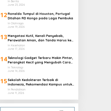
In Berita
June 23, 2026
12
Ronaldo Tumpul di Houston, Portugal
Ditahan RD Kongo pada Laga Pembuka
In Olahraga
June 19, 2026
13
Mengatasi Kutil, Kenali Penyebab,
Perawatan Aman, dan Tanda Harus ke
Dokter
In Kesehatan
June 17, 2026
14
Teknologi Gadget Terbaru Makin Pintar,
Perangkat Kecil yang Mengubah Cara
Hidup Harian
In Teknologi
June 14, 2026
15
Sekolah Kedokteran Terbaik di
Indonesia, Rekomendasi Kampus untuk
Calon Dokter
In Pendidikan
June 11, 2026