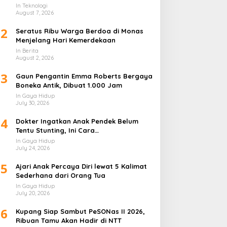
Lapis
In Teknologi
August 7, 2026
2
Seratus Ribu Warga Berdoa di Monas
Menjelang Hari Kemerdekaan
In Berita
August 2, 2026
3
Gaun Pengantin Emma Roberts Bergaya
Boneka Antik, Dibuat 1.000 Jam
In Gaya Hidup
July 30, 2026
4
Dokter Ingatkan Anak Pendek Belum
Tentu Stunting, Ini Cara
Membedakannya
In Gaya Hidup
July 24, 2026
5
Ajari Anak Percaya Diri lewat 5 Kalimat
Sederhana dari Orang Tua
In Gaya Hidup
July 20, 2026
6
Kupang Siap Sambut PeSONas II 2026,
Ribuan Tamu Akan Hadir di NTT