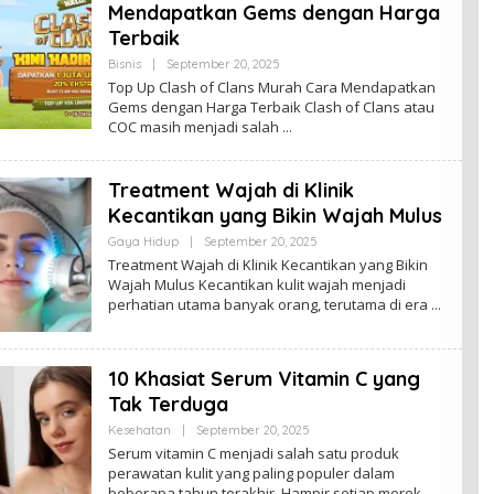
Mendapatkan Gems dengan Harga
Terbaik
By
Bisnis
|
September 20, 2025
Admin
Top Up Clash of Clans Murah Cara Mendapatkan
Gems dengan Harga Terbaik Clash of Clans atau
COC masih menjadi salah
Treatment Wajah di Klinik
Kecantikan yang Bikin Wajah Mulus
By
Gaya Hidup
|
September 20, 2025
Admin
Treatment Wajah di Klinik Kecantikan yang Bikin
Wajah Mulus Kecantikan kulit wajah menjadi
perhatian utama banyak orang, terutama di era
10 Khasiat Serum Vitamin C yang
Tak Terduga
By
Kesehatan
|
September 20, 2025
Admin
Serum vitamin C menjadi salah satu produk
perawatan kulit yang paling populer dalam
beberapa tahun terakhir. Hampir setiap merek