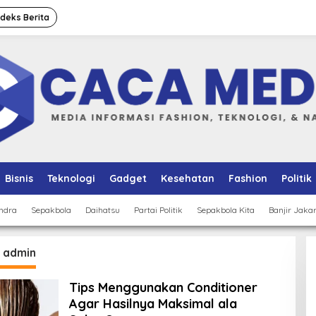
ndeks Berita
Bisnis
Teknologi
Gadget
Kesehatan
Fashion
Politik
ndra
Sepakbola
Daihatsu
Partai Politik
Sepakbola Kita
Banjir Jaka
:
admin
Tips Menggunakan Conditioner
Agar Hasilnya Maksimal ala