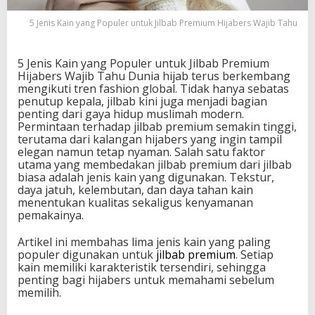
u
n
5 Jenis Kain yang Populer untuk Jilbab Premium Hijabers Wajib Tahu
t
u
k
5 Jenis Kain yang Populer untuk Jilbab Premium
J
Hijabers Wajib Tahu Dunia hijab terus berkembang
i
mengikuti tren fashion global. Tidak hanya sebatas
l
penutup kepala, jilbab kini juga menjadi bagian
b
penting dari gaya hidup muslimah modern.
a
Permintaan terhadap jilbab premium semakin tinggi,
b
terutama dari kalangan hijabers yang ingin tampil
P
elegan namun tetap nyaman. Salah satu faktor
r
utama yang membedakan jilbab premium dari jilbab
e
biasa adalah jenis kain yang digunakan. Tekstur,
m
daya jatuh, kelembutan, dan daya tahan kain
i
menentukan kualitas sekaligus kenyamanan
u
pemakainya.
m
H
Artikel ini membahas lima jenis kain yang paling
i
populer digunakan untuk
jilbab premium
. Setiap
j
kain memiliki karakteristik tersendiri, sehingga
a
penting bagi hijabers untuk memahami sebelum
b
memilih.
e
r