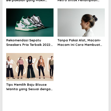
Berpakaian yang Makin
Retro untuk Penampilan
Berani dan Personal
yang Menarik
Rekomendasi Sepatu
Tanpa Pakai Alat, Macam-
Sneakers Pria Terbaik 2022:
Macam Ini Cara Membuat
Tren, Gaya, dan
Rambut Badai Hanya
Kenyamanan
dengan Jedai
Tips Memilih Baju Blouse
Wanita yang Sesuai dengan
Bentuk Tubuh