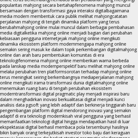
popularitas mahjong secara bertahap
fenomena mahjong muncul
bersamaan dengan transformasi gaya interaksi digital
bagaimana
media modern membentuk cara publik melihat mahjong
catatan
perjalanan mahjong di tengah dinamika platform yang terus
berubah
mahjong online mulai muncul dalam berbagai pembahasan
media digital
ketika mahjong online menjadi bagian dari perubahan
kebiasaan pengguna internet
jejak mahjong online mengikuti
dinamika ekosistem platform modern
mengapa mahjong online
semakin sering masuk ke dalam topik perkembangan digital
mahjong
online dan arah baru pembentukan komunitas di era
teknologi
fenomena mahjong online memberikan warna berbeda
pada lanskap media modern
perspektif baru melihat mahjong online
melalui perubahan tren platform
sorotan terhadap mahjong online
terus meningkat seiring berkembangnya media
perjalanan mahjong
online mengikuti irama transformasi dunia digital
mahjong online
menemukan ruang baru di tengah perubahan ekosistem
modern
transformasi digital pragmatic play menjadi inspirasi baru
dalam menghadirkan inovasi berkualitas
ai digital menjadi kunci
analisis data pgsoft yang lebih adaptif dan berkinerja tinggi
arah baru
pengembangan platform digital mendorong inovasi yang semakin
adaptif di era teknologi modern
kisah viral pengguna yang berhasil
memanfaatkan teknologi digital hingga mendapatkan hasil di luar
ekspektasi
ai digital berhasil membaca pola tersembunyi hasilnya
bikin banyak orang terkejut
kisah investor toko baju dari keraguan