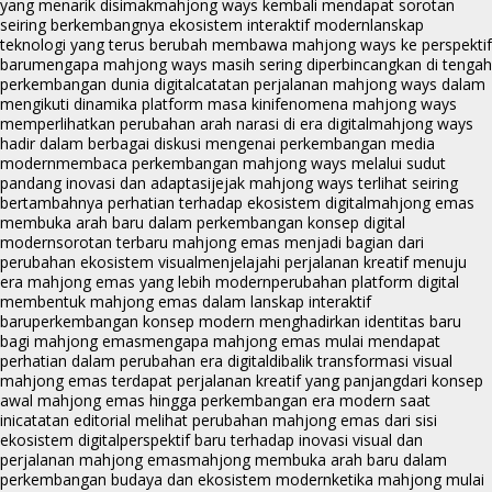
yang menarik disimak
mahjong ways kembali mendapat sorotan
seiring berkembangnya ekosistem interaktif modern
lanskap
teknologi yang terus berubah membawa mahjong ways ke perspektif
baru
mengapa mahjong ways masih sering diperbincangkan di tengah
perkembangan dunia digital
catatan perjalanan mahjong ways dalam
mengikuti dinamika platform masa kini
fenomena mahjong ways
memperlihatkan perubahan arah narasi di era digital
mahjong ways
hadir dalam berbagai diskusi mengenai perkembangan media
modern
membaca perkembangan mahjong ways melalui sudut
pandang inovasi dan adaptasi
jejak mahjong ways terlihat seiring
bertambahnya perhatian terhadap ekosistem digital
mahjong emas
membuka arah baru dalam perkembangan konsep digital
modern
sorotan terbaru mahjong emas menjadi bagian dari
perubahan ekosistem visual
menjelajahi perjalanan kreatif menuju
era mahjong emas yang lebih modern
perubahan platform digital
membentuk mahjong emas dalam lanskap interaktif
baru
perkembangan konsep modern menghadirkan identitas baru
bagi mahjong emas
mengapa mahjong emas mulai mendapat
perhatian dalam perubahan era digital
dibalik transformasi visual
mahjong emas terdapat perjalanan kreatif yang panjang
dari konsep
awal mahjong emas hingga perkembangan era modern saat
ini
catatan editorial melihat perubahan mahjong emas dari sisi
ekosistem digital
perspektif baru terhadap inovasi visual dan
perjalanan mahjong emas
mahjong membuka arah baru dalam
perkembangan budaya dan ekosistem modern
ketika mahjong mulai