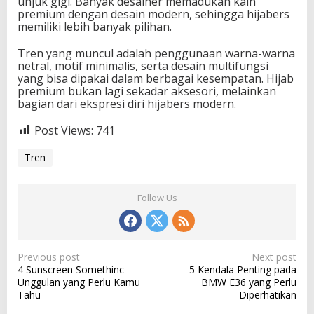
unjuk gigi. Banyak desainer memadukan kain
premium dengan desain modern, sehingga hijabers
memiliki lebih banyak pilihan.
Tren yang muncul adalah penggunaan warna-warna
netral, motif minimalis, serta desain multifungsi
yang bisa dipakai dalam berbagai kesempatan. Hijab
premium bukan lagi sekadar aksesori, melainkan
bagian dari ekspresi diri hijabers modern.
Post Views:
741
Tren
Follow Us
P
Previous post
Next post
4 Sunscreen Somethinc
5 Kendala Penting pada
o
Unggulan yang Perlu Kamu
BMW E36 yang Perlu
s
Tahu
Diperhatikan