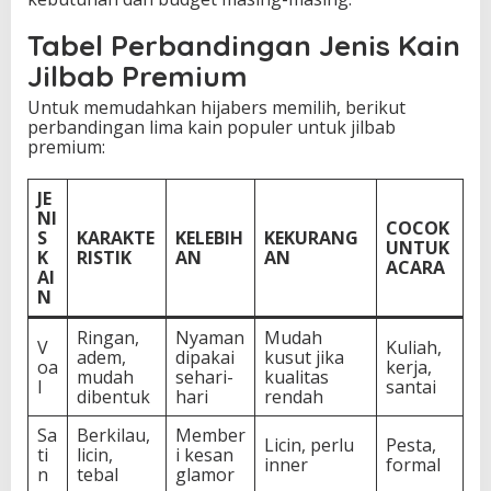
Tabel Perbandingan Jenis Kain
Jilbab Premium
Untuk memudahkan hijabers memilih, berikut
perbandingan lima kain populer untuk jilbab
premium:
JE
NI
COCOK
S
KARAKTE
KELEBIH
KEKURANG
UNTUK
K
RISTIK
AN
AN
ACARA
AI
N
Ringan,
Nyaman
Mudah
V
Kuliah,
adem,
dipakai
kusut jika
oa
kerja,
mudah
sehari-
kualitas
l
santai
dibentuk
hari
rendah
Sa
Berkilau,
Member
Licin, perlu
Pesta,
ti
licin,
i kesan
inner
formal
n
tebal
glamor