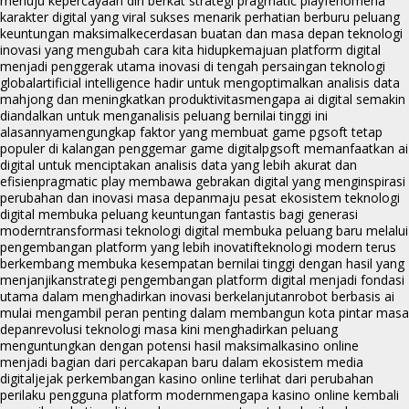
menuju kepercayaan diri berkat strategi pragmatic play
fenomena
karakter digital yang viral sukses menarik perhatian berburu peluang
keuntungan maksimal
kecerdasan buatan dan masa depan teknologi
inovasi yang mengubah cara kita hidup
kemajuan platform digital
menjadi penggerak utama inovasi di tengah persaingan teknologi
global
artificial intelligence hadir untuk mengoptimalkan analisis data
mahjong dan meningkatkan produktivitas
mengapa ai digital semakin
diandalkan untuk menganalisis peluang bernilai tinggi ini
alasannya
mengungkap faktor yang membuat game pgsoft tetap
populer di kalangan penggemar game digital
pgsoft memanfaatkan ai
digital untuk menciptakan analisis data yang lebih akurat dan
efisien
pragmatic play membawa gebrakan digital yang menginspirasi
perubahan dan inovasi masa depan
maju pesat ekosistem teknologi
digital membuka peluang keuntungan fantastis bagi generasi
modern
transformasi teknologi digital membuka peluang baru melalui
pengembangan platform yang lebih inovatif
teknologi modern terus
berkembang membuka kesempatan bernilai tinggi dengan hasil yang
menjanjikan
strategi pengembangan platform digital menjadi fondasi
utama dalam menghadirkan inovasi berkelanjutan
robot berbasis ai
mulai mengambil peran penting dalam membangun kota pintar masa
depan
revolusi teknologi masa kini menghadirkan peluang
menguntungkan dengan potensi hasil maksimal
kasino online
menjadi bagian dari percakapan baru dalam ekosistem media
digital
jejak perkembangan kasino online terlihat dari perubahan
perilaku pengguna platform modern
mengapa kasino online kembali