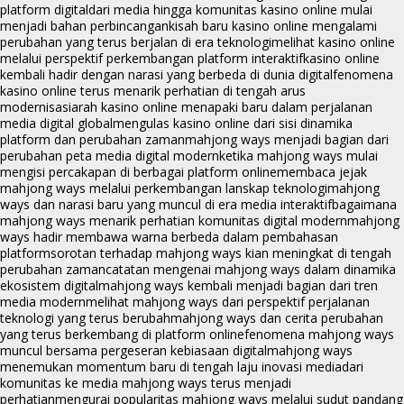
platform digital
dari media hingga komunitas kasino online mulai
menjadi bahan perbincangan
kisah baru kasino online mengalami
perubahan yang terus berjalan di era teknologi
melihat kasino online
melalui perspektif perkembangan platform interaktif
kasino online
kembali hadir dengan narasi yang berbeda di dunia digital
fenomena
kasino online terus menarik perhatian di tengah arus
modernisasi
arah kasino online menapaki baru dalam perjalanan
media digital global
mengulas kasino online dari sisi dinamika
platform dan perubahan zaman
mahjong ways menjadi bagian dari
perubahan peta media digital modern
ketika mahjong ways mulai
mengisi percakapan di berbagai platform online
membaca jejak
mahjong ways melalui perkembangan lanskap teknologi
mahjong
ways dan narasi baru yang muncul di era media interaktif
bagaimana
mahjong ways menarik perhatian komunitas digital modern
mahjong
ways hadir membawa warna berbeda dalam pembahasan
platform
sorotan terhadap mahjong ways kian meningkat di tengah
perubahan zaman
catatan mengenai mahjong ways dalam dinamika
ekosistem digital
mahjong ways kembali menjadi bagian dari tren
media modern
melihat mahjong ways dari perspektif perjalanan
teknologi yang terus berubah
mahjong ways dan cerita perubahan
yang terus berkembang di platform online
fenomena mahjong ways
muncul bersama pergeseran kebiasaan digital
mahjong ways
menemukan momentum baru di tengah laju inovasi media
dari
komunitas ke media mahjong ways terus menjadi
perhatian
mengurai popularitas mahjong ways melalui sudut pandang