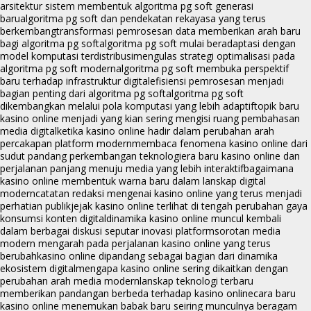
arsitektur sistem membentuk algoritma pg soft generasi
baru
algoritma pg soft dan pendekatan rekayasa yang terus
berkembang
transformasi pemrosesan data memberikan arah baru
bagi algoritma pg soft
algoritma pg soft mulai beradaptasi dengan
model komputasi terdistribusi
mengulas strategi optimalisasi pada
algoritma pg soft modern
algoritma pg soft membuka perspektif
baru terhadap infrastruktur digital
efisiensi pemrosesan menjadi
bagian penting dari algoritma pg soft
algoritma pg soft
dikembangkan melalui pola komputasi yang lebih adaptif
topik baru
kasino online menjadi yang kian sering mengisi ruang pembahasan
media digital
ketika kasino online hadir dalam perubahan arah
percakapan platform modern
membaca fenomena kasino online dari
sudut pandang perkembangan teknologi
era baru kasino online dan
perjalanan panjang menuju media yang lebih interaktif
bagaimana
kasino online membentuk warna baru dalam lanskap digital
modern
catatan redaksi mengenai kasino online yang terus menjadi
perhatian publik
jejak kasino online terlihat di tengah perubahan gaya
konsumsi konten digital
dinamika kasino online muncul kembali
dalam berbagai diskusi seputar inovasi platform
sorotan media
modern mengarah pada perjalanan kasino online yang terus
berubah
kasino online dipandang sebagai bagian dari dinamika
ekosistem digital
mengapa kasino online sering dikaitkan dengan
perubahan arah media modern
lanskap teknologi terbaru
memberikan pandangan berbeda terhadap kasino online
cara baru
kasino online menemukan babak baru seiring munculnya beragam