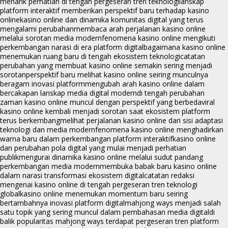
menarik perhatian di tengah pergeseran tren teknologi
lanskap
platform interaktif memberikan perspektif baru terhadap kasino
online
kasino online dan dinamika komunitas digital yang terus
mengalami perubahan
membaca arah perjalanan kasino online
melalui sorotan media modern
fenomena kasino online mengikuti
perkembangan narasi di era platform digital
bagaimana kasino online
menemukan ruang baru di tengah ekosistem teknologi
catatan
perubahan yang membuat kasino online semakin sering menjadi
sorotan
perspektif baru melihat kasino online seiring munculnya
beragam inovasi platform
mengubah arah kasino online dalam
bercakapan lanskap media digital modern
di tengah perubahan
zaman kasino online muncul dengan perspektif yang berbeda
viral
kasino online kembali menjadi sorotan saat ekosistem platform
terus berkembang
melihat perjalanan kasino online dari sisi adaptasi
teknologi dan media modern
fenomena kasino online menghadirkan
warna baru dalam perkembangan platform interaktif
kasino online
dan perubahan pola digital yang mulai menjadi perhatian
publik
mengurai dinamika kasino online melalui sudut pandang
perkembangan media modern
membuka babak baru kasino online
dalam narasi transformasi ekosistem digital
catatan redaksi
mengenai kasino online di tengah pergeseran tren teknologi
global
kasino online menemukan momentum baru seiring
bertambahnya inovasi platform digital
mahjong ways menjadi salah
satu topik yang sering muncul dalam pembahasan media digital
di
balik popularitas mahjong ways terdapat pergeseran tren platform