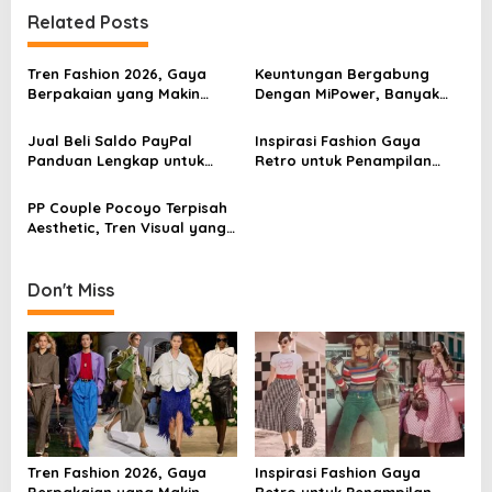
t
Related Posts
n
a
Tren Fashion 2026, Gaya
Keuntungan Bergabung
v
Berpakaian yang Makin
Dengan MiPower, Banyak
Berani dan Personal
Anak Muda Mulai Melirik
i
Jalur Ini
Jual Beli Saldo PayPal
Inspirasi Fashion Gaya
g
Panduan Lengkap untuk
Retro untuk Penampilan
Pemula dan Pelaku Bisnis
yang Menarik
a
Digital
PP Couple Pocoyo Terpisah
t
Aesthetic, Tren Visual yang
i
Jadi Identitas Baru Anak
Muda
o
Don't Miss
n
Tren Fashion 2026, Gaya
Inspirasi Fashion Gaya