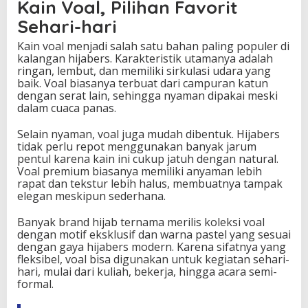
Kain Voal, Pilihan Favorit
s
Sehari-hari
W
a
Kain voal menjadi salah satu bahan paling populer di
j
kalangan hijabers. Karakteristik utamanya adalah
i
ringan, lembut, dan memiliki sirkulasi udara yang
b
baik. Voal biasanya terbuat dari campuran katun
T
dengan serat lain, sehingga nyaman dipakai meski
a
dalam cuaca panas.
h
u
Selain nyaman, voal juga mudah dibentuk. Hijabers
tidak perlu repot menggunakan banyak jarum
pentul karena kain ini cukup jatuh dengan natural.
Voal premium biasanya memiliki anyaman lebih
rapat dan tekstur lebih halus, membuatnya tampak
elegan meskipun sederhana.
Banyak brand hijab ternama merilis koleksi voal
dengan motif eksklusif dan warna pastel yang sesuai
dengan gaya hijabers modern. Karena sifatnya yang
fleksibel, voal bisa digunakan untuk kegiatan sehari-
hari, mulai dari kuliah, bekerja, hingga acara semi-
formal.