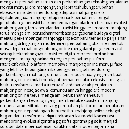
mengikuti perubahan zaman dan perkembangan teknologi
perjalanan
inovasi menuju era mahjong yang lebih terhubung
perubahan
ekosistem modern mendorong adaptasi mahjong di era
digital
mengapa mahjong tetap menarik perhatian di tengah
perubahan generasi
di balik perkembangan platform terdapat evolusi
mahjong yang terus berjalan
dari tradisi hingga era modern mahjong
terus mengalami perubahan
membaca pergeseran budaya digital
melalui perkembangan mahjong
perspektif baru terhadap perjalanan
mahjong di lingkungan modern
arah perubahan global membentuk
masa depan mahjong
mahjong online mengalami pergeseran arah
seiring berkembangnya ekosistem digital modern
sorotan baru
mengenai mahjong online di tengah perubahan platform
interaktif
evolusi platform membawa mahjong online menuju fase
yang lebih terhubung
dinamika pengguna digital mendorong
perkembangan mahjong online di era modern
apa yang membuat
mahjong online mulai mendapat perhatian dalam ekosistem digital
di
balik transformasi media interaktif terdapat kisah perjalanan
mahjong online
sejak awal kemunculannya hingga era modern
mahjong online terus mengalami perubahan
menelusuri
perkembangan teknologi yang membentuk ekosistem mahjong
online
catatan editorial tentang perubahan platform dan perjalanan
mahjong online
pandangan baru melihat mahjong online sebagai
bagian dari transformasi digital
rekonstruksi model komputasi
mendorong evolusi algoritma pg soft
algoritma pg soft menjadi
sorotan dalam pembahasan struktur data modern
bagaimana