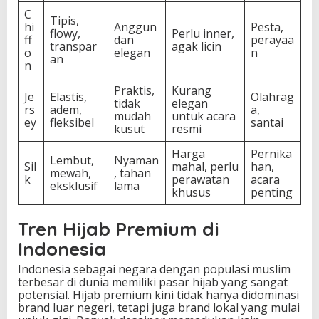
C
Tipis,
hi
Anggun
Pesta,
flowy,
Perlu inner,
ff
dan
perayaa
transpar
agak licin
o
elegan
n
an
n
Praktis,
Kurang
Je
Elastis,
Olahrag
tidak
elegan
rs
adem,
a,
mudah
untuk acara
ey
fleksibel
santai
kusut
resmi
Harga
Pernika
Lembut,
Nyaman
Sil
mahal, perlu
han,
mewah,
, tahan
k
perawatan
acara
eksklusif
lama
khusus
penting
Tren Hijab Premium di
Indonesia
Indonesia sebagai negara dengan populasi muslim
terbesar di dunia memiliki pasar hijab yang sangat
potensial. Hijab premium kini tidak hanya didominasi
brand luar negeri, tetapi juga brand lokal yang mulai