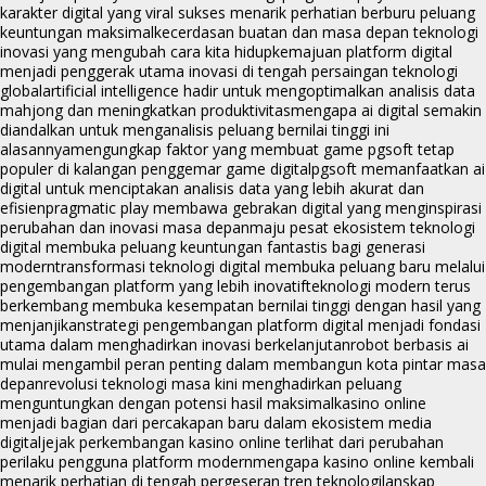
karakter digital yang viral sukses menarik perhatian berburu peluang
keuntungan maksimal
kecerdasan buatan dan masa depan teknologi
inovasi yang mengubah cara kita hidup
kemajuan platform digital
menjadi penggerak utama inovasi di tengah persaingan teknologi
global
artificial intelligence hadir untuk mengoptimalkan analisis data
mahjong dan meningkatkan produktivitas
mengapa ai digital semakin
diandalkan untuk menganalisis peluang bernilai tinggi ini
alasannya
mengungkap faktor yang membuat game pgsoft tetap
populer di kalangan penggemar game digital
pgsoft memanfaatkan ai
digital untuk menciptakan analisis data yang lebih akurat dan
efisien
pragmatic play membawa gebrakan digital yang menginspirasi
perubahan dan inovasi masa depan
maju pesat ekosistem teknologi
digital membuka peluang keuntungan fantastis bagi generasi
modern
transformasi teknologi digital membuka peluang baru melalui
pengembangan platform yang lebih inovatif
teknologi modern terus
berkembang membuka kesempatan bernilai tinggi dengan hasil yang
menjanjikan
strategi pengembangan platform digital menjadi fondasi
utama dalam menghadirkan inovasi berkelanjutan
robot berbasis ai
mulai mengambil peran penting dalam membangun kota pintar masa
depan
revolusi teknologi masa kini menghadirkan peluang
menguntungkan dengan potensi hasil maksimal
kasino online
menjadi bagian dari percakapan baru dalam ekosistem media
digital
jejak perkembangan kasino online terlihat dari perubahan
perilaku pengguna platform modern
mengapa kasino online kembali
menarik perhatian di tengah pergeseran tren teknologi
lanskap