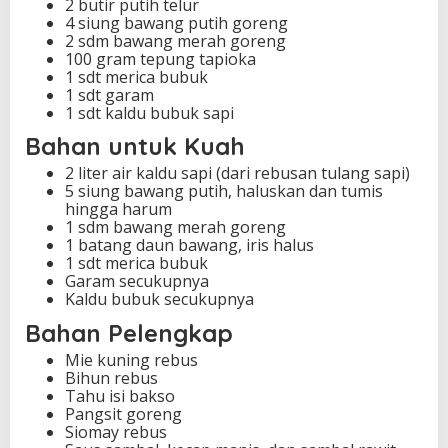
2 butir putih telur
4 siung bawang putih goreng
2 sdm bawang merah goreng
100 gram tepung tapioka
1 sdt merica bubuk
1 sdt garam
1 sdt kaldu bubuk sapi
Bahan untuk Kuah
2 liter air kaldu sapi (dari rebusan tulang sapi)
5 siung bawang putih, haluskan dan tumis
hingga harum
1 sdm bawang merah goreng
1 batang daun bawang, iris halus
1 sdt merica bubuk
Garam secukupnya
Kaldu bubuk secukupnya
Bahan Pelengkap
Mie kuning rebus
Bihun rebus
Tahu isi bakso
Pangsit goreng
Siomay rebus