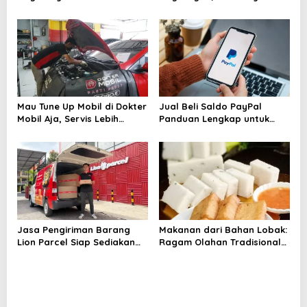
Perusahaan yang Sering
Berkelanjutan Mengubah
Diremehkan
Wajah Industri Furnitur
Mau Tune Up Mobil di Dokter
Jual Beli Saldo PayPal
Mobil Aja, Servis Lebih
Panduan Lengkap untuk
Tenang dan Terarah
Pemula dan Pelaku Bisnis
Digital
Jasa Pengiriman Barang
Makanan dari Bahan Lobak:
Lion Parcel Siap Sediakan
Ragam Olahan Tradisional
Garansi untuk Kiriman Lebih
hingga Modern yang
Aman
Menggugah Selera