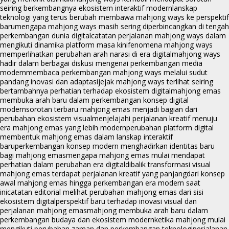
seiring berkembangnya ekosistem interaktif modern
lanskap
teknologi yang terus berubah membawa mahjong ways ke perspektif
baru
mengapa mahjong ways masih sering diperbincangkan di tengah
perkembangan dunia digital
catatan perjalanan mahjong ways dalam
mengikuti dinamika platform masa kini
fenomena mahjong ways
memperlihatkan perubahan arah narasi di era digital
mahjong ways
hadir dalam berbagai diskusi mengenai perkembangan media
modern
membaca perkembangan mahjong ways melalui sudut
pandang inovasi dan adaptasi
jejak mahjong ways terlihat seiring
bertambahnya perhatian terhadap ekosistem digital
mahjong emas
membuka arah baru dalam perkembangan konsep digital
modern
sorotan terbaru mahjong emas menjadi bagian dari
perubahan ekosistem visual
menjelajahi perjalanan kreatif menuju
era mahjong emas yang lebih modern
perubahan platform digital
membentuk mahjong emas dalam lanskap interaktif
baru
perkembangan konsep modern menghadirkan identitas baru
bagi mahjong emas
mengapa mahjong emas mulai mendapat
perhatian dalam perubahan era digital
dibalik transformasi visual
mahjong emas terdapat perjalanan kreatif yang panjang
dari konsep
awal mahjong emas hingga perkembangan era modern saat
ini
catatan editorial melihat perubahan mahjong emas dari sisi
ekosistem digital
perspektif baru terhadap inovasi visual dan
perjalanan mahjong emas
mahjong membuka arah baru dalam
perkembangan budaya dan ekosistem modern
ketika mahjong mulai
mengikuti perubahan zaman dan perkembangan teknologi
perjalanan