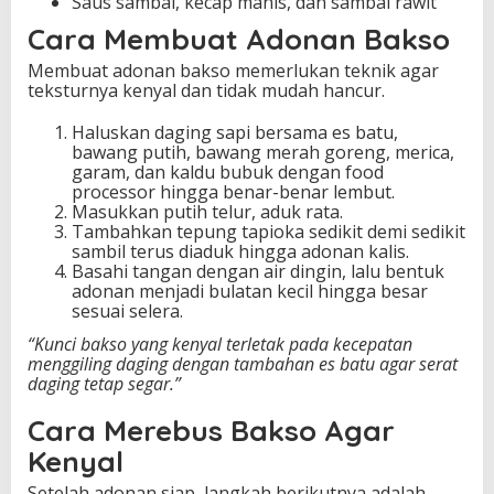
Saus sambal, kecap manis, dan sambal rawit
Cara Membuat Adonan Bakso
Membuat adonan bakso memerlukan teknik agar
teksturnya kenyal dan tidak mudah hancur.
Haluskan daging sapi bersama es batu,
bawang putih, bawang merah goreng, merica,
garam, dan kaldu bubuk dengan food
processor hingga benar-benar lembut.
Masukkan putih telur, aduk rata.
Tambahkan tepung tapioka sedikit demi sedikit
sambil terus diaduk hingga adonan kalis.
Basahi tangan dengan air dingin, lalu bentuk
adonan menjadi bulatan kecil hingga besar
sesuai selera.
“Kunci bakso yang kenyal terletak pada kecepatan
menggiling daging dengan tambahan es batu agar serat
daging tetap segar.”
Cara Merebus Bakso Agar
Kenyal
Setelah adonan siap, langkah berikutnya adalah