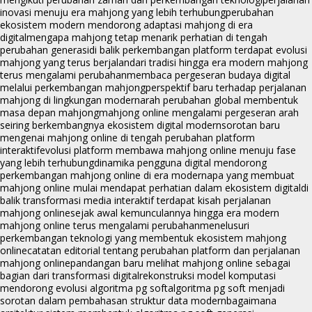
inovasi menuju era mahjong yang lebih terhubung
perubahan
ekosistem modern mendorong adaptasi mahjong di era
digital
mengapa mahjong tetap menarik perhatian di tengah
perubahan generasi
di balik perkembangan platform terdapat evolusi
mahjong yang terus berjalan
dari tradisi hingga era modern mahjong
terus mengalami perubahan
membaca pergeseran budaya digital
melalui perkembangan mahjong
perspektif baru terhadap perjalanan
mahjong di lingkungan modern
arah perubahan global membentuk
masa depan mahjong
mahjong online mengalami pergeseran arah
seiring berkembangnya ekosistem digital modern
sorotan baru
mengenai mahjong online di tengah perubahan platform
interaktif
evolusi platform membawa mahjong online menuju fase
yang lebih terhubung
dinamika pengguna digital mendorong
perkembangan mahjong online di era modern
apa yang membuat
mahjong online mulai mendapat perhatian dalam ekosistem digital
di
balik transformasi media interaktif terdapat kisah perjalanan
mahjong online
sejak awal kemunculannya hingga era modern
mahjong online terus mengalami perubahan
menelusuri
perkembangan teknologi yang membentuk ekosistem mahjong
online
catatan editorial tentang perubahan platform dan perjalanan
mahjong online
pandangan baru melihat mahjong online sebagai
bagian dari transformasi digital
rekonstruksi model komputasi
mendorong evolusi algoritma pg soft
algoritma pg soft menjadi
sorotan dalam pembahasan struktur data modern
bagaimana