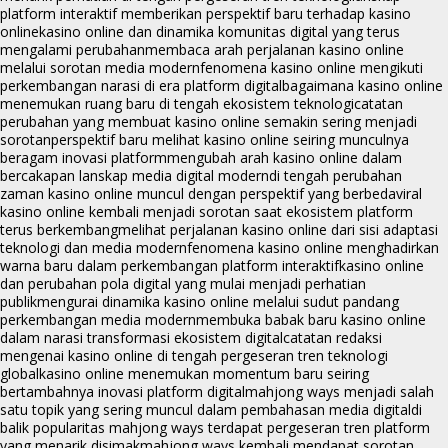
platform interaktif memberikan perspektif baru terhadap kasino
online
kasino online dan dinamika komunitas digital yang terus
mengalami perubahan
membaca arah perjalanan kasino online
melalui sorotan media modern
fenomena kasino online mengikuti
perkembangan narasi di era platform digital
bagaimana kasino online
menemukan ruang baru di tengah ekosistem teknologi
catatan
perubahan yang membuat kasino online semakin sering menjadi
sorotan
perspektif baru melihat kasino online seiring munculnya
beragam inovasi platform
mengubah arah kasino online dalam
bercakapan lanskap media digital modern
di tengah perubahan
zaman kasino online muncul dengan perspektif yang berbeda
viral
kasino online kembali menjadi sorotan saat ekosistem platform
terus berkembang
melihat perjalanan kasino online dari sisi adaptasi
teknologi dan media modern
fenomena kasino online menghadirkan
warna baru dalam perkembangan platform interaktif
kasino online
dan perubahan pola digital yang mulai menjadi perhatian
publik
mengurai dinamika kasino online melalui sudut pandang
perkembangan media modern
membuka babak baru kasino online
dalam narasi transformasi ekosistem digital
catatan redaksi
mengenai kasino online di tengah pergeseran tren teknologi
global
kasino online menemukan momentum baru seiring
bertambahnya inovasi platform digital
mahjong ways menjadi salah
satu topik yang sering muncul dalam pembahasan media digital
di
balik popularitas mahjong ways terdapat pergeseran tren platform
yang menarik disimak
mahjong ways kembali mendapat sorotan