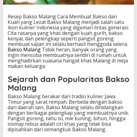
e
m
b
Resep Bakso Malang Cara Membuat Bakso dan
u
Kuah yang Lezat Bakso Malang menjadi salah satu
a
ikon kuliner Indonesia yang digemari lintas generasi.
t
Cita rasanya yang khas dengan kuah gurih, bakso
B
kenyal, dan pelengkap seperti pangsit goreng
a
membuat sajian ini selalu berhasil menggoda selera.
k
Bakso Malang
Tidak heran, banyak orang yang
s
ingin mencoba membuatnya sendiri di rumah untuk
o
menghadirkan suasana hangat khas Malang di meja
d
makan keluarga.
a
n
Sejarah dan Popularitas Bakso
K
Malang
u
a
Bakso Malang berakar dari tradisi kuliner Jawa
h
Timur yang sarat rempah. Berbeda dengan bakso
y
dari daerah lain, Bakso Malang selalu dihidangkan
a
dengan berbagai pelengkap yang membuatnya unik.
n
Pangsit goreng, tahu isi, mie kuning, bihun, hingga
g
siomay rebus adalah ciri khas yang tidak bisa
L
dipisahkan dari semangkuk Bakso Malang.
e
z