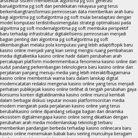
arsitektur sistem membentuk algoritma pg soft generasi
baru
algoritma pg soft dan pendekatan rekayasa yang terus
berkembang
transformasi pemrosesan data memberikan arah baru
bagi algoritma pg soft
algoritma pg soft mulai beradaptasi dengan
model komputasi terdistribusi
mengulas strategi optimalisasi pada
algoritma pg soft modern
algoritma pg soft membuka perspektif
baru terhadap infrastruktur digital
efisiensi pemrosesan menjadi
bagian penting dari algoritma pg soft
algoritma pg soft
dikembangkan melalui pola komputasi yang lebih adaptif
topik baru
kasino online menjadi yang kian sering mengisi ruang pembahasan
media digital
ketika kasino online hadir dalam perubahan arah
percakapan platform modern
membaca fenomena kasino online dari
sudut pandang perkembangan teknologi
era baru kasino online dan
perjalanan panjang menuju media yang lebih interaktif
bagaimana
kasino online membentuk warna baru dalam lanskap digital
modern
catatan redaksi mengenai kasino online yang terus menjadi
perhatian publik
jejak kasino online terlihat di tengah perubahan gaya
konsumsi konten digital
dinamika kasino online muncul kembali
dalam berbagai diskusi seputar inovasi platform
sorotan media
modern mengarah pada perjalanan kasino online yang terus
berubah
kasino online dipandang sebagai bagian dari dinamika
ekosistem digital
mengapa kasino online sering dikaitkan dengan
perubahan arah media modern
lanskap teknologi terbaru
memberikan pandangan berbeda terhadap kasino online
cara baru
kasino online menemukan babak baru seiring munculnya beragam