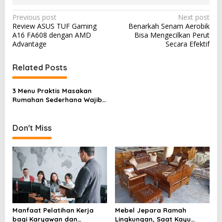
P
Previous post
Next post
Review ASUS TUF Gaming
Benarkah Senam Aerobik
o
A16 FA608 dengan AMD
Bisa Mengecilkan Perut
s
Advantage
Secara Efektif
t
Related Posts
n
a
3 Menu Praktis Masakan
v
Rumahan Sederhana Wajib
Dicoba
i
g
Don't Miss
a
t
i
o
n
Manfaat Pelatihan Kerja
Mebel Jepara Ramah
bagi Karyawan dan
Lingkungan, Saat Kayu