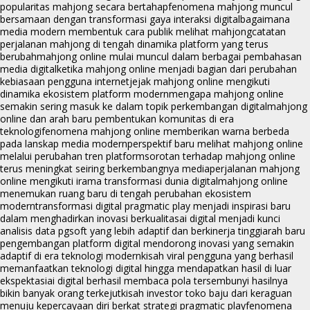
popularitas mahjong secara bertahap
fenomena mahjong muncul
bersamaan dengan transformasi gaya interaksi digital
bagaimana
media modern membentuk cara publik melihat mahjong
catatan
perjalanan mahjong di tengah dinamika platform yang terus
berubah
mahjong online mulai muncul dalam berbagai pembahasan
media digital
ketika mahjong online menjadi bagian dari perubahan
kebiasaan pengguna internet
jejak mahjong online mengikuti
dinamika ekosistem platform modern
mengapa mahjong online
semakin sering masuk ke dalam topik perkembangan digital
mahjong
online dan arah baru pembentukan komunitas di era
teknologi
fenomena mahjong online memberikan warna berbeda
pada lanskap media modern
perspektif baru melihat mahjong online
melalui perubahan tren platform
sorotan terhadap mahjong online
terus meningkat seiring berkembangnya media
perjalanan mahjong
online mengikuti irama transformasi dunia digital
mahjong online
menemukan ruang baru di tengah perubahan ekosistem
modern
transformasi digital pragmatic play menjadi inspirasi baru
dalam menghadirkan inovasi berkualitas
ai digital menjadi kunci
analisis data pgsoft yang lebih adaptif dan berkinerja tinggi
arah baru
pengembangan platform digital mendorong inovasi yang semakin
adaptif di era teknologi modern
kisah viral pengguna yang berhasil
memanfaatkan teknologi digital hingga mendapatkan hasil di luar
ekspektasi
ai digital berhasil membaca pola tersembunyi hasilnya
bikin banyak orang terkejut
kisah investor toko baju dari keraguan
menuju kepercayaan diri berkat strategi pragmatic play
fenomena