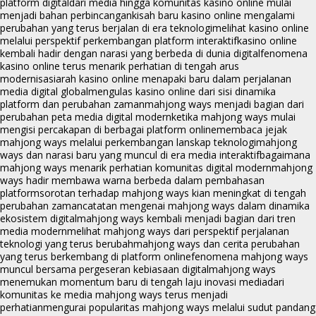
platform digital
dari media hingga komunitas kasino online mulai
menjadi bahan perbincangan
kisah baru kasino online mengalami
perubahan yang terus berjalan di era teknologi
melihat kasino online
melalui perspektif perkembangan platform interaktif
kasino online
kembali hadir dengan narasi yang berbeda di dunia digital
fenomena
kasino online terus menarik perhatian di tengah arus
modernisasi
arah kasino online menapaki baru dalam perjalanan
media digital global
mengulas kasino online dari sisi dinamika
platform dan perubahan zaman
mahjong ways menjadi bagian dari
perubahan peta media digital modern
ketika mahjong ways mulai
mengisi percakapan di berbagai platform online
membaca jejak
mahjong ways melalui perkembangan lanskap teknologi
mahjong
ways dan narasi baru yang muncul di era media interaktif
bagaimana
mahjong ways menarik perhatian komunitas digital modern
mahjong
ways hadir membawa warna berbeda dalam pembahasan
platform
sorotan terhadap mahjong ways kian meningkat di tengah
perubahan zaman
catatan mengenai mahjong ways dalam dinamika
ekosistem digital
mahjong ways kembali menjadi bagian dari tren
media modern
melihat mahjong ways dari perspektif perjalanan
teknologi yang terus berubah
mahjong ways dan cerita perubahan
yang terus berkembang di platform online
fenomena mahjong ways
muncul bersama pergeseran kebiasaan digital
mahjong ways
menemukan momentum baru di tengah laju inovasi media
dari
komunitas ke media mahjong ways terus menjadi
perhatian
mengurai popularitas mahjong ways melalui sudut pandang