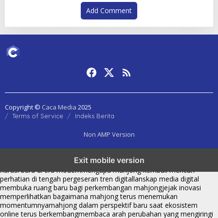
Add Comment
Copyright ©
Caca Media
2025
Terms of Service
Indeks Berita
Non AMP Version
mahjong menjadi sorotan dalam perubahan pola interaksi digital
Exit mobile version
masa kini
dari komunitas hingga platform mahjong membangun
narasi baru di era modern
mengapa mahjong kembali mencuri
perhatian di tengah pergeseran tren digital
lanskap media digital
membuka ruang baru bagi perkembangan mahjong
jejak inovasi
memperlihatkan bagaimana mahjong terus menemukan
momentumnya
mahjong dalam perspektif baru saat ekosistem
online terus berkembang
membaca arah perubahan yang mengiringi