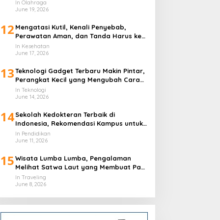
In Olahraga
June 19, 2026
12
Mengatasi Kutil, Kenali Penyebab,
Perawatan Aman, dan Tanda Harus ke
Dokter
In Kesehatan
June 17, 2026
13
Teknologi Gadget Terbaru Makin Pintar,
Perangkat Kecil yang Mengubah Cara
Hidup Harian
In Teknologi
June 14, 2026
14
Sekolah Kedokteran Terbaik di
Indonesia, Rekomendasi Kampus untuk
Calon Dokter
In Pendidikan
June 11, 2026
15
Wisata Lumba Lumba, Pengalaman
Melihat Satwa Laut yang Membuat Pagi
Terasa Berbeda
In Traveling
June 8, 2026