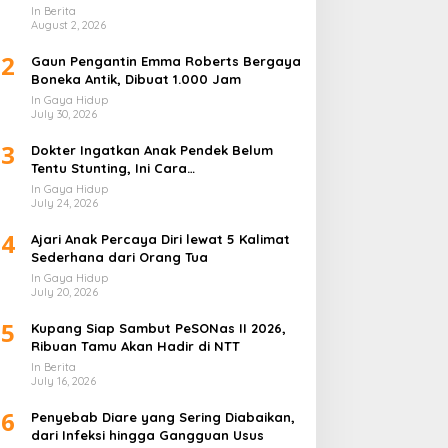
In Berita
August 2, 2026
2
Gaun Pengantin Emma Roberts Bergaya
Boneka Antik, Dibuat 1.000 Jam
In Gaya Hidup
July 30, 2026
3
Dokter Ingatkan Anak Pendek Belum
Tentu Stunting, Ini Cara
Membedakannya
In Gaya Hidup
July 24, 2026
4
Ajari Anak Percaya Diri lewat 5 Kalimat
Sederhana dari Orang Tua
In Gaya Hidup
July 20, 2026
5
Kupang Siap Sambut PeSONas II 2026,
Ribuan Tamu Akan Hadir di NTT
In Berita
July 16, 2026
6
Penyebab Diare yang Sering Diabaikan,
dari Infeksi hingga Gangguan Usus