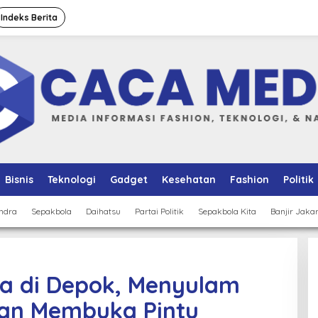
Indeks Berita
Bisnis
Teknologi
Gadget
Kesehatan
Fashion
Politik
ndra
Sepakbola
Daihatsu
Partai Politik
Sepakbola Kita
Banjir Jaka
ba di Depok, Menyulam
an Membuka Pintu