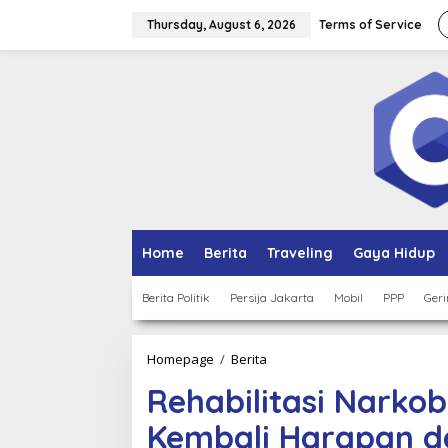
Skip
to
Thursday, August 6, 2026
Terms of Service
content
Home
Berita
Traveling
Gaya Hidup
Berita Politik
Persija Jakarta
Mobil
PPP
Geri
Rehabilitasi
Homepage
/
Berita
Narkoba
Rehabilitasi Narko
di
Depok,
Kembali Harapan d
Menyulam