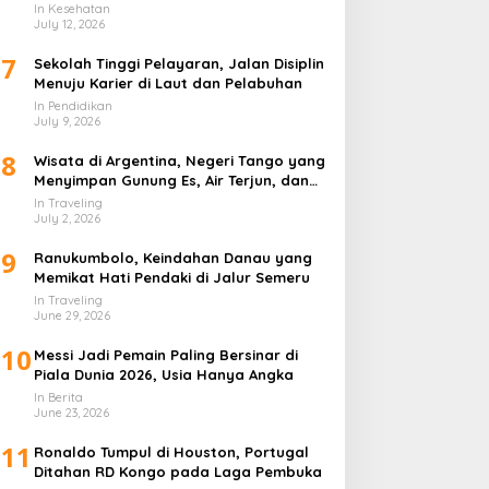
In Kesehatan
July 12, 2026
7
Sekolah Tinggi Pelayaran, Jalan Disiplin
Menuju Karier di Laut dan Pelabuhan
In Pendidikan
July 9, 2026
8
Wisata di Argentina, Negeri Tango yang
Menyimpan Gunung Es, Air Terjun, dan
Kota Penuh Warna
In Traveling
July 2, 2026
9
Ranukumbolo, Keindahan Danau yang
Memikat Hati Pendaki di Jalur Semeru
In Traveling
June 29, 2026
10
Messi Jadi Pemain Paling Bersinar di
Piala Dunia 2026, Usia Hanya Angka
In Berita
June 23, 2026
11
Ronaldo Tumpul di Houston, Portugal
Ditahan RD Kongo pada Laga Pembuka