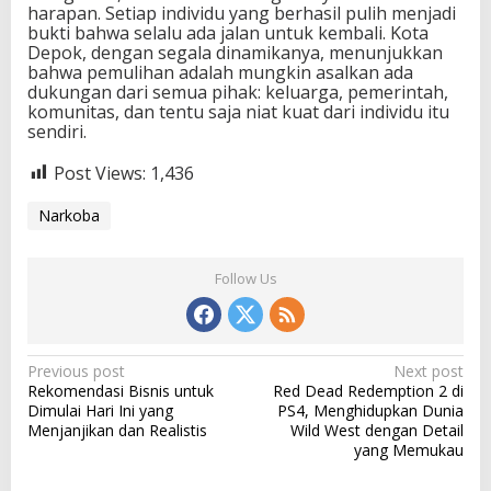
harapan. Setiap individu yang berhasil pulih menjadi
bukti bahwa selalu ada jalan untuk kembali. Kota
Depok, dengan segala dinamikanya, menunjukkan
bahwa pemulihan adalah mungkin asalkan ada
dukungan dari semua pihak: keluarga, pemerintah,
komunitas, dan tentu saja niat kuat dari individu itu
sendiri.
Post Views:
1,436
Narkoba
Follow Us
P
Previous post
Next post
Rekomendasi Bisnis untuk
Red Dead Redemption 2 di
o
Dimulai Hari Ini yang
PS4, Menghidupkan Dunia
s
Menjanjikan dan Realistis
Wild West dengan Detail
yang Memukau
t