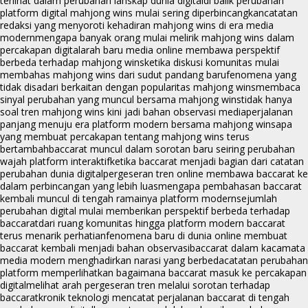
terlihat dalam perubahan lanskap dunia digital
di balik perubahan
platform digital mahjong wins mulai sering diperbincangkan
catatan
redaksi yang menyoroti kehadiran mahjong wins di era media
modern
mengapa banyak orang mulai melirik mahjong wins dalam
percakapan digital
arah baru media online membawa perspektif
berbeda terhadap mahjong wins
ketika diskusi komunitas mulai
membahas mahjong wins dari sudut pandang baru
fenomena yang
tidak disadari berkaitan dengan popularitas mahjong wins
membaca
sinyal perubahan yang muncul bersama mahjong wins
tidak hanya
soal tren mahjong wins kini jadi bahan observasi media
perjalanan
panjang menuju era platform modern bersama mahjong wins
apa
yang membuat percakapan tentang mahjong wins terus
bertambah
baccarat muncul dalam sorotan baru seiring perubahan
wajah platform interaktif
ketika baccarat menjadi bagian dari catatan
perubahan dunia digital
pergeseran tren online membawa baccarat ke
dalam perbincangan yang lebih luas
mengapa pembahasan baccarat
kembali muncul di tengah ramainya platform modern
sejumlah
perubahan digital mulai memberikan perspektif berbeda terhadap
baccarat
dari ruang komunitas hingga platform modern baccarat
terus menarik perhatian
fenomena baru di dunia online membuat
baccarat kembali menjadi bahan observasi
baccarat dalam kacamata
media modern menghadirkan narasi yang berbeda
catatan perubahan
platform memperlihatkan bagaimana baccarat masuk ke percakapan
digital
melihat arah pergeseran tren melalui sorotan terhadap
baccarat
kronik teknologi mencatat perjalanan baccarat di tengah