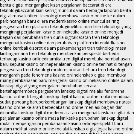
berita digital mengangkat kisah perjalanan baccarat di era
teknologi
baccarat kian sering muncul dalam berbagai laporan berita
digital masa kini
tren teknologi membawa kasino online ke dalam
perbincangan baru di era modern
kasino online muncul seiring
pergeseran tren platform teknologi
melihat arah tren teknologi yang
mengiringi perjalanan kasino online
ketika kasino online menjadi
bagian dari perubahan tren dunia digital
catatan tren teknologi
mengenai kasino online dan perubahan platform interaktif
kasino
online kembali disorot dalam perkembangan tren teknologi masa
kini
bagaimana tren teknologi memberikan perspektif berbeda
terhadap kasino online
dinamika tren digital membuka pembahasan
baru seputar kasino online
perjalanan kasino online terlihat di tengah
pergeseran tren teknologi modern
sorotan terbaru tren teknologi
mengarah pada fenomena kasino online
lanskap digital membuka
ruang pembahasan baru mengenai kasino online
kasino online dalam
lanskap digital yang mengalami perubahan secara
bertahap
membaca pergeseran lanskap digital melalui fenomena
kasino online
di tengah lanskap digital kasino online mulai mendapat
sudut pandang baru
perkembangan lanskap digital membawa narasi
kasino online ke arah berbeda
kasino online menjadi bagian dari
dinamika lanskap digital modern
catatan mengenai lanskap digital dan
perjalanan kasino online masa kini
ketika perubahan lanskap digital
mulai mempengaruhi pembahasan kasino online
perspektif baru
dalam melihat kasino online melalui lanskap digital
jejak kasino online