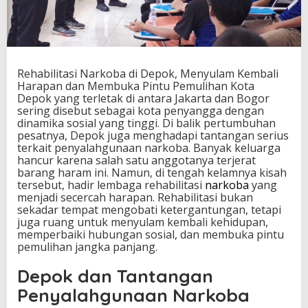
D
e
p
o
k
,
Rehabilitasi Narkoba di Depok, Menyulam Kembali
M
Harapan dan Membuka Pintu Pemulihan Kota
e
Depok yang terletak di antara Jakarta dan Bogor
n
sering disebut sebagai kota penyangga dengan
y
dinamika sosial yang tinggi. Di balik pertumbuhan
u
pesatnya, Depok juga menghadapi tantangan serius
l
terkait penyalahgunaan narkoba. Banyak keluarga
a
hancur karena salah satu anggotanya terjerat
m
barang haram ini. Namun, di tengah kelamnya kisah
K
tersebut, hadir lembaga rehabilitasi
narkoba
yang
e
menjadi secercah harapan. Rehabilitasi bukan
m
sekadar tempat mengobati ketergantungan, tetapi
b
juga ruang untuk menyulam kembali kehidupan,
a
memperbaiki hubungan sosial, dan membuka pintu
l
pemulihan jangka panjang.
i
H
Depok dan Tantangan
a
Penyalahgunaan Narkoba
r
a