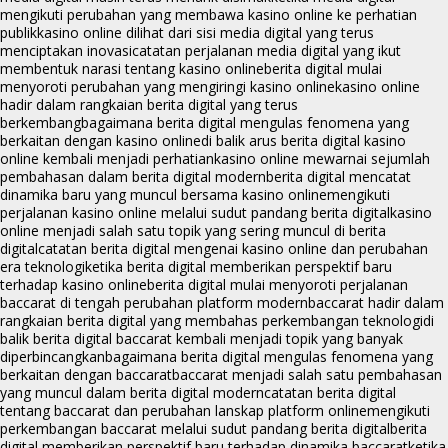
mengikuti perubahan yang membawa kasino online ke perhatian
publik
kasino online dilihat dari sisi media digital yang terus
menciptakan inovasi
catatan perjalanan media digital yang ikut
membentuk narasi tentang kasino online
berita digital mulai
menyoroti perubahan yang mengiringi kasino online
kasino online
hadir dalam rangkaian berita digital yang terus
berkembang
bagaimana berita digital mengulas fenomena yang
berkaitan dengan kasino online
di balik arus berita digital kasino
online kembali menjadi perhatian
kasino online mewarnai sejumlah
pembahasan dalam berita digital modern
berita digital mencatat
dinamika baru yang muncul bersama kasino online
mengikuti
perjalanan kasino online melalui sudut pandang berita digital
kasino
online menjadi salah satu topik yang sering muncul di berita
digital
catatan berita digital mengenai kasino online dan perubahan
era teknologi
ketika berita digital memberikan perspektif baru
terhadap kasino online
berita digital mulai menyoroti perjalanan
baccarat di tengah perubahan platform modern
baccarat hadir dalam
rangkaian berita digital yang membahas perkembangan teknologi
di
balik berita digital baccarat kembali menjadi topik yang banyak
diperbincangkan
bagaimana berita digital mengulas fenomena yang
berkaitan dengan baccarat
baccarat menjadi salah satu pembahasan
yang muncul dalam berita digital modern
catatan berita digital
tentang baccarat dan perubahan lanskap platform online
mengikuti
perkembangan baccarat melalui sudut pandang berita digital
berita
digital memberikan perspektif baru terhadap dinamika baccarat
ketika