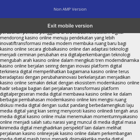
Non AMP Version
kasino online menjadi bagian dari transformasi ekosistem digital
Exit mobile version
yang terus berkembang
perkembangan kasino online mencerminkan
perubahan perilaku pengguna di era modern
ekosistem digital
mendorong kasino online menuju pendekatan yang lebih
inovatif
transformasi media modern membuka ruang baru bagi
kasino online secara global
kasino online dan adaptasi teknologi
menjadi cerminan perubahan era digital
perkembangan teknologi
mengubah arah kasino online dalam mengikuti tren modern
dinamika
kasino online berjalan seiring dengan inovasi platform digital
terkini
era digital memperlihatkan bagaimana kasino online terus
beradaptasi dengan perubahan
inovasi berkelanjutan menjadikan
kasino online semakin dekat dengan ekosistem modern
kasino online
hadir sebagai bagian dari perjalanan transformasi platform
digital
pergeseran media digital membawa kasino online ke dalam
berbagai pembahasan modern
kasino online kini mengisi ruang
diskusi media digital dengan sudut pandang berbeda
mengikuti laju
media digital yang kian sering menyoroti kasino online
di tengah arus
media digital kasino online mulai menemukan momentumnya
kasino
online menjadi salah satu narasi yang muncul di media digital masa
kini
media digital menghadirkan perspektif lain dalam melihat
perjalanan kasino online
jejak kasino online dalam perkembangan
media digital masih terus menarik disimak
ketika media digital