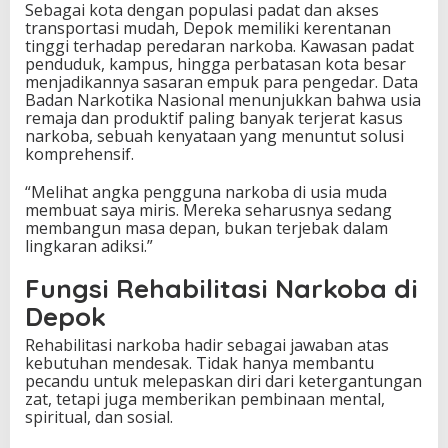
Sebagai kota dengan populasi padat dan akses
p
transportasi mudah, Depok memiliki kerentanan
a
tinggi terhadap peredaran narkoba. Kawasan padat
n
penduduk, kampus, hingga perbatasan kota besar
d
menjadikannya sasaran empuk para pengedar. Data
a
Badan Narkotika Nasional menunjukkan bahwa usia
n
remaja dan produktif paling banyak terjerat kasus
M
narkoba, sebuah kenyataan yang menuntut solusi
e
komprehensif.
m
b
“Melihat angka pengguna narkoba di usia muda
u
membuat saya miris. Mereka seharusnya sedang
k
membangun masa depan, bukan terjebak dalam
a
lingkaran adiksi.”
P
i
Fungsi Rehabilitasi Narkoba di
n
t
Depok
u
P
Rehabilitasi narkoba hadir sebagai jawaban atas
e
kebutuhan mendesak. Tidak hanya membantu
m
pecandu untuk melepaskan diri dari ketergantungan
u
zat, tetapi juga memberikan pembinaan mental,
l
spiritual, dan sosial.
i