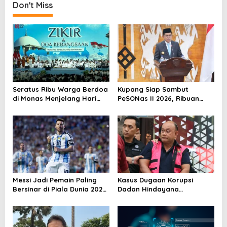
n
Don't Miss
a
v
i
g
a
t
Seratus Ribu Warga Berdoa
Kupang Siap Sambut
di Monas Menjelang Hari
PeSONas II 2026, Ribuan
i
Kemerdekaan
Tamu Akan Hadir di NTT
o
n
Messi Jadi Pemain Paling
Kasus Dugaan Korupsi
Bersinar di Piala Dunia 2026,
Dadan Hindayana
Usia Hanya Angka
Mengguncang MBG,
Program Gizi Masuk Pusaran
Hukum