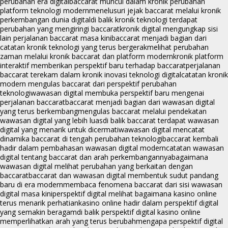
perubahan era digital
baccarat muncul dalam kronik perubahan
platform teknologi modern
menelusuri jejak baccarat melalui kronik
perkembangan dunia digital
di balik kronik teknologi terdapat
perubahan yang mengiringi baccarat
kronik digital mengungkap sisi
lain perjalanan baccarat masa kini
baccarat menjadi bagian dari
catatan kronik teknologi yang terus bergerak
melihat perubahan
zaman melalui kronik baccarat dan platform modern
kronik platform
interaktif memberikan perspektif baru terhadap baccarat
perjalanan
baccarat terekam dalam kronik inovasi teknologi digital
catatan kronik
modern mengulas baccarat dari perspektif perubahan
teknologi
wawasan digital membuka perspektif baru mengenai
perjalanan baccarat
baccarat menjadi bagian dari wawasan digital
yang terus berkembang
mengulas baccarat melalui pendekatan
wawasan digital yang lebih luas
di balik baccarat terdapat wawasan
digital yang menarik untuk dicermati
wawasan digital mencatat
dinamika baccarat di tengah perubahan teknologi
baccarat kembali
hadir dalam pembahasan wawasan digital modern
catatan wawasan
digital tentang baccarat dan arah perkembangannya
bagaimana
wawasan digital melihat perubahan yang berkaitan dengan
baccarat
baccarat dan wawasan digital membentuk sudut pandang
baru di era modern
membaca fenomena baccarat dari sisi wawasan
digital masa kini
perspektif digital melihat bagaimana kasino online
terus menarik perhatian
kasino online hadir dalam perspektif digital
yang semakin beragam
di balik perspektif digital kasino online
memperlihatkan arah yang terus berubah
mengapa perspektif digital