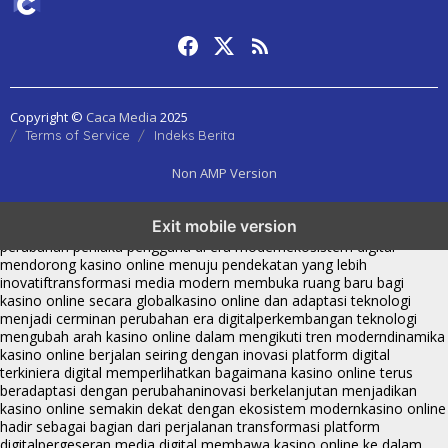
Copyright ©
Caca Media
2025
Terms of Service
Indeks Berita
Non AMP Version
kasino online menjadi bagian dari transformasi ekosistem digital
Exit mobile version
yang terus berkembang
perkembangan kasino online mencerminkan
perubahan perilaku pengguna di era modern
ekosistem digital
mendorong kasino online menuju pendekatan yang lebih
inovatif
transformasi media modern membuka ruang baru bagi
kasino online secara global
kasino online dan adaptasi teknologi
menjadi cerminan perubahan era digital
perkembangan teknologi
mengubah arah kasino online dalam mengikuti tren modern
dinamika
kasino online berjalan seiring dengan inovasi platform digital
terkini
era digital memperlihatkan bagaimana kasino online terus
beradaptasi dengan perubahan
inovasi berkelanjutan menjadikan
kasino online semakin dekat dengan ekosistem modern
kasino online
hadir sebagai bagian dari perjalanan transformasi platform
digital
pergeseran media digital membawa kasino online ke dalam