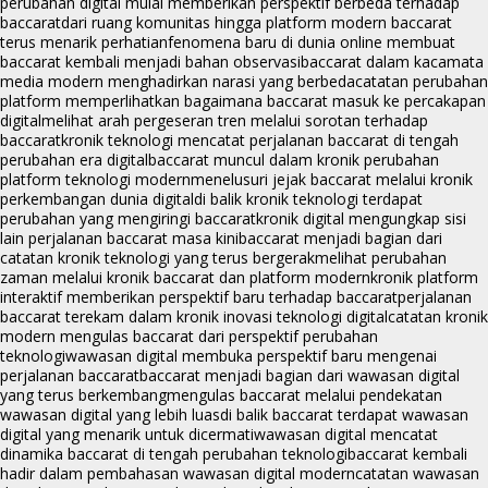
perubahan digital mulai memberikan perspektif berbeda terhadap
baccarat
dari ruang komunitas hingga platform modern baccarat
terus menarik perhatian
fenomena baru di dunia online membuat
baccarat kembali menjadi bahan observasi
baccarat dalam kacamata
media modern menghadirkan narasi yang berbeda
catatan perubahan
platform memperlihatkan bagaimana baccarat masuk ke percakapan
digital
melihat arah pergeseran tren melalui sorotan terhadap
baccarat
kronik teknologi mencatat perjalanan baccarat di tengah
perubahan era digital
baccarat muncul dalam kronik perubahan
platform teknologi modern
menelusuri jejak baccarat melalui kronik
perkembangan dunia digital
di balik kronik teknologi terdapat
perubahan yang mengiringi baccarat
kronik digital mengungkap sisi
lain perjalanan baccarat masa kini
baccarat menjadi bagian dari
catatan kronik teknologi yang terus bergerak
melihat perubahan
zaman melalui kronik baccarat dan platform modern
kronik platform
interaktif memberikan perspektif baru terhadap baccarat
perjalanan
baccarat terekam dalam kronik inovasi teknologi digital
catatan kronik
modern mengulas baccarat dari perspektif perubahan
teknologi
wawasan digital membuka perspektif baru mengenai
perjalanan baccarat
baccarat menjadi bagian dari wawasan digital
yang terus berkembang
mengulas baccarat melalui pendekatan
wawasan digital yang lebih luas
di balik baccarat terdapat wawasan
digital yang menarik untuk dicermati
wawasan digital mencatat
dinamika baccarat di tengah perubahan teknologi
baccarat kembali
hadir dalam pembahasan wawasan digital modern
catatan wawasan