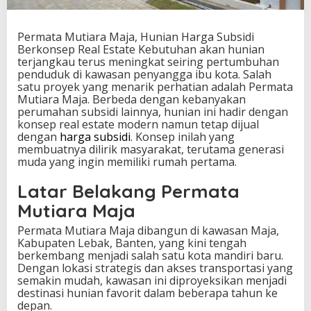
n
i
a
Permata Mutiara Maja, Hunian Harga Subsidi
n
Berkonsep Real Estate Kebutuhan akan hunian
H
terjangkau terus meningkat seiring pertumbuhan
a
penduduk di kawasan penyangga ibu kota. Salah
r
satu proyek yang menarik perhatian adalah Permata
g
Mutiara Maja. Berbeda dengan kebanyakan
a
perumahan subsidi lainnya, hunian ini hadir dengan
S
konsep real estate modern namun tetap dijual
u
dengan
harga subsidi
. Konsep inilah yang
b
membuatnya dilirik masyarakat, terutama generasi
s
muda yang ingin memiliki rumah pertama.
i
d
Latar Belakang Permata
i
Mutiara Maja
B
e
Permata Mutiara Maja dibangun di kawasan Maja,
r
Kabupaten Lebak, Banten, yang kini tengah
k
berkembang menjadi salah satu kota mandiri baru.
o
Dengan lokasi strategis dan akses transportasi yang
n
semakin mudah, kawasan ini diproyeksikan menjadi
s
destinasi hunian favorit dalam beberapa tahun ke
e
depan.
p