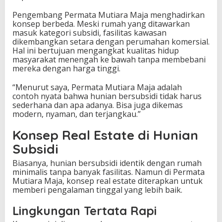
R
Pengembang Permata Mutiara Maja menghadirkan
e
konsep berbeda. Meski rumah yang ditawarkan
a
masuk kategori subsidi, fasilitas kawasan
l
dikembangkan setara dengan perumahan komersial.
E
Hal ini bertujuan mengangkat kualitas hidup
s
masyarakat menengah ke bawah tanpa membebani
t
mereka dengan harga tinggi.
a
t
“Menurut saya, Permata Mutiara Maja adalah
e
contoh nyata bahwa hunian bersubsidi tidak harus
sederhana dan apa adanya. Bisa juga dikemas
modern, nyaman, dan terjangkau.”
Konsep Real Estate di Hunian
Subsidi
Biasanya, hunian bersubsidi identik dengan rumah
minimalis tanpa banyak fasilitas. Namun di Permata
Mutiara Maja, konsep real estate diterapkan untuk
memberi pengalaman tinggal yang lebih baik.
Lingkungan Tertata Rapi