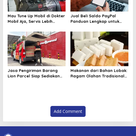
Mau Tune Up Mobil di Dokter
Jual Beli Saldo PayPal
Mobil Aja, Servis Lebih
Panduan Lengkap untuk
Tenang dan Terarah
Pemula dan Pelaku Bisnis
Digital
Jasa Pengiriman Barang
Makanan dari Bahan Lobak:
Lion Parcel Siap Sediakan
Ragam Olahan Tradisional
Garansi untuk Kiriman Lebih
hingga Modern yang
Aman
Menggugah Selera
Add Comment