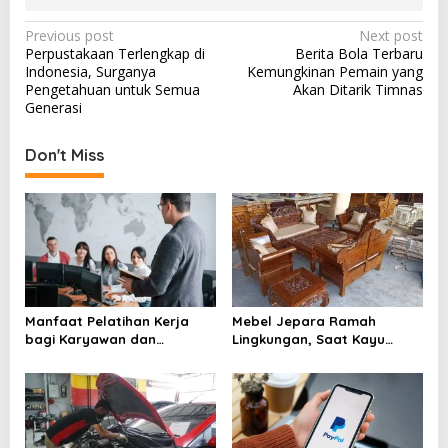
P
Previous post
Next post
Perpustakaan Terlengkap di
Berita Bola Terbaru
o
Indonesia, Surganya
Kemungkinan Pemain yang
s
Pengetahuan untuk Semua
Akan Ditarik Timnas
Generasi
t
n
Don't Miss
a
v
i
g
a
t
Manfaat Pelatihan Kerja
Mebel Jepara Ramah
bagi Karyawan dan
Lingkungan, Saat Kayu
i
Perusahaan yang Sering
Berkelanjutan Mengubah
o
Diremehkan
Wajah Industri Furnitur
n