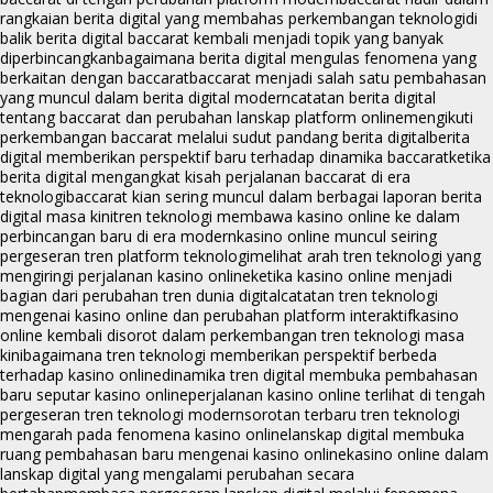
rangkaian berita digital yang membahas perkembangan teknologi
di
balik berita digital baccarat kembali menjadi topik yang banyak
diperbincangkan
bagaimana berita digital mengulas fenomena yang
berkaitan dengan baccarat
baccarat menjadi salah satu pembahasan
yang muncul dalam berita digital modern
catatan berita digital
tentang baccarat dan perubahan lanskap platform online
mengikuti
perkembangan baccarat melalui sudut pandang berita digital
berita
digital memberikan perspektif baru terhadap dinamika baccarat
ketika
berita digital mengangkat kisah perjalanan baccarat di era
teknologi
baccarat kian sering muncul dalam berbagai laporan berita
digital masa kini
tren teknologi membawa kasino online ke dalam
perbincangan baru di era modern
kasino online muncul seiring
pergeseran tren platform teknologi
melihat arah tren teknologi yang
mengiringi perjalanan kasino online
ketika kasino online menjadi
bagian dari perubahan tren dunia digital
catatan tren teknologi
mengenai kasino online dan perubahan platform interaktif
kasino
online kembali disorot dalam perkembangan tren teknologi masa
kini
bagaimana tren teknologi memberikan perspektif berbeda
terhadap kasino online
dinamika tren digital membuka pembahasan
baru seputar kasino online
perjalanan kasino online terlihat di tengah
pergeseran tren teknologi modern
sorotan terbaru tren teknologi
mengarah pada fenomena kasino online
lanskap digital membuka
ruang pembahasan baru mengenai kasino online
kasino online dalam
lanskap digital yang mengalami perubahan secara