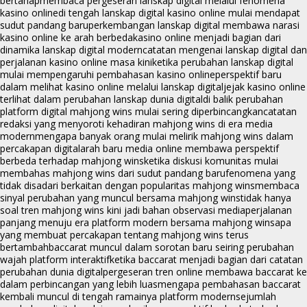
bertahap
membaca pergeseran lanskap digital melalui fenomena
kasino online
di tengah lanskap digital kasino online mulai mendapat
sudut pandang baru
perkembangan lanskap digital membawa narasi
kasino online ke arah berbeda
kasino online menjadi bagian dari
dinamika lanskap digital modern
catatan mengenai lanskap digital dan
perjalanan kasino online masa kini
ketika perubahan lanskap digital
mulai mempengaruhi pembahasan kasino online
perspektif baru
dalam melihat kasino online melalui lanskap digital
jejak kasino online
terlihat dalam perubahan lanskap dunia digital
di balik perubahan
platform digital mahjong wins mulai sering diperbincangkan
catatan
redaksi yang menyoroti kehadiran mahjong wins di era media
modern
mengapa banyak orang mulai melirik mahjong wins dalam
percakapan digital
arah baru media online membawa perspektif
berbeda terhadap mahjong wins
ketika diskusi komunitas mulai
membahas mahjong wins dari sudut pandang baru
fenomena yang
tidak disadari berkaitan dengan popularitas mahjong wins
membaca
sinyal perubahan yang muncul bersama mahjong wins
tidak hanya
soal tren mahjong wins kini jadi bahan observasi media
perjalanan
panjang menuju era platform modern bersama mahjong wins
apa
yang membuat percakapan tentang mahjong wins terus
bertambah
baccarat muncul dalam sorotan baru seiring perubahan
wajah platform interaktif
ketika baccarat menjadi bagian dari catatan
perubahan dunia digital
pergeseran tren online membawa baccarat ke
dalam perbincangan yang lebih luas
mengapa pembahasan baccarat
kembali muncul di tengah ramainya platform modern
sejumlah