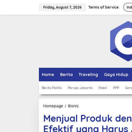
Skip
to
Friday, August 7, 2026
Terms of Service
In
content
Home
Berita
Traveling
Gaya Hidup
Berita Politik
Persija Jakarta
Mobil
PPP
Geri
Menjual
Homepage
/
Bisnis
Produk
Menjual Produk den
dengan
Bisnis
Efektif yang Harus
Online