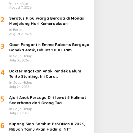
Lapis
In Teknologi
August 7, 2026
2
Seratus Ribu Warga Berdoa di Monas
Menjelang Hari Kemerdekaan
In Berita
August 2, 2026
3
Gaun Pengantin Emma Roberts Bergaya
Boneka Antik, Dibuat 1.000 Jam
In Gaya Hidup
July 30, 2026
4
Dokter Ingatkan Anak Pendek Belum
Tentu Stunting, Ini Cara
Membedakannya
In Gaya Hidup
July 24, 2026
5
Ajari Anak Percaya Diri lewat 5 Kalimat
Sederhana dari Orang Tua
In Gaya Hidup
July 20, 2026
6
Kupang Siap Sambut PeSONas II 2026,
Ribuan Tamu Akan Hadir di NTT