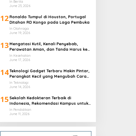
In Berita
June 23, 2026
12
Ronaldo Tumpul di Houston, Portugal
Ditahan RD Kongo pada Laga Pembuka
In Olahraga
June 19, 2026
13
Mengatasi Kutil, Kenali Penyebab,
Perawatan Aman, dan Tanda Harus ke
Dokter
In Kesehatan
June 17, 2026
14
Teknologi Gadget Terbaru Makin Pintar,
Perangkat Kecil yang Mengubah Cara
Hidup Harian
In Teknologi
June 14, 2026
15
Sekolah Kedokteran Terbaik di
Indonesia, Rekomendasi Kampus untuk
Calon Dokter
In Pendidikan
June 11, 2026