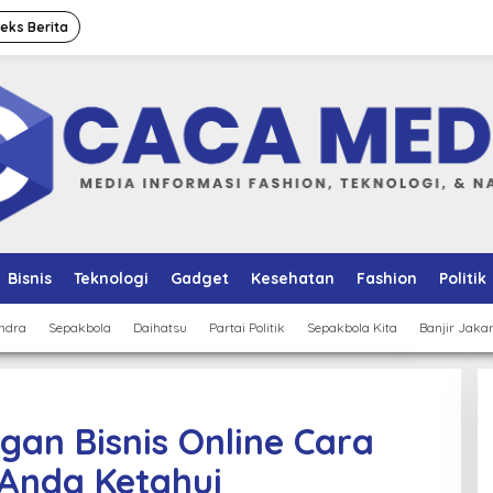
deks Berita
Bisnis
Teknologi
Gadget
Kesehatan
Fashion
Politik
ndra
Sepakbola
Daihatsu
Partai Politik
Sepakbola Kita
Banjir Jaka
gan Bisnis Online Cara
 Anda Ketahui