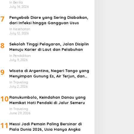
In Berita
July 16, 2026
7
Penyebab Diare yang Sering Diabaikan,
dari Infeksi hingga Gangguan Usus
In Kesehatan
July 12, 2026
8
Sekolah Tinggi Pelayaran, Jalan Disiplin
Menuju Karier di Laut dan Pelabuhan
In Pendidikan
July 9, 2026
9
Wisata di Argentina, Negeri Tango yang
Menyimpan Gunung Es, Air Terjun, dan
Kota Penuh Warna
In Traveling
July 2, 2026
10
Ranukumbolo, Keindahan Danau yang
Memikat Hati Pendaki di Jalur Semeru
In Traveling
June 29, 2026
11
Messi Jadi Pemain Paling Bersinar di
Piala Dunia 2026, Usia Hanya Angka