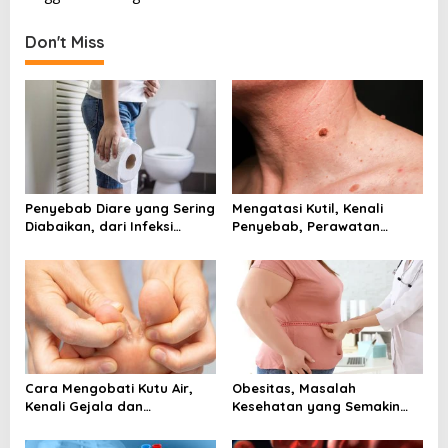
t
n
Don't Miss
a
v
i
g
a
t
Penyebab Diare yang Sering
Mengatasi Kutil, Kenali
Diabaikan, dari Infeksi
Penyebab, Perawatan
i
hingga Gangguan Usus
Aman, dan Tanda Harus ke
o
Dokter
n
Cara Mengobati Kutu Air,
Obesitas, Masalah
Kenali Gejala dan
Kesehatan yang Semakin
Perawatan yang Tepat
Dekat dengan Kehidupan
Sejak Awal
Modern