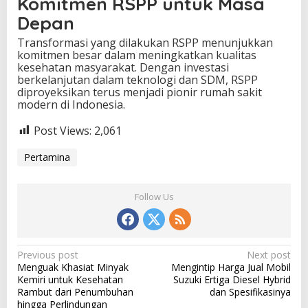
Komitmen RSPP untuk Masa
Depan
Transformasi yang dilakukan RSPP menunjukkan
komitmen besar dalam meningkatkan kualitas
kesehatan masyarakat. Dengan investasi
berkelanjutan dalam teknologi dan SDM, RSPP
diproyeksikan terus menjadi pionir rumah sakit
modern di Indonesia.
Post Views:
2,061
Pertamina
Follow Us
P
Previous post
Next post
Menguak Khasiat Minyak
Mengintip Harga Jual Mobil
o
Kemiri untuk Kesehatan
Suzuki Ertiga Diesel Hybrid
s
Rambut dari Penumbuhan
dan Spesifikasinya
hingga Perlindungan