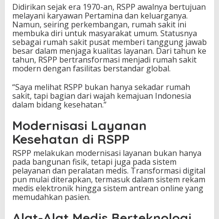
Didirikan sejak era 1970-an, RSPP awalnya bertujuan
A
melayani karyawan Pertamina dan keluarganya.
l
Namun, seiring perkembangan, rumah sakit ini
a
membuka diri untuk masyarakat umum. Statusnya
t
sebagai rumah sakit pusat memberi tanggung jawab
-
besar dalam menjaga kualitas layanan. Dari tahun ke
A
tahun, RSPP bertransformasi menjadi rumah sakit
l
modern dengan fasilitas berstandar global.
a
t
“Saya melihat RSPP bukan hanya sekadar rumah
M
sakit, tapi bagian dari wajah kemajuan Indonesia
e
dalam bidang kesehatan.”
d
i
Modernisasi Layanan
s
B
Kesehatan di RSPP
e
r
RSPP melakukan modernisasi layanan bukan hanya
t
pada bangunan fisik, tetapi juga pada sistem
e
pelayanan dan peralatan medis. Transformasi digital
k
pun mulai diterapkan, termasuk dalam sistem rekam
n
medis elektronik hingga sistem antrean online yang
o
memudahkan pasien.
l
o
Alat-Alat Medis Berteknologi