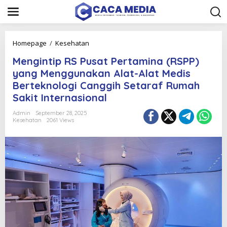
S
k
i
p
t
M
Homepage
/
Kesehatan
o
e
c
Mengintip RS Pusat Pertamina (RSPP)
n
o
g
yang Menggunakan Alat-Alat Medis
n
i
Berteknologi Canggih Setaraf Rumah
t
n
e
Sakit Internasional
t
n
i
t
Admin
September 28, 2025
p
Kesehatan
2061 Views
R
S
P
u
s
a
t
P
e
r
t
a