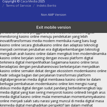
Copyright ©
Caca Media
2025
Terms of Service
Indeks Berita
Non AMP Version
kasino online menjadi bagian dari transformasi ekosistem digital
Exit mobile version
yang terus berkembang
perkembangan kasino online mencerminkan
perubahan perilaku pengguna di era modern
ekosistem digital
mendorong kasino online menuju pendekatan yang lebih
inovatif
transformasi media modern membuka ruang baru bagi
kasino online secara global
kasino online dan adaptasi teknologi
menjadi cerminan perubahan era digital
perkembangan teknologi
mengubah arah kasino online dalam mengikuti tren modern
dinamika
kasino online berjalan seiring dengan inovasi platform digital
terkini
era digital memperlihatkan bagaimana kasino online terus
beradaptasi dengan perubahan
inovasi berkelanjutan menjadikan
kasino online semakin dekat dengan ekosistem modern
kasino online
hadir sebagai bagian dari perjalanan transformasi platform
digital
pergeseran media digital membawa kasino online ke dalam
berbagai pembahasan modern
kasino online kini mengisi ruang
diskusi media digital dengan sudut pandang berbeda
mengikuti laju
media digital yang kian sering menyoroti kasino online
di tengah arus
media digital kasino online mulai menemukan momentumnya
kasino
online menjadi salah satu narasi yang muncul di media digital masa
kini
media digital menghadirkan perspektif lain dalam melihat