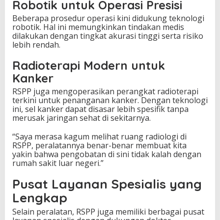
t
Robotik untuk Operasi Presisi
I
Beberapa prosedur operasi kini didukung teknologi
n
robotik. Hal ini memungkinkan tindakan medis
t
dilakukan dengan tingkat akurasi tinggi serta risiko
e
lebih rendah.
r
n
Radioterapi Modern untuk
a
s
Kanker
i
o
RSPP juga mengoperasikan perangkat radioterapi
n
terkini untuk penanganan kanker. Dengan teknologi
a
ini, sel kanker dapat disasar lebih spesifik tanpa
l
merusak jaringan sehat di sekitarnya.
“Saya merasa kagum melihat ruang radiologi di
RSPP, peralatannya benar-benar membuat kita
yakin bahwa pengobatan di sini tidak kalah dengan
rumah sakit luar negeri.”
Pusat Layanan Spesialis yang
Lengkap
Selain peralatan, RSPP juga memiliki berbagai pusat