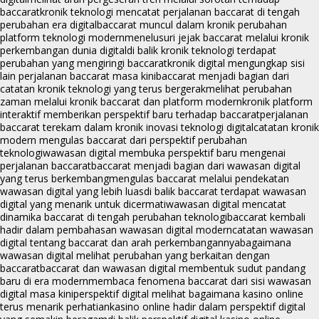
baccarat
kronik teknologi mencatat perjalanan baccarat di tengah
perubahan era digital
baccarat muncul dalam kronik perubahan
platform teknologi modern
menelusuri jejak baccarat melalui kronik
perkembangan dunia digital
di balik kronik teknologi terdapat
perubahan yang mengiringi baccarat
kronik digital mengungkap sisi
lain perjalanan baccarat masa kini
baccarat menjadi bagian dari
catatan kronik teknologi yang terus bergerak
melihat perubahan
zaman melalui kronik baccarat dan platform modern
kronik platform
interaktif memberikan perspektif baru terhadap baccarat
perjalanan
baccarat terekam dalam kronik inovasi teknologi digital
catatan kronik
modern mengulas baccarat dari perspektif perubahan
teknologi
wawasan digital membuka perspektif baru mengenai
perjalanan baccarat
baccarat menjadi bagian dari wawasan digital
yang terus berkembang
mengulas baccarat melalui pendekatan
wawasan digital yang lebih luas
di balik baccarat terdapat wawasan
digital yang menarik untuk dicermati
wawasan digital mencatat
dinamika baccarat di tengah perubahan teknologi
baccarat kembali
hadir dalam pembahasan wawasan digital modern
catatan wawasan
digital tentang baccarat dan arah perkembangannya
bagaimana
wawasan digital melihat perubahan yang berkaitan dengan
baccarat
baccarat dan wawasan digital membentuk sudut pandang
baru di era modern
membaca fenomena baccarat dari sisi wawasan
digital masa kini
perspektif digital melihat bagaimana kasino online
terus menarik perhatian
kasino online hadir dalam perspektif digital