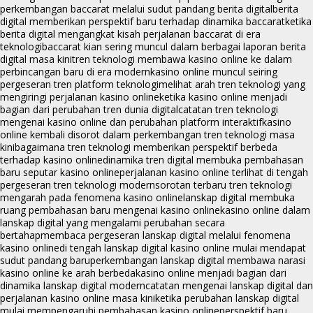
perkembangan baccarat melalui sudut pandang berita digital
berita
digital memberikan perspektif baru terhadap dinamika baccarat
ketika
berita digital mengangkat kisah perjalanan baccarat di era
teknologi
baccarat kian sering muncul dalam berbagai laporan berita
digital masa kini
tren teknologi membawa kasino online ke dalam
perbincangan baru di era modern
kasino online muncul seiring
pergeseran tren platform teknologi
melihat arah tren teknologi yang
mengiringi perjalanan kasino online
ketika kasino online menjadi
bagian dari perubahan tren dunia digital
catatan tren teknologi
mengenai kasino online dan perubahan platform interaktif
kasino
online kembali disorot dalam perkembangan tren teknologi masa
kini
bagaimana tren teknologi memberikan perspektif berbeda
terhadap kasino online
dinamika tren digital membuka pembahasan
baru seputar kasino online
perjalanan kasino online terlihat di tengah
pergeseran tren teknologi modern
sorotan terbaru tren teknologi
mengarah pada fenomena kasino online
lanskap digital membuka
ruang pembahasan baru mengenai kasino online
kasino online dalam
lanskap digital yang mengalami perubahan secara
bertahap
membaca pergeseran lanskap digital melalui fenomena
kasino online
di tengah lanskap digital kasino online mulai mendapat
sudut pandang baru
perkembangan lanskap digital membawa narasi
kasino online ke arah berbeda
kasino online menjadi bagian dari
dinamika lanskap digital modern
catatan mengenai lanskap digital dan
perjalanan kasino online masa kini
ketika perubahan lanskap digital
mulai mempengaruhi pembahasan kasino online
perspektif baru