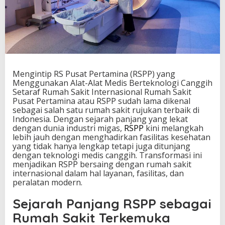
m
i
n
a
(
R
S
P
Mengintip RS Pusat Pertamina (RSPP) yang
P
Menggunakan Alat-Alat Medis Berteknologi Canggih
)
Setaraf Rumah Sakit Internasional Rumah Sakit
y
Pusat Pertamina atau RSPP sudah lama dikenal
a
sebagai salah satu rumah sakit rujukan terbaik di
n
Indonesia. Dengan sejarah panjang yang lekat
g
dengan dunia industri migas,
RSPP
kini melangkah
M
lebih jauh dengan menghadirkan fasilitas kesehatan
e
yang tidak hanya lengkap tetapi juga ditunjang
n
dengan teknologi medis canggih. Transformasi ini
g
menjadikan RSPP bersaing dengan rumah sakit
g
internasional dalam hal layanan, fasilitas, dan
u
peralatan modern.
n
a
Sejarah Panjang RSPP sebagai
k
Rumah Sakit Terkemuka
a
n