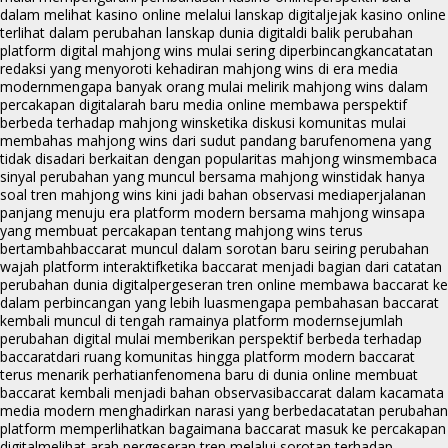
dalam melihat kasino online melalui lanskap digital
jejak kasino online
terlihat dalam perubahan lanskap dunia digital
di balik perubahan
platform digital mahjong wins mulai sering diperbincangkan
catatan
redaksi yang menyoroti kehadiran mahjong wins di era media
modern
mengapa banyak orang mulai melirik mahjong wins dalam
percakapan digital
arah baru media online membawa perspektif
berbeda terhadap mahjong wins
ketika diskusi komunitas mulai
membahas mahjong wins dari sudut pandang baru
fenomena yang
tidak disadari berkaitan dengan popularitas mahjong wins
membaca
sinyal perubahan yang muncul bersama mahjong wins
tidak hanya
soal tren mahjong wins kini jadi bahan observasi media
perjalanan
panjang menuju era platform modern bersama mahjong wins
apa
yang membuat percakapan tentang mahjong wins terus
bertambah
baccarat muncul dalam sorotan baru seiring perubahan
wajah platform interaktif
ketika baccarat menjadi bagian dari catatan
perubahan dunia digital
pergeseran tren online membawa baccarat ke
dalam perbincangan yang lebih luas
mengapa pembahasan baccarat
kembali muncul di tengah ramainya platform modern
sejumlah
perubahan digital mulai memberikan perspektif berbeda terhadap
baccarat
dari ruang komunitas hingga platform modern baccarat
terus menarik perhatian
fenomena baru di dunia online membuat
baccarat kembali menjadi bahan observasi
baccarat dalam kacamata
media modern menghadirkan narasi yang berbeda
catatan perubahan
platform memperlihatkan bagaimana baccarat masuk ke percakapan
digital
melihat arah pergeseran tren melalui sorotan terhadap