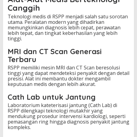
g
Canggih
i
C
Teknologi medis di RSPP menjadi salah satu sorotan
a
utama. Peralatan modern yang dihadirkan
n
memungkinkan diagnosis lebih cepat, perawatan
g
lebih tepat, dan tingkat keberhasilan yang lebih
g
tinggi.
i
h
MRI dan CT Scan Generasi
S
e
Terbaru
t
a
RSPP memiliki mesin MRI dan CT Scan beresolusi
r
tinggi yang dapat mendeteksi penyakit dengan detail
a
presisi. Alat ini membantu dokter mengambil
f
keputusan medis dengan lebih akurat.
R
u
Cath Lab untuk Jantung
m
Laboratorium kateterisasi jantung (Cath Lab) di
a
RSPP dilengkapi teknologi mutakhir yang
h
mendukung prosedur intervensi kardiologi, seperti
S
pemasangan ring hingga diagnosis penyakit jantung
a
kompleks.
k
i