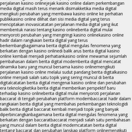
perjalanan kasino online
jejak kasino online dalam perkembangan
media digital masih terus menarik disimak
ketika media digital
mengikuti perubahan yang membawa kasino online ke perhatian
publik
kasino online dilihat dari sisi media digital yang terus
menciptakan inovasi
catatan perjalanan media digital yang ikut
membentuk narasi tentang kasino online
berita digital mulai
menyoroti perubahan yang mengiringi kasino online
kasino online
hadir dalam rangkaian berita digital yang terus
berkembang
bagaimana berita digital mengulas fenomena yang
berkaitan dengan kasino online
di balik arus berita digital kasino
online kembali menjadi perhatian
kasino online mewarnai sejumlah
pembahasan dalam berita digital modern
berita digital mencatat
dinamika baru yang muncul bersama kasino online
mengikuti
perjalanan kasino online melalui sudut pandang berita digital
kasino
online menjadi salah satu topik yang sering muncul di berita
digital
catatan berita digital mengenai kasino online dan perubahan
era teknologi
ketika berita digital memberikan perspektif baru
terhadap kasino online
berita digital mulai menyoroti perjalanan
baccarat di tengah perubahan platform modern
baccarat hadir dalam
rangkaian berita digital yang membahas perkembangan teknologi
di
balik berita digital baccarat kembali menjadi topik yang banyak
diperbincangkan
bagaimana berita digital mengulas fenomena yang
berkaitan dengan baccarat
baccarat menjadi salah satu pembahasan
yang muncul dalam berita digital modern
catatan berita digital
tentang baccarat dan perubahan lanskap platform online
mengikuti