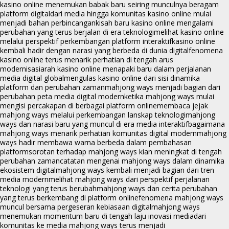
kasino online menemukan babak baru seiring munculnya beragam
platform digital
dari media hingga komunitas kasino online mulai
menjadi bahan perbincangan
kisah baru kasino online mengalami
perubahan yang terus berjalan di era teknologi
melihat kasino online
melalui perspektif perkembangan platform interaktif
kasino online
kembali hadir dengan narasi yang berbeda di dunia digital
fenomena
kasino online terus menarik perhatian di tengah arus
modernisasi
arah kasino online menapaki baru dalam perjalanan
media digital global
mengulas kasino online dari sisi dinamika
platform dan perubahan zaman
mahjong ways menjadi bagian dari
perubahan peta media digital modern
ketika mahjong ways mulai
mengisi percakapan di berbagai platform online
membaca jejak
mahjong ways melalui perkembangan lanskap teknologi
mahjong
ways dan narasi baru yang muncul di era media interaktif
bagaimana
mahjong ways menarik perhatian komunitas digital modern
mahjong
ways hadir membawa warna berbeda dalam pembahasan
platform
sorotan terhadap mahjong ways kian meningkat di tengah
perubahan zaman
catatan mengenai mahjong ways dalam dinamika
ekosistem digital
mahjong ways kembali menjadi bagian dari tren
media modern
melihat mahjong ways dari perspektif perjalanan
teknologi yang terus berubah
mahjong ways dan cerita perubahan
yang terus berkembang di platform online
fenomena mahjong ways
muncul bersama pergeseran kebiasaan digital
mahjong ways
menemukan momentum baru di tengah laju inovasi media
dari
komunitas ke media mahjong ways terus menjadi