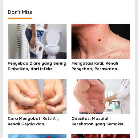
Segera Diperiksa
i
g
Don't Miss
a
t
i
o
n
Penyebab Diare yang Sering
Mengatasi Kutil, Kenali
Diabaikan, dari Infeksi
Penyebab, Perawatan
hingga Gangguan Usus
Aman, dan Tanda Harus ke
Dokter
Cara Mengobati Kutu Air,
Obesitas, Masalah
Kenali Gejala dan
Kesehatan yang Semakin
Perawatan yang Tepat
Dekat dengan Kehidupan
Sejak Awal
Modern