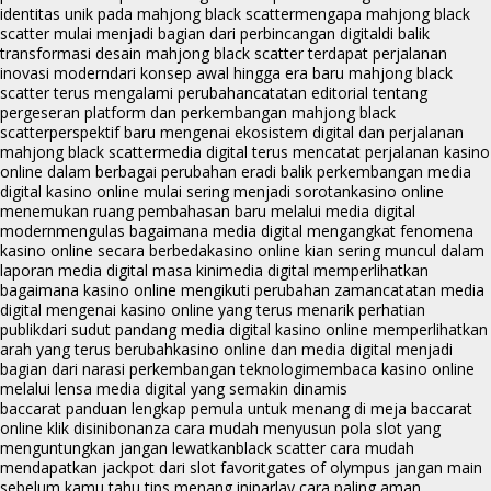
identitas unik pada mahjong black scatter
mengapa mahjong black
scatter mulai menjadi bagian dari perbincangan digital
di balik
transformasi desain mahjong black scatter terdapat perjalanan
inovasi modern
dari konsep awal hingga era baru mahjong black
scatter terus mengalami perubahan
catatan editorial tentang
pergeseran platform dan perkembangan mahjong black
scatter
perspektif baru mengenai ekosistem digital dan perjalanan
mahjong black scatter
media digital terus mencatat perjalanan kasino
online dalam berbagai perubahan era
di balik perkembangan media
digital kasino online mulai sering menjadi sorotan
kasino online
menemukan ruang pembahasan baru melalui media digital
modern
mengulas bagaimana media digital mengangkat fenomena
kasino online secara berbeda
kasino online kian sering muncul dalam
laporan media digital masa kini
media digital memperlihatkan
bagaimana kasino online mengikuti perubahan zaman
catatan media
digital mengenai kasino online yang terus menarik perhatian
publik
dari sudut pandang media digital kasino online memperlihatkan
arah yang terus berubah
kasino online dan media digital menjadi
bagian dari narasi perkembangan teknologi
membaca kasino online
melalui lensa media digital yang semakin dinamis
baccarat panduan lengkap pemula untuk menang di meja baccarat
online klik disini
bonanza cara mudah menyusun pola slot yang
menguntungkan jangan lewatkan
black scatter cara mudah
mendapatkan jackpot dari slot favorit
gates of olympus jangan main
sebelum kamu tahu tips menang ini
parlay cara paling aman