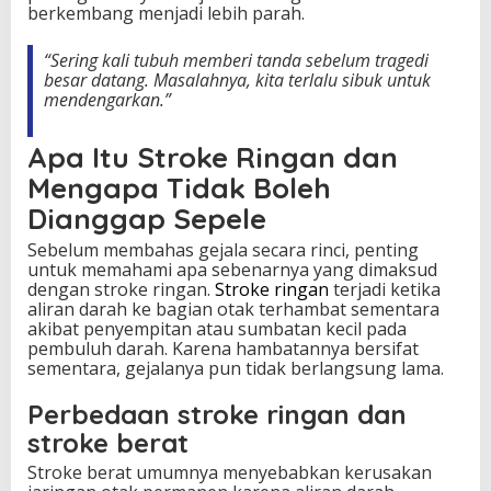
berkembang menjadi lebih parah.
k
D
i
“Sering kali tubuh memberi tanda sebelum tragedi
n
besar datang. Masalahnya, kita terlalu sibuk untuk
i
mendengarkan.”
Apa Itu Stroke Ringan dan
Mengapa Tidak Boleh
Dianggap Sepele
Sebelum membahas gejala secara rinci, penting
untuk memahami apa sebenarnya yang dimaksud
dengan stroke ringan.
Stroke ringan
terjadi ketika
aliran darah ke bagian otak terhambat sementara
akibat penyempitan atau sumbatan kecil pada
pembuluh darah. Karena hambatannya bersifat
sementara, gejalanya pun tidak berlangsung lama.
Perbedaan stroke ringan dan
stroke berat
Stroke berat umumnya menyebabkan kerusakan