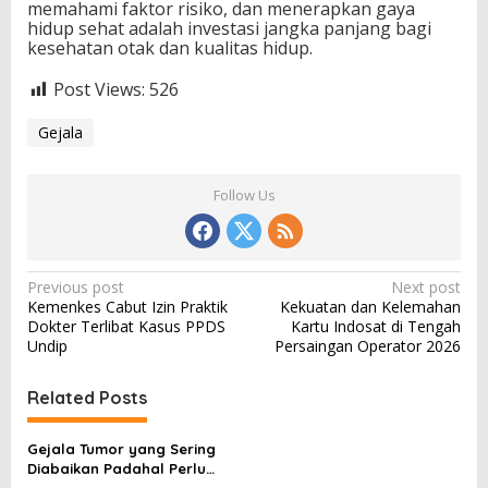
memahami faktor risiko, dan menerapkan gaya
hidup sehat adalah investasi jangka panjang bagi
kesehatan otak dan kualitas hidup.
Post Views:
526
Gejala
Follow Us
P
Previous post
Next post
Kemenkes Cabut Izin Praktik
Kekuatan dan Kelemahan
o
Dokter Terlibat Kasus PPDS
Kartu Indosat di Tengah
s
Undip
Persaingan Operator 2026
t
Related Posts
n
a
Gejala Tumor yang Sering
v
Diabaikan Padahal Perlu