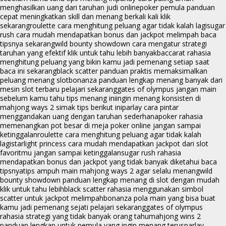
menghasilkan uang dari taruhan judi online
poker pemula panduan
cepat meningkatkan skill dan menang berkali kali klik
sekarang
roulette cara menghitung peluang agar tidak kalah lagi
sugar
rush cara mudah mendapatkan bonus dan jackpot melimpah baca
tipsnya sekarang
wild bounty showdown cara mengatur strategi
taruhan yang efektif klik untuk tahu lebih banyak
baccarat rahasia
menghitung peluang yang bikin kamu jadi pemenang setiap saat
baca ini sekarang
black scatter panduan praktis memaksimalkan
peluang menang slot
bonanza panduan lengkap menang banyak dari
mesin slot terbaru pelajari sekarang
gates of olympus jangan main
sebelum kamu tahu tips menang ini
ingin menang konsisten di
mahjong ways 2 simak tips berikut ini
parlay cara pintar
menggandakan uang dengan taruhan sederhana
poker rahasia
memenangkan pot besar di meja poker online jangan sampai
ketinggalan
roulette cara menghitung peluang agar tidak kalah
lagi
starlight princess cara mudah mendapatkan jackpot dari slot
favoritmu jangan sampai ketinggalan
sugar rush rahasia
mendapatkan bonus dan jackpot yang tidak banyak diketahui baca
tipsnya
tips ampuh main mahjong ways 2 agar selalu menang
wild
bounty showdown panduan lengkap menang di slot dengan mudah
klik untuk tahu lebih
black scatter rahasia menggunakan simbol
scatter untuk jackpot melimpah
bonanza pola main yang bisa buat
kamu jadi pemenang sejati pelajari sekarang
gates of olympus
rahasia strategi yang tidak banyak orang tahu
mahjong wins 2
panduan lengkap untuk pemula yang ingin menang terus
parlay