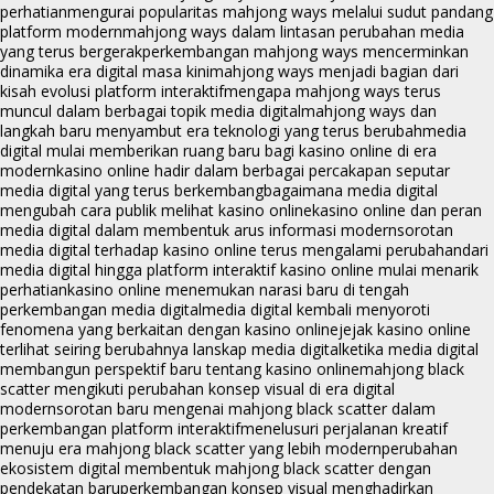
perhatian
mengurai popularitas mahjong ways melalui sudut pandang
platform modern
mahjong ways dalam lintasan perubahan media
yang terus bergerak
perkembangan mahjong ways mencerminkan
dinamika era digital masa kini
mahjong ways menjadi bagian dari
kisah evolusi platform interaktif
mengapa mahjong ways terus
muncul dalam berbagai topik media digital
mahjong ways dan
langkah baru menyambut era teknologi yang terus berubah
media
digital mulai memberikan ruang baru bagi kasino online di era
modern
kasino online hadir dalam berbagai percakapan seputar
media digital yang terus berkembang
bagaimana media digital
mengubah cara publik melihat kasino online
kasino online dan peran
media digital dalam membentuk arus informasi modern
sorotan
media digital terhadap kasino online terus mengalami perubahan
dari
media digital hingga platform interaktif kasino online mulai menarik
perhatian
kasino online menemukan narasi baru di tengah
perkembangan media digital
media digital kembali menyoroti
fenomena yang berkaitan dengan kasino online
jejak kasino online
terlihat seiring berubahnya lanskap media digital
ketika media digital
membangun perspektif baru tentang kasino online
mahjong black
scatter mengikuti perubahan konsep visual di era digital
modern
sorotan baru mengenai mahjong black scatter dalam
perkembangan platform interaktif
menelusuri perjalanan kreatif
menuju era mahjong black scatter yang lebih modern
perubahan
ekosistem digital membentuk mahjong black scatter dengan
pendekatan baru
perkembangan konsep visual menghadirkan