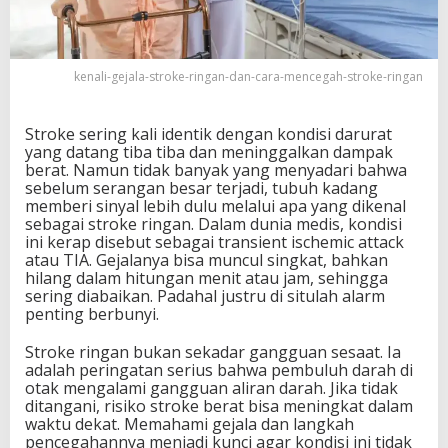
g
a
n
d
kenali-gejala-stroke-ringan-dan-cara-mencegah-stroke-ringan
a
n
C
Stroke sering kali identik dengan kondisi darurat
a
yang datang tiba tiba dan meninggalkan dampak
r
berat. Namun tidak banyak yang menyadari bahwa
a
sebelum serangan besar terjadi, tubuh kadang
M
memberi sinyal lebih dulu melalui apa yang dikenal
e
sebagai stroke ringan. Dalam dunia medis, kondisi
n
ini kerap disebut sebagai transient ischemic attack
c
atau TIA. Gejalanya bisa muncul singkat, bahkan
e
hilang dalam hitungan menit atau jam, sehingga
g
sering diabaikan. Padahal justru di situlah alarm
a
penting berbunyi.
h
n
Stroke ringan bukan sekadar gangguan sesaat. Ia
y
adalah peringatan serius bahwa pembuluh darah di
a
otak mengalami gangguan aliran darah. Jika tidak
S
ditangani, risiko stroke berat bisa meningkat dalam
e
waktu dekat. Memahami gejala dan langkah
j
pencegahannya menjadi kunci agar kondisi ini tidak
a