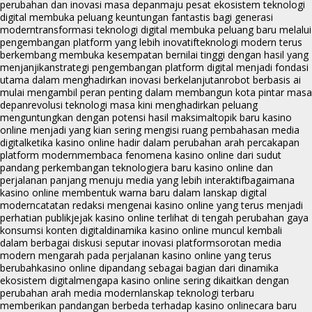
perubahan dan inovasi masa depan
maju pesat ekosistem teknologi
digital membuka peluang keuntungan fantastis bagi generasi
modern
transformasi teknologi digital membuka peluang baru melalui
pengembangan platform yang lebih inovatif
teknologi modern terus
berkembang membuka kesempatan bernilai tinggi dengan hasil yang
menjanjikan
strategi pengembangan platform digital menjadi fondasi
utama dalam menghadirkan inovasi berkelanjutan
robot berbasis ai
mulai mengambil peran penting dalam membangun kota pintar masa
depan
revolusi teknologi masa kini menghadirkan peluang
menguntungkan dengan potensi hasil maksimal
topik baru kasino
online menjadi yang kian sering mengisi ruang pembahasan media
digital
ketika kasino online hadir dalam perubahan arah percakapan
platform modern
membaca fenomena kasino online dari sudut
pandang perkembangan teknologi
era baru kasino online dan
perjalanan panjang menuju media yang lebih interaktif
bagaimana
kasino online membentuk warna baru dalam lanskap digital
modern
catatan redaksi mengenai kasino online yang terus menjadi
perhatian publik
jejak kasino online terlihat di tengah perubahan gaya
konsumsi konten digital
dinamika kasino online muncul kembali
dalam berbagai diskusi seputar inovasi platform
sorotan media
modern mengarah pada perjalanan kasino online yang terus
berubah
kasino online dipandang sebagai bagian dari dinamika
ekosistem digital
mengapa kasino online sering dikaitkan dengan
perubahan arah media modern
lanskap teknologi terbaru
memberikan pandangan berbeda terhadap kasino online
cara baru