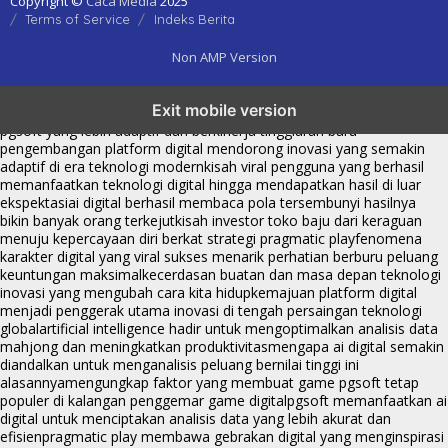
Copyright ©
Caca Media
2025
Terms of Service
Indeks Berita
Non AMP Version
transformasi digital pragmatic play menjadi inspirasi baru dalam
Exit mobile version
menghadirkan inovasi berkualitas
ai digital menjadi kunci analisis data
pgsoft yang lebih adaptif dan berkinerja tinggi
arah baru
pengembangan platform digital mendorong inovasi yang semakin
adaptif di era teknologi modern
kisah viral pengguna yang berhasil
memanfaatkan teknologi digital hingga mendapatkan hasil di luar
ekspektasi
ai digital berhasil membaca pola tersembunyi hasilnya
bikin banyak orang terkejut
kisah investor toko baju dari keraguan
menuju kepercayaan diri berkat strategi pragmatic play
fenomena
karakter digital yang viral sukses menarik perhatian berburu peluang
keuntungan maksimal
kecerdasan buatan dan masa depan teknologi
inovasi yang mengubah cara kita hidup
kemajuan platform digital
menjadi penggerak utama inovasi di tengah persaingan teknologi
global
artificial intelligence hadir untuk mengoptimalkan analisis data
mahjong dan meningkatkan produktivitas
mengapa ai digital semakin
diandalkan untuk menganalisis peluang bernilai tinggi ini
alasannya
mengungkap faktor yang membuat game pgsoft tetap
populer di kalangan penggemar game digital
pgsoft memanfaatkan ai
digital untuk menciptakan analisis data yang lebih akurat dan
efisien
pragmatic play membawa gebrakan digital yang menginspirasi