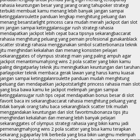
rahasia keuntungan besar yang jarang orang tahu
poker strategi
terbukti membuat kamu menang lebih banyak jangan sampai
ketinggalan
roulette panduan lengkap menghitung peluang dan
menang besar
starlight princess cara mudah meraih jackpot dari slot
ini jangan sampai ketinggalan
sugar rush strategi rahasia
mendapatkan jackpot lebih cepat baca tipsnya sekarang
baccarat
rahasia menghitung peluang yang pemain profesional gunakan
black
scatter strategi rahasia menggunakan simbol scatter
bonanza teknik
jitu menghindari kekalahan dan menang konsisten pelajari
sekarang
gates of olympus strategi main yang paling ampuh agar
jackpot menantimu
mahjong wins 2 pola scatter yang bikin kamu
paling diingat
parlay teknik jitu meningkatkan keuntungan dari taruhan
parlay
poker teknik membaca gerak lawan yang harus kamu kuasai
jangan sampai ketinggalan
roulette panduan mudah menghitung
peluang dan mendapatkan jackpot
starlight princess rahasia main slot
yang bisa bawa kamu ke jackpot melimpah jangan sampai
ketinggalan
sugar rush tips cepat mendapatkan bonus besar di slot
favorit baca ini sekarang
baccarat rahasia menghitung peluang yang
tidak banyak orang tahu baca sekarang
black scatter trik mudah
menggandakan keuntungan dari slot favoritmu
bonanza tips jitu
menghindari kekalahan dan menang lebih banyak pelajari
sekarang
gates of olympus strategi rahasia yang bikin kamu jadi
pemenang
mahjong wins 2 pola scatter yang bisa kamu terapkan
sekarang juga
parlay trik berbeda yang bisa bikin uangmu melimpah