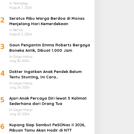
Lapis
In Teknologi
August 7, 2026
2
Seratus Ribu Warga Berdoa di Monas
Menjelang Hari Kemerdekaan
In Berita
August 2, 2026
3
Gaun Pengantin Emma Roberts Bergaya
Boneka Antik, Dibuat 1.000 Jam
In Gaya Hidup
July 30, 2026
4
Dokter Ingatkan Anak Pendek Belum
Tentu Stunting, Ini Cara
Membedakannya
In Gaya Hidup
July 24, 2026
5
Ajari Anak Percaya Diri lewat 5 Kalimat
Sederhana dari Orang Tua
In Gaya Hidup
July 20, 2026
6
Kupang Siap Sambut PeSONas II 2026,
Ribuan Tamu Akan Hadir di NTT