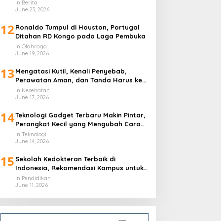
In Berita
June 23, 2026
12
Ronaldo Tumpul di Houston, Portugal
Ditahan RD Kongo pada Laga Pembuka
In Olahraga
June 19, 2026
13
Mengatasi Kutil, Kenali Penyebab,
Perawatan Aman, dan Tanda Harus ke
Dokter
In Kesehatan
June 17, 2026
14
Teknologi Gadget Terbaru Makin Pintar,
Perangkat Kecil yang Mengubah Cara
Hidup Harian
In Teknologi
June 14, 2026
15
Sekolah Kedokteran Terbaik di
Indonesia, Rekomendasi Kampus untuk
Calon Dokter
In Pendidikan
June 11, 2026