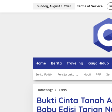
Skip
to
Sunday, August 9, 2026
Terms of Service
I
content
Home
Berita
Traveling
Gaya Hidup
Berita Politik
Persija Jakarta
Mobil
PPP
Geri
Bukti
Homepage
/
Bisnis
Cinta
Bukti Cinta Tanah Ai
Tanah
Air
Baby Edisi Tarian 
Galeri