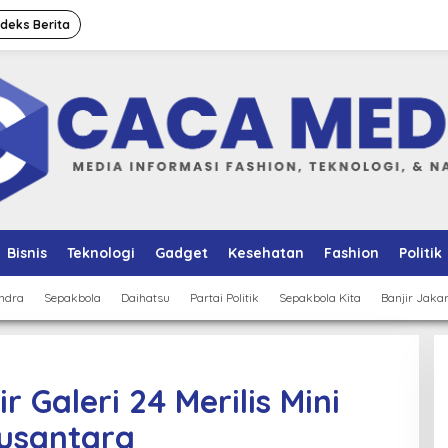
ndeks Berita
Bisnis
Teknologi
Gadget
Kesehatan
Fashion
Politik
ndra
Sepakbola
Daihatsu
Partai Politik
Sepakbola Kita
Banjir Jaka
r Galeri 24 Merilis Mini
Nusantara