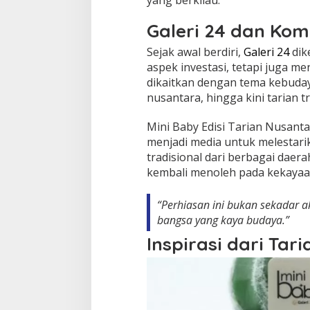
yang berkilau.
Galeri 24 dan Ko
Sejak awal berdiri,
Galeri 24
dik
aspek investasi, tetapi juga me
dikaitkan dengan tema kebudaya
nusantara, hingga kini tarian tr
Mini Baby Edisi Tarian Nusant
menjadi media untuk melestar
tradisional dari berbagai daer
kembali menoleh pada kekayaan
“Perhiasan ini bukan sekadar ak
bangsa yang kaya budaya.”
Inspirasi dari Tar