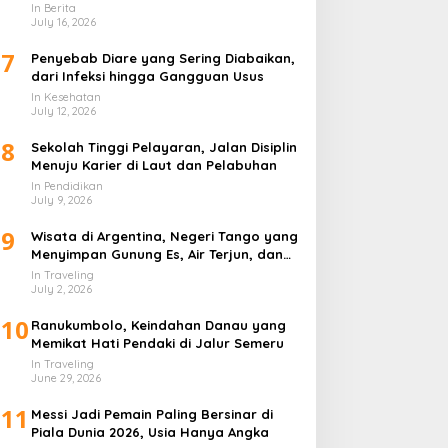
In Berita
July 16, 2026
7
Penyebab Diare yang Sering Diabaikan,
dari Infeksi hingga Gangguan Usus
In Kesehatan
July 12, 2026
8
Sekolah Tinggi Pelayaran, Jalan Disiplin
Menuju Karier di Laut dan Pelabuhan
In Pendidikan
July 9, 2026
9
Wisata di Argentina, Negeri Tango yang
Menyimpan Gunung Es, Air Terjun, dan
Kota Penuh Warna
In Traveling
July 2, 2026
10
Ranukumbolo, Keindahan Danau yang
Memikat Hati Pendaki di Jalur Semeru
In Traveling
June 29, 2026
11
Messi Jadi Pemain Paling Bersinar di
Piala Dunia 2026, Usia Hanya Angka