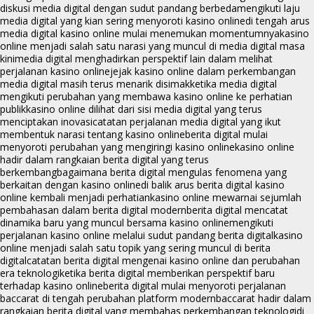
diskusi media digital dengan sudut pandang berbeda
mengikuti laju
media digital yang kian sering menyoroti kasino online
di tengah arus
media digital kasino online mulai menemukan momentumnya
kasino
online menjadi salah satu narasi yang muncul di media digital masa
kini
media digital menghadirkan perspektif lain dalam melihat
perjalanan kasino online
jejak kasino online dalam perkembangan
media digital masih terus menarik disimak
ketika media digital
mengikuti perubahan yang membawa kasino online ke perhatian
publik
kasino online dilihat dari sisi media digital yang terus
menciptakan inovasi
catatan perjalanan media digital yang ikut
membentuk narasi tentang kasino online
berita digital mulai
menyoroti perubahan yang mengiringi kasino online
kasino online
hadir dalam rangkaian berita digital yang terus
berkembang
bagaimana berita digital mengulas fenomena yang
berkaitan dengan kasino online
di balik arus berita digital kasino
online kembali menjadi perhatian
kasino online mewarnai sejumlah
pembahasan dalam berita digital modern
berita digital mencatat
dinamika baru yang muncul bersama kasino online
mengikuti
perjalanan kasino online melalui sudut pandang berita digital
kasino
online menjadi salah satu topik yang sering muncul di berita
digital
catatan berita digital mengenai kasino online dan perubahan
era teknologi
ketika berita digital memberikan perspektif baru
terhadap kasino online
berita digital mulai menyoroti perjalanan
baccarat di tengah perubahan platform modern
baccarat hadir dalam
rangkaian berita digital yang membahas perkembangan teknologi
di