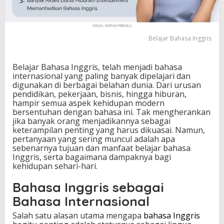
a
r
B
a
Belajar Bahasa Inggris
h
a
s
Belajar Bahasa Inggris, telah menjadi bahasa
a
internasional yang paling banyak dipelajari dan
I
digunakan di berbagai belahan dunia. Dari urusan
n
pendidikan, pekerjaan, bisnis, hingga hiburan,
g
hampir semua aspek kehidupan modern
g
bersentuhan dengan bahasa ini. Tak mengherankan
r
jika banyak orang menjadikannya sebagai
i
keterampilan penting yang harus dikuasai. Namun,
s
pertanyaan yang sering muncul adalah apa
K
sebenarnya tujuan dan manfaat belajar bahasa
i
Inggris, serta bagaimana dampaknya bagi
r
kehidupan sehari-hari.
a
-
Bahasa Inggris sebagai
K
i
Bahasa Internasional
r
a
Salah satu alasan utama mengapa
bahasa Inggris
A