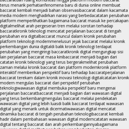
terus menarik perhatian
fenomena baru di dunia online membuat
baccarat kembali menjadi bahan observasi
baccarat dalam kacamata
media modern menghadirkan narasi yang berbeda
catatan perubahan
platform memperlihatkan bagaimana baccarat masuk ke percakapan
digital
melihat arah pergeseran tren melalui sorotan terhadap
baccarat
kronik teknologi mencatat perjalanan baccarat di tengah
perubahan era digital
baccarat muncul dalam kronik perubahan
platform teknologi modern
menelusuri jejak baccarat melalui kronik
perkembangan dunia digital
di balik kronik teknologi terdapat
perubahan yang mengiringi baccarat
kronik digital mengungkap sisi
lain perjalanan baccarat masa kini
baccarat menjadi bagian dari
catatan kronik teknologi yang terus bergerak
melihat perubahan
zaman melalui kronik baccarat dan platform modern
kronik platform
interaktif memberikan perspektif baru terhadap baccarat
perjalanan
baccarat terekam dalam kronik inovasi teknologi digital
catatan kronik
modern mengulas baccarat dari perspektif perubahan
teknologi
wawasan digital membuka perspektif baru mengenai
perjalanan baccarat
baccarat menjadi bagian dari wawasan digital
yang terus berkembang
mengulas baccarat melalui pendekatan
wawasan digital yang lebih luas
di balik baccarat terdapat wawasan
digital yang menarik untuk dicermati
wawasan digital mencatat
dinamika baccarat di tengah perubahan teknologi
baccarat kembali
hadir dalam pembahasan wawasan digital modern
catatan wawasan
digital tentang baccarat dan arah perkembangannya
bagaimana