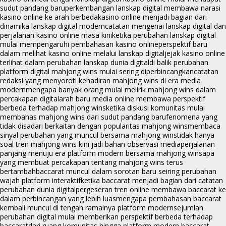
sudut pandang baru
perkembangan lanskap digital membawa narasi
kasino online ke arah berbeda
kasino online menjadi bagian dari
dinamika lanskap digital modern
catatan mengenai lanskap digital dan
perjalanan kasino online masa kini
ketika perubahan lanskap digital
mulai mempengaruhi pembahasan kasino online
perspektif baru
dalam melihat kasino online melalui lanskap digital
jejak kasino online
terlihat dalam perubahan lanskap dunia digital
di balik perubahan
platform digital mahjong wins mulai sering diperbincangkan
catatan
redaksi yang menyoroti kehadiran mahjong wins di era media
modern
mengapa banyak orang mulai melirik mahjong wins dalam
percakapan digital
arah baru media online membawa perspektif
berbeda terhadap mahjong wins
ketika diskusi komunitas mulai
membahas mahjong wins dari sudut pandang baru
fenomena yang
tidak disadari berkaitan dengan popularitas mahjong wins
membaca
sinyal perubahan yang muncul bersama mahjong wins
tidak hanya
soal tren mahjong wins kini jadi bahan observasi media
perjalanan
panjang menuju era platform modern bersama mahjong wins
apa
yang membuat percakapan tentang mahjong wins terus
bertambah
baccarat muncul dalam sorotan baru seiring perubahan
wajah platform interaktif
ketika baccarat menjadi bagian dari catatan
perubahan dunia digital
pergeseran tren online membawa baccarat ke
dalam perbincangan yang lebih luas
mengapa pembahasan baccarat
kembali muncul di tengah ramainya platform modern
sejumlah
perubahan digital mulai memberikan perspektif berbeda terhadap
baccarat
dari ruang komunitas hingga platform modern baccarat