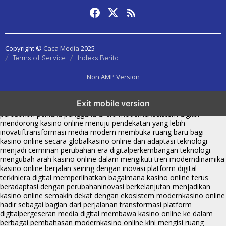
Copyright ©
Caca Media
2025
Terms of Service
Indeks Berita
Non AMP Version
kasino online menjadi bagian dari transformasi ekosistem digital
Exit mobile version
yang terus berkembang
perkembangan kasino online mencerminkan
perubahan perilaku pengguna di era modern
ekosistem digital
mendorong kasino online menuju pendekatan yang lebih
inovatif
transformasi media modern membuka ruang baru bagi
kasino online secara global
kasino online dan adaptasi teknologi
menjadi cerminan perubahan era digital
perkembangan teknologi
mengubah arah kasino online dalam mengikuti tren modern
dinamika
kasino online berjalan seiring dengan inovasi platform digital
terkini
era digital memperlihatkan bagaimana kasino online terus
beradaptasi dengan perubahan
inovasi berkelanjutan menjadikan
kasino online semakin dekat dengan ekosistem modern
kasino online
hadir sebagai bagian dari perjalanan transformasi platform
digital
pergeseran media digital membawa kasino online ke dalam
berbagai pembahasan modern
kasino online kini mengisi ruang