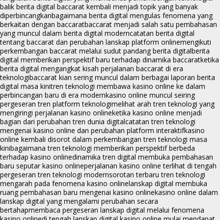
balik berita digital baccarat kembali menjadi topik yang banyak
diperbincangkan
bagaimana berita digital mengulas fenomena yang
berkaitan dengan baccarat
baccarat menjadi salah satu pembahasan
yang muncul dalam berita digital modern
catatan berita digital
tentang baccarat dan perubahan lanskap platform online
mengikuti
perkembangan baccarat melalui sudut pandang berita digital
berita
digital memberikan perspektif baru terhadap dinamika baccarat
ketika
berita digital mengangkat kisah perjalanan baccarat di era
teknologi
baccarat kian sering muncul dalam berbagai laporan berita
digital masa kini
tren teknologi membawa kasino online ke dalam
perbincangan baru di era modern
kasino online muncul seiring
pergeseran tren platform teknologi
melihat arah tren teknologi yang
mengiringi perjalanan kasino online
ketika kasino online menjadi
bagian dari perubahan tren dunia digital
catatan tren teknologi
mengenai kasino online dan perubahan platform interaktif
kasino
online kembali disorot dalam perkembangan tren teknologi masa
kini
bagaimana tren teknologi memberikan perspektif berbeda
terhadap kasino online
dinamika tren digital membuka pembahasan
baru seputar kasino online
perjalanan kasino online terlihat di tengah
pergeseran tren teknologi modern
sorotan terbaru tren teknologi
mengarah pada fenomena kasino online
lanskap digital membuka
ruang pembahasan baru mengenai kasino online
kasino online dalam
lanskap digital yang mengalami perubahan secara
bertahap
membaca pergeseran lanskap digital melalui fenomena
kasino online
di tengah lanskap digital kasino online mulai mendapat