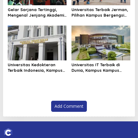
Gelar Sarjana Tertinggi,
Universitas Terbaik Jerman,
Mengenal Jenjang Akademik
Pilihan Kampus Bergengsi
dari S1 sampai Doktor
Untuk Kuliah Dunia
Universitas Kedokteran
Universitas IT Terbaik di
Terbaik Indonesia, Kampus
Dunia, Kampus Kampus
Favorit Calon Dokter
yang Melahirkan Arah Baru
Teknologi
Add Comment