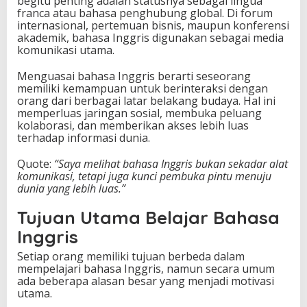
begitu penting adalah statusnya sebagai lingua
p
franca atau bahasa penghubung global. Di forum
a
internasional, pertemuan bisnis, maupun konferensi
S
akademik, bahasa Inggris digunakan sebagai media
a
komunikasi utama.
j
a
Menguasai bahasa Inggris berarti seseorang
Y
memiliki kemampuan untuk berinteraksi dengan
a
orang dari berbagai latar belakang budaya. Hal ini
memperluas jaringan sosial, membuka peluang
kolaborasi, dan memberikan akses lebih luas
terhadap informasi dunia.
Quote:
“Saya melihat bahasa Inggris bukan sekadar alat
komunikasi, tetapi juga kunci pembuka pintu menuju
dunia yang lebih luas.”
Tujuan Utama Belajar Bahasa
Inggris
Setiap orang memiliki tujuan berbeda dalam
mempelajari bahasa Inggris, namun secara umum
ada beberapa alasan besar yang menjadi motivasi
utama.