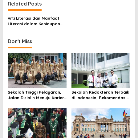
Related Posts
n
a
Arti Literasi dan Manfaat
v
Literasi dalam Kehidupan
Masyarakat Modern
i
g
Don't Miss
a
t
i
o
n
Sekolah Tinggi Pelayaran,
Sekolah Kedokteran Terbaik
Jalan Disiplin Menuju Karier
di Indonesia, Rekomendasi
di Laut dan Pelabuhan
Kampus untuk Calon Dokter