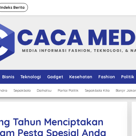
Indeks Berita
Bisnis
Teknologi
Gadget
Kesehatan
Fashion
Politik
ndra
Sepakbola
Daihatsu
Partai Politik
Sepakbola Kita
Banjir Jaka
ng Tahun Menciptakan
lam Pesta Spesial Anda