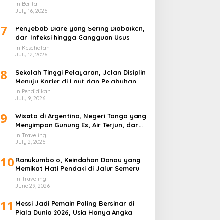
In Berita
July 16, 2026
7
Penyebab Diare yang Sering Diabaikan,
dari Infeksi hingga Gangguan Usus
In Kesehatan
July 12, 2026
8
Sekolah Tinggi Pelayaran, Jalan Disiplin
Menuju Karier di Laut dan Pelabuhan
In Pendidikan
July 9, 2026
9
Wisata di Argentina, Negeri Tango yang
Menyimpan Gunung Es, Air Terjun, dan
Kota Penuh Warna
In Traveling
July 2, 2026
10
Ranukumbolo, Keindahan Danau yang
Memikat Hati Pendaki di Jalur Semeru
In Traveling
June 29, 2026
11
Messi Jadi Pemain Paling Bersinar di
Piala Dunia 2026, Usia Hanya Angka