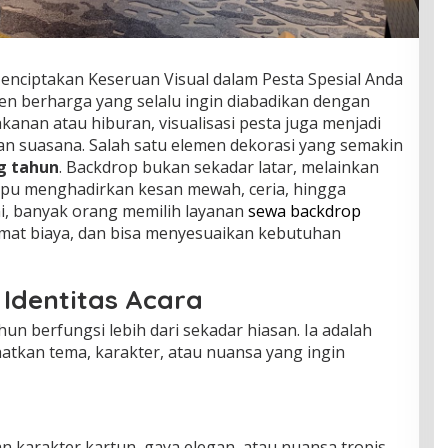
nciptakan Keseruan Visual dalam Pesta Spesial Anda
n berharga yang selalu ingin diabadikan dengan
kanan atau hiburan, visualisasi pesta juga menjadi
n suasana. Salah satu elemen dekorasi yang semakin
g tahun
. Backdrop bukan sekadar latar, melainkan
pu menghadirkan kesan mewah, ceria, hingga
ni, banyak orang memilih layanan
sewa backdrop
emat biaya, dan bisa menyesuaikan kebutuhan
Identitas Acara
un berfungsi lebih dari sekadar hiasan. Ia adalah
hatkan tema, karakter, atau nuansa yang ingin
 karakter kartun, gaya elegan, atau nuansa tropis,