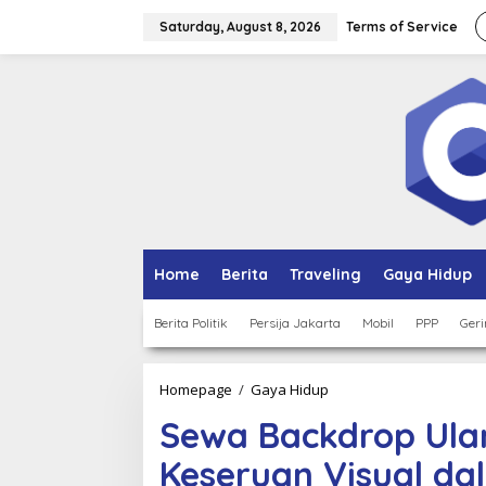
Skip
to
Saturday, August 8, 2026
Terms of Service
content
Home
Berita
Traveling
Gaya Hidup
Berita Politik
Persija Jakarta
Mobil
PPP
Geri
Sewa
Homepage
/
Gaya Hidup
Backdrop
Sewa Backdrop Ula
Ulang
Tahun
Keseruan Visual da
Menciptakan