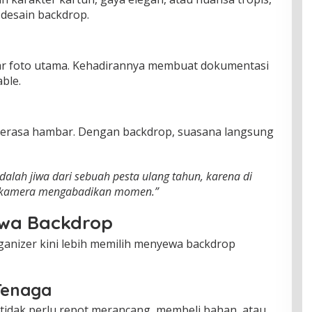
 desain backdrop.
tar foto utama. Kehadirannya membuat dokumentasi
ble.
 terasa hambar. Dengan backdrop, suasana langsung
alah jiwa dari sebuah pesta ulang tahun, karena di
n kamera mengabadikan momen.”
ewa Backdrop
ganizer kini lebih memilih menyewa backdrop
Tenaga
idak perlu repot merancang, membeli bahan, atau