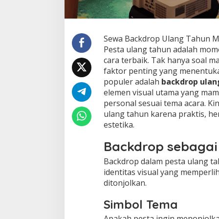
Sewa Backdrop Ulang Tahun Me
Pesta ulang tahun adalah mome
cara terbaik. Tak hanya soal ma
faktor penting yang menentuka
populer adalah
backdrop ulan
elemen visual utama yang mam
personal sesuai tema acara. Ki
ulang tahun karena praktis, h
estetika.
Backdrop sebagai 
Backdrop dalam pesta ulang tah
identitas visual yang memperli
ditonjolkan.
Simbol Tema
Apakah pesta ingin menonjolkan