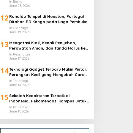
In Berita
June 23, 2026
12
Ronaldo Tumpul di Houston, Portugal
Ditahan RD Kongo pada Laga Pembuka
In Olahraga
June 19, 2026
13
Mengatasi Kutil, Kenali Penyebab,
Perawatan Aman, dan Tanda Harus ke
Dokter
In Kesehatan
June 17, 2026
14
Teknologi Gadget Terbaru Makin Pintar,
Perangkat Kecil yang Mengubah Cara
Hidup Harian
In Teknologi
June 14, 2026
15
Sekolah Kedokteran Terbaik di
Indonesia, Rekomendasi Kampus untuk
Calon Dokter
In Pendidikan
June 11, 2026