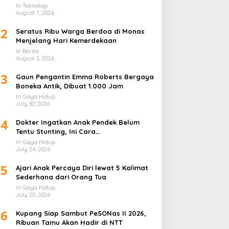
Lapis
In Teknologi
August 7, 2026
2
Seratus Ribu Warga Berdoa di Monas
Menjelang Hari Kemerdekaan
In Berita
August 2, 2026
3
Gaun Pengantin Emma Roberts Bergaya
Boneka Antik, Dibuat 1.000 Jam
In Gaya Hidup
July 30, 2026
4
Dokter Ingatkan Anak Pendek Belum
Tentu Stunting, Ini Cara
Membedakannya
In Gaya Hidup
July 24, 2026
5
Ajari Anak Percaya Diri lewat 5 Kalimat
Sederhana dari Orang Tua
In Gaya Hidup
July 20, 2026
6
Kupang Siap Sambut PeSONas II 2026,
Ribuan Tamu Akan Hadir di NTT