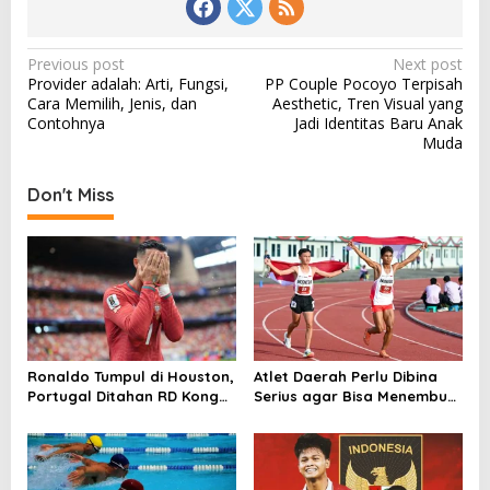
P
Previous post
Next post
Provider adalah: Arti, Fungsi,
PP Couple Pocoyo Terpisah
o
Cara Memilih, Jenis, dan
Aesthetic, Tren Visual yang
s
Contohnya
Jadi Identitas Baru Anak
Muda
t
n
Don't Miss
a
v
i
g
a
t
Ronaldo Tumpul di Houston,
Atlet Daerah Perlu Dibina
Portugal Ditahan RD Kongo
Serius agar Bisa Menembus
i
pada Laga Pembuka
Level Nasional
o
n