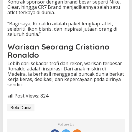
Kontrak sponsor dengan brand besar seperti Nike,
Clear, hingga CR7 Brand menjadikannya salah satu
atlet terkaya di dunia.
“Bagi saya, Ronaldo adalah paket lengkap: atlet,
selebriti, ikon bisnis, dan inspirasi jutaan orang di
seluruh dunia.”
Warisan Seorang Cristiano
Ronaldo
Lebih dari sekadar trofi dan rekor, warisan terbesar
Ronaldo adalah inspirasi. Dari anak miskin di
Madeira, ia berhasil menggapai puncak dunia berkat
kerja keras, dedikasi, dan kepercayaan pada dirinya
sendiri.
Post Views:
824
Bola Dunia
Follow Us