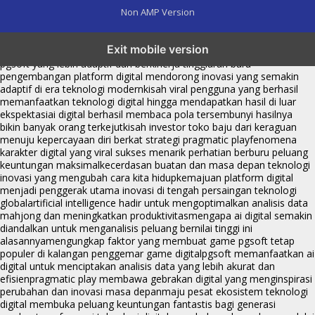
Non AMP Version
transformasi digital pragmatic play menjadi inspirasi baru dalam
Exit mobile version
menghadirkan inovasi berkualitas
ai digital menjadi kunci analisis data
pgsoft yang lebih adaptif dan berkinerja tinggi
arah baru
pengembangan platform digital mendorong inovasi yang semakin
adaptif di era teknologi modern
kisah viral pengguna yang berhasil
memanfaatkan teknologi digital hingga mendapatkan hasil di luar
ekspektasi
ai digital berhasil membaca pola tersembunyi hasilnya
bikin banyak orang terkejut
kisah investor toko baju dari keraguan
menuju kepercayaan diri berkat strategi pragmatic play
fenomena
karakter digital yang viral sukses menarik perhatian berburu peluang
keuntungan maksimal
kecerdasan buatan dan masa depan teknologi
inovasi yang mengubah cara kita hidup
kemajuan platform digital
menjadi penggerak utama inovasi di tengah persaingan teknologi
global
artificial intelligence hadir untuk mengoptimalkan analisis data
mahjong dan meningkatkan produktivitas
mengapa ai digital semakin
diandalkan untuk menganalisis peluang bernilai tinggi ini
alasannya
mengungkap faktor yang membuat game pgsoft tetap
populer di kalangan penggemar game digital
pgsoft memanfaatkan ai
digital untuk menciptakan analisis data yang lebih akurat dan
efisien
pragmatic play membawa gebrakan digital yang menginspirasi
perubahan dan inovasi masa depan
maju pesat ekosistem teknologi
digital membuka peluang keuntungan fantastis bagi generasi