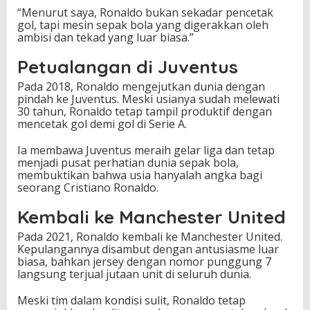
“Menurut saya, Ronaldo bukan sekadar pencetak
gol, tapi mesin sepak bola yang digerakkan oleh
ambisi dan tekad yang luar biasa.”
Petualangan di Juventus
Pada 2018, Ronaldo mengejutkan dunia dengan
pindah ke Juventus. Meski usianya sudah melewati
30 tahun, Ronaldo tetap tampil produktif dengan
mencetak gol demi gol di Serie A.
Ia membawa Juventus meraih gelar liga dan tetap
menjadi pusat perhatian dunia sepak bola,
membuktikan bahwa usia hanyalah angka bagi
seorang Cristiano Ronaldo.
Kembali ke Manchester United
Pada 2021, Ronaldo kembali ke Manchester United.
Kepulangannya disambut dengan antusiasme luar
biasa, bahkan jersey dengan nomor punggung 7
langsung terjual jutaan unit di seluruh dunia.
Meski tim dalam kondisi sulit, Ronaldo tetap