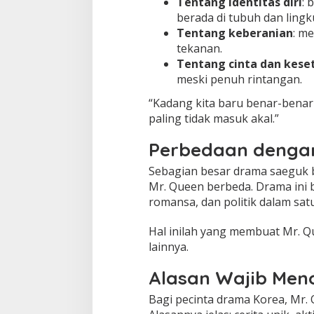
Tentang identitas diri
: 
berada di tubuh dan ling
Tentang keberanian
: m
tekanan.
Tentang cinta dan kese
meski penuh rintangan.
“Kadang kita baru benar-benar m
paling tidak masuk akal.”
Perbedaan denga
Sebagian besar drama saeguk b
Mr. Queen berbeda. Drama ini 
romansa, dan politik dalam sat
Hal inilah yang membuat Mr. Q
lainnya.
Alasan Wajib Men
Bagi pecinta drama Korea, Mr. 