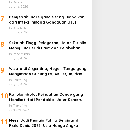
In Berita
July 16, 2026
7
Penyebab Diare yang Sering Diabaikan,
dari Infeksi hingga Gangguan Usus
In Kesehatan
July 12, 2026
8
Sekolah Tinggi Pelayaran, Jalan Disiplin
Menuju Karier di Laut dan Pelabuhan
In Pendidikan
July 9, 2026
9
Wisata di Argentina, Negeri Tango yang
Menyimpan Gunung Es, Air Terjun, dan
Kota Penuh Warna
In Traveling
July 2, 2026
10
Ranukumbolo, Keindahan Danau yang
Memikat Hati Pendaki di Jalur Semeru
In Traveling
June 29, 2026
11
Messi Jadi Pemain Paling Bersinar di
Piala Dunia 2026, Usia Hanya Angka