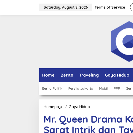
Skip
to
Saturday, August 8, 2026
Terms of Service
content
Home
Berita
Traveling
Gaya Hidup
Berita Politik
Persija Jakarta
Mobil
PPP
Geri
Mr.
Homepage
/
Gaya Hidup
Queen
Mr. Queen Drama K
Drama
Korea
Sarat Intrik dan T
Komedi