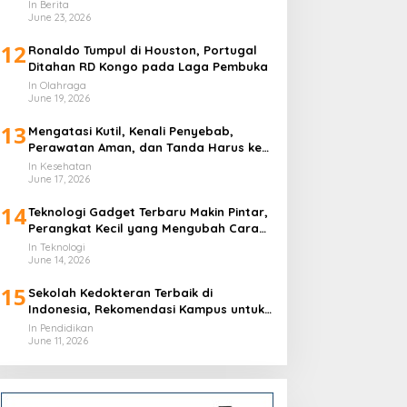
In Berita
June 23, 2026
12
Ronaldo Tumpul di Houston, Portugal
Ditahan RD Kongo pada Laga Pembuka
In Olahraga
June 19, 2026
13
Mengatasi Kutil, Kenali Penyebab,
Perawatan Aman, dan Tanda Harus ke
Dokter
In Kesehatan
June 17, 2026
14
Teknologi Gadget Terbaru Makin Pintar,
Perangkat Kecil yang Mengubah Cara
Hidup Harian
In Teknologi
June 14, 2026
15
Sekolah Kedokteran Terbaik di
Indonesia, Rekomendasi Kampus untuk
Calon Dokter
In Pendidikan
June 11, 2026