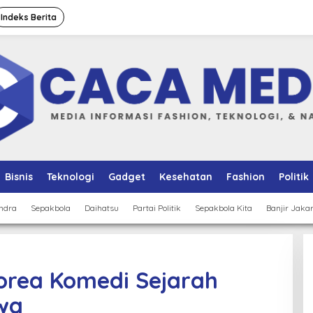
Indeks Berita
Bisnis
Teknologi
Gadget
Kesehatan
Fashion
Politik
ndra
Sepakbola
Daihatsu
Partai Politik
Sepakbola Kita
Banjir Jaka
orea Komedi Sejarah
awa