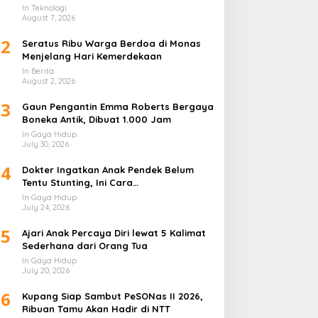
Lapis
In Teknologi
August 7, 2026
2
Seratus Ribu Warga Berdoa di Monas
Menjelang Hari Kemerdekaan
In Berita
August 2, 2026
3
Gaun Pengantin Emma Roberts Bergaya
Boneka Antik, Dibuat 1.000 Jam
In Gaya Hidup
July 30, 2026
4
Dokter Ingatkan Anak Pendek Belum
Tentu Stunting, Ini Cara
Membedakannya
In Gaya Hidup
July 24, 2026
5
Ajari Anak Percaya Diri lewat 5 Kalimat
Sederhana dari Orang Tua
In Gaya Hidup
July 20, 2026
6
Kupang Siap Sambut PeSONas II 2026,
Ribuan Tamu Akan Hadir di NTT