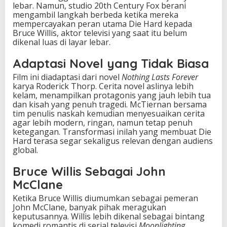
lebar. Namun, studio 20th Century Fox berani
S
mengambil langkah berbeda ketika mereka
e
mempercayakan peran utama Die Hard kepada
l
Bruce Willis, aktor televisi yang saat itu belum
a
dikenal luas di layar lebar.
m
a
Adaptasi Novel yang Tidak Biasa
n
y
Film ini diadaptasi dari novel
Nothing Lasts Forever
a
karya Roderick Thorp. Cerita novel aslinya lebih
kelam, menampilkan protagonis yang jauh lebih tua
dan kisah yang penuh tragedi. McTiernan bersama
tim penulis naskah kemudian menyesuaikan cerita
agar lebih modern, ringan, namun tetap penuh
ketegangan. Transformasi inilah yang membuat Die
Hard terasa segar sekaligus relevan dengan audiens
global.
Bruce Willis Sebagai John
McClane
Ketika Bruce Willis diumumkan sebagai pemeran
John McClane, banyak pihak meragukan
keputusannya. Willis lebih dikenal sebagai bintang
komedi romantis di serial televisi
Moonlighting
.