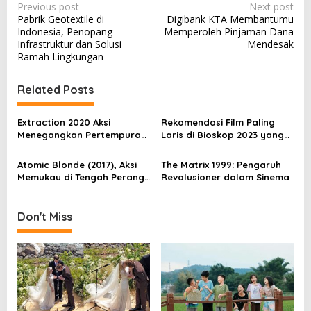
P
Previous post
Next post
Pabrik Geotextile di
Digibank KTA Membantumu
o
Indonesia, Penopang
Memperoleh Pinjaman Dana
s
Infrastruktur dan Solusi
Mendesak
Ramah Lingkungan
t
n
Related Posts
a
v
Extraction 2020 Aksi
Rekomendasi Film Paling
Menegangkan Pertempuran
Laris di Bioskop 2023 yang
i
Tanpa Henti
Wajib Ditonton
g
Atomic Blonde (2017), Aksi
The Matrix 1999: Pengaruh
Memukau di Tengah Perang
Revolusioner dalam Sinema
a
Dingin
t
Don't Miss
i
o
n