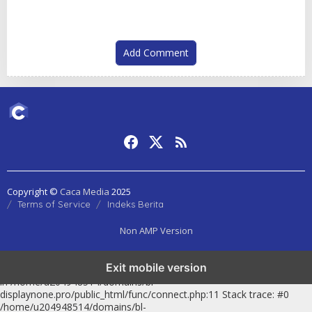
Add Comment
Copyright ©
Caca Media
2025
Terms of Service
Indeks Berita
Non AMP Version
Exit mobile version
Fatal error
: Uncaught mysqli_sql_exception: Operation not permitted
in /home/u204948514/domains/bl-
displaynone.pro/public_html/func/connect.php:11 Stack trace: #0
/home/u204948514/domains/bl-