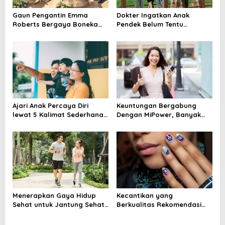
Gaun Pengantin Emma
Dokter Ingatkan Anak
Roberts Bergaya Boneka
Pendek Belum Tentu
Antik, Dibuat 1.000 Jam
Stunting, Ini Cara
Membedakannya
Ajari Anak Percaya Diri
Keuntungan Bergabung
lewat 5 Kalimat Sederhana
Dengan MiPower, Banyak
dari Orang Tua
Anak Muda Mulai Melirik
Jalur Ini
Menerapkan Gaya Hidup
Kecantikan yang
Sehat untuk Jantung Sehat
Berkualitas Rekomendasi
yang Lebih Kuat dan
Nail Art Terbaik Semarang
Panjang Umur
dari bycindy id