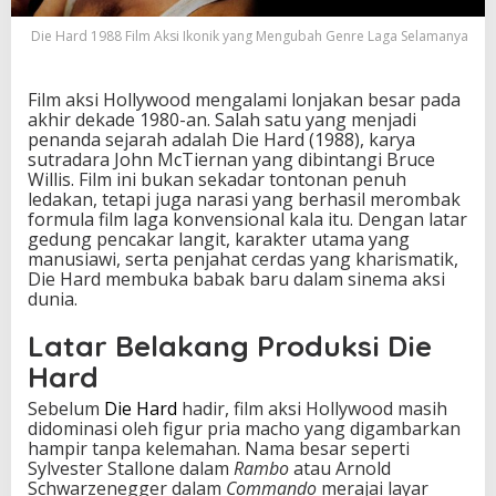
o
n
Die Hard 1988 Film Aksi Ikonik yang Mengubah Genre Laga Selamanya
i
k
y
Film aksi Hollywood mengalami lonjakan besar pada
a
akhir dekade 1980-an. Salah satu yang menjadi
n
penanda sejarah adalah Die Hard (1988), karya
g
sutradara John McTiernan yang dibintangi Bruce
M
Willis. Film ini bukan sekadar tontonan penuh
e
ledakan, tetapi juga narasi yang berhasil merombak
n
formula film laga konvensional kala itu. Dengan latar
g
gedung pencakar langit, karakter utama yang
u
manusiawi, serta penjahat cerdas yang kharismatik,
b
Die Hard membuka babak baru dalam sinema aksi
a
dunia.
h
G
Latar Belakang Produksi Die
e
Hard
n
r
Sebelum
Die Hard
hadir, film aksi Hollywood masih
e
didominasi oleh figur pria macho yang digambarkan
L
hampir tanpa kelemahan. Nama besar seperti
a
Sylvester Stallone dalam
Rambo
atau Arnold
g
Schwarzenegger dalam
Commando
merajai layar
a