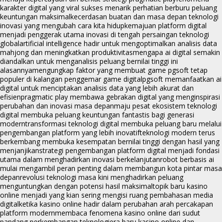
karakter digital yang viral sukses menarik perhatian berburu peluang
keuntungan maksimal
kecerdasan buatan dan masa depan teknologi
inovasi yang mengubah cara kita hidup
kemajuan platform digital
menjadi penggerak utama inovasi di tengah persaingan teknologi
global
artificial intelligence hadir untuk mengoptimalkan analisis data
mahjong dan meningkatkan produktivitas
mengapa ai digital semakin
diandalkan untuk menganalisis peluang bernilai tinggi ini
alasannya
mengungkap faktor yang membuat game pgsoft tetap
populer di kalangan penggemar game digital
pgsoft memanfaatkan ai
digital untuk menciptakan analisis data yang lebih akurat dan
efisien
pragmatic play membawa gebrakan digital yang menginspirasi
perubahan dan inovasi masa depan
maju pesat ekosistem teknologi
digital membuka peluang keuntungan fantastis bagi generasi
modern
transformasi teknologi digital membuka peluang baru melalui
pengembangan platform yang lebih inovatif
teknologi modern terus
berkembang membuka kesempatan bernilai tinggi dengan hasil yang
menjanjikan
strategi pengembangan platform digital menjadi fondasi
utama dalam menghadirkan inovasi berkelanjutan
robot berbasis ai
mulai mengambil peran penting dalam membangun kota pintar masa
depan
revolusi teknologi masa kini menghadirkan peluang
menguntungkan dengan potensi hasil maksimal
topik baru kasino
online menjadi yang kian sering mengisi ruang pembahasan media
digital
ketika kasino online hadir dalam perubahan arah percakapan
platform modern
membaca fenomena kasino online dari sudut
pandang perkembangan teknologi
era baru kasino online dan