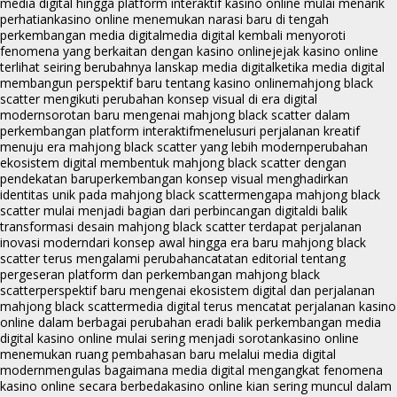
media digital hingga platform interaktif kasino online mulai menarik
perhatian
kasino online menemukan narasi baru di tengah
perkembangan media digital
media digital kembali menyoroti
fenomena yang berkaitan dengan kasino online
jejak kasino online
terlihat seiring berubahnya lanskap media digital
ketika media digital
membangun perspektif baru tentang kasino online
mahjong black
scatter mengikuti perubahan konsep visual di era digital
modern
sorotan baru mengenai mahjong black scatter dalam
perkembangan platform interaktif
menelusuri perjalanan kreatif
menuju era mahjong black scatter yang lebih modern
perubahan
ekosistem digital membentuk mahjong black scatter dengan
pendekatan baru
perkembangan konsep visual menghadirkan
identitas unik pada mahjong black scatter
mengapa mahjong black
scatter mulai menjadi bagian dari perbincangan digital
di balik
transformasi desain mahjong black scatter terdapat perjalanan
inovasi modern
dari konsep awal hingga era baru mahjong black
scatter terus mengalami perubahan
catatan editorial tentang
pergeseran platform dan perkembangan mahjong black
scatter
perspektif baru mengenai ekosistem digital dan perjalanan
mahjong black scatter
media digital terus mencatat perjalanan kasino
online dalam berbagai perubahan era
di balik perkembangan media
digital kasino online mulai sering menjadi sorotan
kasino online
menemukan ruang pembahasan baru melalui media digital
modern
mengulas bagaimana media digital mengangkat fenomena
kasino online secara berbeda
kasino online kian sering muncul dalam