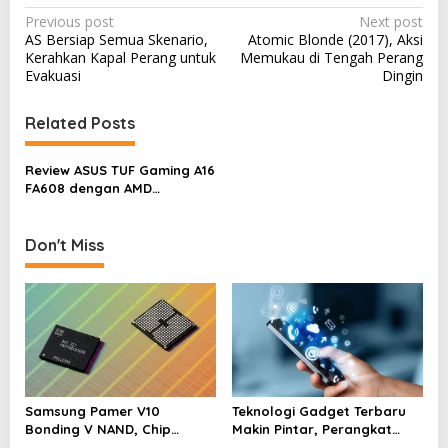
P
Previous post
Next post
AS Bersiap Semua Skenario,
Atomic Blonde (2017), Aksi
o
Kerahkan Kapal Perang untuk
Memukau di Tengah Perang
s
Evakuasi
Dingin
t
Related Posts
n
a
Review ASUS TUF Gaming A16
v
FA608 dengan AMD
Advantage
i
g
Don't Miss
a
t
i
o
n
Samsung Pamer V10
Teknologi Gadget Terbaru
Bonding V NAND, Chip
Makin Pintar, Perangkat
Memori Tembus Lebih dari
Kecil yang Mengubah Cara