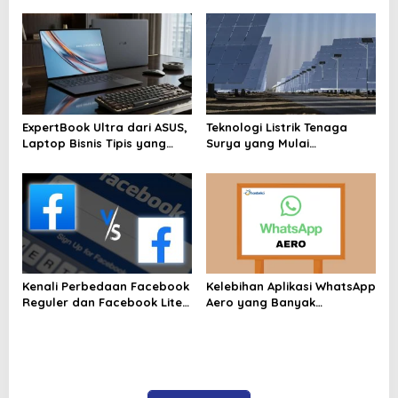
400 Lapis
Hidup Harian
ExpertBook Ultra dari ASUS,
Teknologi Listrik Tenaga
Laptop Bisnis Tipis yang
Surya yang Mulai
Tampil Kuat
Dikembangkan oleh China
Kenali Perbedaan Facebook
Kelebihan Aplikasi WhatsApp
Reguler dan Facebook Lite
Aero yang Banyak
Disini Sebelum Anda Memilih
Dibicarakan Pengguna 2026