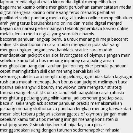
laporan media digital masa kini
media digital memperlihatkan
bagaimana kasino online mengikuti perubahan zaman
catatan media
digital mengenai kasino online yang terus menarik perhatian
publik
dari sudut pandang media digital kasino online memperlihatkan
arah yang terus berubah
kasino online dan media digital menjadi
bagian dari narasi perkembangan teknologi
membaca kasino online
melalui lensa media digital yang semakin dinamis
baccarat panduan lengkap pemula untuk menang di meja baccarat
online klik disini
bonanza cara mudah menyusun pola slot yang
menguntungkan jangan lewatkan
black scatter cara mudah
mendapatkan jackpot dari slot favorit
gates of olympus jangan main
sebelum kamu tahu tips menang ini
parlay cara paling aman
menghasilkan uang dari taruhan judi online
poker pemula panduan
cepat meningkatkan skill dan menang berkali kali klik
sekarang
roulette cara menghitung peluang agar tidak kalah lagi
sugar
rush cara mudah mendapatkan bonus dan jackpot melimpah baca
tipsnya sekarang
wild bounty showdown cara mengatur strategi
taruhan yang efektif klik untuk tahu lebih banyak
baccarat rahasia
menghitung peluang yang bikin kamu jadi pemenang setiap saat
baca ini sekarang
black scatter panduan praktis memaksimalkan
peluang menang slot
bonanza panduan lengkap menang banyak dari
mesin slot terbaru pelajari sekarang
gates of olympus jangan main
sebelum kamu tahu tips menang ini
ingin menang konsisten di
mahjong ways 2 simak tips berikut ini
parlay cara pintar
menggandakan uang dengan taruhan sederhana
poker rahasia