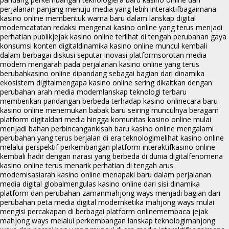
perjalanan panjang menuju media yang lebih interaktif
bagaimana
kasino online membentuk warna baru dalam lanskap digital
modern
catatan redaksi mengenai kasino online yang terus menjadi
perhatian publik
jejak kasino online terlihat di tengah perubahan gaya
konsumsi konten digital
dinamika kasino online muncul kembali
dalam berbagai diskusi seputar inovasi platform
sorotan media
modern mengarah pada perjalanan kasino online yang terus
berubah
kasino online dipandang sebagai bagian dari dinamika
ekosistem digital
mengapa kasino online sering dikaitkan dengan
perubahan arah media modern
lanskap teknologi terbaru
memberikan pandangan berbeda terhadap kasino online
cara baru
kasino online menemukan babak baru seiring munculnya beragam
platform digital
dari media hingga komunitas kasino online mulai
menjadi bahan perbincangan
kisah baru kasino online mengalami
perubahan yang terus berjalan di era teknologi
melihat kasino online
melalui perspektif perkembangan platform interaktif
kasino online
kembali hadir dengan narasi yang berbeda di dunia digital
fenomena
kasino online terus menarik perhatian di tengah arus
modernisasi
arah kasino online menapaki baru dalam perjalanan
media digital global
mengulas kasino online dari sisi dinamika
platform dan perubahan zaman
mahjong ways menjadi bagian dari
perubahan peta media digital modern
ketika mahjong ways mulai
mengisi percakapan di berbagai platform online
membaca jejak
mahjong ways melalui perkembangan lanskap teknologi
mahjong