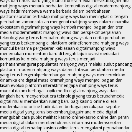
ways dan narasi baru yang muncul di era media interaktif
bagaimana
mahjong ways menarik perhatian komunitas digital modern
mahjong
ways hadir membawa warna berbeda dalam pembahasan
platform
sorotan terhadap mahjong ways kian meningkat di tengah
perubahan zaman
catatan mengenai mahjong ways dalam dinamika
ekosistem digital
mahjong ways kembali menjadi bagian dari tren
media modern
melihat mahjong ways dari perspektif perjalanan
teknologi yang terus berubah
mahjong ways dan cerita perubahan
yang terus berkembang di platform online
fenomena mahjong ways
muncul bersama pergeseran kebiasaan digital
mahjong ways
menemukan momentum baru di tengah laju inovasi media
dari
komunitas ke media mahjong ways terus menjadi
perhatian
mengurai popularitas mahjong ways melalui sudut pandang
platform modern
mahjong ways dalam lintasan perubahan media
yang terus bergerak
perkembangan mahjong ways mencerminkan
dinamika era digital masa kini
mahjong ways menjadi bagian dari
kisah evolusi platform interaktif
mengapa mahjong ways terus
muncul dalam berbagai topik media digital
mahjong ways dan
langkah baru menyambut era teknologi yang terus berubah
media
digital mulai memberikan ruang baru bagi kasino online di era
modern
kasino online hadir dalam berbagai percakapan seputar
media digital yang terus berkembang
bagaimana media digital
mengubah cara publik melihat kasino online
kasino online dan peran
media digital dalam membentuk arus informasi modern
sorotan
media digital terhadap kasino online terus mengalami perubahan
dari