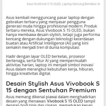
a
Asus Vivobook S 15 OLED, Laptop Kencang Bertabur AI
p
t
o
Asus kembali mengguncang pasar laptop dengan
p
gebrakan terbaru yang menyasar pengguna
K
generasi muda hingga profesional modern. Produk
e
terbaru mereka, Asus Vivobook S 15 OLED, bukan
n
hanya membawa desain stylish, tetapi juga performa
c
kencang dengan dukungan teknologi kecerdasan
a
buatan atau Artificial Intelligence (AI) yang kini
n
semakin menjadi tren di dunia komputasi.
g
B
Hadir dengan layar OLED berkelas, prosesor
e
bertenaga, serta fitur AI yang mempermudah
r
aktivitas harian, laptop ini menjadi simbol inovasi
t
Asus dalam merangkul kebutuhan kerja, hiburan,
a
hingga kreativitas digital.
b
u
Desain Stylish Asus Vivobook S
r
15 dengan Sentuhan Premium
A
I
Asus memang dikenal piawai dalam menghadirkan
desain yang menawan.
Vivobook S 15 OLED
tampil
dengan bodi tipis dan ringan, memadukan kesan