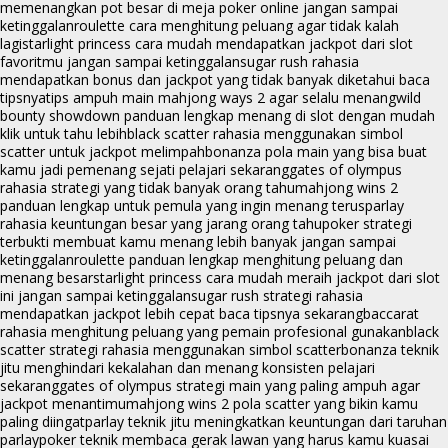
memenangkan pot besar di meja poker online jangan sampai
ketinggalan
roulette cara menghitung peluang agar tidak kalah
lagi
starlight princess cara mudah mendapatkan jackpot dari slot
favoritmu jangan sampai ketinggalan
sugar rush rahasia
mendapatkan bonus dan jackpot yang tidak banyak diketahui baca
tipsnya
tips ampuh main mahjong ways 2 agar selalu menang
wild
bounty showdown panduan lengkap menang di slot dengan mudah
klik untuk tahu lebih
black scatter rahasia menggunakan simbol
scatter untuk jackpot melimpah
bonanza pola main yang bisa buat
kamu jadi pemenang sejati pelajari sekarang
gates of olympus
rahasia strategi yang tidak banyak orang tahu
mahjong wins 2
panduan lengkap untuk pemula yang ingin menang terus
parlay
rahasia keuntungan besar yang jarang orang tahu
poker strategi
terbukti membuat kamu menang lebih banyak jangan sampai
ketinggalan
roulette panduan lengkap menghitung peluang dan
menang besar
starlight princess cara mudah meraih jackpot dari slot
ini jangan sampai ketinggalan
sugar rush strategi rahasia
mendapatkan jackpot lebih cepat baca tipsnya sekarang
baccarat
rahasia menghitung peluang yang pemain profesional gunakan
black
scatter strategi rahasia menggunakan simbol scatter
bonanza teknik
jitu menghindari kekalahan dan menang konsisten pelajari
sekarang
gates of olympus strategi main yang paling ampuh agar
jackpot menantimu
mahjong wins 2 pola scatter yang bikin kamu
paling diingat
parlay teknik jitu meningkatkan keuntungan dari taruhan
parlay
poker teknik membaca gerak lawan yang harus kamu kuasai