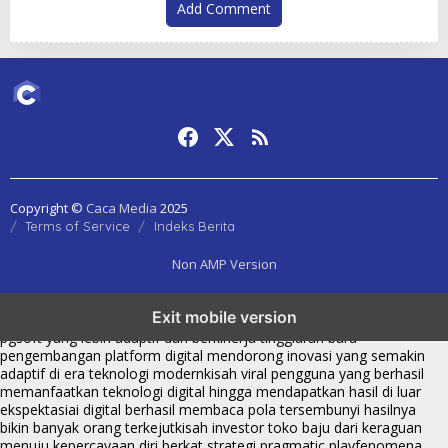
Add Comment
Copyright ©
Caca Media
2025
Terms of Service
Indeks Berita
Non AMP Version
transformasi digital pragmatic play menjadi inspirasi baru dalam
Exit mobile version
menghadirkan inovasi berkualitas
ai digital menjadi kunci analisis data
pgsoft yang lebih adaptif dan berkinerja tinggi
arah baru
pengembangan platform digital mendorong inovasi yang semakin
adaptif di era teknologi modern
kisah viral pengguna yang berhasil
memanfaatkan teknologi digital hingga mendapatkan hasil di luar
ekspektasi
ai digital berhasil membaca pola tersembunyi hasilnya
bikin banyak orang terkejut
kisah investor toko baju dari keraguan
menuju kepercayaan diri berkat strategi pragmatic play
fenomena