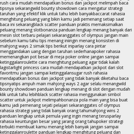
rush cara mudah mendapatkan bonus dan jackpot melimpah baca
tipsnya sekarang
wild bounty showdown cara mengatur strategi
taruhan yang efektif klik untuk tahu lebih banyak
baccarat rahasia
menghitung peluang yang bikin kamu jadi pemenang setiap saat
baca ini sekarang
black scatter panduan praktis memaksimalkan
peluang menang slot
bonanza panduan lengkap menang banyak dari
mesin slot terbaru pelajari sekarang
gates of olympus jangan main
sebelum kamu tahu tips menang ini
ingin menang konsisten di
mahjong ways 2 simak tips berikut ini
parlay cara pintar
menggandakan uang dengan taruhan sederhana
poker rahasia
memenangkan pot besar di meja poker online jangan sampai
ketinggalan
roulette cara menghitung peluang agar tidak kalah
lagi
starlight princess cara mudah mendapatkan jackpot dari slot
favoritmu jangan sampai ketinggalan
sugar rush rahasia
mendapatkan bonus dan jackpot yang tidak banyak diketahui baca
tipsnya
tips ampuh main mahjong ways 2 agar selalu menang
wild
bounty showdown panduan lengkap menang di slot dengan mudah
klik untuk tahu lebih
black scatter rahasia menggunakan simbol
scatter untuk jackpot melimpah
bonanza pola main yang bisa buat
kamu jadi pemenang sejati pelajari sekarang
gates of olympus
rahasia strategi yang tidak banyak orang tahu
mahjong wins 2
panduan lengkap untuk pemula yang ingin menang terus
parlay
rahasia keuntungan besar yang jarang orang tahu
poker strategi
terbukti membuat kamu menang lebih banyak jangan sampai
ketinggalan
roulette panduan lengkap menghitung peluang dan