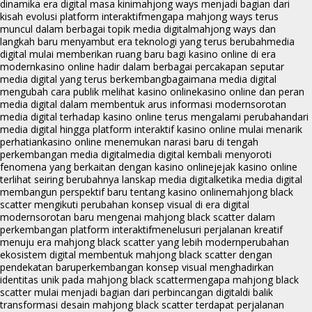
dinamika era digital masa kini
mahjong ways menjadi bagian dari
kisah evolusi platform interaktif
mengapa mahjong ways terus
muncul dalam berbagai topik media digital
mahjong ways dan
langkah baru menyambut era teknologi yang terus berubah
media
digital mulai memberikan ruang baru bagi kasino online di era
modern
kasino online hadir dalam berbagai percakapan seputar
media digital yang terus berkembang
bagaimana media digital
mengubah cara publik melihat kasino online
kasino online dan peran
media digital dalam membentuk arus informasi modern
sorotan
media digital terhadap kasino online terus mengalami perubahan
dari
media digital hingga platform interaktif kasino online mulai menarik
perhatian
kasino online menemukan narasi baru di tengah
perkembangan media digital
media digital kembali menyoroti
fenomena yang berkaitan dengan kasino online
jejak kasino online
terlihat seiring berubahnya lanskap media digital
ketika media digital
membangun perspektif baru tentang kasino online
mahjong black
scatter mengikuti perubahan konsep visual di era digital
modern
sorotan baru mengenai mahjong black scatter dalam
perkembangan platform interaktif
menelusuri perjalanan kreatif
menuju era mahjong black scatter yang lebih modern
perubahan
ekosistem digital membentuk mahjong black scatter dengan
pendekatan baru
perkembangan konsep visual menghadirkan
identitas unik pada mahjong black scatter
mengapa mahjong black
scatter mulai menjadi bagian dari perbincangan digital
di balik
transformasi desain mahjong black scatter terdapat perjalanan