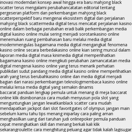
inovasi modern
dari konsep awal hingga era baru mahjong black
scatter terus mengalami perubahan
catatan editorial tentang
pergeseran platform dan perkembangan mahjong black
scatter
perspektif baru mengenai ekosistem digital dan perjalanan
mahjong black scatter
media digital terus mencatat perjalanan kasino
online dalam berbagai perubahan era
di balik perkembangan media
digital kasino online mulai sering menjadi sorotan
kasino online
menemukan ruang pembahasan baru melalui media digital
modern
mengulas bagaimana media digital mengangkat fenomena
kasino online secara berbeda
kasino online kian sering muncul dalam
laporan media digital masa kini
media digital memperlihatkan
bagaimana kasino online mengikuti perubahan zaman
catatan media
digital mengenai kasino online yang terus menarik perhatian
publik
dari sudut pandang media digital kasino online memperlihatkan
arah yang terus berubah
kasino online dan media digital menjadi
bagian dari narasi perkembangan teknologi
membaca kasino online
melalui lensa media digital yang semakin dinamis
baccarat panduan lengkap pemula untuk menang di meja baccarat
online klik disini
bonanza cara mudah menyusun pola slot yang
menguntungkan jangan lewatkan
black scatter cara mudah
mendapatkan jackpot dari slot favorit
gates of olympus jangan main
sebelum kamu tahu tips menang ini
parlay cara paling aman
menghasilkan uang dari taruhan judi online
poker pemula panduan
cepat meningkatkan skill dan menang berkali kali klik
sekarang
roulette cara menghitung peluang agar tidak kalah lagi
sugar