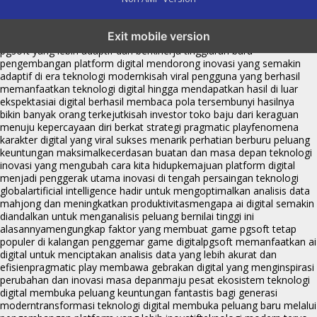
transformasi digital pragmatic play menjadi inspirasi baru dalam
Exit mobile version
menghadirkan inovasi berkualitas
ai digital menjadi kunci analisis data
pgsoft yang lebih adaptif dan berkinerja tinggi
arah baru
pengembangan platform digital mendorong inovasi yang semakin
adaptif di era teknologi modern
kisah viral pengguna yang berhasil
memanfaatkan teknologi digital hingga mendapatkan hasil di luar
ekspektasi
ai digital berhasil membaca pola tersembunyi hasilnya
bikin banyak orang terkejut
kisah investor toko baju dari keraguan
menuju kepercayaan diri berkat strategi pragmatic play
fenomena
karakter digital yang viral sukses menarik perhatian berburu peluang
keuntungan maksimal
kecerdasan buatan dan masa depan teknologi
inovasi yang mengubah cara kita hidup
kemajuan platform digital
menjadi penggerak utama inovasi di tengah persaingan teknologi
global
artificial intelligence hadir untuk mengoptimalkan analisis data
mahjong dan meningkatkan produktivitas
mengapa ai digital semakin
diandalkan untuk menganalisis peluang bernilai tinggi ini
alasannya
mengungkap faktor yang membuat game pgsoft tetap
populer di kalangan penggemar game digital
pgsoft memanfaatkan ai
digital untuk menciptakan analisis data yang lebih akurat dan
efisien
pragmatic play membawa gebrakan digital yang menginspirasi
perubahan dan inovasi masa depan
maju pesat ekosistem teknologi
digital membuka peluang keuntungan fantastis bagi generasi
modern
transformasi teknologi digital membuka peluang baru melalui