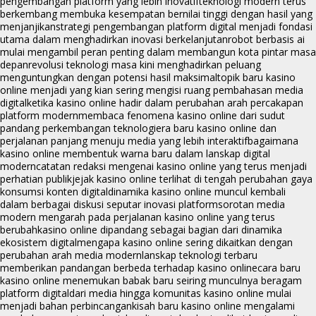
pengembangan platform yang lebih inovatif
teknologi modern terus
berkembang membuka kesempatan bernilai tinggi dengan hasil yang
menjanjikan
strategi pengembangan platform digital menjadi fondasi
utama dalam menghadirkan inovasi berkelanjutan
robot berbasis ai
mulai mengambil peran penting dalam membangun kota pintar masa
depan
revolusi teknologi masa kini menghadirkan peluang
menguntungkan dengan potensi hasil maksimal
topik baru kasino
online menjadi yang kian sering mengisi ruang pembahasan media
digital
ketika kasino online hadir dalam perubahan arah percakapan
platform modern
membaca fenomena kasino online dari sudut
pandang perkembangan teknologi
era baru kasino online dan
perjalanan panjang menuju media yang lebih interaktif
bagaimana
kasino online membentuk warna baru dalam lanskap digital
modern
catatan redaksi mengenai kasino online yang terus menjadi
perhatian publik
jejak kasino online terlihat di tengah perubahan gaya
konsumsi konten digital
dinamika kasino online muncul kembali
dalam berbagai diskusi seputar inovasi platform
sorotan media
modern mengarah pada perjalanan kasino online yang terus
berubah
kasino online dipandang sebagai bagian dari dinamika
ekosistem digital
mengapa kasino online sering dikaitkan dengan
perubahan arah media modern
lanskap teknologi terbaru
memberikan pandangan berbeda terhadap kasino online
cara baru
kasino online menemukan babak baru seiring munculnya beragam
platform digital
dari media hingga komunitas kasino online mulai
menjadi bahan perbincangan
kisah baru kasino online mengalami