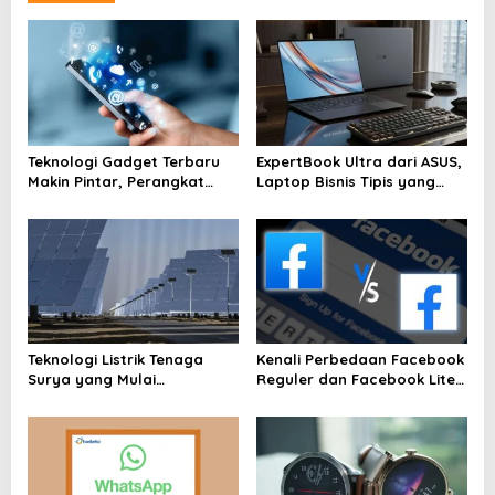
Teknologi Gadget Terbaru
ExpertBook Ultra dari ASUS,
Makin Pintar, Perangkat
Laptop Bisnis Tipis yang
Kecil yang Mengubah Cara
Tampil Kuat
Hidup Harian
Teknologi Listrik Tenaga
Kenali Perbedaan Facebook
Surya yang Mulai
Reguler dan Facebook Lite
Dikembangkan oleh China
Disini Sebelum Anda Memilih