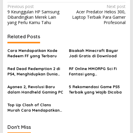
P
Previous post
Next post
9 Keunggulan HP Samsung
Acer Predator Helios 300,
o
Dibandingkan Merek Lain
Laptop Terbaik Para Gamer
s
yang Perlu Kamu Tahu
Profesional
t
Related Posts
n
a
Cara Mendapatkan Kode
Bisakah Minecraft Bayar
v
Redeem FF yang Terbaru
Jadi Gratis di Download
i
Red Dead Redemption 2 di
RF Online MMORPG Sci Fi
g
PS4, Menghidupkan Dunia
Fantasi yang
Wild West dengan Detail
Menggemparkan Dunia
a
yang Memukau
Ayaneo 2, Revolusi Baru
5 Rekomendasi Game PS5
t
dalam Handheld Gaming PC
Terbaik yang Wajib Dicoba
i
o
Top Up Clash of Clans
Murah Cara Mendapatkan
n
Gems dengan Harga Terbaik
Don't Miss