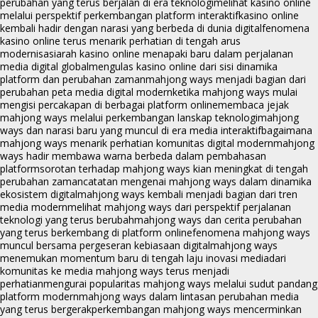
perubahan yang terus berjalan di era teknologi
melihat kasino online
melalui perspektif perkembangan platform interaktif
kasino online
kembali hadir dengan narasi yang berbeda di dunia digital
fenomena
kasino online terus menarik perhatian di tengah arus
modernisasi
arah kasino online menapaki baru dalam perjalanan
media digital global
mengulas kasino online dari sisi dinamika
platform dan perubahan zaman
mahjong ways menjadi bagian dari
perubahan peta media digital modern
ketika mahjong ways mulai
mengisi percakapan di berbagai platform online
membaca jejak
mahjong ways melalui perkembangan lanskap teknologi
mahjong
ways dan narasi baru yang muncul di era media interaktif
bagaimana
mahjong ways menarik perhatian komunitas digital modern
mahjong
ways hadir membawa warna berbeda dalam pembahasan
platform
sorotan terhadap mahjong ways kian meningkat di tengah
perubahan zaman
catatan mengenai mahjong ways dalam dinamika
ekosistem digital
mahjong ways kembali menjadi bagian dari tren
media modern
melihat mahjong ways dari perspektif perjalanan
teknologi yang terus berubah
mahjong ways dan cerita perubahan
yang terus berkembang di platform online
fenomena mahjong ways
muncul bersama pergeseran kebiasaan digital
mahjong ways
menemukan momentum baru di tengah laju inovasi media
dari
komunitas ke media mahjong ways terus menjadi
perhatian
mengurai popularitas mahjong ways melalui sudut pandang
platform modern
mahjong ways dalam lintasan perubahan media
yang terus bergerak
perkembangan mahjong ways mencerminkan