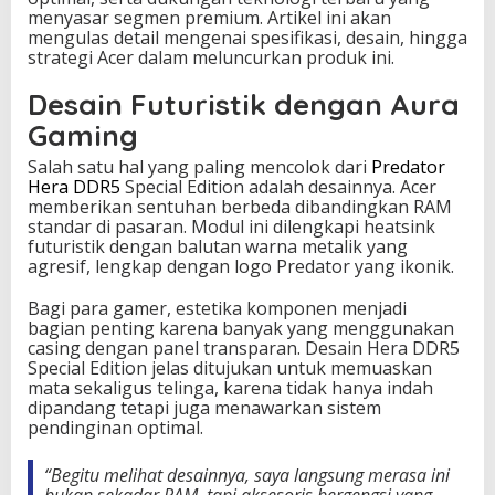
menyasar segmen premium. Artikel ini akan
j
mengulas detail mengenai spesifikasi, desain, hingga
a
strategi Acer dalam meluncurkan produk ini.
t
a
Desain Futuristik dengan Aura
B
a
Gaming
r
u
Salah satu hal yang paling mencolok dari
Predator
d
Hera DDR5
Special Edition adalah desainnya. Acer
i
memberikan sentuhan berbeda dibandingkan RAM
D
standar di pasaran. Modul ini dilengkapi heatsink
u
futuristik dengan balutan warna metalik yang
n
agresif, lengkap dengan logo Predator yang ikonik.
i
a
Bagi para gamer, estetika komponen menjadi
G
bagian penting karena banyak yang menggunakan
a
casing dengan panel transparan. Desain Hera DDR5
m
Special Edition jelas ditujukan untuk memuaskan
i
mata sekaligus telinga, karena tidak hanya indah
n
dipandang tetapi juga menawarkan sistem
g
pendinginan optimal.
“Begitu melihat desainnya, saya langsung merasa ini