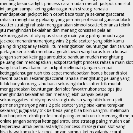
menang besar
starlight princess cara mudah meraih jackpot dari slot
ini jangan sampai ketinggalan
sugar rush strategi rahasia
mendapatkan jackpot lebih cepat baca tipsnya sekarang
baccarat
rahasia menghitung peluang yang pemain profesional gunakan
black
scatter strategi rahasia menggunakan simbol scatter
bonanza teknik
jitu menghindari kekalahan dan menang konsisten pelajari
sekarang
gates of olympus strategi main yang paling ampuh agar
jackpot menantimu
mahjong wins 2 pola scatter yang bikin kamu
paling diingat
parlay teknik jitu meningkatkan keuntungan dari taruhan
parlay
poker teknik membaca gerak lawan yang harus kamu kuasai
jangan sampai ketinggalan
roulette panduan mudah menghitung
peluang dan mendapatkan jackpot
starlight princess rahasia main slot
yang bisa bawa kamu ke jackpot melimpah jangan sampai
ketinggalan
sugar rush tips cepat mendapatkan bonus besar di slot
favorit baca ini sekarang
baccarat rahasia menghitung peluang yang
tidak banyak orang tahu baca sekarang
black scatter trik mudah
menggandakan keuntungan dari slot favoritmu
bonanza tips jitu
menghindari kekalahan dan menang lebih banyak pelajari
sekarang
gates of olympus strategi rahasia yang bikin kamu jadi
pemenang
mahjong wins 2 pola scatter yang bisa kamu terapkan
sekarang juga
parlay trik berbeda yang bisa bikin uangmu melimpah
tiap hari
poker teknik profesional paling ampuh untuk menang di meja
online jangan sampai ketinggalan
roulette strategi paling mudah dan
terpercaya untuk pemula
starlight princess strategi main slot yang
bisa bawa kamu ke jackpot jangan sampai ketinggalan
baccarat