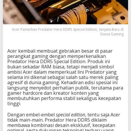
e
r
a
D
D
Acer Pamerkan Predator Hera DDR5 Special Edition, Senjata Baru di
R
Dunia Gaming
5
S
p
Acer kembali membuat gebrakan besar di pasar
e
perangkat gaming dengan memperkenalkan
c
Predator Hera DDR5 Special Edition. Produk ini
i
bukan sekadar RAM biasa, tetapi menjadi simbol
a
ambisi Acer dalam memperkuat lini Predator yang
l
selama ini dikenal sebagai salah satu merek paling
E
agresif di dunia gaming. Kehadiran edisi spesial ini
d
langsung menyedot perhatian publik, terutama para
i
gamer hardcore dan kreator konten yang
t
membutuhkan performa stabil sekaligus kecepatan
i
tinggi.
o
n
Dengan embel-embel
special edition
, tentu saja Acer
,
tidak main-main. Predator Hera DDR5 diklaim
S
membawa kombinasi desain eksklusif, kecepatan
e
optimal, serta dukungan teknologi terbaru yang
n