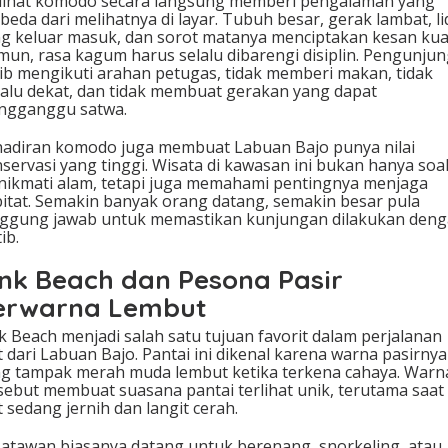
ihat komodo secara langsung memberi pengalaman yang
beda dari melihatnya di layar. Tubuh besar, gerak lambat, l
g keluar masuk, dan sorot matanya menciptakan kesan kua
un, rasa kagum harus selalu dibarengi disiplin. Pengunju
ib mengikuti arahan petugas, tidak memberi makan, tidak
lalu dekat, dan tidak membuat gerakan yang dapat
ngganggu satwa.
adiran komodo juga membuat Labuan Bajo punya nilai
servasi yang tinggi. Wisata di kawasan ini bukan hanya soa
ikmati alam, tetapi juga memahami pentingnya menjaga
itat. Semakin banyak orang datang, semakin besar pula
ggung jawab untuk memastikan kunjungan dilakukan den
ib.
ink Beach dan Pesona Pasir
erwarna Lembut
k Beach menjadi salah satu tujuan favorit dalam perjalanan
t dari Labuan Bajo. Pantai ini dikenal karena warna pasirnya
g tampak merah muda lembut ketika terkena cahaya. Warn
sebut membuat suasana pantai terlihat unik, terutama saat 
t sedang jernih dan langit cerah.
atawan biasanya datang untuk berenang, snorkeling, atau