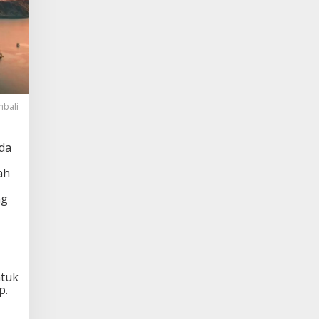
mbali
oda
ah
ng
ntuk
p.