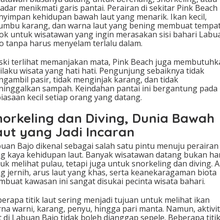
adar menikmati garis pantai. Perairan di sekitar Pink Beach
yimpan kehidupan bawah laut yang menarik. Ikan kecil,
umbu karang, dan warna laut yang bening membuat tempat 
ok untuk wisatawan yang ingin merasakan sisi bahari Labu
o tanpa harus menyelam terlalu dalam.
ki terlihat memanjakan mata, Pink Beach juga membutuhk
ilaku wisata yang hati hati. Pengunjung sebaiknya tidak
gambil pasir, tidak menginjak karang, dan tidak
inggalkan sampah. Keindahan pantai ini bergantung pada
iasaan kecil setiap orang yang datang.
norkeling dan Diving, Dunia Bawah
aut yang Jadi Incaran
uan Bajo dikenal sebagai salah satu pintu menuju perairan
g kaya kehidupan laut. Banyak wisatawan datang bukan ha
uk melihat pulau, tetapi juga untuk snorkeling dan diving. A
g jernih, arus laut yang khas, serta keanekaragaman biota
buat kawasan ini sangat disukai pecinta wisata bahari.
erapa titik laut sering menjadi tujuan untuk melihat ikan
na warni, karang, penyu, hingga pari manta. Namun, aktivi
t di Labuan Bajo tidak boleh dianggap sepele. Beberapa titi