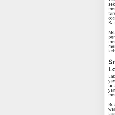
sek
men
ter
coc
Baj
Mes
per
men
men
keb
S
L
Lab
yan
unt
yan
mem
Beb
war
lau