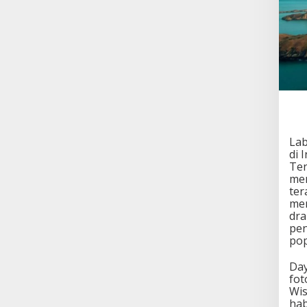
Lab
di 
Ten
men
ter
mem
dra
pen
pop
Day
fot
Wis
hab