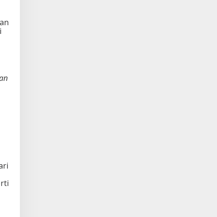
dan
i
lan
ari
rti