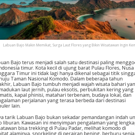
t
,
S
u
r
g
a
L
Labuan Bajo Makin Memikat, Surga Laut Flores yang Bikin Wisatawan Ingin Ke
a
u
t
uan Bajo terus menjadi salah satu destinasi paling mengg
F
Indonesia timur. Kota kecil di ujung barat Pulau Flores, Nusa
l
ggara Timur ini tidak lagi hanya dikenal sebagai titik singg
o
uju Taman Nasional Komodo. Dalam beberapa tahun
r
akhir, Labuan Bajo tumbuh menjadi wajah wisata bahari ya
e
adukan laut jernih, pulau eksotis, perbukitan kering yang
s
matis, kapal phinisi, matahari terbenam, budaya lokal, dan
y
galaman perjalanan yang terasa berbeda dari destinasi
a
uler lain.
n
g
a tarik Labuan Bajo bukan sekadar pemandangan indah u
B
o liburan. Kawasan ini menyimpan pengalaman yang lengka
i
atawan bisa trekking di Pulau Padar, melihat komodo di
k
itat alaminya, snorkeling di perairan bening, berburu senja
i