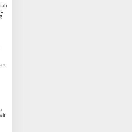
idah
t.
ng
l
gan
a
air