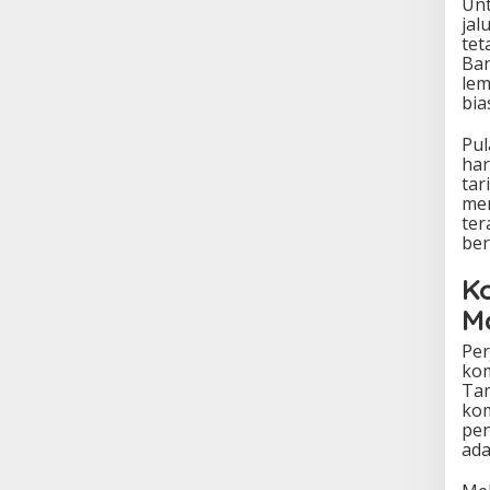
Unt
jal
tet
Ban
lem
bia
Pul
har
tar
men
ter
ber
K
M
Per
kom
Tam
kom
pen
ada