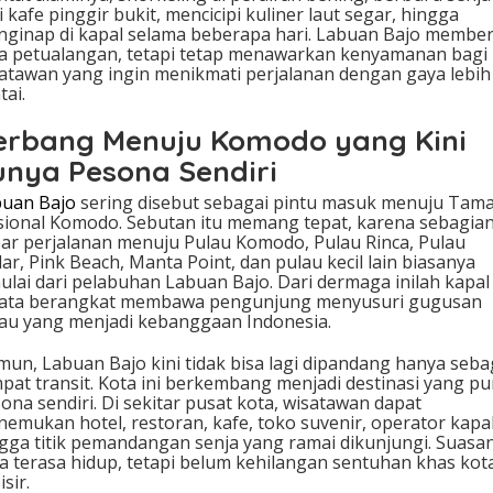
i kafe pinggir bukit, mencicipi kuliner laut segar, hingga
n
ginap di kapal selama beberapa hari. Labuan Bajo member
W
a petualangan, tetapi tetap menawarkan kenyamanan bagi
i
atawan yang ingin menikmati perjalanan dengan gaya lebih
s
tai.
a
t
erbang Menuju Komodo yang Kini
a
w
unya Pesona Sendiri
a
n
uan Bajo
sering disebut sebagai pintu masuk menuju Tam
I
ional Komodo. Sebutan itu memang tepat, karena sebagia
n
ar perjalanan menuju Pulau Komodo, Pulau Rinca, Pulau
g
ar, Pink Beach, Manta Point, dan pulau kecil lain biasanya
i
ulai dari pelabuhan Labuan Bajo. Dari dermaga inilah kapal
n
sata berangkat membawa pengunjung menyusuri gugusan
K
au yang menjadi kebanggaan Indonesia.
e
m
un, Labuan Bajo kini tidak bisa lagi dipandang hanya seba
b
pat transit. Kota ini berkembang menjadi destinasi yang p
a
ona sendiri. Di sekitar pusat kota, wisatawan dapat
l
emukan hotel, restoran, kafe, toko suvenir, operator kapal
i
gga titik pemandangan senja yang ramai dikunjungi. Suasa
a terasa hidup, tetapi belum kehilangan sentuhan khas kot
isir.