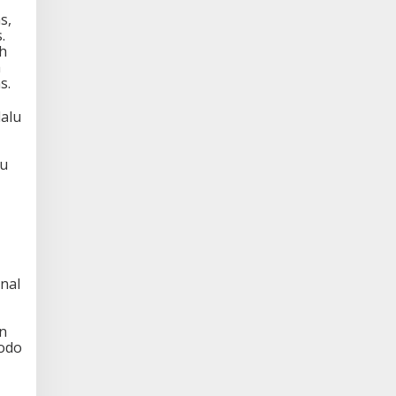
s,
.
h
h
s.
alu
lu
nal
an
odo