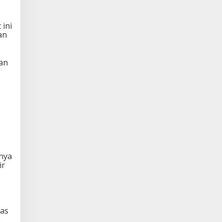
ini
an
an
nya
ir
tas
k