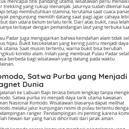
uk mencapai titik pandang utama, wisatawan perlu menaiki
ur trekking yang cukup menanjak. Jalurnya sudah dikenal lua
api tetap membutuhkan stamina, terutama saat cuaca panas
yak pengunjung memilih datang saat pagi agar cahaya lebi
but dan udara belum terlalu terik. Dari atas bukit, rasa lela
sanya terbayar dengan pemandangan laut yang terbuka lua
au Padar juga mengajarkan bahwa keindahan alam tidak sel
us hijau. Bukit kecokelatan yang kering justru menjadi daya
ik utama. Saat musim tertentu, warna bukit bisa berubah
gikuti kondisi alam. Inilah yang membuat Pulau Padar sela
asa berbeda bagi wisatawan yang datang pada waktu
lainan.
omodo, Satwa Purba yang Menjadi
agnet Dunia
jalanan ke Labuan Bajo terasa belum lengkap tanpa menge
odo. Satwa purba ini menjadi daya tarik utama kawasan
an Nasional Komodo. Wisatawan biasanya dapat melihat
odo melalui jalur kunjungan resmi di pulau tertentu deng
dampingan ranger. Pendampingan ini penting karena kom
lah hewan liar yang harus dihormati dari jarak aman.