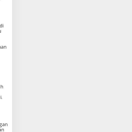
di
u
nan
ih
.
ngan
an