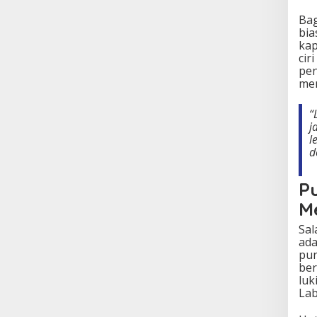
Bag
bia
kap
cir
pen
mem
“
j
l
d
P
M
Sal
ada
pun
ber
luk
Lab