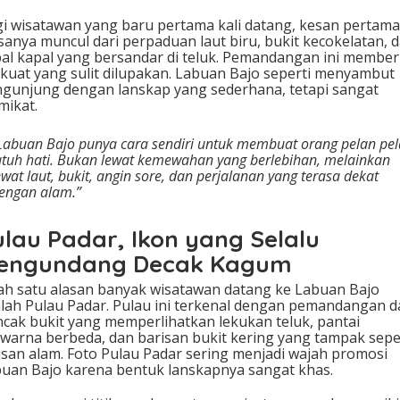
i wisatawan yang baru pertama kali datang, kesan pertama
sanya muncul dari perpaduan laut biru, bukit kecokelatan, 
al kapal yang bersandar di teluk. Pemandangan ini member
i kuat yang sulit dilupakan. Labuan Bajo seperti menyambut
gunjung dengan lanskap yang sederhana, tetapi sangat
ikat.
Labuan Bajo punya cara sendiri untuk membuat orang pelan pe
atuh hati. Bukan lewat kemewahan yang berlebihan, melainkan
ewat laut, bukit, angin sore, dan perjalanan yang terasa dekat
engan alam.”
ulau Padar, Ikon yang Selalu
engundang Decak Kagum
ah satu alasan banyak wisatawan datang ke Labuan Bajo
lah Pulau Padar. Pulau ini terkenal dengan pemandangan d
cak bukit yang memperlihatkan lekukan teluk, pantai
warna berbeda, dan barisan bukit kering yang tampak sepe
isan alam. Foto Pulau Padar sering menjadi wajah promosi
uan Bajo karena bentuk lanskapnya sangat khas.