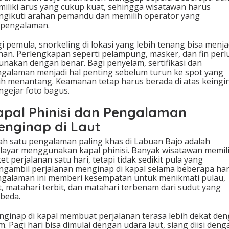
iliki arus yang cukup kuat, sehingga wisatawan harus
gikuti arahan pemandu dan memilih operator yang
rpengalaman.
i pemula, snorkeling di lokasi yang lebih tenang bisa menja
ihan. Perlengkapan seperti pelampung, masker, dan fin perl
unakan dengan benar. Bagi penyelam, sertifikasi dan
galaman menjadi hal penting sebelum turun ke spot yang
ih menantang. Keamanan tetap harus berada di atas keingi
gejar foto bagus.
apal Phinisi dan Pengalaman
enginap di Laut
ah satu pengalaman paling khas di Labuan Bajo adalah
layar menggunakan kapal phinisi. Banyak wisatawan memil
et perjalanan satu hari, tetapi tidak sedikit pula yang
gambil perjalanan menginap di kapal selama beberapa hari
galaman ini memberi kesempatan untuk menikmati pulau,
t, matahari terbit, dan matahari terbenam dari sudut yang
beda.
ginap di kapal membuat perjalanan terasa lebih dekat de
m. Pagi hari bisa dimulai dengan udara laut, siang diisi deng