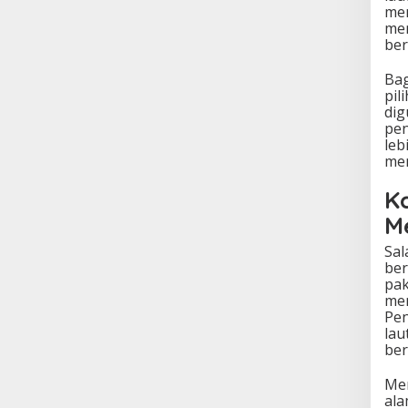
mem
men
be
Bag
pil
dig
pen
leb
men
K
M
Sal
ber
pak
men
Pen
lau
ber
Men
ala