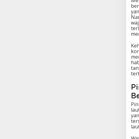
Mel
ber
yan
Nam
waj
ter
me
Keh
kon
men
hab
tan
tert
P
B
Pin
lau
yan
ter
lau
Wis