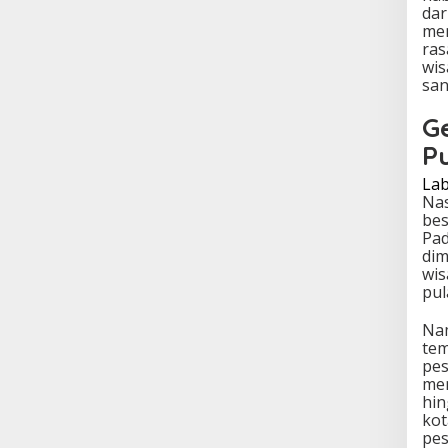
dar
men
ras
wis
san
G
P
Lab
Nas
bes
Pad
dim
wi
pul
Nam
tem
pes
men
hin
kot
pes